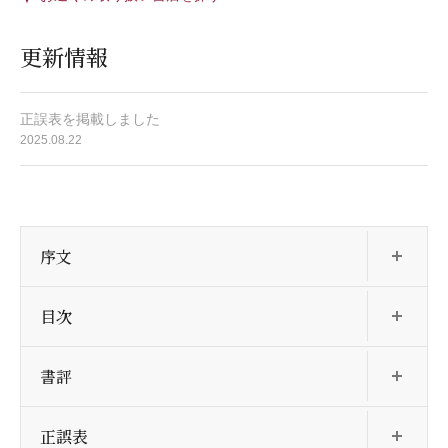
更新情報
正誤表を掲載しました
2025.08.22
開
序文
開
目次
開
書評
開
正誤表