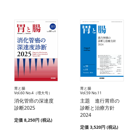
胃と腸
胃と腸
Vol.60 No.4（増大号）
Vol.59 No.11
消化管癌の深達度
主題 進行胃癌の
診断2025
診断と治療方針
2024
定価 8,250円 (税込)
定価 3,520円 (税込)