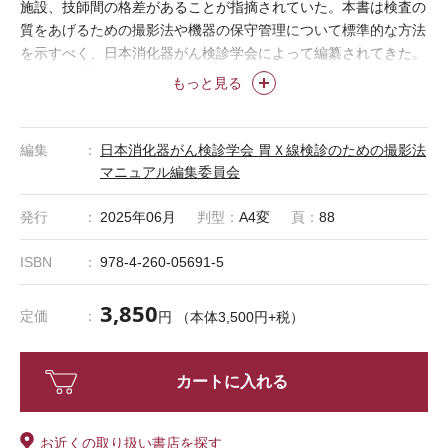
施設、技師間の格差があることが指摘されていた。本書は検査の
質をあげるための撮影法や機器の保守管理について標準的な方法
を示すべく、日本消化器がん検診学会によって編纂されてきた。
このたび最新の2025年版が刊行された。
もっと見る
編集
日本消化器がん検診学会 胃Ｘ線検診のための撮影法
マニュアル編集委員会
発行
2025年06月
判型：
A4変
頁：
88
ISBN
978-4-260-05691-5
3,850
定価
円 （本体3,500円+税）
カートに入れる
お近くの取り扱い書店を探す