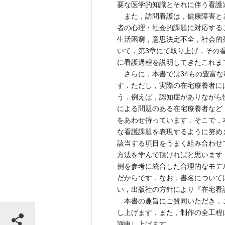
要な医学的知識とそれに伴う看護
また，訪問看護は，健康障害と
者の心理・社会的課題に対応する
生活困窮，意思決定不全，社会的
いて，第3章にて取り上げ，その
に看護過程を説明してきたこれま
さらに，本書では34もの豊富な
す．ただし，実際の在宅療養者に
う．例えば，認知症がありながら
による問題のある在宅療養者など
をあわせ持っています．そこで，
な看護課題を表現するように努め
該当する項目をうまく組み合わせ
方法を学んで頂ければと思います
例を参考に統合した合理的なモデ
だからです．なお，書名について
い，出版社の方針により『在宅看
本書の趣旨にご賛同いただき，
シェアする
し上げます．また，制作の全工程
謝申し上げます．