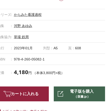
シリーズ
からみた看護過程
編集
河野 あゆみ
編集協力
草場 鉄周
発行
2023年01月
判型：
A5
頁：
608
SBN
978-4-260-05082-1
4,180
定価
円 （本体3,800円+税）
電子版を購入
カートに入れる
( 医書.jp )