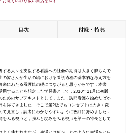
お近くの取り扱い書店を探す
目次
付録・特典
養する人々を支援する看護への社会の期待は大きく膨らんで
生の皆さんが生活の場における看護過程の基本的な考え方を
将来にわたる看護観の礎につながると思うからです．本書
用することを想定した学習書として，2018年11月に初版
のためのサブテキストとして，また，訪問看護を始めたばか
評を得てきました．そこで第2版でもコンセプトは大きく変
めて見直し，読者にわかりやすいように改訂に努めました．
能をみる視点と，強みと弱みをみる視点を第一の特長として
はよく使われますが，生活とは何か，どのように生活をとら