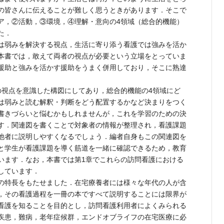
の皆さんに伝えることが難しく思うときがあります．そこで
ア，②活動，③環境，④理解・意向の4領域（総合的機能）
た．
は弱みを解決する視点，生活に寄り添う看護では強みを活か
本書では，敢えて両者の視点が必要という立場をとっていま
援助と強みを活かす援助をうまく併用しており，そこに熟達
視点を意識した構図にしてあり，総合的機能の4領域にど
は弱みと読む解釈・判断をどう配置するかなど決まりをつく
書きづらいと悩むかもしれませんが，これを学習のための決
す．関連図を書くことで対象者の情報が整理され，看護課題
他者に説明しやすくなるでしょう．編者自身もこの関連図を
と学生が看護課題を導く筋道を一緒に確認できるため，教育
います．なお，本書では第1章でこれらの訪問看護における
しています．
の特長をもたせました．在宅療養者には様々な年代の人が含
，その看護過程を一冊の本ですべて説明することには限界が
看護を知ることを目的とし，訪問看護利用者によくみられる
疾患，難病，老年症候群，エンドオブライフの在宅医療に必