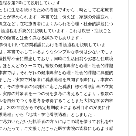
過程を第2章にて説明しています．
ともに生活を続けるための看護ですから，時として在宅療養
ことが求められます．本書では，例えば，家族の介護疲れ，
孤立など，在宅療養者によくみられる心理・社会的課題につ
看護過程を系統的に説明しています．これは疾患・症状ごと
での類書とは全く異なる試みでもあります．
事例を用いて訪問看護における看護過程を説明していま
は，本書で示しているようなシンプルな事例は少ないでしょ
慢性腎不全に罹患しており，同時に生活困窮や劣悪な住環境
，ほとんどのケースでは複数の健康障害と心理・社会的課題
本書では，それぞれの健康障害と心理・社会的課題に典型的
ました．実習で対象者に看護過程を展開する際には，本書の
て，その療養者の個別性に応じた看護目標や看護計画の立案
．実際の対象者を一つの例を参考に考えることより，複数の
ルを自分でつくる思考を修得することもまた大切な学習内容
は，2022年度からの指定規則改正による科目名の変更に伴
護過程』から『地域・在宅看護過程』としました．
ご尽力いただいた執筆者の方々にはこの場を借りてお礼を申
にわたって，ご支援くださった医学書院の皆様にも心より感