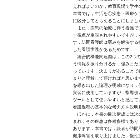
えればよいのか，教育現場で学生
本書では，生活を①疾患・医療ケ
に区分してとらえることにしまし
また，疾患の治療に伴う看護で
す視点が重視されやすいですが，
す．訪問看護師は弱みを解決する
した看護実践があるためです．
総合的機能関連図は，この2つの
う情報を振り分けるか，強みまた
っています．決まりがあることで
まりと理解して頂ければと思いま
を導き出した論理が明確になり，
実習に使用していますが，指導側
ツールとして使いやすいと感じて
看護過程の基本的な考え方を説明
ほかに，本書の目次構成には次
まれ，その疾患は多種多様であり
あります．本書では，読者が訪問
健康障害を取り上げました．慢性