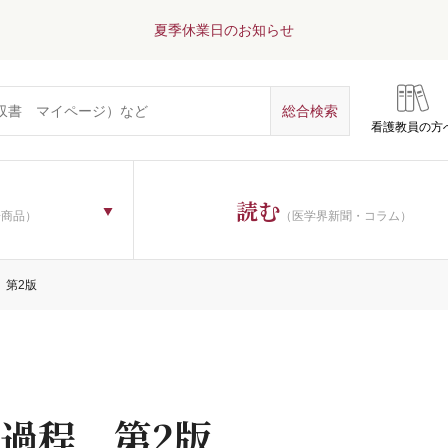
夏季休業日のお知らせ
看護教員の方
読む
子商品）
（医学界新聞・コラム）
 第2版
過程 第2版