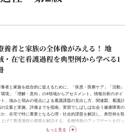
療養者と家族の全体像がみえる！ 地
域・在宅看護過程を典型例から学べる1
冊
療養者と家族を総合的に捉えるために、「疾患・医療ケア」「活動」
「環境」「理解・意向」の4領域からアセスメント。情報分析のポイ
ント、強みと弱みの視点による看護課題の見出し方、関連図、看護計
画の立案と実施、評価までを指南。実習でしばしば出会う健康障害の
ほか、在宅で特に重要となる心理・社会的課題を解説し、典型例を取
り上げて看護過程の展開を解説する。各種情報のアップデートを行っ
た、待望の第2版！
もっと見る