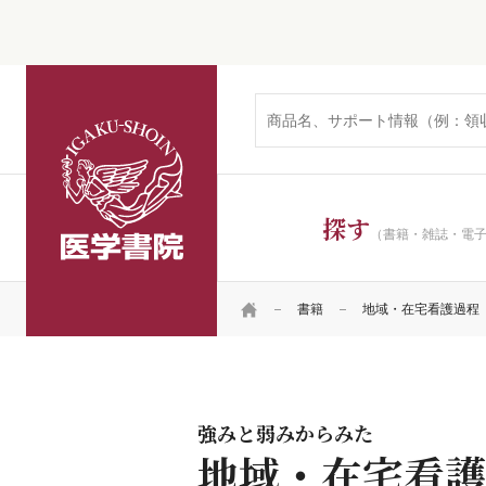
医学書院
探す
（書籍・雑誌・電
HOME
書籍
地域・在宅看護過程
強みと弱みからみた
地域・在宅看護