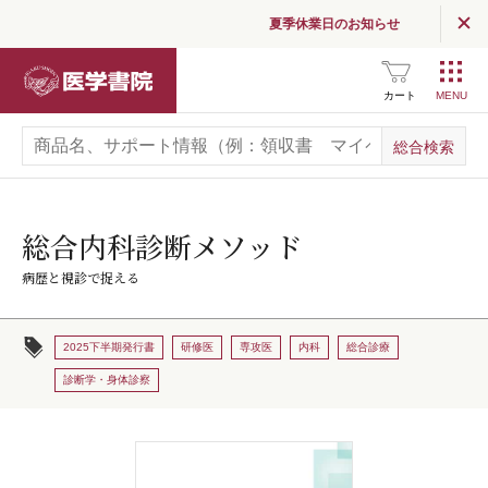
夏季休業日のお知らせ
医学書院
カート
総合内科診断メソッド
病歴と視診で捉える
2025下半期発行書
研修医
専攻医
内科
総合診療
診断学・身体診察