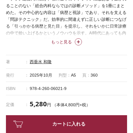
ることのない「総合内科ならではの診断メソッド」を1冊にまと
めた。その中心的な内容は「病歴と視診」であり、それを支える
「問診テクニック」だ。効率的に間違えずに正しい診断につなげ
る「引っかかる病歴と見た目」を提示し、それをいかに日常診療
の中で拾い上げるかというノウハウを示す。AI時代にあっても内
科医必読の臨床書。重要所見のWEB動画も多数収載！
もっと見る
著
西垂水 和隆
発行
2025年10月
判型：
A5
頁：
360
ISBN
978-4-260-06021-9
5,280
定価
円 （本体4,800円+税）
カートに入れる