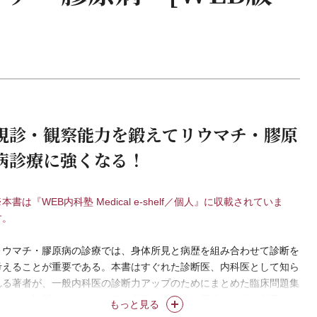
視診・観察能力を鍛えてリウマチ・膠原
病診療に強くなる！
本書は『WEB内科塾 Medical e-shelf／個人』に収載されていま
す。
リウマチ・膠原病の診療では、身体所見と病歴を組み合わせて診断を
考えることが重要である。本書はすぐれた診断医、内科医として知ら
れる著者が、一般内科医の診断力アップのためにまとめた臨床問題集
である。診断のカギとなる身体所見を学べると同時に、身体所見と病
もっと見る
歴を組み合わせ、どんな鑑別疾患を挙げ、診断を絞っていくかを学ぶ