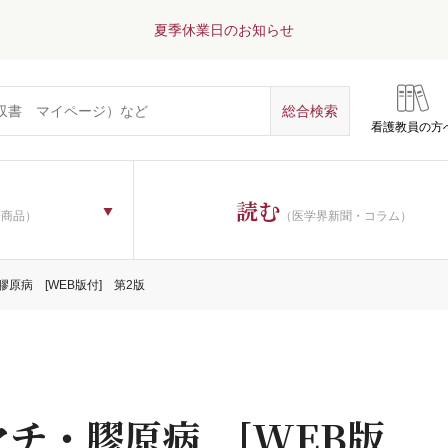
夏季休業日のお知らせ
看護教員の方
読む
子商品）
（医学界新聞・コラム）
原病 [WEB版付] 第2版
マチ・膠原病 [WEB版