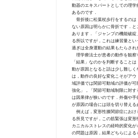
動器のエキスパートとしての理学
あるのです．
骨折後に松葉杖歩行をするのは
ない原因は明らかに骨折です．と
あります．「ジャンプの機能破綻」
る所以ですが，これは練習量とい
過ぎは全身運動の結果もたらされ
理学療法士が患者の動作を観察
「結果」なのかを判断することは
動が原因となると話は少し難しく
は，動作の良好な変化こそがアウ
域評価では関節可動域の評価が可
強化」，「関節可動域制限に対す
は因果律が狭いのです．外傷や手
が原因の場合には頭を切り替える
例えば，変形性膝関節症におけ
る所見ですが，この筋緊張は変形
カニカルストレスの経時的変化が
の問題は原因，結果どちらによる