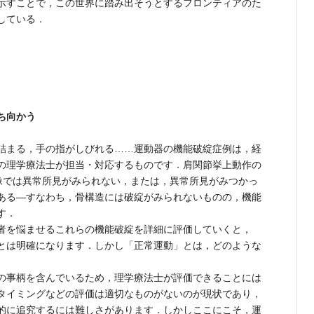
示すことで，この世界に踏み出そうとするフロンティアのた
している．
ち向かう
詰まる，手の指がしびれる……運動器の機能破綻症例は，経
の理学療法士が担当・対応するものです．肩関節挙上動作の
像では異常所見がみられない，または，異常所見がみつかっ
ある―すなわち，骨構造には破綻がみられないものの，機能
す．
者を悩ませるこれらの機能破綻を詳細に評価していくと，
とは明確になります．しかし「正常運動」とは，どのような
の事柄を含んでいるため，理学療法士が評価できることには
タイミングなどの評価は適切なものがないのが現状であり，
的に追究するには難しさがあります．しかしここにこそ，運