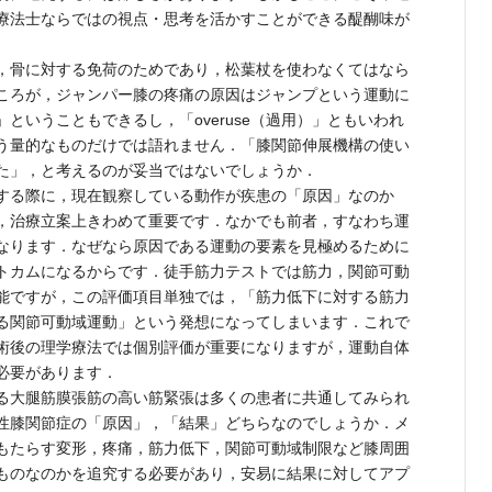
療法士ならではの視点・思考を活かすことができる醍醐味が
，骨に対する免荷のためであり，松葉杖を使わなくてはなら
ころが，ジャンパー膝の疼痛の原因はジャンプという運動に
ということもできるし，「overuse（過用）」ともいわれ
う量的なものだけでは語れません．「膝関節伸展機構の使い
た」，と考えるのが妥当ではないでしょうか．
する際に，現在観察している動作が疾患の「原因」なのか
，治療立案上きわめて重要です．なかでも前者，すなわち運
なります．なぜなら原因である運動の要素を見極めるために
トカムになるからです．徒手筋力テストでは筋力，関節可動
能ですが，この評価項目単独では，「筋力低下に対する筋力
る関節可動域運動」という発想になってしまいます．これで
術後の理学療法では個別評価が重要になりますが，運動自体
必要があります．
る大腿筋膜張筋の高い筋緊張は多くの患者に共通してみられ
性膝関節症の「原因」，「結果」どちらなのでしょうか．メ
もたらす変形，疼痛，筋力低下，関節可動域制限など膝周囲
ものなのかを追究する必要があり，安易に結果に対してアプ