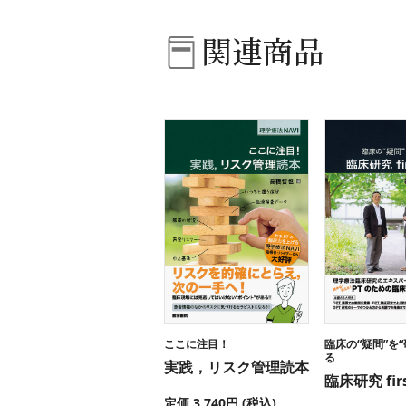
関連商品
ここに注目！
臨床の“疑問”を
る
実践，リスク管理読本
臨床研究 firs
定価 3,740円 (税込)