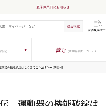
夏季休業日のお知らせ
看護教員の方
読む
子商品）
（医学界新聞・コラム）
動器の機能破綻はこう診てこう治す[Web動画付]
伝 運動器の機能破綻は