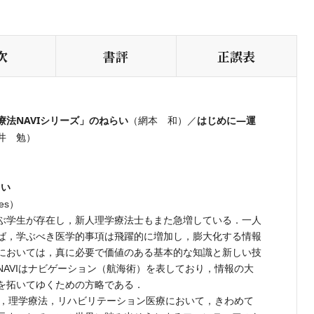
次
書評
正誤表
法NAVIシリーズ」のねらい
はじめに―運
（網本 和）／
井 勉）
らい
ues）
ぶ学生が存在し，新人理学療法士もまた急増している．一人
ば，学ぶべき医学的事項は飛躍的に増加し，膨大化する情報
においては，真に必要で価値のある基本的な知識と新しい技
AVIはナビゲーション（航海術）を表しており，情報の大
を拓いてゆくための方略である．
は，理学療法，リハビリテーション医療において，きわめて