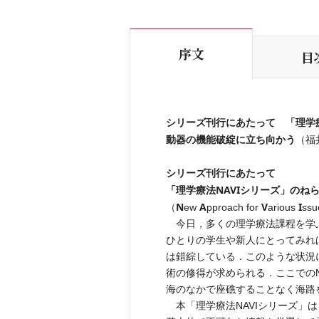
序文
目
シリーズ刊行にあたって 「理学療
動器の機能破綻に立ち向かう
（福
シリーズ刊行にあたって
「理学療法NAVIシリーズ」のね
N
A
V
I
（
ew
pproach for
arious
ss
今日，多くの理学療法課程を学
ひとりの学生や新人にとってみれ
は錯綜している．このような状況
術の修得が求められる．ここでのN
海のなかで座礁することなく海路
本「理学療法NAVIシリーズ」