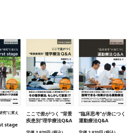
“研究”に変え
ここで差がつく “背景
“臨床思考”が身につく
疾患別”理学療法Q&A
運動療法Q&A
t stage
定価 2,970円 (税込)
定価 2,970円 (税込)