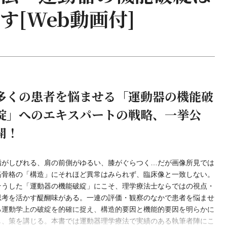
[Web動画付]
多くの患者を悩ませる「運動器の機能破
綻」へのエキスパートの戦略、一挙公
開！
指がしびれる、肩の前側がゆるい、膝がぐらつく…だが画像所見では
筋骨格の「構造」にそれほど異常はみられず、臨床像と一致しない。
そうした「運動器の機能破綻」にこそ、理学療法士ならではの視点・
思考を活かす醍醐味がある。一連の評価・観察のなかで患者を悩ませ
る運動学上の破綻を的確に捉え、構造的要因と機能的要因を明らかに
し、策を講じる。本書では運動器理学療法で実績のある執筆者陣にこ