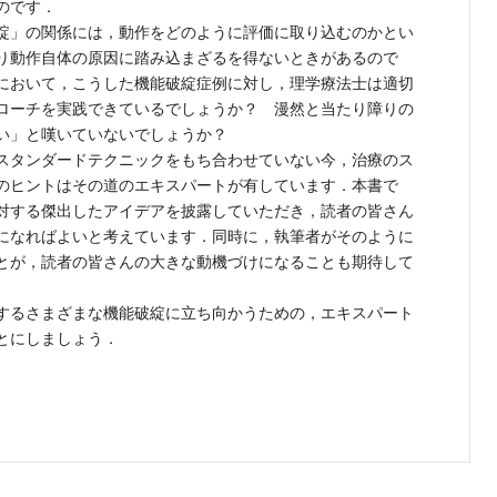
のです．
綻」の関係には，動作をどのように評価に取り込むのかとい
り動作自体の原因に踏み込まざるを得ないときがあるので
において，こうした機能破綻症例に対し，理学療法士は適切
ローチを実践できているでしょうか？ 漫然と当たり障りの
い」と嘆いていないでしょうか？
スタンダードテクニックをもち合わせていない今，治療のス
のヒントはその道のエキスパートが有しています．本書で
対する傑出したアイデアを披露していただき，読者の皆さん
になればよいと考えています．同時に，執筆者がそのように
とが，読者の皆さんの大きな動機づけになることも期待して
するさまざまな機能破綻に立ち向かうための，エキスパート
とにしましょう．