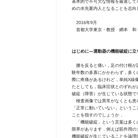
基本的で不可欠な情報を厳選して
めの水先案内人となることを志向
2016年9月
首都大学東京・教授 網本 和
はじめに―運動器の機能破綻に立
腰を反ると痛い，足の付け根が
験年数の多寡にかかわらず，多く
際に疼痛があるけれど，単純X線
たとしても，臨床症状とのずれが
破綻（障害）が生じている状態で
検査画像では異常がなくとも患
「正常に動いていない」というこ
ことを指すのでしょうか．
「機能破綻」という言葉は多く
限界があります．例えば筋作用の
機能破綻が生じていることを論理