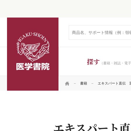
医学書院
探す
（書籍・雑誌・電
HOME
書籍
エキスパート直伝 運
エキスパート直