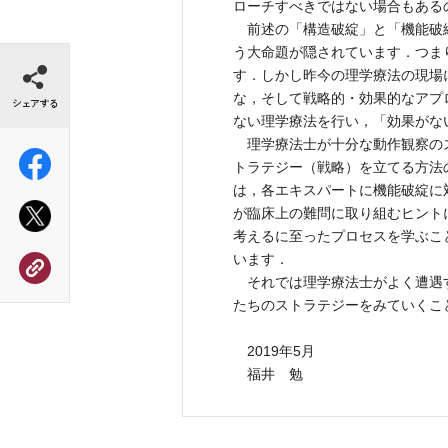
ローチすべきではない場合もある
前述の「構造破綻」と「機能破
う大命題が隠されています．つま
シェアする
す．しかし昨今の理学療法の現場
な，そして戦略的・効果的なアプ
ない理学療法を行い，「効果がな
理学療法士が十分な動作観察の
トラテジー（戦略）を立てる方法
は，各エキスパートに機能破綻に
が臨床上の難問に取り組むヒント
考えるに至ったプロセスを学ぶこ
います．
それでは理学療法士がよく遭遇
たちのストラテジーをみていくこ
2019年5月
福井 勉