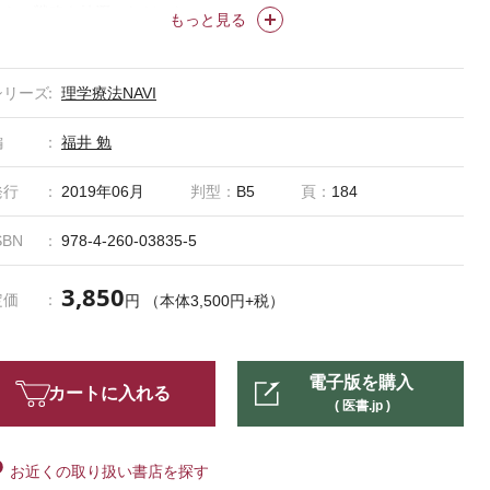
れらの戦略を披瀝いただいた。
もっと見る
＊「理学療法NAVI」は株式会社医学書院の登録商標です。
シリーズ
理学療法NAVI
編
福井 勉
発行
2019年06月
判型：
B5
頁：
184
SBN
978-4-260-03835-5
3,850
定価
円 （本体3,500円+税）
電子版を購入
カートに入れる
( 医書.jp )
お近くの取り扱い書店を探す