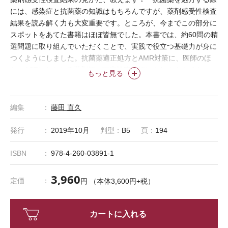
には、感染症と抗菌薬の知識はもちろんですが、薬剤感受性検査
結果を読み解く力も大変重要です。ところが、今までこの部分に
スポットをあてた書籍はほぼ皆無でした。本書では、約60問の精
選問題に取り組んでいただくことで、実践で役立つ基礎力が身に
つくようにしました。抗菌薬適正処方とAMR対策に、医師のほ
か、ASTにかかわる薬剤師・臨床検査技師にもおすすめです。
もっと見る
編集
藤田 直久
発行
2019年10月
判型：
B5
頁：
194
ISBN
978-4-260-03891-1
3,960
定価
円 （本体3,600円+税）
カートに入れる