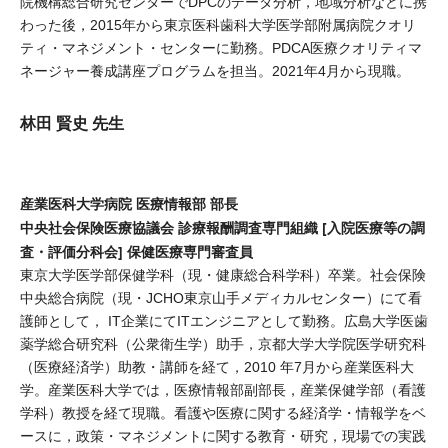
院機構総合研究センターでDPCのデータ分析，地域分析などに携
わった後，2015年から東京医科歯科大学医学部附属病院クオリ
ティ・マネジメント・センターに勤務。PDCA医療クオリティマ
ネージャー養成講座プログラムを担当。2021年4月から現職。
林田 賢史 先生
産業医科大学病院 医療情報部 部長
中央社会保険医療協議会 診療報酬調査専門組織 [入院医療等の調
査・評価分科会] 保健医療専門審査員
東京大学医学部保健学科（現・健康総合科学科）卒業。社会保険
中央総合病院（現・JCHO東京山手メディカルセンター）にて看
護師として， IT企業にてITエンジニアとして勤務。広島大学医歯
薬学総合研究科（公衆衛生学）助手，京都大学大学院医学研究科
（医療経済学）助教・講師を経て，2010 年7月から産業医科大
学。産業医科大学では，医療情報部副部長，産業保健学部（看護
学科）教授を経て現職。看護や医療に関する経済学・情報学をベ
ースに，政策・マネジメントに関する教育・研究，現場での実践