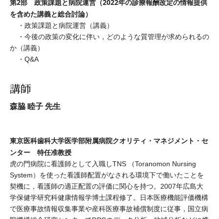
第2部 政策課題と病院運営（2022年の診療報酬改定の情報提供
を含めた講義と総合討論）
・政策課題と病院運営（講義）
・今後の政策の変化に伴い，どのような質管理が求められるの
か（講義）
・Q&A
講師
森脇 睦子 先生
東京医科歯科大学医学部附属病院クオリティ・マネジメント・セ
ンター 特任准教授
虎の門病院に看護師として入職しTNS （Toranomon Nursing
System）を使った看護師配置がなされる環境下で働いたことを
契機に，看護師の適正配置の評価に関心を持つ。2007年広島大
学保健学研究科健康情報学博士課程修了。日本医療機能評価機構
で医療事故情報収集事業や産科医療事故補償制度に従事，国立病