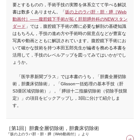
要とするものの，手術手技の実際を体系立てて学べる解説
書は数多くありません。「
坂の上のラパ肝・胆・膵［Web
動画付］――腹腔鏡下手術が拓く肝胆膵外科のNEWスタン
ダード
」では，腹腔鏡下手術の際に必要な解剖の基礎知識
はもちろん，手技の進め方や手術時の留意点などが豊富な
写真や動画とともに解説されています。腹腔鏡下手術にお
いて確かな技術を持つ本田五郎先生が編者を務める本書を
活用して，手技のレベルアップを図ってみてはいかがでし
ょうか。
「医学界新聞プラス」では本書のうち，「胆囊全層切除
術，胆囊床切除術」，「Glisson一括処理の基本手技（肝
S3亜区域切除術）」，「膵頭十二指腸切除術（切除手技限
定）」の項目をピックアップし，3回に分けて紹介しま
す。
［第1回］胆囊全層切除術，胆囊床切除術
『坂の上のラパ肝・胆・膵［Web動画付］』より