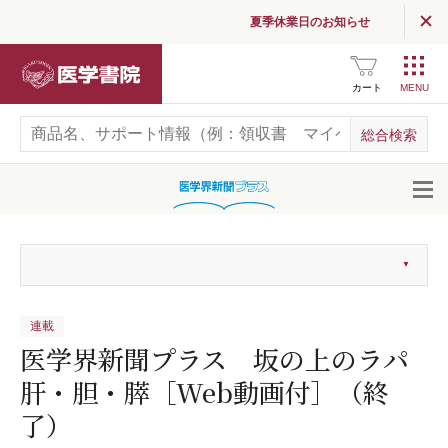
夏季休業日のお知らせ
医学書院
カート
開
連載
医学界新聞プラス 坂の上のラパ
肝・胆・膵［Web動画付］（終
了）