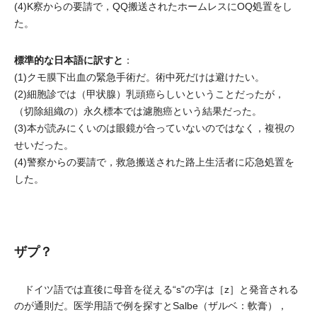
(4)K察からの要請で，QQ搬送されたホームレスにOQ処置をし
た。
標準的な日本語に訳すと
：
(1)クモ膜下出血の緊急手術だ。術中死だけは避けたい。
(2)細胞診では（甲状腺）乳頭癌らしいということだったが，
（切除組織の）永久標本では濾胞癌という結果だった。
(3)本が読みにくいのは眼鏡が合っていないのではなく，複視の
せいだった。
(4)警察からの要請で，救急搬送された路上生活者に応急処置を
した。
ザプ？
ドイツ語では直後に母音を従える“s”の字は［z］と発音される
のが通則だ。医学用語で例を探すとSalbe（ザルベ：軟膏），