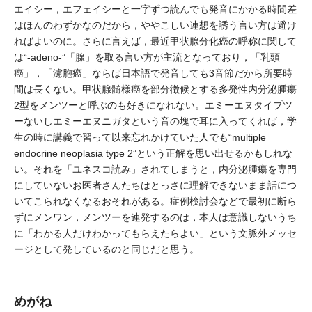
エイシー，エフェイシーと一字ずつ読んでも発音にかかる時間差
はほんのわずかなのだから，ややこしい連想を誘う言い方は避け
ればよいのに。さらに言えば，最近甲状腺分化癌の呼称に関して
は“-adeno-”「腺」を取る言い方が主流となっており，「乳頭
癌」，「濾胞癌」ならば日本語で発音しても3音節だから所要時
間は長くない。甲状腺髄様癌を部分徴候とする多発性内分泌腫瘍
2型をメンツーと呼ぶのも好きになれない。エミーエヌタイプツ
ーないしエミーエヌニガタという音の塊で耳に入ってくれば，学
生の時に講義で習って以来忘れかけていた人でも“multiple
endocrine neoplasia type 2”という正解を思い出せるかもしれな
い。それを「ユネスコ読み」されてしまうと，内分泌腫瘍を専門
にしていないお医者さんたちはとっさに理解できないまま話につ
いてこられなくなるおそれがある。症例検討会などで最初に断ら
ずにメンワン，メンツーを連発するのは，本人は意識しないうち
に「わかる人だけわかってもらえたらよい」という文脈外メッセ
ージとして発しているのと同じだと思う。
めがね