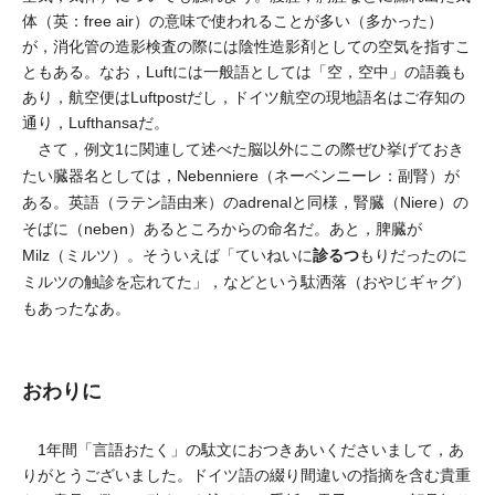
体（英：free air）の意味で使われることが多い（多かった）
が，消化管の造影検査の際には陰性造影剤としての空気を指すこ
ともある。なお，Luftには一般語としては「空，空中」の語義も
あり，航空便はLuftpostだし，ドイツ航空の現地語名はご存知の
通り，Lufthansaだ。
さて，例文1に関連して述べた脳以外にこの際ぜひ挙げておき
たい臓器名としては，Nebenniere（ネーベンニーレ：副腎）が
ある。英語（ラテン語由来）のadrenalと同様，腎臓（Niere）の
そばに（neben）あるところからの命名だ。あと，脾臓が
診るつ
Milz（ミルツ）。そういえば「ていねいに
もりだったのに
ミルツの触診を忘れてた」，などという駄洒落（おやじギャグ）
もあったなあ。
おわりに
1年間「言語おたく」の駄文におつきあいくださいまして，あ
りがとうございました。ドイツ語の綴り間違いの指摘を含む貴重