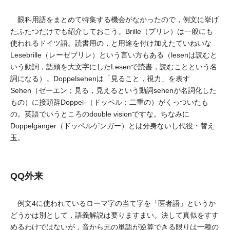
眼科用語をまとめて特集する機会がなかったので，例文に挙げ
たふたつだけでも紹介しておこう。Brille（ブリレ）は一般にも
使われるドイツ語。読書用の，と用途を付け加えたていねいな
Lesebrille（レーゼブリレ）という言い方もある（lesenは読むと
いう動詞，語頭を大文字にしたLesenで読書，読むことという名
詞になる）。Doppelsehenは「見ること，視力」を表す
Sehen（ゼーエン；見る，見えるという動詞sehenが名詞化した
もの）に接頭辞Doppel-（ドッペル：二重の）がくっついたも
の。英語でいうところのdouble visionですな。ちなみに
Doppelgänger（ドッペルゲンガー）とは分身ないし代役・替え
玉。
QQ外来
例文4に使われているローマ字の当て字を「医者語」というか
どうかは別として，語義解説は要りますまい。決して真似をすす
めるわけではないが，音から元の単語が逆算できる限りは一種の