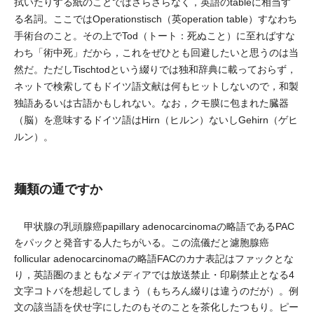
拭いたりする紙のことではさらさらなく，英語のtableに相当す
る名詞。ここではOperationstisch（英operation table）すなわち
手術台のこと。その上でTod（トート：死ぬこと）に至ればすな
わち「術中死」だから，これをぜひとも回避したいと思うのは当
然だ。ただしTischtodという綴りでは独和辞典に載っておらず，
ネットで検索してもドイツ語文献は何もヒットしないので，和製
独語あるいは古語かもしれない。なお，クモ膜に包まれた臓器
（脳）を意味するドイツ語はHirn（ヒルン）ないしGehirn（ゲヒ
ルン）。
麺類の通ですか
甲状腺の乳頭腺癌papillary adenocarcinomaの略語であるPAC
をパックと発音する人たちがいる。この流儀だと濾胞腺癌
follicular adenocarcinomaの略語FACのカナ表記はファックとな
り，英語圏のまともなメディアでは放送禁止・印刷禁止となる4
文字コトバを想起してしまう（もちろん綴りは違うのだが）。例
文の該当語を伏せ字にしたのもそのことを茶化したつもり。ピー