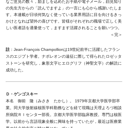
なご意見の数々，励ましを込めたお手紙や電子メール，顔見知り
の先生方からの「読んでますよ」の一言にも心から感謝いたしま
す。本連載が日頃何気なく使っている業界用語に目を向けるきっ
かけとなれば望外の喜びです。皆様がそれぞれの職場で正しく美
しい医者語を適量使って，ますます活躍されることを願いつつ。
＜完＞
註
：Jean-François Champollionは19世紀前半に活躍したフラン
スのエジプト学者。ナポレオンの遠征に際して得られたロゼッタ
ストーンを研究し，象形文字ヒエログリフ（神聖文字）の解読に
成功した。
Ｄ・ゲンゴスキー
本名 御前 隆（みさき たかし）。 1979年京都大学医学部卒
業。同大学放射線核医学科勤務などを経て現職は天理よろづ相談
所病院ＲＩセンター部長。京都大学医学部臨床教授。専門は核医
学。以前から言語現象全般に興味を持っていたが，最近は医療業