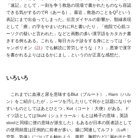
「速記」として，一刻を争う救急の現場で書かれたものなら容認
2
できる気がするのでR（あーる）。最近，救急のことをQ
という
表記にまで出会ってしまった。伝言ダイヤルの影響か。類縁表現
として「療」の字をやまいだれにRと書いたり，「他院で心筋コ
ーソクの疑いと言われた」などと画数の多い漢字語をカタカナ書
きする例もある。これも，毎日カルテ診をする身にとっては「シ
ャンポリオン（
註
）でも解読に苦労しそうな（？）」悪筆で漢字
を書かれるよりははるかにまし，というのが正直な感想だ。
いろいろ
これまでに血液と尿を意味するBlut（ブルート），Harn（ハル
ン）をご紹介したが，シーツを汚したりして何かと話題になりや
すいものとしてはあとひとつ，Kot（コート：大便）がある。ド
イツ語としてはStuhl（シュトゥール：もとは椅子の意味，英語
stoolと同様に便の意味が派生した）もあるが日本の医者語として
の使用頻度は圧倒的に前者が多い。腸に関連してルフト（Luft：
空気，気体）についても触れよう。腹腔，胸腔などに漏れ出た気