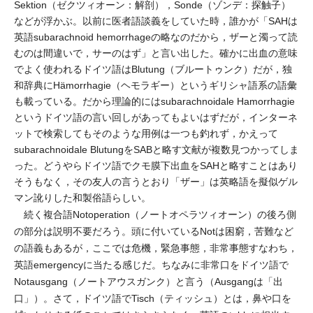
Sektion（ゼクツィオーン：解剖），Sonde（ゾンデ：探触子）
などが浮かぶ。以前に医者語談義をしていた時，誰かが「SAHは
英語subarachnoid hemorrhageの略なのだから，ザーと濁って読
むのは間違いで，サーのはず」と言い出した。確かに出血の意味
でよく使われるドイツ語はBlutung（ブルートゥンク）だが，独
和辞典にHämorrhagie（ヘモラギー）というギリシャ語系の語彙
も載っている。だから理論的にはsubarachnoidale Hamorrhagie
というドイツ語の言い回しがあってもよいはずだが，インターネ
ットで検索してもそのような用例は一つも釣れず，かえって
subarachnoidale BlutungをSABと略す文献が複数見つかってしま
った。どうやらドイツ語でクモ膜下出血をSAHと略すことはあり
そうもなく，その友人の言うとおり「ザー」は英略語を擬似ゲル
マン訛りした和製俗語らしい。
続く複合語Notoperation（ノートオペラツィオーン）の後ろ側
の部分は説明不要だろう。頭に付いているNotは困窮，苦難など
の語義もあるが，ここでは危機，緊急事態，非常事態すなわち，
英語emergencyに当たる感じだ。ちなみに非常口をドイツ語で
Notausgang（ノートアウスガンク）と言う（Ausgangは「出
口」）。さて，ドイツ語でTisch（ティッシュ）とは，鼻や口を