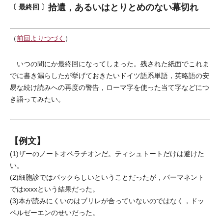
拾遺，あるいはとりとめのない幕切れ
〔 最終回 〕
（
前回よりつづく
）
いつの間にか最終回になってしまった。残された紙面でこれま
でに書き漏らしたが挙げておきたいドイツ語系単語，英略語の安
易な続け読みへの再度の警告，ローマ字を使った当て字などにつ
き語ってみたい。
【例文】
(1)ザーのノートオペラチオンだ。ティシュトートだけは避けた
い。
(2)細胞診ではパックらしいということだったが，パーマネント
ではxxxxという結果だった。
(3)本が読みにくいのはブリレが合っていないのではなく，ドッ
ペルゼーエンのせいだった。