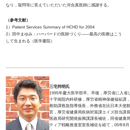
なり，疑問等に答えていただいた河合真医師に感謝する。
（参考文献）
1）Patient Services Summary of HCHD for 2004
2）田中まゆみ：ハーバードの医師づくり――最高の医療はこう
して生まれる（医学書院）
三宅邦明氏
1995年慶大医学部卒。卒後，厚労省に入省
十字病院内科研修，厚労省精神保健福祉課
救助課救急指導係長，外務省在比日本大使館
官，厚労省健康局疾病対策課エイズ担当課
医政局研究開発振興課課長補佐，同省健康
ティア戦略推進室室長補佐を経て，05年8