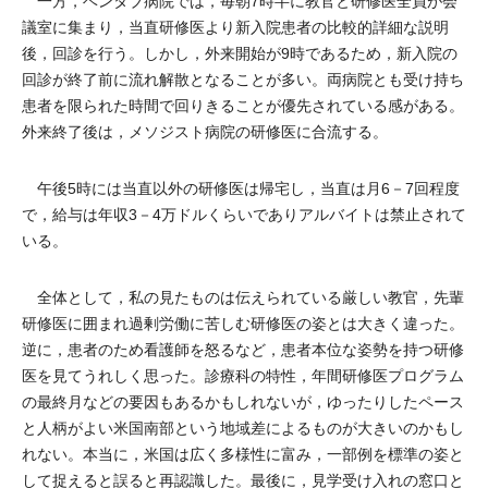
一方，ベンタブ病院では，毎朝7時半に教官と研修医全員が会
議室に集まり，当直研修医より新入院患者の比較的詳細な説明
後，回診を行う。しかし，外来開始が9時であるため，新入院の
回診が終了前に流れ解散となることが多い。両病院とも受け持ち
患者を限られた時間で回りきることが優先されている感がある。
外来終了後は，メソジスト病院の研修医に合流する。
午後5時には当直以外の研修医は帰宅し，当直は月6－7回程度
で，給与は年収3－4万ドルくらいでありアルバイトは禁止されて
いる。
全体として，私の見たものは伝えられている厳しい教官，先輩
研修医に囲まれ過剰労働に苦しむ研修医の姿とは大きく違った。
逆に，患者のため看護師を怒るなど，患者本位な姿勢を持つ研修
医を見てうれしく思った。診療科の特性，年間研修医プログラム
の最終月などの要因もあるかもしれないが，ゆったりしたペース
と人柄がよい米国南部という地域差によるものが大きいのかもし
れない。本当に，米国は広く多様性に富み，一部例を標準の姿と
して捉えると誤ると再認識した。最後に，見学受け入れの窓口と