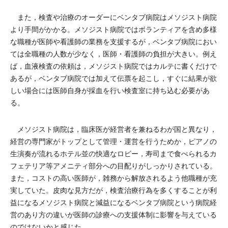
また，検査や治療のオーダーにベンタブ病院はメソジスト病院
より手間がかかる。メソジスト病院ではボランティアを含め多様
な職種が医師や看護師の業務を支援するが，ベンタブ病院におい
ては全職種の人数が少なく，医師・看護師の負担が大きい。例え
ば，血液検査の依頼は，メソジスト病院ではカルテに書くだけで
あるが，ベンタブ病院では加えて伝票を起こし，すぐに結果が欲
しい場合には医師自身が採血を行い検査室に持ち込む必要があ
る。
メソジスト病院は，臨床医が経営者を兼ねるわが国と異なり，
経営の専門家がトップとして管理・運営を行うためか，ピアノの
生演奏が流れるホテル並の快適なロビー，寿司まで食べられるカ
フェテリア等アメニティ部分への目配りがしっかりされている。
また，コストの高い医師が，雑務から解放されるよう他職種が充
実していた。皮肉な見方だが，検査治療行為を多くすることが利
益になるメソジスト病院と減益になるベンタブ病院という病院経
営のあり方の違いが医師の診療への支援体制に影響を与えている
のではないかと感じた。