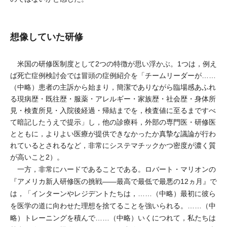
想像していた研修
米国の研修医制度として2つの特徴が思い浮かぶ。1つは，例え
ば死亡症例検討会では冒頭の症例紹介を「チームリーダーが……
（中略）患者の主訴から始まり，簡潔でありながら臨場感あふれ
る現病歴・既往歴・服薬・アレルギー・家族歴・社会歴・身体所
見・検査所見・入院後経過・帰結までを，検査値に至るまですべ
て暗記したうえで提示」し，他の診療科，外部の専門医・研修医
とともに，よりよい医療が提供できなかったか真摯な議論が行わ
れているとされるなど，非常にシステマチックかつ密度が濃く質
が高いこと2）。
一方，非常にハードであることである。ロバート・マリオンの
『アメリカ新人研修医の挑戦――最高で最低で最悪の12ヵ月』で
は，「インターンやレジデントたちは，……（中略）最初に彼ら
を医学の道に向わせた理想を捨てることを強いられる。……（中
略）トレーニングを積んで……（中略）いくにつれて，私たちは