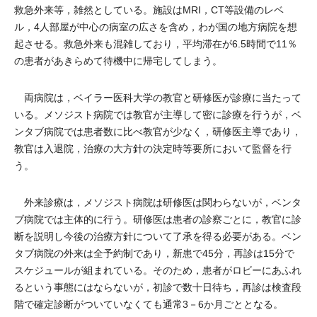
救急外来等，雑然としている。施設はMRI，CT等設備のレベ
ル，4人部屋が中心の病室の広さを含め，わが国の地方病院を想
起させる。救急外来も混雑しており，平均滞在が6.5時間で11％
の患者があきらめて待機中に帰宅してしまう。
両病院は，ベイラー医科大学の教官と研修医が診療に当たって
いる。メソジスト病院では教官が主導して密に診療を行うが，ベ
ンタブ病院では患者数に比べ教官が少なく，研修医主導であり，
教官は入退院，治療の大方針の決定時等要所において監督を行
う。
外来診療は，メソジスト病院は研修医は関わらないが，ベンタ
ブ病院では主体的に行う。研修医は患者の診察ごとに，教官に診
断を説明し今後の治療方針について了承を得る必要がある。ベン
タブ病院の外来は全予約制であり，新患で45分，再診は15分で
スケジュールが組まれている。そのため，患者がロビーにあふれ
るという事態にはならないが，初診で数十日待ち，再診は検査段
階で確定診断がついていなくても通常3－6か月ごととなる。