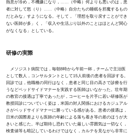
熱意が冷め，不機嫌になり，……（中略）何よりも悪いのは，患
者に対して怒（り）……（中略）自分たちの睡眠を邪魔するもの
だとみな」すようになる。そして，「理想を取り戻すことができ
ない医師が多」く，「収入や生活ぶり以外のことはほとんど関心
がなくなる」としている。
研修の実際
メソジスト病院では，毎朝8時から午前一杯，チームで主治医
として数人，コンサルタントとして15人前後の患者を回診する。
回診では，他職種の同行はなく，患者と同じ目の高さで診療を行
うなどベッドサイドマナーを実践する医師はいなかった。壮年期
の教官の接遇は丁寧であったが，コーヒーを片手に若い研修医が
教授回診についていく姿は，米国の対人関係におけるカジュアル
さがベッドサイドマナーに勝っている感がある。患者の接遇は，
日米の国際差よりも医師の年齢による落ち着き等の差のほうが大
きいと感じた。半ば期待し恐れていた厳しい雰囲気は一切なく，
検査値等も暗記しているわけではなく，カルテを見ながら非常に