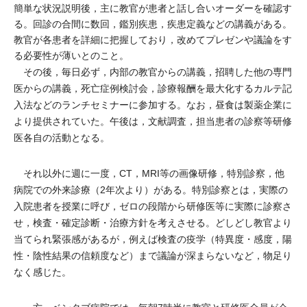
簡単な状況説明後，主に教官が患者と話し合いオーダーを確認す
る。回診の合間に数回，鑑別疾患，疾患定義などの講義がある。
教官が各患者を詳細に把握しており，改めてプレゼンや議論をす
る必要性が薄いとのこと。
その後，毎日必ず，内部の教官からの講義，招聘した他の専門
医からの講義，死亡症例検討会，診療報酬を最大化するカルテ記
入法などのランチセミナーに参加する。なお，昼食は製薬企業に
より提供されていた。午後は，文献調査，担当患者の診察等研修
医各自の活動となる。
それ以外に週に一度，CT，MRI等の画像研修，特別診察，他
病院での外来診療（2年次より）がある。特別診察とは，実際の
入院患者を授業に呼び，ゼロの段階から研修医等に実際に診察さ
せ，検査・確定診断・治療方針を考えさせる。どしどし教官より
当てられ緊張感があるが，例えば検査の疫学（特異度・感度，陽
性・陰性結果の信頼度など）まで議論が深まらないなど，物足り
なく感じた。