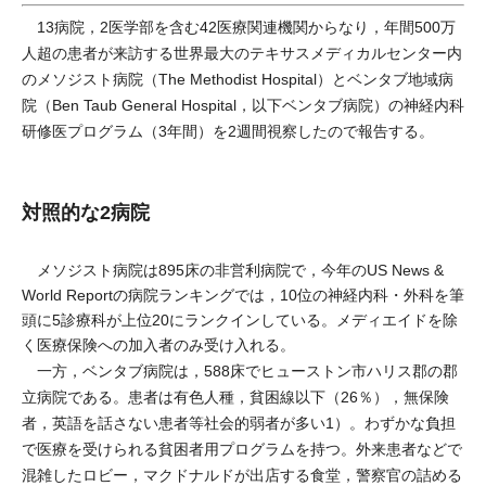
13病院，2医学部を含む42医療関連機関からなり，年間500万
人超の患者が来訪する世界最大のテキサスメディカルセンター内
のメソジスト病院（The Methodist Hospital）とベンタブ地域病
院（Ben Taub General Hospital，以下ベンタブ病院）の神経内科
研修医プログラム（3年間）を2週間視察したので報告する。
対照的な2病院
メソジスト病院は895床の非営利病院で，今年のUS News &
World Reportの病院ランキングでは，10位の神経内科・外科を筆
頭に5診療科が上位20にランクインしている。メディエイドを除
く医療保険への加入者のみ受け入れる。
一方，ベンタブ病院は，588床でヒューストン市ハリス郡の郡
立病院である。患者は有色人種，貧困線以下（26％），無保険
者，英語を話さない患者等社会的弱者が多い1）。わずかな負担
で医療を受けられる貧困者用プログラムを持つ。外来患者などで
混雑したロビー，マクドナルドが出店する食堂，警察官の詰める