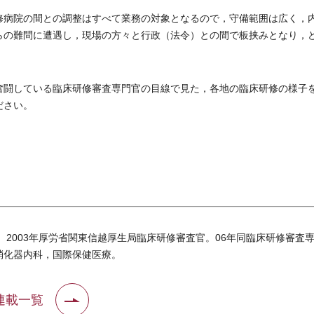
病院の間との調整はすべて業務の対象となるので，守備範囲は広く，
らの難問に遭遇し，現場の方々と行政（法令）との間で板挟みとなり，
。
闘している臨床研修審査専門官の目線で見た，各地の臨床研修の様子
ださい。
卒。2003年厚労省関東信越厚生局臨床研修審査官。06年同臨床研修審
消化器内科，国際保健医療。
連載一覧