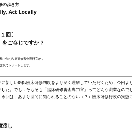
修の歩き方
ly, Act Locally
第１回〕
」をご存じですか？
局で働く臨床研修審査専門官が，
交代でレポートします。
に新しい医師臨床研修制度をより良く理解していただくため，今回よ
ました。でも，そもそも「臨床研修審査専門官」ってどんな職業なので
 今回は，あまり世間に知られることのない（？）臨床研修行政の実態
橋渡し