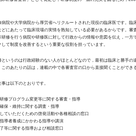
病院や大学病院から厚労省へリクルートされた現役の臨床医です。臨
などにあたって臨床現場の実情を熟知している必要があるからです。審
床研修を行う病院や研修医に対して行政からの情報や意図を伝え，一方
クして制度を改善するという重要な役割を担っています。
というのは行政経験のない人がほとんどなので，最初は臨床と勝手の
。このあたりの話は，連載の中で各審査官の口から直接聞くことができ
事は以下のとおりです。
や研修プログラム変更等に関する審査・指導
の確保・維持に関する調査・指導
解していただくための啓発活動や各種相談の窓口
の指導者養成にかかわる指導や講演
修了等に関する指導および相談窓口