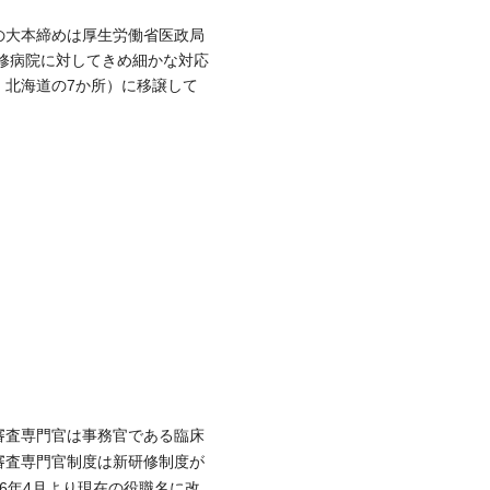
の大本締めは厚生労働省医政局
研修病院に対してきめ細かな対応
，北海道の7か所）に移譲して
審査専門官は事務官である臨床
審査専門官制度は新研修制度が
06年4月より現在の役職名に改