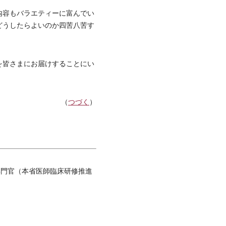
内容もバラエティーに富んでい
どうしたらよいのか四苦八苦す
を皆さまにお届けすることにい
（
つづく
）
査専門官（本省医師臨床研修推進