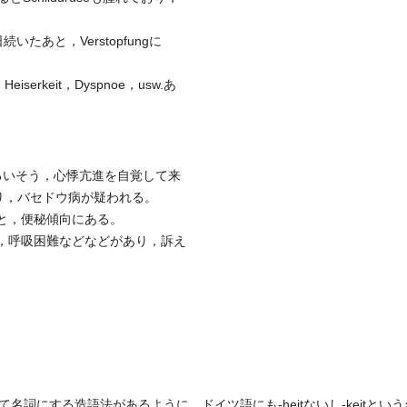
が数日続いたあと，Verstopfungに
，Heiserkeit，Dyspnoe，usw.あ
，るいそう，心悸亢進を自覚して来
り，バセドウ病が疑われる。
あと，便秘傾向にある。
声，呼吸困難などなどがあり，訴え
て名詞にする造語法があるように，ドイツ語にも-heitないし-keitと