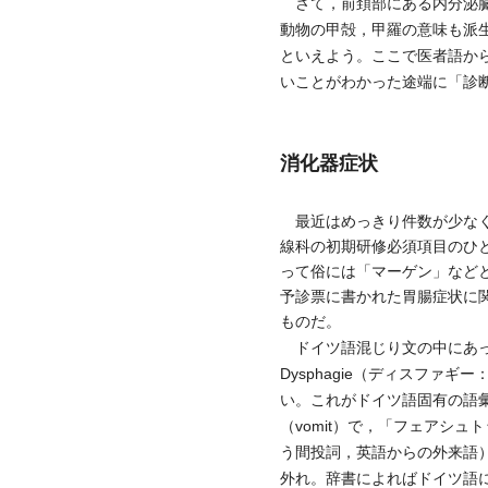
さて，前頚部にある内分泌臓器Sc
動物の甲殻，甲羅の意味も派生
といえよう。ここで医者語か
いことがわかった途端に「診
消化器症状
最近はめっきり件数が少なく
線科の初期研修必須項目のひとつ
って俗には「マーゲン」など
予診票に書かれた胃腸症状に
ものだ。
ドイツ語混じり文の中にあっても
Dysphagie（ディスフ
い。これがドイツ語固有の語
（vomit）で，「フェアシュトッ
う間投詞，英語からの外来語
外れ。辞書によればドイツ語にも