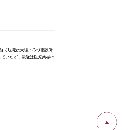
を経て現職は天理よろづ相談所
っていたが，最近は医療業界の
ページ