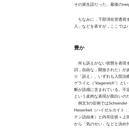
その派生語だった。最後のnei
ちなみに，下部消化管透視すな
入」などを表すが，ここでは
豊か
何も訴えがない状態を表現する医
詞，自由な，開放された）がある
り「訴え」。いずれも入院治
ゲライヒ（“klagereic
断が語感に含まれている。不定
という皮肉な表現が面白いの
例文3の症例ではSchwind
Heiserkeit（ハイゼルカ
テン語由来）と内耳症状＋上
から「気のせい」などと決め付