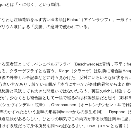
genとは「～に傾く」という動詞。
わち注腸造影を示す古い医者語はEinlauf（アインラウフ）。一般
バリウム液による「浣腸」の意味で使われている。
者語として，ベシュベルデフライ（Beschwerdeは苦情，不平；frei
。クラーゲフライとも言う。Klage（クラーゲ）は以前に複合語Haupt
療後の外来カルテ記事などに時々見かけた。反対にいろいろな症状を言
h”）という言い方があり，診ている側が「本当にすべてが身体的異常から出
愁訴と意訳しても大きな間違いではないだろう。英語のrichに相当する形
だが，少なくとも複合語として一語で綴るのは和製独語だと思う（独和
el（シュヴィンデル：眩暈），Ohrensausen（オーレンザウセン：耳
イト：声のかすれたという意味の形容詞heiserからの派生名詞），Dyspn
気道症状があるらしい。ひとつの病気でこの両方が来る状態は簡単に思
けず系統だって身体所見を調べねばなるまい。usw.（u.s.w.とも書