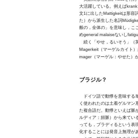
大活躍している。例えばkran
文1に出したMattigkei
た）から派生した名詞Müdig
般の，全体の」を意味し，こ
めgeneral malaiseないし
続く「やせ，るいそう」（英：e
Magerkeit（マーゲル
mager（マーゲル：やせた
ブラジル？
ドイツ語で動悸を意味する単語
く使われたのは土着ゲルマン系のH
た複合語だ。動悸といえば脈が
ルディア：頻脈）から来ている
っても，ブラディるという表
化することには発音上無理が