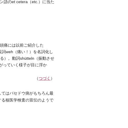
et cetera（etc.）に当た
頭痛には以前ご紹介した
間投詞weh（痛い！）を名詞化し
）。動詞shütteln（振動させ
上がっていく様子が目に浮か
（
つづく
）
す疾患としてはバセドウ病がもちろん最
する核医学検査の宣伝のようで
。