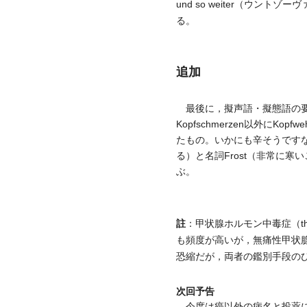
und so weiter（ウント
る。
追加
最後に，擬声語・擬態語の要
Kopfschmerzen以外に
たもの。いかにも辛そうですな。も
る）と名詞Frost（非常に
ぶ。
註
：甲状腺ホルモン中毒症（thyr
も頻度が高いが，無痛性甲状
恐縮だが，両者の鑑別手段の
次回予告
今度は癌以外の病名と投薬に