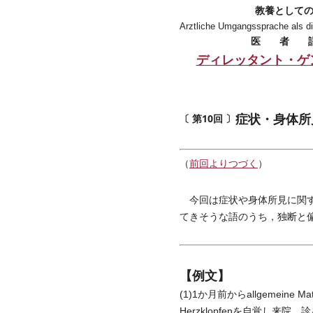
教養として
Arztliche Umgangssprache als di
医
者
ディレッタント・ゲ
症状・身体所
〔 第10回 〕
（
前回よりつづく
）
今回は症状や身体所見に関す
てきそうな語のうち，独断と
【例文】
(1)1か月前からallgemeine Mat
Herzklopfenを自覚し来院。診