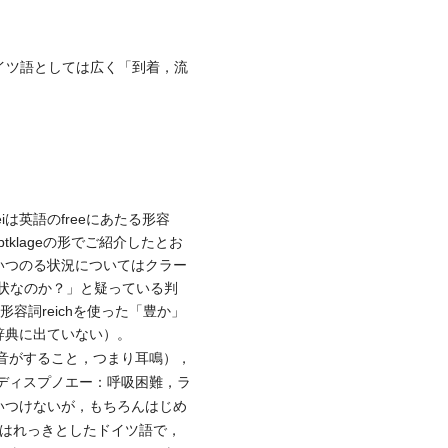
ドイツ語としては広く「到着，流
は英語のfreeにあたる形容
klageの形でご紹介したとお
いつのる状況についてはクラー
た症状なのか？」と疑っている判
容詞reichを使った「豊か」
辞典に出ていない）。
で雑音がすること，つまり耳鳴），
oe（ディスプノエー：呼吸困難，ラ
いつけないが，もちろんはじめ
く）はれっきとしたドイツ語で，