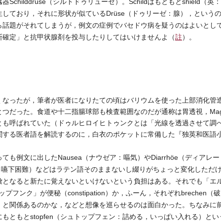
hilddrüse（シルトドゥリューゼ）。Schildはもともとshield
しており，それに形状が似ているDrüse（ドゥリーゼ：腺），という
ら話題がそれてしまうが，例文の症例でバセドウ病を疑うのはよいとし
断確定」と抗甲状腺剤を投与したりしてはいけませんよ（
註
）。
なったが，筆者が医者になりたての頃はバリウムを使った上部消化管
だった。食道や十二指腸球部も検査範囲なのだが通称は胃透視，Magendur
とも呼ばれていた（ドゥルヒロイヒトゥンクとは「光線を透過させて調
関する医者語を解読するのに，白衣のポケットに常備した『独英和医語
例文に出したNausea（ナウゼア：嘔気）やDiarrhöe（ディアレ
ァギー：嚥下困難）などはラテン語そのままないし綴りがちょっと変化した
彙となると新たに覚えないといけないという負担はある。それでも「エ
プフンク」が便秘（constipation）か，ふーん，それぞれbrechen
）と関係あるのかな，などと想像を巡らせるのは面白かった。ちなみに
ともとstopfen（シュトップフェン：詰める，いっぱい入れる）という動詞