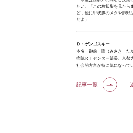
たい。「この粒状影を見たら
ど，他に甲状腺のメタや肺野
だよ」
Ｄ・ゲンゴスキー
本名 御前 隆（みさき たか
病院ＲＩセンター部長。京都
社会的方言が特に気になって
記事一覧