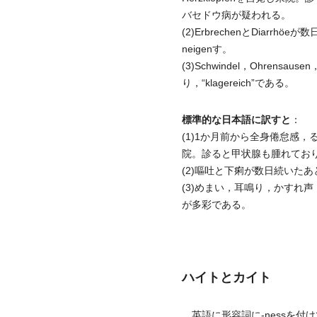
バセドウ病が疑われる。
(2)ErbrechenとDiarrhöe
neigenす。
(3)Schwindel，Ohrensausen
り，“klagereich”である。
標準的な日本語に訳すと
：
(1)1か月前から全身倦怠感
院。診ると甲状腺も腫れてお
(2)嘔吐と下痢が数日続いた
(3)めまい，耳鳴り，かすれ
が多彩である。
ハイトとカイト
英語に形容詞に-nessを付け