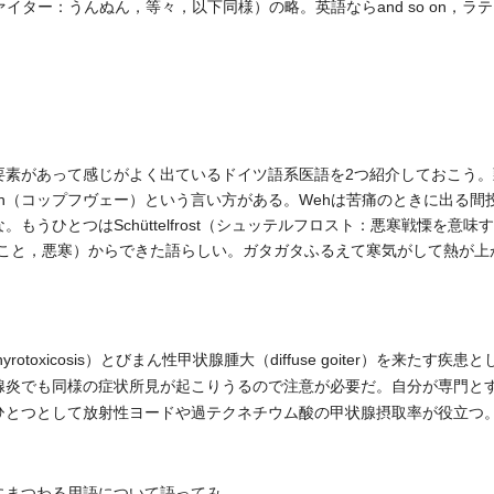
ゾーヴァイター：うんぬん，等々，以下同様）の略。英語ならand so on，ラテン語の
素があって感じがよく出ているドイツ語系医語を2つ紹介しておこう。
Kopfweh（コップフヴェー）という言い方がある。Wehは苦痛のときに出る
うひとつはSchüttelfrost（シュッテルフロスト：悪寒戦慄を意味する
寒いこと，悪寒）からできた語らしい。ガタガタふるえて寒気がして熱が
otoxicosis）とびまん性甲状腺腫大（diffuse goiter）を来た
腺炎でも同様の症状所見が起こりうるので注意が必要だ。自分が専門と
ひとつとして放射性ヨードや過テクネチウム酸の甲状腺摂取率が役立つ
まつわる用語について語ってみ