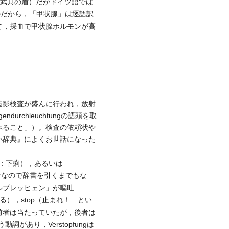
（英：武具の盾）だがドイツ語では
のだから，「甲状腺」は逐語訳
て，採血で甲状腺ホルモンが高
造影検査が盛んに行われ，放射
chleuchtungの語頭を取
べること」）。検査の依頼状や
小辞典』によくお世話になった
ー：下痢），あるいは
だけなので辞書を引くまでもな
ルブレッヒェン」が嘔吐
（破る），stop（止まれ！ とい
前者は当たっていたが，後者は
があり，Verstopfungは