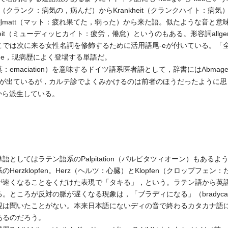
k（クランク：病気の，病んだ）からKrankheit（クランクハイト：病
tは形容詞matt（マット：疲れ果てた，弱った）から来た語。似たような音と意
keit（ミューディッヒカイト：疲労，倦怠）というのもある。形容詞allg
こでは次に来る女性名詞を修飾するために活用語尾-eが付いている。「
fatigue，現病歴によく登場する単語だ。
maciation）を意味するドイツ語系医者語として，辞書にはAbmage
カイト）が出ているが，カルテ診でよくみかけるのは前者のほうだったように
）から派生している。
としてはラテン語系のPalpitation（パルピタツィオーン）もある
erzklopfen。Herz（ヘルツ：心臓）とKlopfen（クロップフェ
速くなることをくだけた表現で「タキる」，という。ラテン語から英語に入った
。ところが反対の脈が遅くなる現象は，「ブラディになる」（bradycar
現は聞いたことがない。本来日本語にないディの音で終わるカタカナ語
あるのだろう。