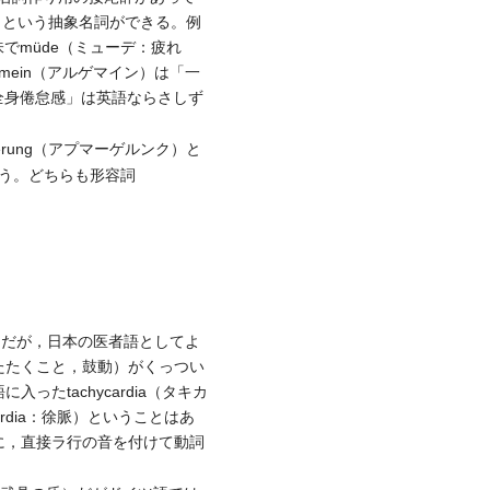
気）という抽象名詞ができる。例
味でmüde（ミューデ：疲れ
emein（アルゲマイン）は「一
全身倦怠感」は英語ならさしず
rung（アプマーゲルンク）と
思う。どちらも形容詞
ようだが，日本の医者語としてよ
ン：たたくこと，鼓動）がくっつい
tachycardia（タキカ
dia：徐脈）ということはあ
に，直接ラ行の音を付けて動詞