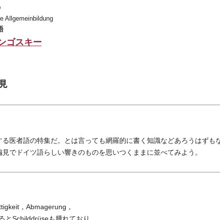
の
e Allgemeinbildung
語
ンゴスキー
見
る医者語の特集だ。とは言っても網羅的に書く知識などあろうはずも
偏見でドイツ語らしい響きのものを思いつくままに並べてみよう。
tigkeit，Abmagerung，
るとSchilddrüseも腫れており，