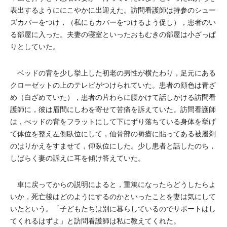
表出するようににこやかに出迎えた。訪問看護師は持参のシュー
ズカバーをつけ，（私にもカバーをつけるよう促し），患者のい
る部屋に入った。夫妻の寝室といったおもむきの部屋は小ざっぱ
りとしていた。
ベッドの背を少し挙上した初老の男性が横たわり，足元にある
クローゼットの上のテレビがつけられていた。患者の顔色は青ざ
め（白ざめていた），患者の片わらに腰かけて話しかける訪問看
護師に，彼は眉間にしわを寄せて苦痛を訴えていた。訪問看護師
は，べッドの背をフラットにして下にずり落ちている身体を挙げ
て体位を整え左側臥位にして，仙骨部の褥瘡に貼ってある被履剤
のはりかえをすませて，仰臥位にした。少し患者と話したのち，
しばらく妻の訴えに耳を傾け答えていた。
車に戻ってからの説明によると，重篤になったらどうしたらよ
いか，死亡後はどのようにするのかといったことを妻は気にして
いたという。「子どもたちは別に暮らしているのでサポートはし
てくれるはずよ」と訪問看護師は私に教えてくれた。