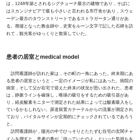
は，1248年築とされるシグチューナ最古の建物であり，そばに
はスカンジナビアで最も小さいと言われる市庁舎があり，スウェ
ーデン最古のタウンストリートであるストラガータン通りがあ
る。廃墟となった教会跡や，史実をルーン文字で記した石碑を訪
れて，観光客がゆっくりと散策していた。
患者の居室とmedical model
訪問看護師が訪れた家は，その町の一角にあった。終末期にあ
る患者の居室というと，一定のイメージが私にはあった。病院の
病室，そして父が在宅で迎えた終末の状況が思い出された。患者
は，静脈ラインを確保し，喀痰の吸引をするための吸引器があ
り，経皮酸素モニターで測定された結果によっては酸素吸入をし
ているかもしれない。尿道留置カテーテルからの流量が測定され
ており，バイタルサインが定期的にチェックされているであろう
と。
訪問看護師が，陽光の中でひっそりとたたずむ住宅の玄関チャ
イムを押すと，患者の妻が「待っていたのよ」といった気持ちを