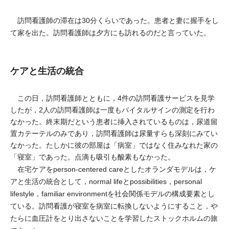
訪問看護師の滞在は30分くらいであった。患者と妻に握手をし
て家を出た。訪問看護師は夕方にも訪れるのだと言っていた。
ケアと生活の統合
この日，訪問看護師とともに，4件の訪問看護サービスを見学
したが，2人の訪問看護師は一度もバイタルサインの測定を行わ
なかった。終末期だという患者に挿入されているものは，尿道留
置カテーテルのみであり，訪問看護師は尿量すらも深刻にみてい
なかった。たしかに彼の部屋は「病室」ではなく住みなれた家の
「寝室」であった。点滴も吸引も酸素もなかった。
在宅ケアをperson-centered careとしたオランダモデルは，ケ
アと生活の統合として，normal lifeとpossibilities，personal
lifestyle，familiar environmentを社会関係モデルの構成要素とし
ている。訪問看護が寝室を病室に転換しないようにすること，や
たらに血圧計をとり出さないことを学習したストックホルムの旅