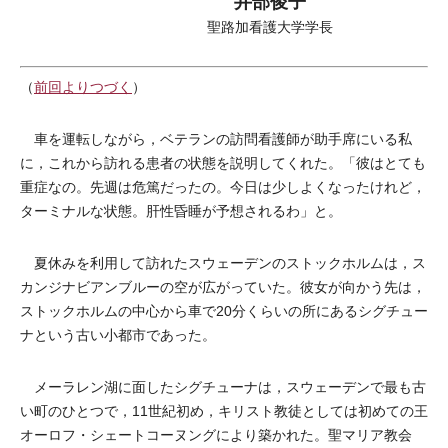
井部俊子
聖路加看護大学学長
（
前回よりつづく
）
車を運転しながら，ベテランの訪問看護師が助手席にいる私
に，これから訪れる患者の状態を説明してくれた。「彼はとても
重症なの。先週は危篤だったの。今日は少しよくなったけれど，
ターミナルな状態。肝性昏睡が予想されるわ」と。
夏休みを利用して訪れたスウェーデンのストックホルムは，ス
カンジナビアンブルーの空が広がっていた。彼女が向かう先は，
ストックホルムの中心から車で20分くらいの所にあるシグチュー
ナという古い小都市であった。
メーラレン湖に面したシグチューナは，スウェーデンで最も古
い町のひとつで，11世紀初め，キリスト教徒としては初めての王
オーロフ・シェートコーヌングにより築かれた。聖マリア教会