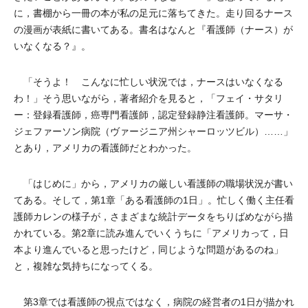
に，書棚から一冊の本が私の足元に落ちてきた。走り回るナース
の漫画が表紙に書いてある。書名はなんと『看護師（ナース）が
いなくなる？』。
「そうよ！ こんなに忙しい状況では，ナースはいなくなる
わ！」そう思いながら，著者紹介を見ると，「フェイ・サタリ
ー：登録看護師，癌専門看護師，認定登録静注看護師。マーサ・
ジェファーソン病院（ヴァージニア州シャーロッツビル）……」
とあり，アメリカの看護師だとわかった。
「はじめに」から，アメリカの厳しい看護師の職場状況が書い
てある。そして，第1章「ある看護師の1日」。忙しく働く主任看
護師カレンの様子が，さまざまな統計データをちりばめながら描
かれている。第2章に読み進んでいくうちに「アメリカって，日
本より進んでいると思ったけど，同じような問題があるのね」
と，複雑な気持ちになってくる。
第3章では看護師の視点ではなく，病院の経営者の1日が描かれ