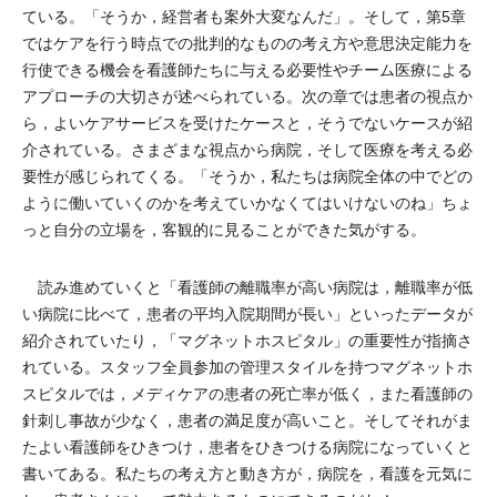
ている。「そうか，経営者も案外大変なんだ」。そして，第5章
ではケアを行う時点での批判的なものの考え方や意思決定能力を
行使できる機会を看護師たちに与える必要性やチーム医療による
アプローチの大切さが述べられている。次の章では患者の視点か
ら，よいケアサービスを受けたケースと，そうでないケースが紹
介されている。さまざまな視点から病院，そして医療を考える必
要性が感じられてくる。「そうか，私たちは病院全体の中でどの
ように働いていくのかを考えていかなくてはいけないのね」ちょ
っと自分の立場を，客観的に見ることができた気がする。
読み進めていくと「看護師の離職率が高い病院は，離職率が低
い病院に比べて，患者の平均入院期間が長い」といったデータが
紹介されていたり，「マグネットホスピタル」の重要性が指摘さ
れている。スタッフ全員参加の管理スタイルを持つマグネットホ
スピタルでは，メディケアの患者の死亡率が低く，また看護師の
針刺し事故が少なく，患者の満足度が高いこと。そしてそれがま
たよい看護師をひきつけ，患者をひきつける病院になっていくと
書いてある。私たちの考え方と動き方が，病院を，看護を元気に