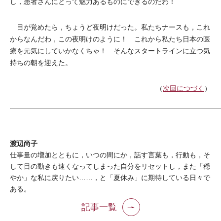
し，患者さんにとって魅力あるものにできるのだわ！
目が覚めたら，ちょうど夜明けだった。私たちナースも，これ
からなんだわ，この夜明けのように！ これから私たち日本の医
療を元気にしていかなくちゃ！ そんなスタートラインに立つ気
持ちの朝を迎えた。
（
次回につづく
）
渡辺尚子
仕事量の増加とともに，いつの間にか，話す言葉も，行動も，そ
して目の動きも速くなってしまった自分をリセットし，また「穏
やか」な私に戻りたい……，と「夏休み」に期待している日々で
ある。
記事一覧