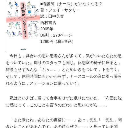
■看護師（ナース）がいなくなる？
著：フェイ・サタリー
訳：田中芳文
西村書店
2005年
B6判，278ページ
1260円（税5％込）
今日も，具合いの悪い患者さんが多くて，気がついたらため息
をついていた。周りのスタッフも同じ。休憩室の椅子に座ると，
雑談もせずみんな「ふぅ……」とためいきをついて，下を向く。
そして，休憩時間にもかかわらず，ナースコールの音に引っ張ら
れるように，ステーションに戻っていく。
私はといえば，帰って食事もせずに眠りについた。「布団に沈
む感じって，このことを言うのだわ」と思いながら……。
「また来たね，あなたの書斎に……」あっ，先生！「先生，聞
きたいことがあるんです。あの時なぜ？……」と思っている間