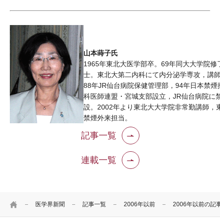
山本蒔子氏
1965年東北大医学部卒。69年同大大学院
士。東北大第二内科にて内分泌学専攻，講
88年JR仙台病院保健管理部，94年日本禁
科医師連盟・宮城支部設立，JR仙台病院に
設。2002年より東北大大学院非常勤講師，
禁煙外来担当。
記事一覧
連載一覧
HOME
医学界新聞
記事一覧
2006年以前
2006年以前の記