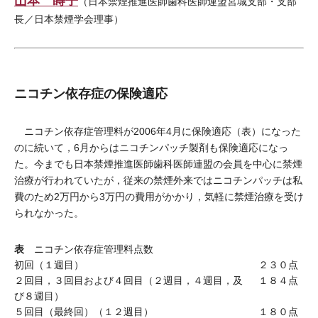
山本 蒔子
（日本禁煙推進医師歯科医師連盟宮城支部・支部
長／日本禁煙学会理事）
ニコチン依存症の保険適応
ニコチン依存症管理料が2006年4月に保険適応（表）になった
のに続いて，6月からはニコチンパッチ製剤も保険適応になっ
た。今までも日本禁煙推進医師歯科医師連盟の会員を中心に禁煙
治療が行われていたが，従来の禁煙外来ではニコチンパッチは私
費のため2万円から3万円の費用がかかり，気軽に禁煙治療を受け
られなかった。
表
ニコチン依存症管理料点数
初回（１週目）
２３０点
２回目，３回目および４回目（２週目，４週目，及
１８４点
び８週目）
５回目（最終回）（１２週目）
１８０点