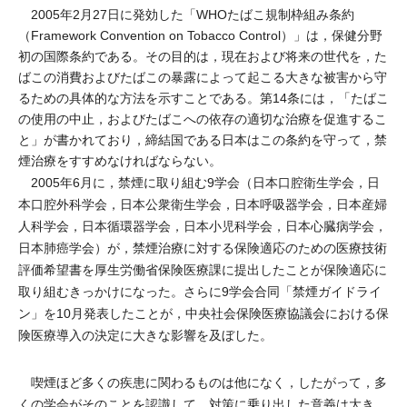
2005年2月27日に発効した「WHOたばこ規制枠組み条約
（Framework Convention on Tobacco Control）」は，保健分野
初の国際条約である。その目的は，現在および将来の世代を，た
ばこの消費およびたばこの暴露によって起こる大きな被害から守
るための具体的な方法を示すことである。第14条には，「たばこ
の使用の中止，およびたばこへの依存の適切な治療を促進するこ
と」が書かれており，締結国である日本はこの条約を守って，禁
煙治療をすすめなければならない。
2005年6月に，禁煙に取り組む9学会（日本口腔衛生学会，日
本口腔外科学会，日本公衆衛生学会，日本呼吸器学会，日本産婦
人科学会，日本循環器学会，日本小児科学会，日本心臓病学会，
日本肺癌学会）が，禁煙治療に対する保険適応のための医療技術
評価希望書を厚生労働省保険医療課に提出したことが保険適応に
取り組むきっかけになった。さらに9学会合同「禁煙ガイドライ
ン」を10月発表したことが，中央社会保険医療協議会における保
険医療導入の決定に大きな影響を及ぼした。
喫煙ほど多くの疾患に関わるものは他になく，したがって，多
くの学会がそのことを認識して，対策に乗り出した意義は大き