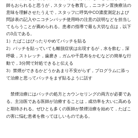
師もおられると思うが，スタッフを教育し，ニコチン置換療法の
意味を理解させたうえで，スタッフに呼気中CO濃度測定および
問診表の記入やニコチンパッチ使用時の注意の説明などを担当し
てもらうことが薦められる。患者の指導で最も大切な点は，以下
の3点である。
1）たばこはぴったりやめてパッチを貼る
2）パッチを貼っていても離脱症状は出現するが，水を飲む，深
呼吸，ストレッチ，歯磨き，ガムや干昆布をかむなどの簡単な行
動で，3分間で対処できると伝える
3）禁煙ができるかどうかあまり不安がらず，プログラムに添っ
て治療と思ってパッチをまず貼るように話す
禁煙治療にはパッチの処方とカウンセリングの両方が必要であ
る。主治医である医師が治療することは，成功率を大いに高める
と期待される。ぜひとも多くの医師が禁煙治療を始めて，たばこ
の害に悩む患者を救ってほしいものである。