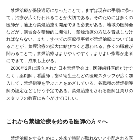
禁煙治療が保険適応になったことで，まずは現在の手順に添っ
て，治療が広く行われることが大切である。そのためには多くの
医師が，適正な禁煙治療を開始できる必要がある。地域の医師会
などが，講習会を積極的に開催し，禁煙治療の方法を普及しなけ
ればならない。また，すべての医療従事者が禁煙治療について知
ることが，禁煙治療の拡大に結びつくと思われる。多くの職種が
関わることで，禁煙治療はよりやりやすく，よりよい指導が患者
にできて，成果も上がる。
2006年2月に設立された日本禁煙学会は，医師歯科医師だけで
なく，薬剤師，看護師，歯科衛生士などの医療スタッフが広く加
入して，禁煙指導を学ぶことをめざしている。各職種の禁煙指導
師の認定なども行う予定である。禁煙治療をされる医師は周りの
スタッフの教育にも心がけてほしい。
これから禁煙治療を始める医師の方々へ
禁煙治療をするために，外来で時間が取れないと心配される医