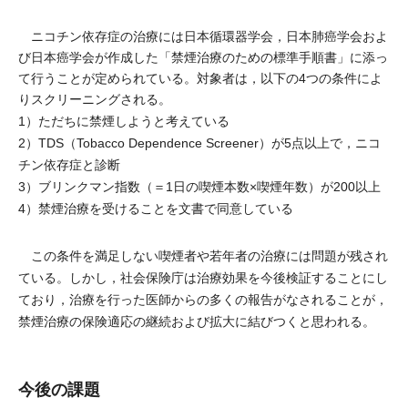
ニコチン依存症の治療には日本循環器学会，日本肺癌学会およ
び日本癌学会が作成した「禁煙治療のための標準手順書」に添っ
て行うことが定められている。対象者は，以下の4つの条件によ
りスクリーニングされる。
1）ただちに禁煙しようと考えている
2）TDS（Tobacco Dependence Screener）が5点以上で，ニコ
チン依存症と診断
3）ブリンクマン指数（＝1日の喫煙本数×喫煙年数）が200以上
4）禁煙治療を受けることを文書で同意している
この条件を満足しない喫煙者や若年者の治療には問題が残され
ている。しかし，社会保険庁は治療効果を今後検証することにし
ており，治療を行った医師からの多くの報告がなされることが，
禁煙治療の保険適応の継続および拡大に結びつくと思われる。
今後の課題