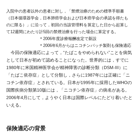
入院中の患者以外の患者に対し，「禁煙治療のための標準手順書
（日本循環器学会，日本肺癌学会および日本癌学会の承認を得たも
のに限る）」に沿って，初回の当該管理料を算定した日から起算し
て12週間にわたり計5回の禁煙治療を行った場合に算定する。
＊
2006年度診療報酬改定で新設
＊
2006年6月からはニコチンパッチ製剤も保険適応
今回の保険適応によって，“たばこをやめられない”ことを病気
として日本が初めて認めることになった。世界的には，すでに
1980年に米国精神医学会が精神障害の診断分類（DSM-III）に
「たばこ依存症」として分類し，さらに1987年には正確に「ニ
コチン依存症」とされている。日本が1995年に採用したWHOの
国際疾病分類第10版には，「ニコチン依存症」の病名がある。
2006年4月にして，ようやく日本は国際レベルにたどり着いたと
いえる。
保険適応の背景