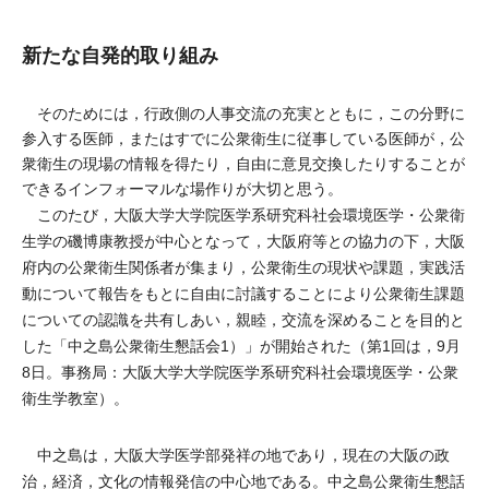
新たな自発的取り組み
そのためには，行政側の人事交流の充実とともに，この分野に
参入する医師，またはすでに公衆衛生に従事している医師が，公
衆衛生の現場の情報を得たり，自由に意見交換したりすることが
できるインフォーマルな場作りが大切と思う。
このたび，大阪大学大学院医学系研究科社会環境医学・公衆衛
生学の磯博康教授が中心となって，大阪府等との協力の下，大阪
府内の公衆衛生関係者が集まり，公衆衛生の現状や課題，実践活
動について報告をもとに自由に討議することにより公衆衛生課題
についての認識を共有しあい，親睦，交流を深めることを目的と
した「中之島公衆衛生懇話会1）」が開始された（第1回は，9月
8日。事務局：大阪大学大学院医学系研究科社会環境医学・公衆
衛生学教室）。
中之島は，大阪大学医学部発祥の地であり，現在の大阪の政
治，経済，文化の情報発信の中心地である。中之島公衆衛生懇話