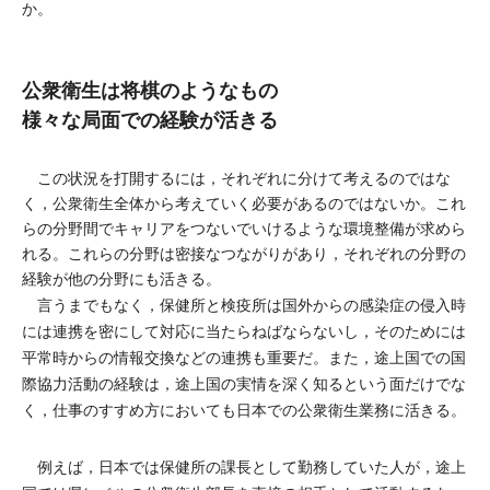
か。
公衆衛生は将棋のようなもの
様々な局面での経験が活きる
この状況を打開するには，それぞれに分けて考えるのではな
く，公衆衛生全体から考えていく必要があるのではないか。これ
らの分野間でキャリアをつないでいけるような環境整備が求めら
れる。これらの分野は密接なつながりがあり，それぞれの分野の
経験が他の分野にも活きる。
言うまでもなく，保健所と検疫所は国外からの感染症の侵入時
には連携を密にして対応に当たらねばならないし，そのためには
平常時からの情報交換などの連携も重要だ。また，途上国での国
際協力活動の経験は，途上国の実情を深く知るという面だけでな
く，仕事のすすめ方においても日本での公衆衛生業務に活きる。
例えば，日本では保健所の課長として勤務していた人が，途上