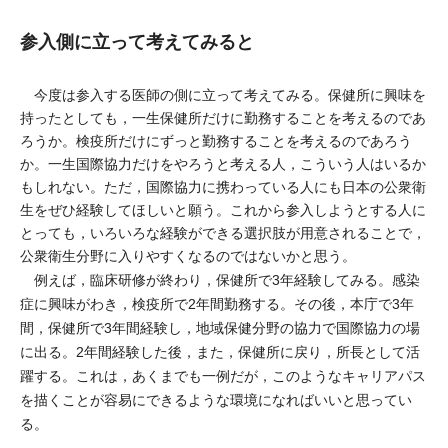
参入側に立って考えてみると
今度は参入する医師の側に立って考えてみる。保健所に興味を
持ったとしても，一生保健所だけに勤務することを考えるのであ
ろうか。検疫所だけにずっと勤務することを考えるのであろう
か。一生国際協力だけをやろうと考える人，こういう人はいるか
もしれない。ただ，国際協力に携わっている人にも日本の公衆衛
生をぜひ経験してほしいと願う。これから参入しようとする人に
とっても，いろいろな経験ができる選択肢が用意されることで，
公衆衛生分野に入りやすくなるのではないかと思う。
例えば，臨床研修が終わり，保健所で3年経験してみる。感染
症に興味がわき，検疫所で2年間勤務する。その後，本庁で3年
間，保健所で3年間経験し，地域保健分野の協力で国際協力の場
に出る。2年間経験した後，また，保健所に戻り，所長として活
躍する。これは，あくまでも一例だが，このようなキャリアパス
を描くことが容易にできるような環境になればいいと思ってい
る。