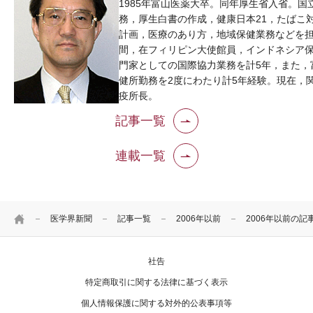
1985年富山医薬大卒。同年厚生省入省。国
務，厚生白書の作成，健康日本21，たばこ
計画，医療のあり方，地域保健業務などを
間，在フィリピン大使館員，インドネシア
門家としての国際協力業務を計5年，また，
健所勤務を2度にわたり計5年経験。現在，
疫所長。
記事一覧
連載一覧
HOME
医学界新聞
記事一覧
2006年以前
2006年以前の記
社告
特定商取引に関する法律に基づく表示
個人情報保護に関する対外的公表事項等