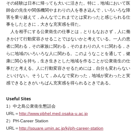
その経験は日本に帰っても大いに活きた。特に，地域において医
師会の先生や関係機関やまわりの人を巻き込んで，いろいろな障
害を乗り越えて，みんなでこれまでとは変わったと感じられる仕
事をしたときに，大きな充実感を得た。
人を相手にする公衆衛生の仕事とは，とりもなおさず，人に働
きかけて行動変容させることではないかと考えている。一人の患
者に関わる，その家族に関わる，そのまわりの人々に関わる，さ
らに地域のいろいろな人に関わる。このようなことを通して，健
康に関心を持ち，生き生きとした地域を作ることが公衆衛生の仕
事だと考える。人に行動変容させるためには，自分も変わらない
といけない。そうして，みんなで変わった，地域が変わったと実
感できるときがいちばん充実感を得られるときである。
Useful Sites
1）中之島公衆衛生懇話会
URL＝
http://www.pbhel.med.osaka-u.ac.jp
2）PH-Career Station
URL＝
http://square.umin.ac.jp/kj/ph-career-station