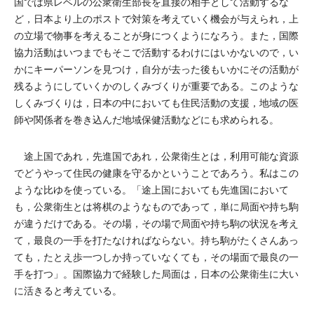
国では県レベルの公衆衛生部長を直接の相手として活動するな
ど，日本より上のポストで対策を考えていく機会が与えられ，上
の立場で物事を考えることが身につくようになろう。また，国際
協力活動はいつまでもそこで活動するわけにはいかないので，い
かにキーパーソンを見つけ，自分が去った後もいかにその活動が
残るようにしていくかのしくみづくりが重要である。このような
しくみづくりは，日本の中においても住民活動の支援，地域の医
師や関係者を巻き込んだ地域保健活動などにも求められる。
途上国であれ，先進国であれ，公衆衛生とは，利用可能な資源
でどうやって住民の健康を守るかということであろう。私はこの
ような比ゆを使っている。「途上国においても先進国において
も，公衆衛生とは将棋のようなものであって，単に局面や持ち駒
が違うだけである。その場，その場で局面や持ち駒の状況を考え
て，最良の一手を打たなければならない。持ち駒がたくさんあっ
ても，たとえ歩一つしか持っていなくても，その場面で最良の一
手を打つ」。国際協力で経験した局面は，日本の公衆衛生に大い
に活きると考えている。