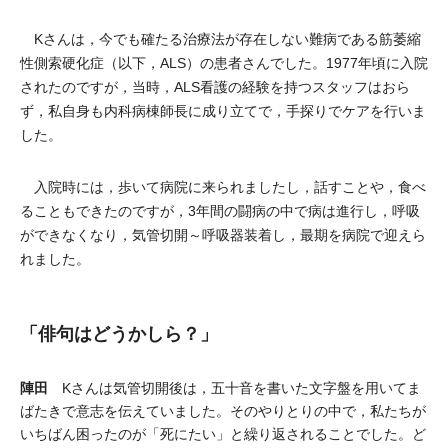
Kさんは，今でも確たる治療法が存在しない難病である筋萎縮
性側索硬化症（以下，ALS）の患者さんでした。1977年頃に入院
されたのですが，当時，ALS看護の経験を持つスタッフはおら
ず，私自身も内科病棟師長に成り立てで，手探りでケアを行いま
した。
入院時には，歩いて病院に来られましたし，話すことや，食べ
ることもできたのですが，3年間の闘病の中で病は進行し，呼吸
ができなくなり，気管切開～呼吸器装着し，最期を病院で迎えら
れました。
「俳句はどうかしら？」
陣田
Kさんは気管切開後は，五十音を書いた文字盤を用いてま
ばたきで意志を伝えていました。そのやりとりの中で，私たちが
いちばん困ったのが「死にたい」と繰り返されることでした。ど