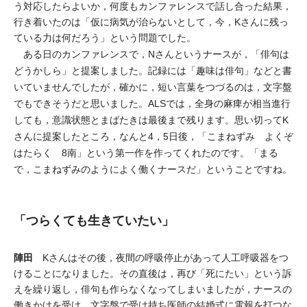
う対応したらよいか，何度もカンファレンスで話し合った結果，
行き着いたのは「仮に病気が治らないとして，今，Kさんに残っ
ている力は何だろう」という問題でした。
ある日のカンファレンスで，Nさんというナースが，「俳句は
どうかしら」と提案しました。記録には「趣味は俳句」などと書
いていませんでしたが，確かに，短い言葉をつづるのは，文字盤
でもできそうだと思いました。ALSでは，全身の麻痺が相当進行
しても，意識状態とまばたきは最後まで残ります。思い切ってK
さんに提案したところ，なんと4，5日後，「こまねずみ よくぞ
はたらく 8南」という第一作を作ってくれたのです。「まる
で，こまねずみのようによく働くナースだ」ということですね。
「つらくても生きていたい」
陣田
Kさんはその後，夜間の呼吸停止があって人工呼吸器をつ
けることになりました。その直後は，再び「死にたい」という訴
えを繰り返し，俳句も作らなくなってしまいましたが，ナースの
働きかけを受け，文字盤で受け持ち医師の結婚式に電報を打つな