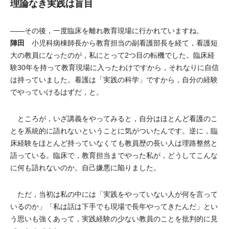
理論なき実践は盲目
――その後，一度臨床を離れ教育現場に行かれていますね。
陣田
小児科病棟師長から教育担当の副看護部長を経て，看護短
大の教員になったのが，私にとって2つ目の転機でした。臨床経
験30年を持って教育現場に入ったわけですから，それなりに自信
は持っていました。看護は「実践の科学」ですから，自分の経験
でやっていけるはずだ，と。
ところが，いざ講義をやってみると，自分はほとんど看護のこ
とを系統的に語れないということに気がついたんです。逆に，臨
床経験をほとんど持っていなくても教員歴の長い人は理路整然と
語っている。臨床で，教育担当までやった私が，どうしてこんな
に何も語れないのか。自己嫌悪に陥りました。
ただ，当初は私の中には「実践をやっていない人が何を言って
いるのか」「私は話は下手でも現場で長年やってきたんだ」とい
う思いも強くあって，実践経験の少ない教員のことを批判的に見