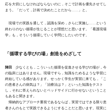
応を大切にしなければならないのに，そこで計画を優先させてし
まう。「だって，計画で決めたことだから……」と。
現場での実践を通して，認識を深め，さらに実施し……という
終わりのない循環が生じることが理想だと思います。「看護現場
学」も，そういう循環していく学問にしたいのです。
「循環する学びの場」創造をめざして
陣田
少なくとも，こういった循環を促進させる学びの場が，今
の臨床にはありません。現場ですら，知識をためるような学習に
終始している感があります。せっかく学生が実習に来ても，「こ
の患者さんの病気は？」「治療法は？」といった知識をテスト
し，それに答えられないとベッドサイドに行かせないということ
もあると聞きます。
帰納的なアプローチ重視であるならば，実習ではできる限り患
者さんのもとで実践できるようにすることだと思います。現実に