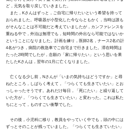
ど，元気を取り戻していきました。
また，Kさんはずっと，ご自宅に帰りたいという希望を持って
おられました。呼吸器が小型化した今ならともかく，当時は誰も
がそんなことは不可能だと考えていましたが，カンファレンスを
重ねる中で，外泊は無理でも，短時間の外出なら可能ではないか
ということになりました。計画を練り，医師2名，ナース2名の計
4名がつき，病院の救急車でご自宅まで行きました。滞在時間は
たった2時間でしたが，念願の「家に帰りたい」という思いを果
たしたKさんは，翌年の1月に亡くなりました。
亡くなる少し前，Nさんが「いまの気持ちはどうですか」と尋
ねたところ，しばらく考えて，「つらくても生きていたい」とお
っしゃったそうです。あれだけ毎日，「死にたい」と繰り返して
いた方が，「つらくても生きていたい」と変わった。これは私た
ちにとって，ものすごい衝撃でした。
その後，小児科に移り，教員をやっていく中でも，頭の中には
ずっとそのことが残っていました。「つらくても生きていたい」