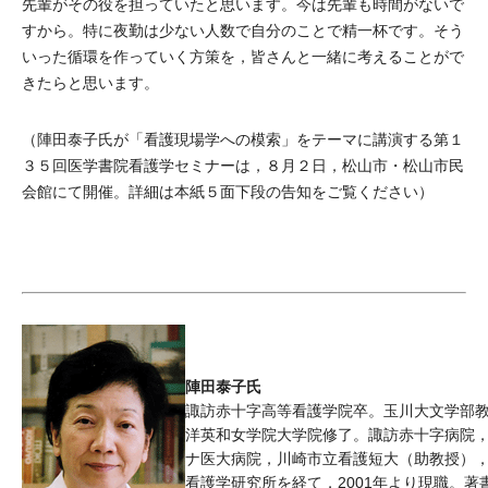
先輩がその役を担っていたと思います。今は先輩も時間がないで
すから。特に夜勤は少ない人数で自分のことで精一杯です。そう
いった循環を作っていく方策を，皆さんと一緒に考えることがで
きたらと思います。
（陣田泰子氏が「看護現場学への模索」をテーマに講演する第１
３５回医学書院看護学セミナーは，８月２日，松山市・松山市民
会館にて開催。詳細は本紙５面下段の告知をご覧ください）
陣田泰子氏
諏訪赤十字高等看護学院卒。玉川大文学部
洋英和女学院大学院修了。諏訪赤十字病院
ナ医大病院，川崎市立看護短大（助教授）
看護学研究所を経て，2001年より現職。著