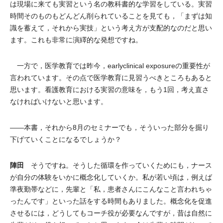
は現場に来ても実習という名の教科書的な学習をしている。実習
時間そのものもどんどん削られていることを見ても，「まずは知
識を蓄えて，それから実技」という考え方が支配的なのだと思い
ます。これも非常に演繹的な発想ですね。
一方で，医学教育では昨今，earlyclinical exposureの重要性が
言われています。その点で医学教育に見習うべきところもあると
思います。看護教育における実習の意味を，もう1回，考え直さ
なければいけないと思います。
――本書，それから8月のセミナーでも，そういった部分を掘り
下げていくことになるでしょうか？
陣田
そうですね。そうした循環を作っていくためにも，ナース
が自分の体験をいかに概念化していくか。私が若い頃は，例えば
準夜勤帯などに，先輩と「私，患者さんにこんなこと言われちゃ
ったんです」といった話をする時間もありました。概念化を促進
させるには，どうしてもコーチ役が必要なんですが，昔は自然に