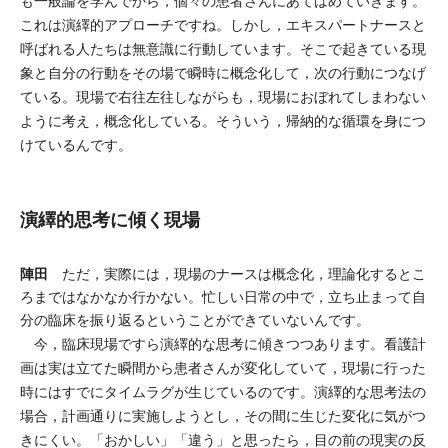
も一般論を学んでから，個々の患者さんにあてはめていきます。
これは演繹的アプローチですね。しかし，エキスパートナースと
呼ばれる人たちは無意識に行動しています。そこで起きている現
象と自分の行動をその場で瞬時に概念化して，次の行動につなげ
ている。現場で右往左往しながらも，現場におぼれてしまわない
ように考え，概念化している。そういう，帰納的な循環を身につ
けているんです。
演繹的思考に傾く現場
陣田
ただ，実際には，現場のナースは概念化，理論化するとこ
ろまではなかなか行かない。忙しい日常の中で，立ち止まって自
分の臨床を振り返るということができていないんです。
今，臨床現場ですら演繹的な思考に傾きつつあります。看護計
画は実は立てた瞬間から患者さんが変化していて，現場に行った
時にはすでにタイムラグが生じているのです。演繹的な思考法の
場合，計画通りに実施しようとし，その間に生じた変化に気がつ
きにくい。「おかしい」「違う」と思ったら，目の前の現実の反