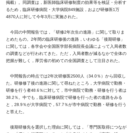
掲載）。同調査は，新医師臨床研修制度の効果等を検証・分析す
るため，臨床研修病院・大学病院849施設，および研修医1万
4870人に対して今年3月に実施された。
今回の中間報告では，「研修2年次生の進路」に関して取りま
とめたもの。2年間の臨床研修後の進路，いわゆる「後期研修」
に関しては，各学会や全国医学部長病院長会議によって入局者数
の調査などが行われてきた。ただ，入局者数が減るなかで全体の
把握が難しく，厚労省の初めての全国調査として注目された。
中間報告の時点では2年次研修医2500人（34.0％）から回収し
た。研修修了後の進路に関して尋ねたところ，大学病院で勤務・
研修を行う者48.6％に対して，市中病院で勤務・研修を行う者は
38.2％。中でも，臨床研修病院で研修を行った者の進路をみる
と，28.9％が大学病院で，57.7％が市中病院で勤務・研修を行う
と答えた。
後期研修先を選択した理由に関しては，「専門医取得につなが