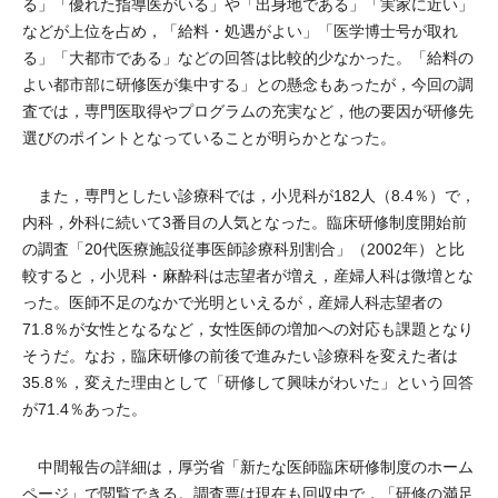
る」「優れた指導医がいる」や「出身地である」「実家に近い」
などが上位を占め，「給料・処遇がよい」「医学博士号が取れ
る」「大都市である」などの回答は比較的少なかった。「給料の
よい都市部に研修医が集中する」との懸念もあったが，今回の調
査では，専門医取得やプログラムの充実など，他の要因が研修先
選びのポイントとなっていることが明らかとなった。
また，専門としたい診療科では，小児科が182人（8.4％）で，
内科，外科に続いて3番目の人気となった。臨床研修制度開始前
の調査「20代医療施設従事医師診療科別割合」（2002年）と比
較すると，小児科・麻酔科は志望者が増え，産婦人科は微増とな
った。医師不足のなかで光明といえるが，産婦人科志望者の
71.8％が女性となるなど，女性医師の増加への対応も課題となり
そうだ。なお，臨床研修の前後で進みたい診療科を変えた者は
35.8％，変えた理由として「研修して興味がわいた」という回答
が71.4％あった。
中間報告の詳細は，厚労省「新たな医師臨床研修制度のホーム
ページ」で閲覧できる。調査票は現在も回収中で，「研修の満足