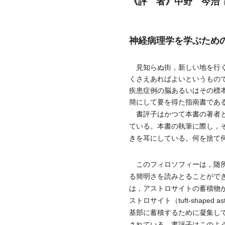
《評 者》中野 今治
神経病理学を学ぶため
見知らぬ街，新しい地を行く
くさえあればよいというもの
疾患症例の脳あるいはその標
簡にして要を得た指南書であ
書評子はかつて本書の著者と
ている。本書の執筆に際し，
きを耳にしている。何を捨て
このフィロソフィーは，随所
る簡明さを読みとることができ
は，アストロサイトの蓄積物
ストロサイト（tuft-shaped
基部に蓄積するために凝集し
されている。書評子はこのよ