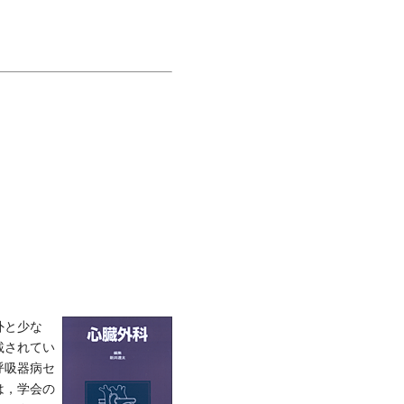
外と少な
載されてい
呼吸器病セ
は，学会の