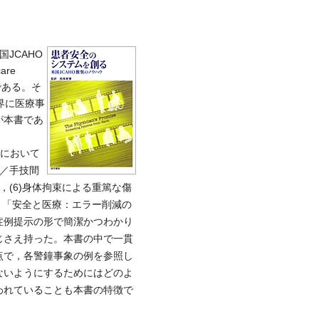
JCAHO
are
である。そ
療界に医療事
が本書であ
全において
い／手技間
，(6)身体拘束による重篤な傷
，「安全と医療：エラー削減の
症例提示の形で簡潔かつわかり
じさえ持った。本書の中で一貫
点で，各警鐘事象の例を参照し
ないようにするためにはどのよ
われていることも本書の特徴で