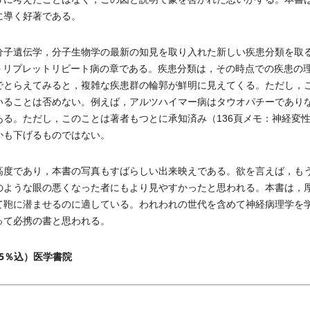
に導く好著である。
子遺伝学，分子生物学の最新の知見を取り入れた新しい疾患分類を取
，トリプレットリピート病の章である。疾患分類は，その時点での疾患の
でとらえてみると，複雑な疾患群の輪郭が鮮明に見えてくる。ただし，
いることは否めない。例えば，アルツハイマー病はタウオパチーであり
ある。ただし，このことは著者もつとに承知済み（136頁メモ：神経変
かも下げるものではない。
度であり，本書の写真もすばらしい出来映えである。欲を言えば，も
のような眼の悪くなった者にもより見やすかったと思われる。本書は，
て鞄に潜ませるのに適している。われわれの世代を含めて神経病理学を
って必携の書と思われる。
（税5％込）医学書院