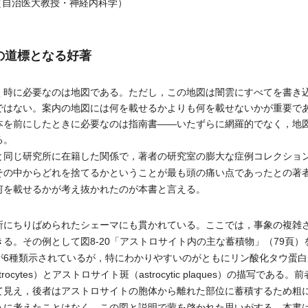
（自治医大教授・神経内科学）
の道標となる好著
時に必要なのは地図である。ただし，この地図は闇雲にすべてを書き
ではない。案内の地図には何を載せるかよりも何を載せないかが重要で
本を前にしたときに必要なのは指南書――いたずらに網羅的でなく，地
る。
同じ研究所に在籍した関係で，著者の研究室の膨大な症例コレクショ
その中からどれを捨てるかということが最も頭の痛い点であったとの著
何を載せるかが考え抜かれたのが本書と言える。
にちりばめられたシェーマにも貫かれている。ここでは，事象の複雑
る。その例として図8-20「アストロサイト内の主な蓄積物」（79頁
が6種類示されているが，特にわかりやすいのがともにリン酸化タウ蛋
 astrocytes）とアストロサイト斑（astrocytic plaques）の描写
て見え，後者はアストロサイトの胞体から離れた部位に蓄積するため粗
うに考えたことはなく，この図と説明で蒙を啓かれた思いがする。本書