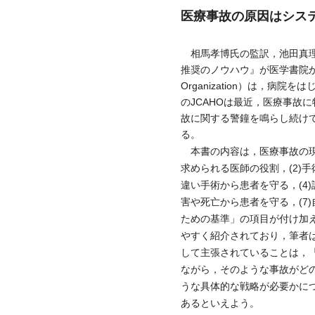
医療事故の原因はシス
相馬孝博氏の監訳，池田真理
推奨のノウハウ』が医学書院から刊行された。
Organization）は，
のJCAHOは最近，医療事故に特
故に関する警鐘を鳴らし続け
る。
本書の内容は，医療事故の現状を
求められる医師の役割，(2)
違い手術から患者を守る，(4
害や死亡から患者を守る，(7
ための基準」の項目が付け加
やすく紹介されており，筆者
して主張されていることは，
ながら，そのような事故がど
うな具体的な戦略が必要かに
あるといえよう。