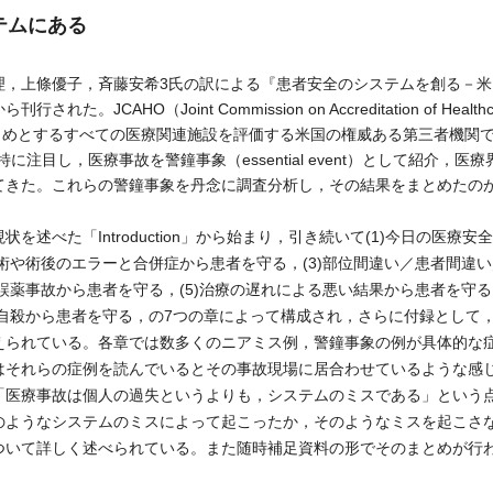
テムにある
，上條優子，斉藤安希3氏の訳による『患者安全のシステムを創る－米国
JCAHO（Joint Commission on Accreditation of Healthc
病院をはじめとするすべての医療関連施設を評価する米国の権威ある第三者機関
に注目し，医療事故を警鐘事象（essential event）として紹介，医
てきた。これらの警鐘事象を丹念に調査分析し，その結果をまとめたの
述べた「Introduction」から始まり，引き続いて(1)今日の医療安
手術や術後のエラーと合併症から患者を守る，(3)部位間違い／患者間違
)誤薬事故から患者を守る，(5)治療の遅れによる悪い結果から患者を守る
)自殺から患者を守る，の7つの章によって構成され，さらに付録として
えられている。各章では数多くのニアミス例，警鐘事象の例が具体的な
はそれらの症例を読んでいるとその事故現場に居合わせているような感
「医療事故は個人の過失というよりも，システムのミスである」という
のようなシステムのミスによって起こったか，そのようなミスを起こさ
ついて詳しく述べられている。また随時補足資料の形でそのまとめが行