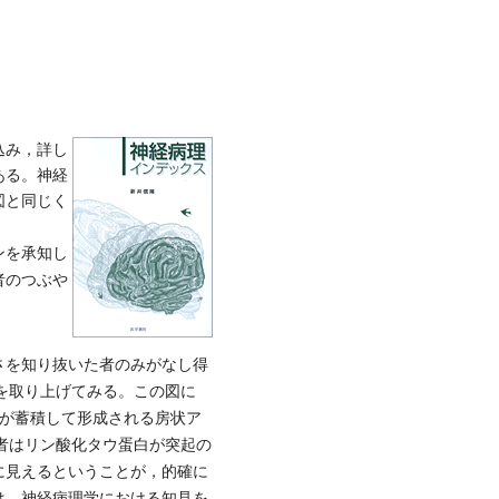
込み，詳し
ある。神経
図と同じく
ンを承知し
者のつぶや
さを知り抜いた者のみがなし得
）を取り上げてみる。この図に
白が蓄積して形成される房状ア
である。前者はリン酸化タウ蛋白が突起の
に見えるということが，的確に
は，神経病理学における知見を