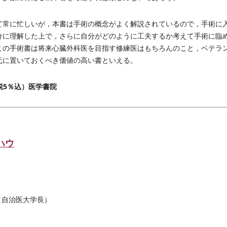
常に忙しいが，本書は手術の概念がよく解説されているので，手術に
分に理解した上で，さらに自分がどのように工夫するか考えて手術に臨
この手術書は将来心臓外科医を目指す修練医はもちろんのこと，ベテラ
元に置いておくべき価値の高い書といえる。
（税5％込）医学書院
ハウ
（自治医大学長）