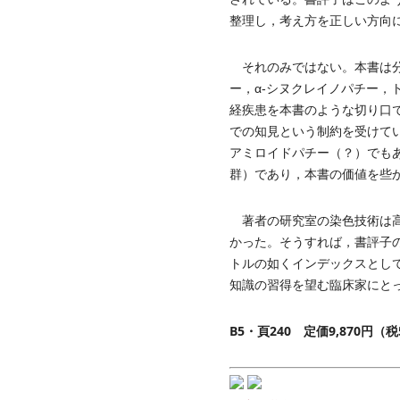
整理し，考え方を正しい方向
それのみではない。本書は分
ー，α-シヌクレイノパチー
経疾患を本書のような切り口
での知見という制約を受けて
アミロイドパチー（？）でも
群）であり，本書の価値を些
著者の研究室の染色技術は高
かった。そうすれば，書評子
トルの如くインデックスとし
知識の習得を望む臨床家にと
B5・頁240 定価9,870円