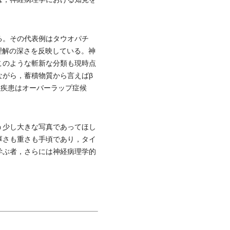
る。その代表例はタウオパチ
理解の深さを反映している。神
このような斬新な分類も現時点
ながら，蓄積物質から言えばβ
性疾患はオーバーラップ症候
う少し大きな写真であってほし
厚さも重さも手頃であり，タイ
学ぶ者，さらには神経病理学的