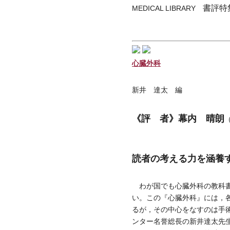
書評特
MEDICAL LIBRARY
心臓外科
新井 達太 編
《評 者》幕内 晴朗
読者の考える力を涵養
わが国でも心臓外科の教科書
い。この『心臓外科』には，
るが，その中心をなすのは手
ンター名誉総長の新井達太先