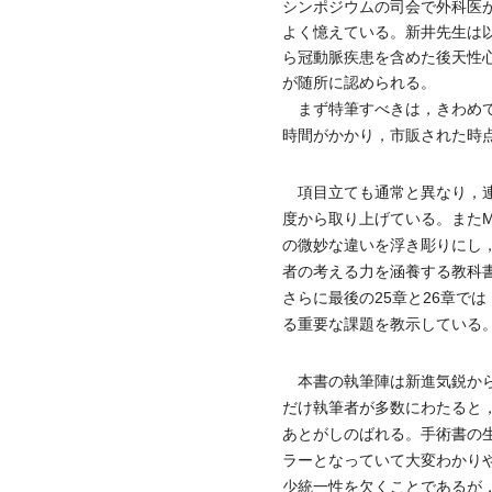
シンポジウムの司会で外科医
よく憶えている。新井先生は
ら冠動脈疾患を含めた後天性
が随所に認められる。
まず特筆すべきは，きわめてu
時間がかかり，市販された時
項目立ても通常と異なり，連
度から取り上げている。またMy
の微妙な違いを浮き彫りにし
者の考える力を涵養する教科書にして
さらに最後の25章と26章で
る重要な課題を教示している
本書の執筆陣は新進気鋭から
だけ執筆者が多数にわたると
あとがしのばれる。手術書の
ラーとなっていて大変わかり
少統一性を欠くことであるが