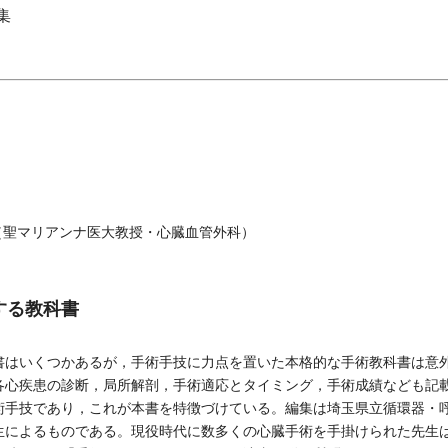
集
（聖マリアンナ医大教授・心臓血管外科）
する教科書
はいくつかあるが，手術手技に力点を置いた本格的な手術教科書は意
各心疾患の診断，局所解剖，手術適応とタイミング，手術成績なども記
術手技であり，これが本書を特徴づけている。編集は埼玉県立循環器・
生によるものである。現役時代に数多くの心臓手術を手掛けられた先生