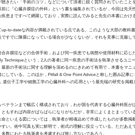
が聴きたい「手術のコツ」などについて演者に鋭く質問されていたこと
以前に『心臓弁膜症の外科』という書を編集されているが，今回は先天
心疾患まですべて網羅しており，実際に読んでみると先生の本書にかけ
p-to-dateな内容が満載されている点である。このような大部の教
点ですでに陳腐になっている場合が少なくないが，それを見事に克服し
合弁膜症などの合併手術，および同一疾患でも病態や使用材料に応じ
 Techniqueという，2人の著者に同一疾患の手術法を執筆させるユ
，最新の手術法に関する理解を深めるのにきわめて有用で，本書をマニ
いる。このほか，Pitfall & One Point Adviceと称した囲み
は，遺伝子工学や細胞工学の心臓外科への応用という最先端の研究を掲
。
ベテランまで幅広く構成されており，わが国を代表する心臓外科医が
，ともすれば内容がばらばらになりがちだが，非常によくまとまってい
生命といえる図については，執筆者が精魂込めて作成したものが多数掲
やすい。術中写真も実に鮮明で，術式の理解に役立っている。ただあえ
，多数にわたる執筆者を考慮すれば致し方ないであろう。