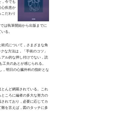
を，今でも
性心疾患か
るこだわり
科書では執筆開始から出版までに
ている。
た術式について，さまざまな角
ニークな方法は，「手術のコツ」
ュアル的な押し付けでない，読
記事にも工夫のあとが感じられる。
載し，明日の心臓外科の指針とな
ほとんど網羅されている。これ
るところに編者の多大な努力の
載されており，必要に応じてカ
て難を言えば，図のタッチに多