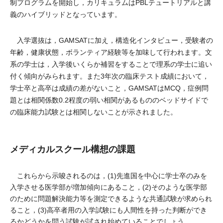
制プログラムを開始し，カリキュラムはPBLテュートリアルと講
義のハイブリッドとなっています。
入学選抜は，GAMSATに加え，構造化インタビュー，受験者の
年齢，健康状態，ボランティア経験等を加味して行われます。文
系の学士は，入学後いくらか補習をすることで理系の学士に追い
付く傾向がみられます。また3年次の臨床テスト成績において，
学士卒と高卒は成績の差がないこと，GAMSATはMCQ，症例問
題とは相関係数0.2程度の弱い相関があるもののベッドサイドで
の臨床能力試験とは相関しないことが示されました。
メディカルスクール構想の課題
これらから示唆されるのは，(1)先進国を中心に学士卒のみを
入学させる医学部が増加傾向にあること，(2)そのような医学部
のために問題解決能力等を測定できるような共通試験が求められ
ること，(3)高卒者用の入学試験にも人間性を持った判断ができ
るかどうかを問う試験が試され始めていることでしょう。