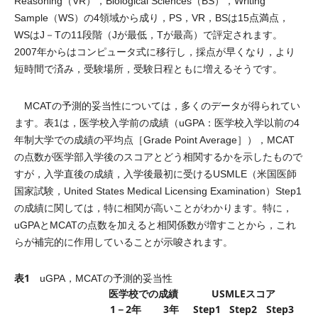
Reasoning（VR），Biological Sciences（BS），Writing
Sample（WS）の4領域から成り，PS，VR，BSは15点満点，
WSはJ－Tの11段階（Jが最低，Tが最高）で評定されます。
2007年からはコンピュータ式に移行し，採点が早くなり，より
短時間で済み，受験場所，受験日程ともに増えるそうです。
MCATの予測的妥当性については，多くのデータが得られてい
ます。表1は，医学校入学前の成績（uGPA：医学校入学以前の4
年制大学での成績の平均点［Grade Point Average］），MCAT
の点数が医学部入学後のスコアとどう相関するかを示したもので
すが，入学直後の成績，入学後最初に受けるUSMLE（米国医師
国家試験，United States Medical Licensing Examination）Step1
の成績に関しては，特に相関が高いことがわかります。特に，
uGPAとMCATの点数を加えると相関係数が増すことから，これ
らが補完的に作用していることが示唆されます。
表1
uGPA，MCATの予測的妥当性
医学校での成績
USMLEスコア
1－2年
3年
Step1
Step2
Step3