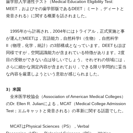
歯学部入学適性テスト（Medical Education Eligibility Test:
MEET，およびその歯学部版であるDEET；ミート，ディートと
発音される）に関する概要を話されました。
1995年から計画され，2004年にはトライアル，正式実施と事
が運んだMEETは，言語能力，自然科学I（生物），自然科学
II（物理，化学，統計）の3部構成となっています。DEETもほぼ
同様ですが，空間認識能力が含まれている特徴があります。2度
目の受験ができない点は珍しいでしょう。それぞれの領域には，
さらに細かな測定内容が含まれており，できる限り学問的に妥当
な内容を厳選しようという意欲が感じられました。
3）米国
全米医学校協会（Association of American Medical Colleges）
のDr. Ellen R. Julianによる，MCAT（Medical College Admission
Test；エムキャットと発音される）の革新に関する話題でした。
MCATはPhysical Sciences（PS），Verbal