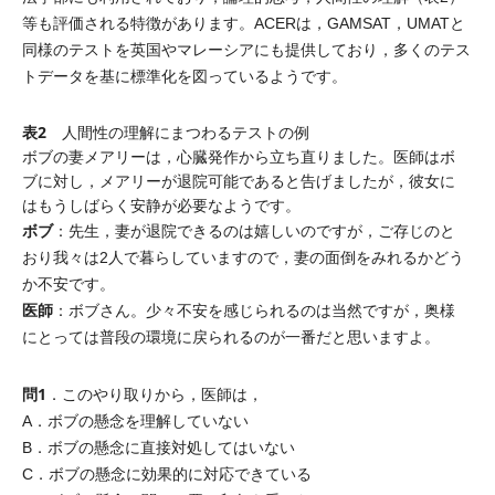
等も評価される特徴があります。ACERは，GAMSAT，UMATと
同様のテストを英国やマレーシアにも提供しており，多くのテス
トデータを基に標準化を図っているようです。
表2
人間性の理解にまつわるテストの例
ボブの妻メアリーは，心臓発作から立ち直りました。医師はボ
ブに対し，メアリーが退院可能であると告げましたが，彼女に
はもうしばらく安静が必要なようです。
ボブ
：先生，妻が退院できるのは嬉しいのですが，ご存じのと
おり我々は2人で暮らしていますので，妻の面倒をみれるかどう
か不安です。
医師
：ボブさん。少々不安を感じられるのは当然ですが，奥様
にとっては普段の環境に戻られるのが一番だと思いますよ。
問1
．このやり取りから，医師は，
A．ボブの懸念を理解していない
B．ボブの懸念に直接対処してはいない
C．ボブの懸念に効果的に対応できている