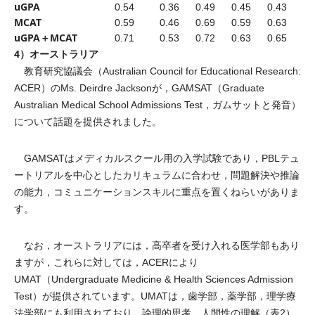
uGPA
0.54
0.36
0.49
0.45
0.43
MCAT
0.59
0.46
0.69
0.59
0.63
uGPA＋MCAT
0.71
0.53
0.72
0.63
0.65
4）オーストラリア
教育研究協議会（Australian Council for Educational Research:
ACER）のMs. Deirdre Jacksonが，GAMSAT（Graduate
Australian Medical School Admissions Test，ガムサットと発音）
について話題を提供されました。
GAMSATはメディカルスクール用の入学試験であり，PBLテュ
ートリアルを中心としたカリキュラムに合わせ，問題解決や推論
の能力，コミュニケーションスキルに重点を置くねらいがありま
す。
なお，オーストラリアには，高卒者を受け入れる医学部もあり
ますが，これらに対しては，ACERにより
UMAT（Undergraduate Medicine & Health Sciences Admission
Test）が提供されています。UMATは，歯学部，薬学部，理学療
法学部にも利用されており，論理的思考，人間性の理解（表2）