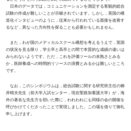
日本のデータでは，コミュニケーションを測定する客観的総合
試験の作成が難しいことが示唆されています。しかし，英国の構
造化インタビューのように，従来から行われている面接を改善す
るなど，異なった方向性を探ることも必要かもしれません。
また，わが国のメディカルスクール構想を考えるうえで，英国
の状況を見る限り，学士卒と高卒との間で本質的な成績の違いは
みられないようです。ただ，これを評価ツールの未熟さとみる
か，医師養成への時間的リソースの浪費とみるかは難しいところ
です。
なお，このシンポジウムは，総合試験に関する研究班主任の柳
井晴夫先生（前大学入試センター，現在聖路加看護大学）が，海
外の著名な先生方を招いた際に，われわれにも同様の会の開催を
呼びかけてくださったことで実現しました。この場を借りて御礼
申し上げます。