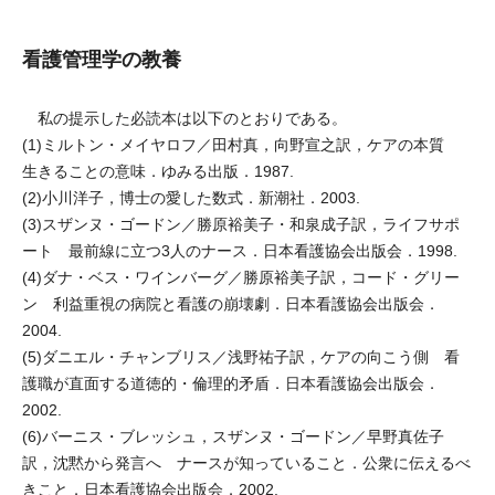
看護管理学の教養
私の提示した必読本は以下のとおりである。
(1)ミルトン・メイヤロフ／田村真，向野宣之訳，ケアの本質
生きることの意味．ゆみる出版．1987.
(2)小川洋子，博士の愛した数式．新潮社．2003.
(3)スザンヌ・ゴードン／勝原裕美子・和泉成子訳，ライフサポ
ート 最前線に立つ3人のナース．日本看護協会出版会．1998.
(4)ダナ・ベス・ワインバーグ／勝原裕美子訳，コード・グリー
ン 利益重視の病院と看護の崩壊劇．日本看護協会出版会．
2004.
(5)ダニエル・チャンブリス／浅野祐子訳，ケアの向こう側 看
護職が直面する道徳的・倫理的矛盾．日本看護協会出版会．
2002.
(6)バーニス・ブレッシュ，スザンヌ・ゴードン／早野真佐子
訳，沈黙から発言へ ナースが知っていること．公衆に伝えるべ
きこと．日本看護協会出版会．2002.