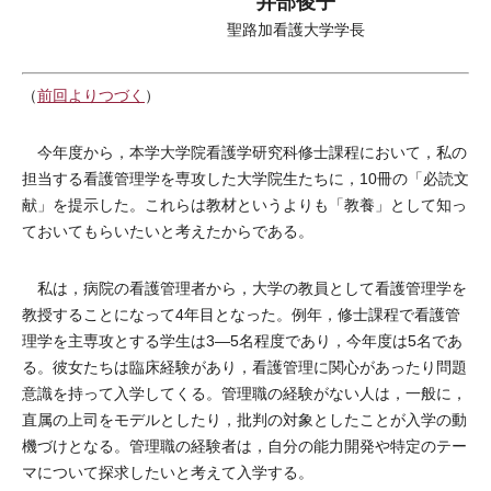
井部俊子
聖路加看護大学学長
（
前回よりつづく
）
今年度から，本学大学院看護学研究科修士課程において，私の
担当する看護管理学を専攻した大学院生たちに，10冊の「必読文
献」を提示した。これらは教材というよりも「教養」として知っ
ておいてもらいたいと考えたからである。
私は，病院の看護管理者から，大学の教員として看護管理学を
教授することになって4年目となった。例年，修士課程で看護管
理学を主専攻とする学生は3―5名程度であり，今年度は5名であ
る。彼女たちは臨床経験があり，看護管理に関心があったり問題
意識を持って入学してくる。管理職の経験がない人は，一般に，
直属の上司をモデルとしたり，批判の対象としたことが入学の動
機づけとなる。管理職の経験者は，自分の能力開発や特定のテー
マについて探求したいと考えて入学する。