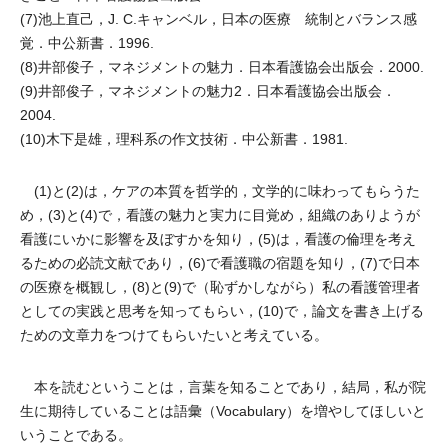
(7)池上直己，J. C.キャンベル，日本の医療 統制とバランス感
覚．中公新書．1996.
(8)井部俊子，マネジメントの魅力．日本看護協会出版会．2000.
(9)井部俊子，マネジメントの魅力2．日本看護協会出版会．
2004.
(10)木下是雄，理科系の作文技術．中公新書．1981.
(1)と(2)は，ケアの本質を哲学的，文学的に味わってもらうた
め，(3)と(4)で，看護の魅力と実力に目覚め，組織のありようが
看護にいかに影響を及ぼすかを知り，(5)は，看護の倫理を考え
るための必読文献であり，(6)で看護職の宿題を知り，(7)で日本
の医療を概観し，(8)と(9)で（恥ずかしながら）私の看護管理者
としての実践と思考を知ってもらい，(10)で，論文を書き上げる
ための文章力をつけてもらいたいと考えている。
本を読むということは，言葉を知ることであり，結局，私が院
生に期待していることは語彙（Vocabulary）を増やしてほしいと
いうことである。