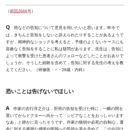
（
前回2666号
）
Q
癌などの告知について意見を伺いたいと思います。昨今で
は，きちんと告知をしないと訴えられたりすることがあるようで
すが，精神的なショックを考えると，予後のよくないケースにも
容赦なく告知をすることに私は疑問があります。先生は，告知に
よって衝撃を受けた患者さんのフォローなどしたことがおありで
しょうか。そうした経験を含めて，告知に対する先生の考えを教
えてください。（研修医・♂・28歳・内科）
恐いことは告げないでほしい
A
作家の吉行淳之介は，肝癌の告知を受けた時に，一瞬の間を
置いてからドクターへ向かって「シビアなことをおっしゃいます
なあ」と静かに言ったそうです。作家の狼狽や必死の自制心，運
命に対する複雑な感情や医師への気持ち等を含めて，この台詞は