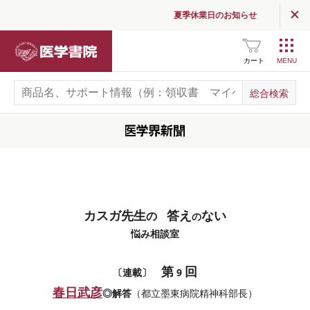
夏季休業日のお知らせ
医学書院
カート
カスガ先生
答え
ない
の
の
悩み相談室
第
回
〔連載〕
9
春日武彦
◎解答
（都立墨東病院精神科部長）