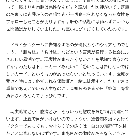
って「癌よりも肉腫は悪性なんだ」と説明した医師がいて，落胆
のあまりに肉腫からの連想で肉が一切食べられなくなった女性を
フォローしたことがありますが，肝心の話題には触れずにいつも
世間話ばかりしていました。お互いにびくびくしていたのです。
ドライかつクールに告知をするのが現代ふうのやり方なのでし
ょう。「勝ち組」「負け組」などという言葉が横行する社会にふ
さわしい風潮です。現実性がまったくないことを承知で言うので
すが，わたしはドナーカードみたいに「恐いことは告げないでほ
しいカード」というものがあったらいいと思っています。医療を
受ける時には，必ずこれを保険証と一緒に提示する。ただでさえ
重荷であえいでいる人生なのに，見知らぬ医者から「絶望」を背
負わされるなんてまっぴらです。
現実逃避とか，臆病とか，そういった態度を蔑むのは間違って
います。正直で何がいけないのでしょうか。癌告知を淡々と行う
ドクターであっても，おそらくその多くは，自分の頭部CTを見
たいとは言わないはずです。まあ何かの徴候があるならともか