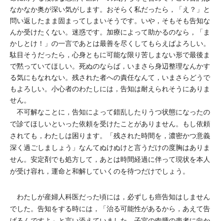
なかなか奥が深い気がします。おそらく私だったら，「え？」と
問い返したまま固まってしまいそうです。いや，そもそも告知な
んか受けたくない。迷惑です。加療によって助かるのなら，「ま
かしとけ！」の一言であとは最善を尽くしてもらえばよろしい。
駄目そうだったら，心身ともに可能な限り苦しまない形で最後ま
で黙っていてほしい。死ぬのならば，いまさら身辺整理なんかす
る気にもなれない。残された者への責任なんて，いまさらどうで
もよろしい。小心者のわたしには，告知は耐えられそうにありま
せん。
不可解なことに，告知によって錯乱したりうつ状態になったの
で診てほしいといった依頼を受けたことがありません。もし依頼
されても，わたしは困ります。「残された時間を，濃密かつ意義
深く過ごしましょう」なんてぬけぬけと言うだけの度胸はありま
せん。安定剤でも処方して，あとは時間経過に伴って現状を本人
が受け容れ，運命と和解していくのを待つだけでしょう。
わたしが産婦人科医だった頃には，必ずしも癌告知はしません
でした。告知をする時には，「治る可能性があるから，あえて告
げるんですよ」と言い添えていました。子宮の肉腫の患者に向か