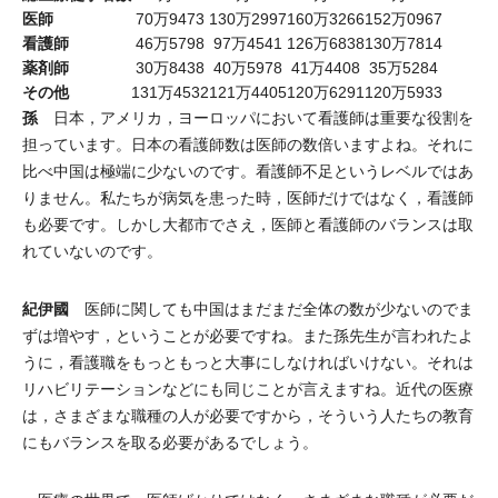
医師
70万9473
130万2997
160万3266
152万0967
看護師
46万5798
97万4541
126万6838
130万7814
薬剤師
30万8438
40万5978
41万4408
35万5284
その他
131万4532
121万4405
120万6291
120万5933
孫
日本，アメリカ，ヨーロッパにおいて看護師は重要な役割を
担っています。日本の看護師数は医師の数倍いますよね。それに
比べ中国は極端に少ないのです。看護師不足というレベルではあ
りません。私たちが病気を患った時，医師だけではなく，看護師
も必要です。しかし大都市でさえ，医師と看護師のバランスは取
れていないのです。
紀伊國
医師に関しても中国はまだまだ全体の数が少ないのでま
ずは増やす，ということが必要ですね。また孫先生が言われたよ
うに，看護職をもっともっと大事にしなければいけない。それは
リハビリテーションなどにも同じことが言えますね。近代の医療
は，さまざまな職種の人が必要ですから，そういう人たちの教育
にもバランスを取る必要があるでしょう。