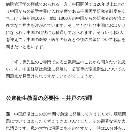
病院管理学の権威でおられる一方，中国関係では20年以上にわた
り中国からの留学生受け入れ制度である笹川医学研究者制度を立
ち上げ，毎年約100人，総計1800人の中国からの研究者の交流に
多大なご尽力を注がれています。そしてたびたび中国にお出かけ
になられ，中国の現状にも精通しておられます。そういうお2人
を迎えて，中国の医療・医学の状況と今後の展望についてお話を
聞きたいと思います。
まず，孫先生のご専門である公衆衛生のことから聞きたいと思
います。中国経済は急速に発展し，公害等の環境衛生についての
問題点が見受けられますが，いかがでしょうか。
公衆衛生教育の必要性 －井戸の功罪
孫
中国経済はこの20年間で急速に発展してきましたが，環境問
題についてはまったく考えてきませんでした。その顕著な例が大
気汚染です。私の大学は瀋陽にあるのですが，一時は10分外を歩