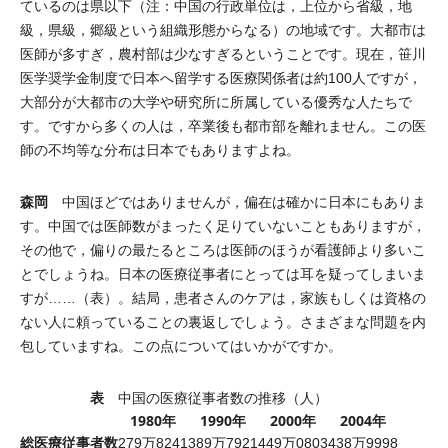
ているのは県以下（注：中国の行政単位は，上位から省級，地
級，県級，郷級という組織形態からなる）の地域です。大都市は
医師が多すぎ，農村部は少なすぎるということです。現在，笹川
医学奨学金制度で日本へ留学する医療関係者は約100人ですが，
大部分が大都市の大学や研究所に所属している優秀な人たちで
す。ですから多くの人は，卒業後も都市部を離れません。この医
師の不均等な分布は日本でもありますよね。
森岡
中国ほどではありませんが，偏在は確かに日本にもありま
す。中国では医師数がまったく足りていないこともありますが，
その他で，偏りの最たるところは医師のほうが看護師より多いこ
とでしょうね。日本の医療従事者にとっては耳を疑ってしまいま
すが……（表）。結局，患者さんのケアは，家族もしくは資格の
ない人に頼っていることの裏返しでしょう。さまざまな問題を内
包していますね。この点についてはいかがですか。
表
中国の医療従事者数の推移（人）
1980年
1990年
2000年
2004年
総医療従事者数
279万8241
389万7921
449万0803
438万9998