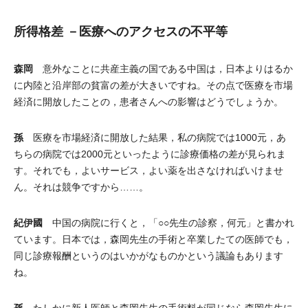
所得格差 －医療へのアクセスの不平等
森岡
意外なことに共産主義の国である中国は，日本よりはるか
に内陸と沿岸部の貧富の差が大きいですね。その点で医療を市場
経済に開放したことの，患者さんへの影響はどうでしょうか。
孫
医療を市場経済に開放した結果，私の病院では1000元，あ
ちらの病院では2000元といったように診療価格の差が見られま
す。それでも，よいサービス，よい薬を出さなければいけませ
ん。それは競争ですから……。
紀伊國
中国の病院に行くと，「○○先生の診察，何元」と書かれ
ています。日本では，森岡先生の手術と卒業したての医師でも，
同じ診療報酬というのはいかがなものかという議論もあります
ね。
孫