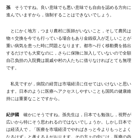
孫
そうですね。良い意味でも悪い意味でも自由を認める方向に
進んでいますから，強制することはできないでしょう。
とにかく地方，つまり農村に医師がいないこと，そして農民は
物々交換を今でも行っている場合もあり金銭収入が乏しいことが
重い病気を患った時に問題となります。都市へ行く移動費を捻出
するだけでも大変なのに，さらに保険に加入していないので全額
自己負担の入院費は親戚や村の人たちに借りなければとても無理
です。
私見ですが，病院の経営は市場経済に任せてはいけないと思い
ます。日本のように医療へアクセスしやすいことも国民の健康維
持には重要なことですから。
紀伊國
確かにそうですね。孫先生は，日本でも勉強し，視野が
広いから特にそう思われるのではないでしょうか。しかし日本で
は経済人で，「医療を市場経済でやればきっと今よりもっとよく
なるはず」と考える人がおります。その方々の中には，医療の内