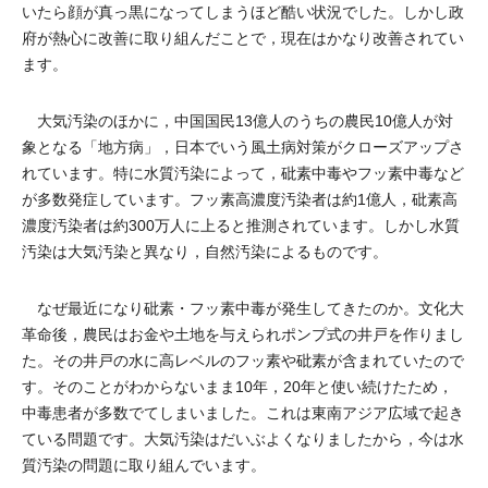
いたら顔が真っ黒になってしまうほど酷い状況でした。しかし政
府が熱心に改善に取り組んだことで，現在はかなり改善されてい
ます。
大気汚染のほかに，中国国民13億人のうちの農民10億人が対
象となる「地方病」，日本でいう風土病対策がクローズアップさ
れています。特に水質汚染によって，砒素中毒やフッ素中毒など
が多数発症しています。フッ素高濃度汚染者は約1億人，砒素高
濃度汚染者は約300万人に上ると推測されています。しかし水質
汚染は大気汚染と異なり，自然汚染によるものです。
なぜ最近になり砒素・フッ素中毒が発生してきたのか。文化大
革命後，農民はお金や土地を与えられポンプ式の井戸を作りまし
た。その井戸の水に高レベルのフッ素や砒素が含まれていたので
す。そのことがわからないまま10年，20年と使い続けたため，
中毒患者が多数でてしまいました。これは東南アジア広域で起き
ている問題です。大気汚染はだいぶよくなりましたから，今は水
質汚染の問題に取り組んでいます。