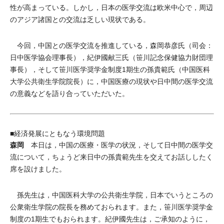
性が高まっている。しかし，日本の医学交流は欧米中心で，周辺
のアジア諸国との交流は乏しい現状である。
今回，中国との医学交流を推進している，森岡恭彦氏（司会：
日中医学協会理事長），紀伊國献三氏（笹川記念保健協力財団理
事長），そして笹川医学奨学金制度1期生の孫貴範氏（中国医科
大学公共衛生学院院長）に，中国医療の現状や日中間の医学交流
の意義などを語り合っていただいた。
■経済発展にともなう環境問題
森岡
本日は，中国の医療・医学の状況，そして日中間の医学交
流について，ちょうど来日中の孫貴範先生を交えてお話ししたく
席を設けました。
孫先生は，中国医科大学の公共衛生学院，日本でいうところの
公衆衛生学院の院長を務めておられます。また，笹川医学奨学金
制度の1期生でもおられます。紀伊國先生は，ご承知のように，