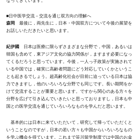
なってきています。
■日中医学交流－交流を通じ双方向の理解へ
森岡
最後に，両先生に，日本・中国双方について今後の展望を
お話しいただきたいと思います。
紀伊國
日本は医療に限らずさまざまな分野で，中国，あるいは
韓国も含めて，東アジア文化の協力関係が，ますます必要になっ
てくるだろうと思っています。今後，一人っ子政策が実施されて
いる中国では，確実に高齢者問題にどう対応していくかというこ
とも起きるでしょう。超高齢化社会が目前に迫っている日本は協
力できますし，他のいろいろな分野でも同じです。長い期間をか
けて交流することが重要と思います。ですから関心のある方々を
分野を広げて引き込んでいきたいと思っておりますし，日本も中
国との医学交流を通じていろいろなものを学んだと思います。
基本的には日本に来ていただいて，研究して帰っていただくと
いうことなのですが，日本の若い方々も中国からいろいろなもの
を学ぶ機会を得ています。これまで笹川留学制度では中国のお金