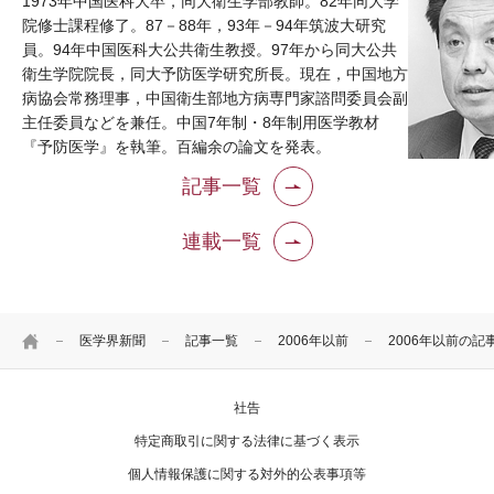
1973年中国医科大卒，同大衛生学部教師。82年同大学
院修士課程修了。87－88年，93年－94年筑波大研究
員。94年中国医科大公共衛生教授。97年から同大公共
衛生学院院長，同大予防医学研究所長。現在，中国地方
病協会常務理事，中国衛生部地方病専門家諮問委員会副
主任委員などを兼任。中国7年制・8年制用医学教材
『予防医学』を執筆。百編余の論文を発表。
記事一覧
連載一覧
HOME
医学界新聞
記事一覧
2006年以前
2006年以前の記
社告
特定商取引に関する法律に基づく表示
個人情報保護に関する対外的公表事項等