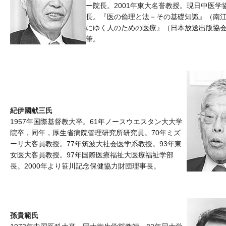
ー院長。2001年東大名誉教授。現日中医学
長。『医の倫理と法－その基礎知識』（南
にゆく人のための医療』（日本放送出版協
筆。
紀伊國献三氏
1957年国際基督教大卒。61年ノースウエスタン大大学
院卒，同年，厚生省病院管理研究所研究員。70年ミズ
ーリ大客員教授。77年筑波大社会医学系教授。93年東
女医大客員教授。97年国際医療福祉大医療福祉学部
長。2000年より笹川記念保健協力財団理事長。
孫貴範氏