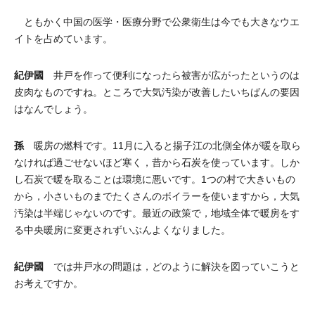
ともかく中国の医学・医療分野で公衆衛生は今でも大きなウエ
イトを占めています。
紀伊國
井戸を作って便利になったら被害が広がったというのは
皮肉なものですね。ところで大気汚染が改善したいちばんの要因
はなんでしょう。
孫
暖房の燃料です。11月に入ると揚子江の北側全体が暖を取ら
なければ過ごせないほど寒く，昔から石炭を使っています。しか
し石炭で暖を取ることは環境に悪いです。1つの村で大きいもの
から，小さいものまでたくさんのボイラーを使いますから，大気
汚染は半端じゃないのです。最近の政策で，地域全体で暖房をす
る中央暖房に変更されずいぶんよくなりました。
紀伊國
では井戸水の問題は，どのように解決を図っていこうと
お考えですか。