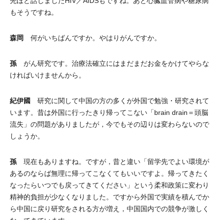
先ほど話しましたHIV／AIDSもですね。あと心臓血管病や糖尿病
もそうですね。
森岡
何がいちばんですか。やはりがんですか。
孫
がん研究です。治療法確立にはまだまだお金をかけてやらな
ければいけませんから。
紀伊國
研究に関して中国の方の多くが外国で勉強・研究されて
います。昔は外国に行ったきり帰ってこない「brain drain＝頭脳
流失」の問題がありましたが，今でもその辺りは変わらないので
しょうか。
孫
現在もありますね。ですが，昔と違い「留学先でよい環境が
あるのならば無理に帰ってこなくてもいいですよ。帰ってきたく
なったらいつでも戻ってきてください」という柔和政策に変わり
精神的負担が少なくなりました。ですから外国で実績を積んでか
ら中国に戻り研究をされる方が増え，中国国内での競争が激しく