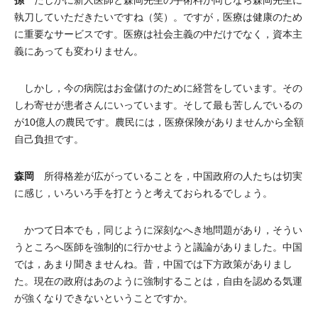
たしかに新人医師と森岡先生の手術料が同じなら森岡先生に
執刀していただきたいですね（笑）。ですが，医療は健康のため
に重要なサービスです。医療は社会主義の中だけでなく，資本主
義にあっても変わりません。
しかし，今の病院はお金儲けのために経営をしています。その
しわ寄せが患者さんにいっています。そして最も苦しんでいるの
が10億人の農民です。農民には，医療保険がありませんから全額
自己負担です。
森岡
所得格差が広がっていることを，中国政府の人たちは切実
に感じ，いろいろ手を打とうと考えておられるでしょう。
かつて日本でも，同じように深刻なへき地問題があり，そうい
うところへ医師を強制的に行かせようと議論がありました。中国
では，あまり聞きませんね。昔，中国では下方政策がありまし
た。現在の政府はあのように強制することは，自由を認める気運
が強くなりできないということですか。