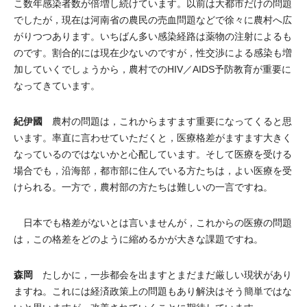
こ数年感染者数が倍増し続けています。以前は大都市だけの問題
でしたが，現在は河南省の農民の売血問題などで徐々に農村へ広
がりつつあります。いちばん多い感染経路は薬物の注射によるも
のです。割合的には現在少ないのですが，性交渉による感染も増
加していくでしょうから，農村でのHIV／AIDS予防教育が重要に
なってきています。
紀伊國
農村の問題は，これからますます重要になってくると思
います。率直に言わせていただくと，医療格差がますます大きく
なっているのではないかと心配しています。そして医療を受ける
場合でも，沿海部，都市部に住んでいる方たちは，よい医療を受
けられる。一方で，農村部の方たちは難しいの一言ですね。
日本でも格差がないとは言いませんが，これからの医療の問題
は，この格差をどのように縮めるかが大きな課題ですね。
森岡
たしかに，一歩都会を出ますとまだまだ厳しい現状があり
ますね。これには経済政策上の問題もあり解決はそう簡単ではな