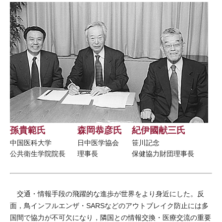
孫貴範氏
森岡恭彦氏
紀伊國献三氏
中国医科大学
日中医学協会
笹川記念
公共衛生学院院長
理事長
保健協力財団理事長
交通・情報手段の飛躍的な進歩が世界をより身近にした。反
面，鳥インフルエンザ・SARSなどのアウトブレイク防止には多
国間で協力が不可欠になり，隣国との情報交換・医療交流の重要