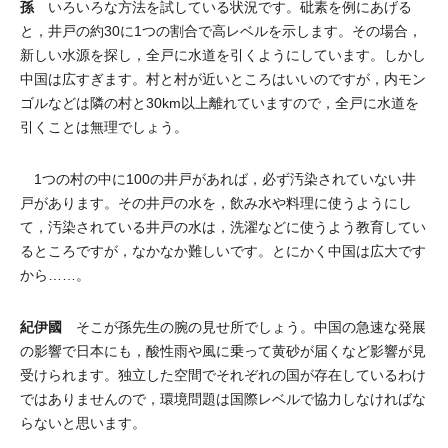
孫
いろいろな方法を試している状況です。砒素を例にあげる
と，井戸の約30に1つの割合で高レベルを示します。その場合，
新しい水源を探し，全戸に水道を引くようにしています。しかし
中国は広すぎます。村と村が近いところはいいのですが，内モン
ゴルなどは隣の村と30km以上離れていますので，全戸に水道を
引くことは無理でしょう。
1つの村の中に100の井戸があれば，必ず汚染されていない井
戸があります。その井戸の水を，飲み水や料理に使うようにし
て，汚染されている井戸の水は，洗濯などに使うよう教育してい
るところですが，なかなか難しいです。とにかく中国は広大です
から……。
紀伊國
そこが孫先生の腕の見せ所でしょう。中国の急速な発展
の影響で日本にも，酸性雨や風に乗って黄砂が届くなど影響が見
受けられます。独立した空間でそれぞれの国が存在しているわけ
ではありませんので，環境問題は国際レベルで協力しなければな
らないと思います。