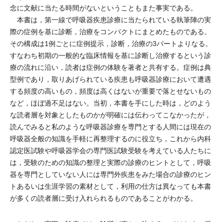
念に文献に当たる時間がないということもまた事実である。
本書は，第一線で呼吸器疾患診療に当たられている執筆陣の実
際の症例を基に診断，治療をコンパクトにまとめたものである。
その構成は1例ごとに症例提示，診断，治療の3パートよりなる。
すなわち初期の一般的な臨床情報を基に診断し治療するという診
療の流れに沿い，読者は症例の体験を著者と共有する。症例は典
型例であり，取りあげられている疾患も呼吸器診療において遭遇
する頻度の高いもの，頻度は高くはないが重要で落とせないもの
など，ほぼ過不足はない。当初，本書を手にした時は，どのよう
な読者層を対象としたものかが明確には伝わってこなかったが，
読んでみると私のような呼吸器診療を専門とする人間には現在の
呼吸器全般の知識を手軽に再整理するのに役立ち，これから内科
認定医試験や呼吸器学会の専門医試験受験を考えている人たちに
は，受験のための知識の整理と実際の診療のヒントとして，呼吸
器を専門としていない人には専門外疾患をみた場合の診療のヒン
トあるいは生涯学習の素材として，利用の仕方は異なっても本書
が多くの読者層に受け入れられるものであることがわかる。