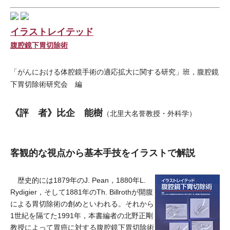
イラストレイテッド
腹腔鏡下胃切除術
「がんにおける体腔鏡手術の適応拡大に関する研究」班，腹腔鏡
下胃切除術研究会 編
《評 者》比企 能樹
（北里大名誉教授・外科学）
客観的な視点から基本手技をイラストで解説
歴史的には1879年のJ. Pean，1880年L.
Rydigier，そして1881年のTh. Billrothが開腹
による胃切除術の創めといわれる。それから
1世紀を隔てた1991年，本書編者の北野正剛
教授によって胃癌に対する腹腔鏡下胃切除術