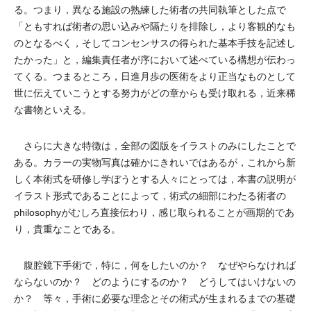
る。つまり，異なる施設の熟練した術者の共同執筆とした点で
「ともすれば術者の思い込みや隔たりを排除し，より客観的なも
のとなるべく，そしてコンセンサスの得られた基本手技を記述し
たかった」と，編集責任者が序において述べている構想が伝わっ
てくる。つまるところ，日進月歩の医術をより正当なものとして
世に伝えていこうとする努力がどの章からも受け取れる，近来稀
な書物といえる。
さらに大きな特徴は，全部の図版をイラストのみにしたことで
ある。カラーの実物写真は確かにきれいではあるが，これから新
しく本術式を研修し学ぼうとする人々にとっては，本書の説明が
イラスト形式であることによって，術式の細部にわたる術者の
philosophyがむしろ直接伝わり，感じ取られることが画期的であ
り，貴重なことである。
腹腔鏡下手術で，特に，何をしたいのか？ なぜやらなければ
ならないのか？ どのようにするのか？ どうしてはいけないの
か？ 等々，手術に必要な理念とその術式が生まれるまでの基礎