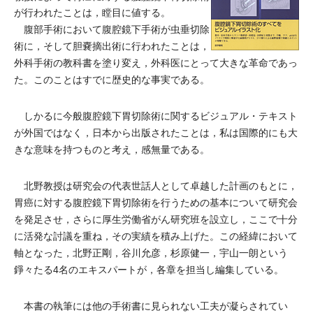
が行われたことは，瞠目に値する。
腹部手術において腹腔鏡下手術が虫垂切除
術に，そして胆嚢摘出術に行われたことは，
外科手術の教科書を塗り変え，外科医にとって大きな革命であっ
た。このことはすでに歴史的な事実である。
しかるに今般腹腔鏡下胃切除術に関するビジュアル・テキスト
が外国ではなく，日本から出版されたことは，私は国際的にも大
きな意味を持つものと考え，感無量である。
北野教授は研究会の代表世話人として卓越した計画のもとに，
胃癌に対する腹腔鏡下胃切除術を行うための基本について研究会
を発足させ，さらに厚生労働省がん研究班を設立し，ここで十分
に活発な討議を重ね，その実績を積み上げた。この経緯において
軸となった，北野正剛，谷川允彦，杉原健一，宇山一朗という
錚々たる4名のエキスパートが，各章を担当し編集している。
本書の執筆には他の手術書に見られない工夫が凝らされてい