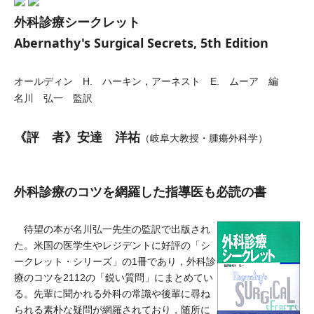
外科診療シークレット
Abernathy's Surgical Secrets, 5th Edition
オールディン H. ハーキン，アーネスト E. ムーア 編
名川 弘一 監訳
《評 者》安達 洋祐
（岐阜大教授・腫瘍外科学）
外科診療のコツを網羅した指導医も必読の書
待望の本が名川弘一先生の監訳で出版され
た。米国の医学生やレジデントに好評の「シ
ークレット・シリーズ」の1冊であり，外科診
療のコツを2112の「鋭い質問」にまとめてい
る。先輩に聞かれる外科の常識や後輩に尋ね
られる素朴な疑問が網羅されており，随所に