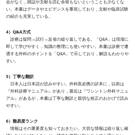
会がなく，雑誌や文献を読む余裕もないということも少なくな
い。本書はデータやエビデンスを重視しており，文献や臨床試験
の紹介も充実している。
4）Q&A方式
診療は疑問→試行→反省の繰り返しである。「Q&A」は現場に
即して学びやすく，知識の整理にも使いやすい。本書は診療で遭
遇する外科のポイントを「Q&A」で示しており，解説もわかりや
すい。
5）丁寧な翻訳
日本人は日本語が読みやすい。外科医必携の訳本に，以前は
『外科診療マニュアル』があり，最近は『ワシントン外科マニュ
アル』があるが，本書は丁寧な翻訳と親切な校正のおかげで読み
やすい。
6）難易度ランク
情報はその重要度も知っておきたい。大切な情報は繰り返し確