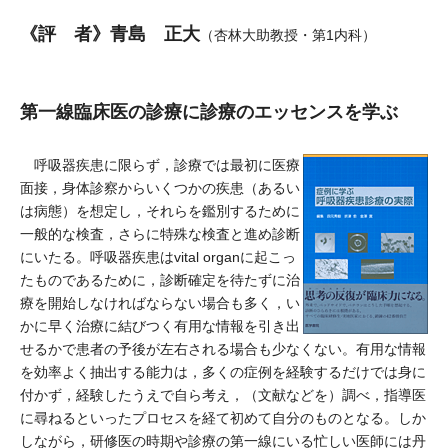
《評 者》青島 正大
（杏林大助教授・第1内科）
第一線臨床医の診療に診療のエッセンスを学ぶ
呼吸器疾患に限らず，診療では最初に医療
面接，身体診察からいくつかの疾患（あるい
は病態）を想定し，それらを鑑別するために
一般的な検査，さらに特殊な検査と進め診断
にいたる。呼吸器疾患はvital organに起こっ
たものであるために，診断確定を待たずに治
療を開始しなければならない場合も多く，い
かに早く治療に結びつく有用な情報を引き出
せるかで患者の予後が左右される場合も少なくない。有用な情報
を効率よく抽出する能力は，多くの症例を経験するだけでは身に
付かず，経験したうえで自ら考え，（文献などを）調べ，指導医
に尋ねるといったプロセスを経て初めて自分のものとなる。しか
しながら，研修医の時期や診療の第一線にいる忙しい医師には丹