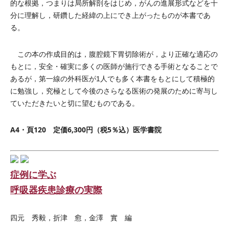
的な根拠，つまりは局所解剖をはじめ，がんの進展形式などを十
分に理解し，研鑽した経緯の上にでき上がったものが本書であ
る。
この本の作成目的は，腹腔鏡下胃切除術が，より正確な適応の
もとに，安全・確実に多くの医師が施行できる手術となることで
あるが，第一線の外科医が1人でも多く本書をもとにして積極的
に勉強し，究極として今後のさらなる医術の発展のために寄与し
ていただきたいと切に望むものである。
A4・頁120 定価6,300円（税5％込）医学書院
症例に学ぶ
呼吸器疾患診療の実際
四元 秀毅，折津 愈，金澤 實 編