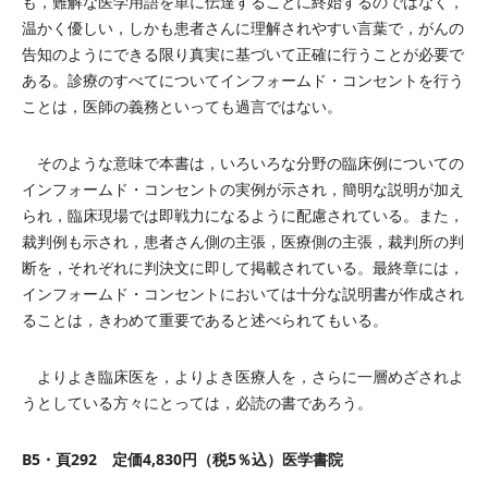
も，難解な医学用語を単に伝達することに終始するのではなく，
温かく優しい，しかも患者さんに理解されやすい言葉で，がんの
告知のようにできる限り真実に基づいて正確に行うことが必要で
ある。診療のすべてについてインフォームド・コンセントを行う
ことは，医師の義務といっても過言ではない。
そのような意味で本書は，いろいろな分野の臨床例についての
インフォームド・コンセントの実例が示され，簡明な説明が加え
られ，臨床現場では即戦力になるように配慮されている。また，
裁判例も示され，患者さん側の主張，医療側の主張，裁判所の判
断を，それぞれに判決文に即して掲載されている。最終章には，
インフォームド・コンセントにおいては十分な説明書が作成され
ることは，きわめて重要であると述べられてもいる。
よりよき臨床医を，よりよき医療人を，さらに一層めざされよ
うとしている方々にとっては，必読の書であろう。
B5・頁292 定価4,830円（税5％込）医学書院