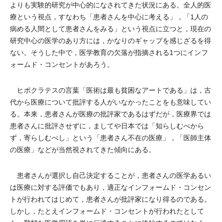
よりも実験的研究が中心的になされてきた状況にある。全人的医
療という視点，すなわち「患者さんを中心に考える」，「1人の
病める人間として患者さんをみる」という視点に立つと，現在の
研究中心の医学のあり方には，かなりのギャップを感じざるを得
ない。そうした中で，医学教育の欠落が指摘される1つにインフ
ォームド・コンセントがあろう。
ヒポクラテスの言葉「医術は最も貧困なアートである」は，古
代から医療について批評する人がいなかったことをも意味してい
る。本来，患者さんが医療の批評家であるはずだが，医療界では
患者さんに批評させずに，ましてや日本では「知らしむべから
ず，寄らしむべし」という「患者さん不在の医療」，「医師主体
の医療」などが当然視されてきた傾向にある。
患者さんが選択し自己決定することが，患者さんの医学あるい
は医療に対する評価でもあり，適正なインフォームド・コンセン
トが行われてはじめて，患者さんが批評家になり得るのである。
しかし，たとえインフォームド・コンセントが行われたとして