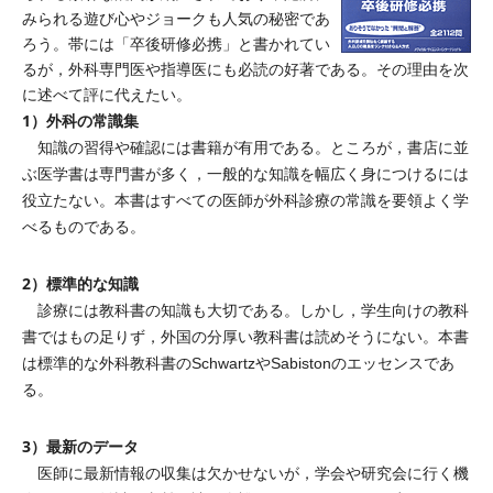
みられる遊び心やジョークも人気の秘密であ
ろう。帯には「卒後研修必携」と書かれてい
るが，外科専門医や指導医にも必読の好著である。その理由を次
に述べて評に代えたい。
1）外科の常識集
知識の習得や確認には書籍が有用である。ところが，書店に並
ぶ医学書は専門書が多く，一般的な知識を幅広く身につけるには
役立たない。本書はすべての医師が外科診療の常識を要領よく学
べるものである。
2）標準的な知識
診療には教科書の知識も大切である。しかし，学生向けの教科
書ではもの足りず，外国の分厚い教科書は読めそうにない。本書
は標準的な外科教科書のSchwartzやSabistonのエッセンスであ
る。
3）最新のデータ
医師に最新情報の収集は欠かせないが，学会や研究会に行く機