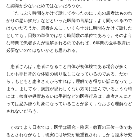
な認識が少ないためではないだろうか。
「たっぷり時間をかけて話してやったのに，あの患者はものわ
かりの悪い奴だ」などといった医師の言葉は，よく聞かれるので
はないだろうか。患者さんに，いくら十分に時間をかけて話した
としても，日数の単位ではなく時間数の単位であろう。そのよう
な時間で患者さんが理解されるのであれば，6年間の医学教育は
必要ないのではないかとも思われる。
患者さんは，患者になること自体が初体験である場合が多く，
しかも非日常的な体験の繰り返しになっているのである。だか
ら，もともと患者さんからすれば，理解でき得ない話になってし
まう。ましてや，病態が思わしくない方向に進んでいるような時
には，検査や処置あるいは手術などの医療行為は，患者さんにと
っては忌み嫌う対象になっていることが多く，なおさら理解など
されないだろう。
かねてより日本では，医学は研究・臨床・教育の三位一体であ
るとされながらも，現実には研究が最重視され，しかも臨床研究