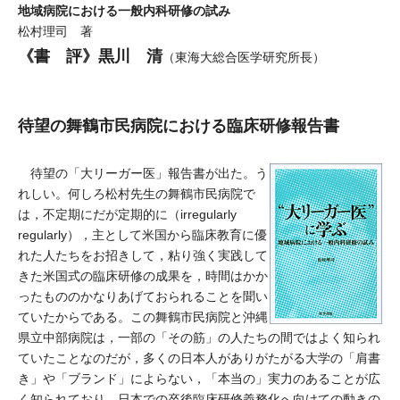
地域病院における一般内科研修の試み
松村理司 著
《書 評》黒川 清
（東海大総合医学研究所長）
待望の舞鶴市民病院における臨床研修報告書
待望の「大リーガー医」報告書が出た。う
れしい。何しろ松村先生の舞鶴市民病院で
は，不定期にだが定期的に（irregularly
regularly），主として米国から臨床教育に優
れた人たちをお招きして，粘り強く実践して
きた米国式の臨床研修の成果を，時間はかか
ったもののかなりあげておられることを聞い
ていたからである。この舞鶴市民病院と沖縄
県立中部病院は，一部の「その筋」の人たちの間ではよく知られ
ていたことなのだが，多くの日本人がありがたがる大学の「肩書
き」や「ブランド」によらない，「本当の」実力のあることが広
く知られており，日本での卒後臨床研修義務化へ向けての動きの