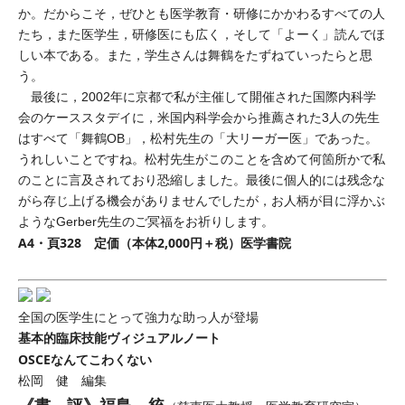
か。だからこそ，ぜひとも医学教育・研修にかかわるすべての人
たち，また医学生，研修医にも広く，そして「よーく」読んでほ
しい本である。また，学生さんは舞鶴をたずねていったらと思
う。
最後に，2002年に京都で私が主催して開催された国際内科学
会のケーススタデイに，米国内科学会から推薦された3人の先生
はすべて「舞鶴OB」，松村先生の「大リーガー医」であった。
うれしいことですね。松村先生がこのことを含めて何箇所かで私
のことに言及されており恐縮しました。最後に個人的には残念な
がら存じ上げる機会がありませんでしたが，お人柄が目に浮かぶ
ようなGerber先生のご冥福をお祈りします。
A4・頁328 定価（本体2,000円＋税）医学書院
全国の医学生にとって強力な助っ人が登場
基本的臨床技能ヴィジュアルノート
OSCEなんてこわくない
松岡 健 編集