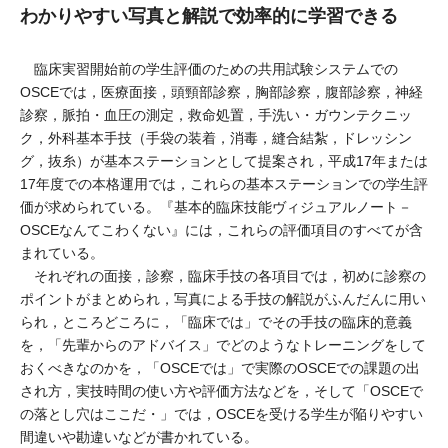
わかりやすい写真と解説で効率的に学習できる
臨床実習開始前の学生評価のための共用試験システムでの
OSCEでは，医療面接，頭頸部診察，胸部診察，腹部診察，神経
診察，脈拍・血圧の測定，救命処置，手洗い・ガウンテクニッ
ク，外科基本手技（手袋の装着，消毒，縫合結紮，ドレッシン
グ，抜糸）が基本ステーションとして提案され，平成17年または
17年度での本格運用では，これらの基本ステーションでの学生評
価が求められている。『基本的臨床技能ヴィジュアルノート－
OSCEなんてこわくない』には，これらの評価項目のすべてが含
まれている。
それぞれの面接，診察，臨床手技の各項目では，初めに診察の
ポイントがまとめられ，写真による手技の解説がふんだんに用い
られ，ところどころに，「臨床では」でその手技の臨床的意義
を，「先輩からのアドバイス」でどのようなトレーニングをして
おくべきなのかを，「OSCEでは」で実際のOSCEでの課題の出
され方，実技時間の使い方や評価方法などを，そして「OSCEで
の落とし穴はここだ・」では，OSCEを受ける学生が陥りやすい
間違いや勘違いなどが書かれている。