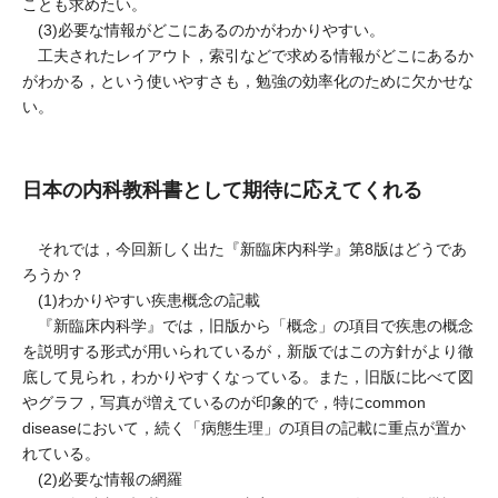
ことも求めたい。
(3)必要な情報がどこにあるのかがわかりやすい。
工夫されたレイアウト，索引などで求める情報がどこにあるか
がわかる，という使いやすさも，勉強の効率化のために欠かせな
い。
日本の内科教科書として期待に応えてくれる
それでは，今回新しく出た『新臨床内科学』第8版はどうであ
ろうか？
(1)わかりやすい疾患概念の記載
『新臨床内科学』では，旧版から「概念」の項目で疾患の概念
を説明する形式が用いられているが，新版ではこの方針がより徹
底して見られ，わかりやすくなっている。また，旧版に比べて図
やグラフ，写真が増えているのが印象的で，特にcommon
diseaseにおいて，続く「病態生理」の項目の記載に重点が置か
れている。
(2)必要な情報の網羅