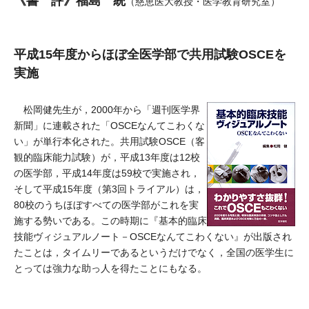
《書 評》福島 統
（慈恵医大教授・医学教育研究室）
平成15年度からほぼ全医学部で共用試験OSCEを
実施
松岡健先生が，2000年から「週刊医学界
新聞」に連載された「OSCEなんてこわくな
い」が単行本化された。共用試験OSCE（客
観的臨床能力試験）が，平成13年度は12校
の医学部，平成14年度は59校で実施され，
そして平成15年度（第3回トライアル）は，
80校のうちほぼすべての医学部がこれを実
施する勢いである。この時期に『基本的臨床
技能ヴィジュアルノート－OSCEなんてこわくない』が出版され
たことは，タイムリーであるというだけでなく，全国の医学生に
とっては強力な助っ人を得たことにもなる。