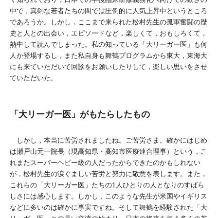
中で，真剣な若者たちの間では圧倒的に人気上昇中というところ
であろうか。しかし，ここまで来られた松村先生の孤軍奮闘の歴
史と人との出会い，エピソードなど，楽しくて，おもしろくて，
熱中して読んでしまった。私の知っている「大リーガー医」も何
人か登場するし，また私自身も舞鶴プログラムから東大，東海大
にも来ていただいて回診をお願いしたりして，楽しい思いをさせ
ていただいた。
「大リーガー医」がもたらしたもの
しかし，本当に苦労されましたね。ご苦労さま。確かにはじめ
は瀬戸山元一院長（現高知県・高知市医療連合理事）という，こ
れまたスーパーヘビー級の人だったからできたのかもしれない
が，松村先生の涙ぐましい苦労と努力に敬意を表します。また，
これらの「大リーガー医」たちの1人ひとりの人となりのすばら
しさには感心します。しかし，このような先生が米国やイギリス
などに多いのは確かに事実ですね。そして舞鶴を経験された「大