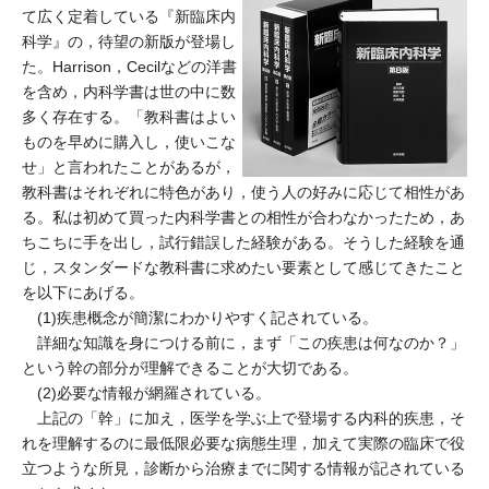
て広く定着している『新臨床内
科学』の，待望の新版が登場し
た。Harrison，Cecilなどの洋書
を含め，内科学書は世の中に数
多く存在する。「教科書はよい
ものを早めに購入し，使いこな
せ」と言われたことがあるが，
教科書はそれぞれに特色があり，使う人の好みに応じて相性があ
る。私は初めて買った内科学書との相性が合わなかったため，あ
ちこちに手を出し，試行錯誤した経験がある。そうした経験を通
じ，スタンダードな教科書に求めたい要素として感じてきたこと
を以下にあげる。
(1)疾患概念が簡潔にわかりやすく記されている。
詳細な知識を身につける前に，まず「この疾患は何なのか？」
という幹の部分が理解できることが大切である。
(2)必要な情報が網羅されている。
上記の「幹」に加え，医学を学ぶ上で登場する内科的疾患，そ
れを理解するのに最低限必要な病態生理，加えて実際の臨床で役
立つような所見，診断から治療までに関する情報が記されている