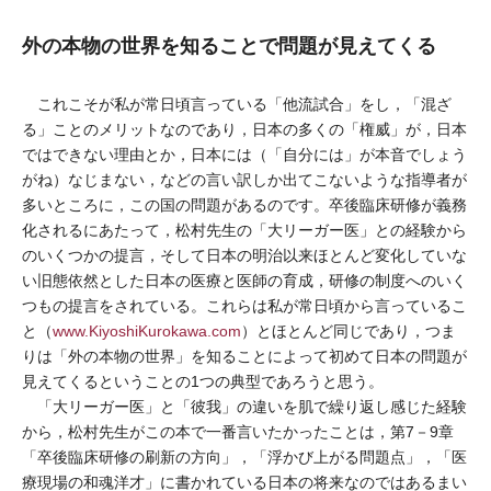
外の本物の世界を知ることで問題が見えてくる
これこそが私が常日頃言っている「他流試合」をし，「混ざ
る」ことのメリットなのであり，日本の多くの「権威」が，日本
ではできない理由とか，日本には（「自分には」が本音でしょう
がね）なじまない，などの言い訳しか出てこないような指導者が
多いところに，この国の問題があるのです。卒後臨床研修が義務
化されるにあたって，松村先生の「大リーガー医」との経験から
のいくつかの提言，そして日本の明治以来ほとんど変化していな
い旧態依然とした日本の医療と医師の育成，研修の制度へのいく
つもの提言をされている。これらは私が常日頃から言っているこ
と（
www.KiyoshiKurokawa.com
）とほとんど同じであり，つま
りは「外の本物の世界」を知ることによって初めて日本の問題が
見えてくるということの1つの典型であろうと思う。
「大リーガー医」と「彼我」の違いを肌で繰り返し感じた経験
から，松村先生がこの本で一番言いたかったことは，第7－9章
「卒後臨床研修の刷新の方向」，「浮かび上がる問題点」，「医
療現場の和魂洋才」に書かれている日本の将来なのではあるまい