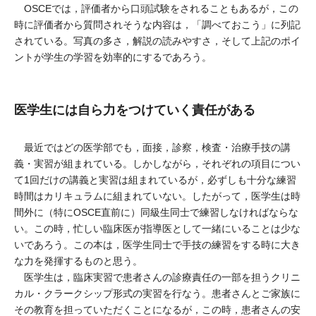
OSCEでは，評価者から口頭試験をされることもあるが，この
時に評価者から質問されそうな内容は，「調べておこう」に列記
されている。写真の多さ，解説の読みやすさ，そして上記のポイ
ントが学生の学習を効率的にするであろう。
医学生には自ら力をつけていく責任がある
最近ではどの医学部でも，面接，診察，検査・治療手技の講
義・実習が組まれている。しかしながら，それぞれの項目につい
て1回だけの講義と実習は組まれているが，必ずしも十分な練習
時間はカリキュラムに組まれていない。したがって，医学生は時
間外に（特にOSCE直前に）同級生同士で練習しなければならな
い。この時，忙しい臨床医が指導医として一緒にいることは少な
いであろう。この本は，医学生同士で手技の練習をする時に大き
な力を発揮するものと思う。
医学生は，臨床実習で患者さんの診療責任の一部を担うクリニ
カル・クラークシップ形式の実習を行なう。患者さんとご家族に
その教育を担っていただくことになるが，この時，患者さんの安