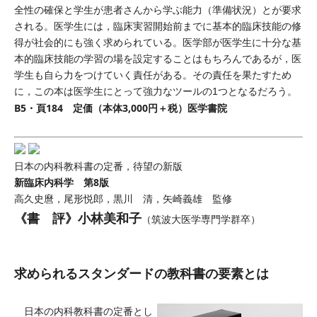
全性の確保と学生が患者さんから学ぶ能力（準備状況）とが要求
される。医学生には，臨床実習開始前までに基本的臨床技能の修
得が社会的にも強く求められている。医学部が医学生に十分な基
本的臨床技能の学習の場を設定することはもちろんであるが，医
学生も自ら力をつけていく責任がある。その責任を果たすため
に，この本は医学生にとって強力なツールの1つとなるだろう。
B5・頁184 定価（本体3,000円＋税）医学書院
日本の内科教科書の定番，待望の新版
新臨床内科学
第8版
高久史麿，尾形悦郎，黒川 清，矢崎義雄 監修
《書 評》小林美和子
（筑波大医学専門学群卒）
求められるスタンダードの教科書の要素とは
日本の内科教科書の定番とし