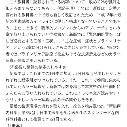
この教科書に記載されている内容について，改めて私が批評を
加えるまでもないであろう。付記事項としては，新版は，定番と
言われる教科書の中で最も新しく改訂されたため，平成13年の最
新の国家試験ガイドラインに即した構成となっていることであろ
う。また，旧版で「臨床的プロブレムからのアプローチ」という
章で取り上げられていた症候篇が，新版では「緊急的処置をしば
しば必要とする症候・症状」，「主な症候・症状とプライマリケ
ア」という2章に分けられ，さらに内容が充実している。特に後
者ではプライマリケア診療で役立ちそうな皮膚所見などのカラー
写真が豊富に用いられている。
(3)必要な情報の検索のしやすさ
新版では，これまでの1冊本に加え，3分冊版も登場したが，そ
れぞれに総索引がつけられている。また，これまで巻頭に集めら
れていたカラー写真が，新版では数を増して本文中の該当個所に
ふんだんに取り入れられている。これによって本文が読みやすく
なり，美しいカラー写真は読み手の関心もそそる。
最近の臨床現場の流れを取り入れ，改良を積み重ねた『新臨床
内科学』第8版は，日本で医学を学ぶ医学生のスタンダードな内
科教科書として推薦できる1冊である。
〔1冊本〕