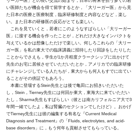
リーガー医」との長い交流の始まり，日本の将来を担う多くの若
い医師たちが機会を得て留学するとか，「大リーガー医」から見
た日本の医療と医療制度，臨床研修制度と内容などなど，楽し
い。また日本の研修医の反応がとても楽しい。
これを見ていくと，若者にこのようなすばらしい「大リーガー
医」に接する機会を作ったことが，どれだけ大きなインパクトを
与えているかは想像しただけで楽しい。何しろこれらの「大リー
ガー医」を私の東大での臨床講義に招待したり回診をしたりした
ことからでさえも，学生が1か月程度クラークシップに出かけて
先生のお宅に居候させていただいたとか，アメリカでの臨床研修
にチャレンジしている人たちが，東大からも何人もすでに出てい
ることがその傍証でもあろう。
本書に登場するStein先生とは後で亀田にお招きいただいた
し，Stein，Tierney先生には何回か東大，東海大に来ていただい
たし，Sharma先生もすばらしい（彼とは南カリフォルニア大で3
年間一緒でしたよ，私は腎臓のセクションでしたけど）。おかげ
でTierney先生には彼の編集する有名な『Current Medical
Diagnosis and Treatment』の「Fluids, electrolytes, and acid-
base disorders」に，もう何年も貢献させてもらっている。