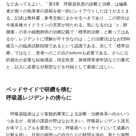
などあってもよい。「第3章 呼吸器疾患の診断と治療」は編集
者が個々の執筆者の原稿を統一的にレイアウトしたほうがまとま
る。記述は教科書，参考文献にまかせるべきであり，この部分は
今後各種ガイドラインの充実が待たれる。気になるのは「c．肺
腫瘍」の非小細胞肺癌の治療記載で「標準的治療」と断ってはあ
るが，レジデントに理解が不十分なのは，この治療法はなおEBM
確立への臨床試験段階であるという認識である。決して「標準治
療」ではなく，患者へのこの点のinformも必要である。さらに公
的届出が必要な結核感染，特定疾患，身体障害者申請などの書式
と，記入に必要な分類型などを付録として最後にほしい。
ベッドサイドで研鑽を積む
呼吸器レジデントの傍らに
呼吸器臨床はより客観的事実による診断・治療体系へ向かいつ
つあるが，前述の課題分野はなお大きい。呼吸器レジデント諸兄
が本マニュアルを愛用しつつ，呼吸器ベッドサイドにいて成書の
記載を疑い，目前の病態への自分なりの疑問を深め，新たな病態