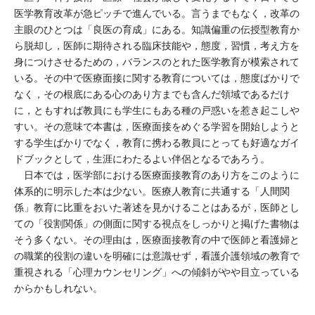
医学教育改革が急ピッチで進んでいる。言うまでもなく，改革の
主眼のひとつは「良医の育成」にある。知識偏重の伝授型教育か
ら脱却し，医師に期待される臨床技能や，態度，習慣，考え方を
身につけさせるための，バランスのとれた医学教育が模索されて
いる。その中で医療面接に関する教育については，態度ばかりで
なく，その根底にある心のあり方までも含んだ領域であるだけ
に，ともすれば教員にも学生にもある種の戸惑いを惹き起こしや
すい。その意味で本書は，医療面接をめぐる学習を開始しようと
する学生ばかりでなく，教育に携わる教員にとっても好適なガイ
ドブックとして，生涯にわたるよい伴侶となるであろう。
日本では，医学部における医療面接教育のあり方をこのように
体系的に明示した本は少ない。医療人教育に共通する「人間関
係」教育に比重をおいた著述を見かけることはあるが，医師とし
ての「役割関係」の側面に関する視点をしっかりと掲げた書物は
そう多くない。その理由は，医療面接教育の中で医師と看護婦と
の職業的役割の違いを明確には意識せず，看護介護領域の教育で
重視される「心理カウンセリング」への傾斜がやや目立っている
からかもしれない。