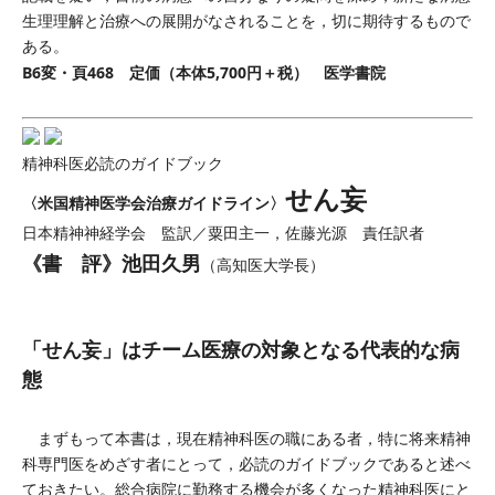
生理理解と治療への展開がなされることを，切に期待するもので
ある。
B6変・頁468 定価（本体5,700円＋税） 医学書院
精神科医必読のガイドブック
せん妄
〈米国精神医学会治療ガイドライン〉
日本精神神経学会 監訳／粟田主一，佐藤光源 責任訳者
《書 評》池田久男
（高知医大学長）
「せん妄」はチーム医療の対象となる代表的な病
態
まずもって本書は，現在精神科医の職にある者，特に将来精神
科専門医をめざす者にとって，必読のガイドブックであると述べ
ておきたい。総合病院に勤務する機会が多くなった精神科医にと