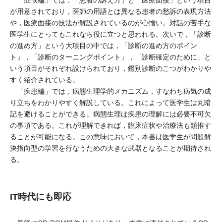
「症候編」では，「患者の訴え方」と「医療面接」という項目
が用意されており，医師の用語とは異なる患者の愁訴の表現方法
や，医療面接の技法が解説されているのが心憎い。対話の苦手な
医学生にとってもこれなら役に立つと思われる。次いで，「診断
の進め方」という大項目の中では，「診断の進め方のポイン
ト」，「診断のターニングポイント」，「診断確定のために」と
いう項目がそれぞれ設けられており，鑑別診断のこつがわかりや
すく紹介されている。
「疾患編」では，病態生理学的メカニズム，すなわち病気の成
り立ちをわかりやすく解説している。これによって医学生は丸暗
記を避けることができる。病態生理は疾患の理解には必要不可欠
の事項である。これが理解できれば，臨床症状や治療法も類推す
ることが可能になる。この意味において，本書は医学生が問題解
決指向型の学習を行なうための大きな武器となることが期待され
る。
IT時代にも即応