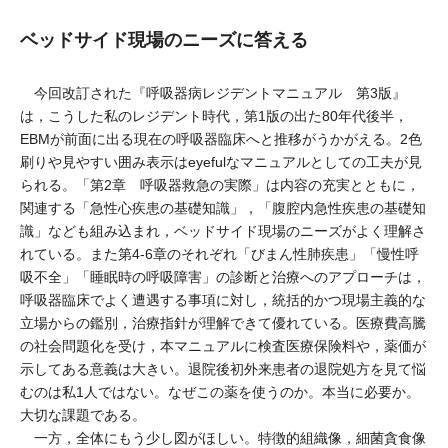
ベッドサイド現場のニーズに答える
今回改訂された『呼吸器病レジデントマニュアル 第3版』
は，こうした私のレジデント時代，第1版の出た80年代後半，
EBMが前面に出る現在の呼吸器臨床へと推移がうかがえる。2色
刷りや見やすい囲み表示はeyefulなマニュアルとしての工夫が見
られる。「第2章 呼吸器救急の実際」は内容の充実とともに，
関連する「急性心疾患の基礎知識」，「腹腔内急性疾患の基礎知
識」なども組み込まれ，ベッドサイド現場のニーズがよく理解さ
れている。また第4-6章のそれぞれ「びまん性肺疾患」「慢性呼
吸不全」「睡眠時の呼吸障害」の診断と治療へのアプローチは，
呼吸器臨床でよく遭遇する事項に対し，統括的かつ現場主義的な
立場からの鑑別，治療指針が理解できて優れている。医療費高騰
の社会問題化を受け，本マニュアルに検査医療保険料や，薬価が
示してある意義は大きい。退院後初外来患者の退院処方を見て悩
むのは私1人ではない。なぜこの薬を使うのか。本当に必要か。
大切な課題である。
一方，全体にもう少し図がほしい。特徴的組織像，細菌貪食像