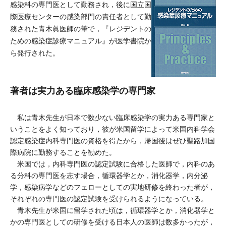
感染科の専門医として勤務され，後に国立国
際医療センターの感染部門の責任者として勤
務された青木眞医師の筆で，『レジデントの
ための感染症診療マニュアル』が医学書院か
ら発行された。
著者は実力ある臨床感染学の専門家
私は青木先生が日本で数少ない臨床感染学の実力ある専門家と
いうことをよく知っており，彼が米国留学によって米国内科学会
認定感染症内科専門医の資格を得たから，帰国後はぜひ聖路加国
際病院に勤務することを勧めた。
米国では，内科専門医の認定試験に合格した医師で，内科のあ
る分科の専門医を志す場合，循環器学とか，消化器学，内分泌
学，感染病学などのフェローとしての実地研修を終わった者が，
それぞれの専門医の認定試験を受けられるようになっている。
青木先生が米国に留学された頃は，循環器学とか，消化器学と
かの専門医としての研修を受ける日本人の医師は数多かったが，