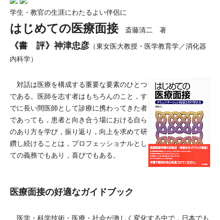
学生・教官の生涯にわたるよい伴侶に
はじめての医療面接
斎藤清二 著
《書 評》神津忠彦
（東女医大教授・医学教育学／消化器
内科学）
対話は医療を構成する重要な要素のひとつ
である。医師を志す者はもちろんのこと，す
でに長い間医師として診療に携わってきた者
であっても，患者と向き合う場における自ら
のあり方を学び，振り返り，向上を求めて研
鑽し続けることは，プロフェッショナルとし
ての義務でもあり，喜びでもある。
医療面接の好適なガイドブック
医学・科学技術・医療・社会が激しく変化する中で，日本でも