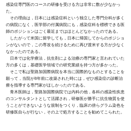
感染症専門医のコースの研修を受ける方は非常に数が少なかっ
た。
その理由は，日本には感染症科という独立した専門分科が多く
の病院になく，医学部の付属病院にも，感染症科を標榜できる医
師のポジションはごく最近まではほとんどなかったのである。
したがって米国に留学しても，日本に帰国してからのポジショ
ンがないので，この専攻を続けるために再び渡米する方が少なく
なかったのである。
日本では化学療法，抗生剤による治療の専門家と言われていた
方の多くは，基礎医学領域での研究業績を持つ方が多かった。
そこで私は聖路加国際病院を本当に国際的なものとすることを
願って，当院が8年前に改築された時には，ぜひ感染症の診断治
療を指導する専門家がほしかったのである。
青木医師は，聖路加国際病院では内科の他，各科の感染性疾患
のコンサルタントとして活躍され，研修医が勝手に抗生物質を使
うことができないような規制をつくり，臨床の傍らグラム染色を
研修医自らが行ない，その上で処方することを勧めてこられた。