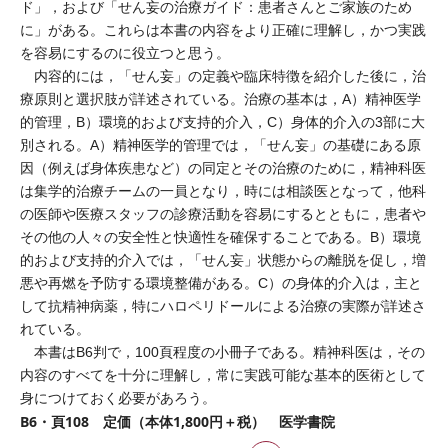
ド」，および「せん妄の治療ガイド：患者さんとご家族のため
に」がある。これらは本書の内容をより正確に理解し，かつ実践
を容易にするのに役立つと思う。
内容的には，「せん妄」の定義や臨床特徴を紹介した後に，治
療原則と選択肢が詳述されている。治療の基本は，A）精神医学
的管理，B）環境的および支持的介入，C）身体的介入の3部に大
別される。A）精神医学的管理では，「せん妄」の基礎にある原
因（例えば身体疾患など）の同定とその治療のために，精神科医
は集学的治療チームの一員となり，時には相談医となって，他科
の医師や医療スタッフの診療活動を容易にするとともに，患者や
その他の人々の安全性と快適性を確保することである。B）環境
的および支持的介入では，「せん妄」状態からの離脱を促し，増
悪や再燃を予防する環境整備がある。C）の身体的介入は，主と
して抗精神病薬，特にハロペリドールによる治療の実際が詳述さ
れている。
本書はB6判で，100頁程度の小冊子である。精神科医は，その
内容のすべてを十分に理解し，常に実践可能な基本的医術として
身につけておく必要があろう。
B6・頁108 定価（本体1,800円＋税） 医学書院