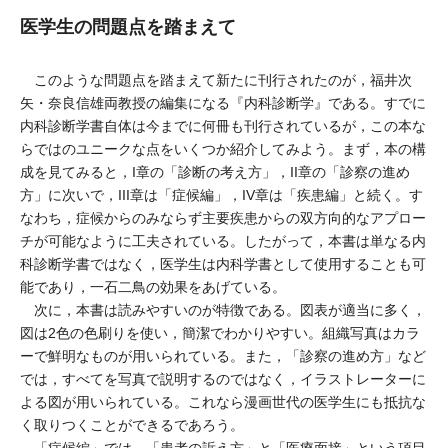
医学生の問題点を踏まえて
このような問題点を踏まえて新たに刊行されたのが，福井次
矢・奈良信雄両教授の編集になる『内科診断学』である。すでに
内科診断学書自体は今までに何冊も刊行されているが，この本な
らではのユニークな点をいくつか紹介してみよう。まず，本の構
成を見てみると，I章の「診断の考え方」，II章の「診察の進め
方」に次いで，III章は「症候編」，IV章は「疾患編」と続く。す
なわち，症候からのみならず主要疾患からの双方向的なアプロー
チが可能なように工夫されている。したがって，本書は単なる内
科診断学書ではなく，医学生は内科学書として使用することも可
能であり，一石二鳥の効果をあげている。
次に，本書は読みやすいのが特徴である。図表が適当に多く，
図は2色の色刷りを使い，簡潔でわかりやすい。組織写真はカラ
ーで鮮明なものが用いられている。また，「診察の進め方」など
では，すべてを写真で説明するのではなく，イラストレーターに
よる図が用いられている。これなら漫画世代の医学生にも抵抗な
く取りつくことができるであろう。