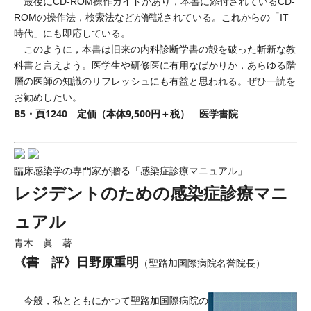
最後にCD-ROM操作ガイドがあり，本書に添付されているCD-
ROMの操作法，検索法などが解説されている。これからの「IT
時代」にも即応している。
このように，本書は旧来の内科診断学書の殻を破った斬新な教
科書と言えよう。医学生や研修医に有用なばかりか，あらゆる階
層の医師の知識のリフレッシュにも有益と思われる。ぜひ一読を
お勧めしたい。
B5・頁1240 定価（本体9,500円＋税） 医学書院
臨床感染学の専門家が贈る「感染症診療マニュアル」
レジデントのための感染症診療マニ
ュアル
青木 眞 著
《書 評》日野原重明
（聖路加国際病院名誉院長）
今般，私とともにかつて聖路加国際病院の