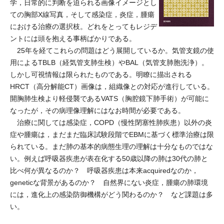
学，日常的に判断を迫られる画像イメージとし
ての胸部X線写真，そして感染症，炎症，腫瘍
における治療の選択枝。どれをとってもレジデ
ントには頭を抱える事柄ばかりである。
25年を経てこれらの問題はどう展開しているか。気管支鏡の使
用によるTBLB（経気管支肺生検）やBAL（気管支肺胞洗浄）。
しかし可視情報は限られたものである。明瞭に描出される
HRCT（高分解能CT）画像は，組織像との対応が進行している。
開胸肺生検より軽侵襲であるVATS（胸腔鏡下肺手術）が可能に
なったが，その病理像理解にはなお時間が必要である。
治療に関しては感染症，COPD（慢性閉塞性肺疾患）以外の炎
症や腫瘍は，まだまだ臨床試験段階でEBMに基づく標準治療は限
られている。まだ肺の基本的病態生理の理解は十分なものではな
い。例えば呼吸器疾患が表在化する50歳以降の肺は30代の肺と
比べ何が異なるのか？ 呼吸器疾患は本来acquiredなのか，
geneticな背景があるのか？ 自然界にない炎症，腫瘍の肺環境
には，進化上の感染防御機構がどう関わるのか？ など課題は多
い。