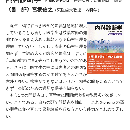
付録CD-ROM
福井次矢，奈良信雄 編集
《書 評》宮坂信之
（東医歯大教授・内科学）
近年，習得すべき医学的知識は急速に増大
していることもあり，医学生は枝葉末節の知
識ばかりを覚え込み，根幹となる病態生理を
理解していない。しかし，疾患の病態生理を
知らずして詰め込んだ臨床的知識は，すぐに
忘却の彼方に消え去ってしまうのがおちであ
る。さらに，医学生の中には患者との適切な
人間関係を保持するのが困難である人たちが
意外と多い。挨拶ができないばかりか，相手の眼を見ることもで
きず，会話のための適切な語法も知らない。
もう1つの問題点は，医学生に問題解決指向型思考が欠落して
いることである。自らの頭で問題点を抽出し，これをpriorityの高
い順番に並べ直して鑑別診断を行なうという能力がきわめて乏し
い。