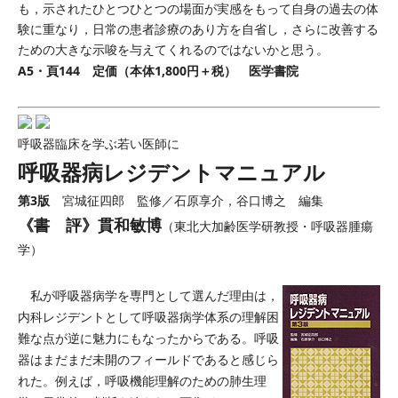
も，示されたひとつひとつの場面が実感をもって自身の過去の体
験に重なり，日常の患者診療のあり方を自省し，さらに改善する
ための大きな示唆を与えてくれるのではないかと思う。
A5・頁144 定価（本体1,800円＋税） 医学書院
呼吸器臨床を学ぶ若い医師に
呼吸器病レジデントマニュアル
第3版
宮城征四郎 監修／石原享介，谷口博之 編集
《書 評》貫和敏博
（東北大加齢医学研教授・呼吸器腫瘍
学）
私が呼吸器病学を専門として選んだ理由は，
内科レジデントとして呼吸器病学体系の理解困
難な点が逆に魅力にもなったからである。呼吸
器はまだまだ未開のフィールドであると感じら
れた。例えば，呼吸機能理解のための肺生理