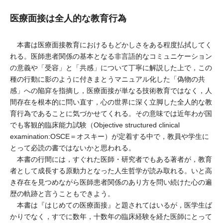
医療面接は全人的な教育行為
本書は医療面接教育におけるもどかしさをある程度払拭してく
れる。医師患者関係の基本となる非言語的なコミュニケーション
の意義や「受容」と「共感」について丁寧に解説した上で，この
種の行動に影のように付きまとうマニュアル化した「偽物の共
感」への陥穽を指摘し，医療面接が単なる技術教育ではなく，人
間存在を根本的に問い直す，心の世界に深く立脚した全人的な教
育行為であることに気づかせてくれる。その意味では近年わが国
でも客観的臨床能力試験（Objective structured clinical
examination:OSCE＝オスキー）が定着する中で，教員や学生に
とって必読の書ではないかと思われる。
本書の行間には，すぐれた医師・研究者でもある著者が，教育
者として成長する原動力となった人生哲学が読み取れる。いと高
き存在を見つめながら医師患者関係のあり方を問い続けた心の遍
歴の軌跡と言うこともできよう。
本書は『はじめての医療面接』と題されてはいるが，医学生ば
かりでなく，すでに数年，十数年の臨床経験を経た医師にとって