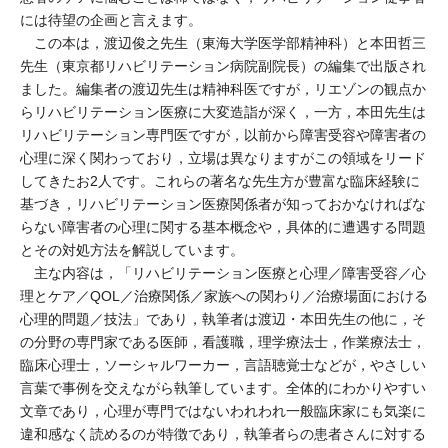
には待望の企画と言えます。
この本は，渡辺俊之先生（東海大学医学部精神科）と本田哲三
先生（東京都リハビリテーション病院副院長）の編集で出版され
ました。編集者の渡辺先生は精神科医ですが，リエゾンの観点か
らリハビリテーション医療に大変造詣が深く，一方，本田先生は
リハビリテーション専門医ですが，以前から障害受容や障害者の
心理に深く関わっており，立場は異なりますがこの領域をリード
してきたお2人です。これらの著名な先生方が豊富な臨床経験に
基づき，リハビリテーション医療関係者が知っておかなければな
らない障害者の心理に関する基本概念や，具体的に遭遇する問題
とその対処方法を解説しています。
主な内容は，「リハビリテーション医療と心理／障害受容／心
理とケア／QOL／治療関係／家族への関わり／治療場面における
心理的問題／技法」であり，執筆者は渡辺・本田先生の他に，そ
の分野の専門家である医師，看護職，理学療法士，作業療法士，
臨床心理士，ソーシャルワーカー，言語聴覚士などが，やさしい
言葉で事例を交えながら執筆しています。全体的にわかりやすい
文章であり，心理が専門ではないわれわれ一般臨床家にも気楽に
違和感なく読めるのが特徴であり，執筆者らの患者さんに対する