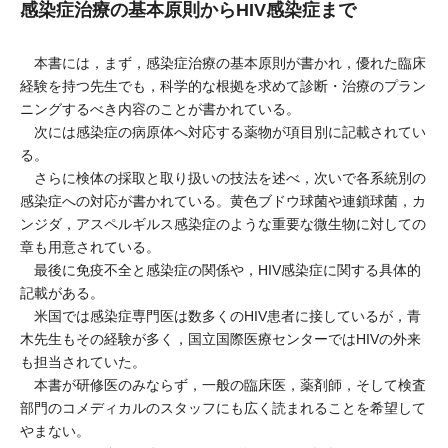
感染症治療の基本原則からHIV感染症まで
本書には，まず，感染症治療の基本原則が書かれ，優れた臨床
経験を持つ先生でも，科学的な根拠を求めて診断・治療のプラン
ニングするべき内容のことが書かれている。
次には感染症の病原体へ対応する薬物が項目別に記載されてい
る。
さらに検体の採取と取り扱いの技法を述べ，次いで各系統別の
感染症への対応が書かれている。黄色ブドウ球菌や連鎖球菌，カ
ンジダ，アスペルギルス感染症のような重要な微生物に対しての
章も用意されている。
最後に免疫不全と感染症の関係や，HIV感染症に関する具体的
記載がある。
米国では感染症専門医は数多くのHIV患者に接しているが，青
木先生もその経験が多く，国立国際医療センターではHIVの外来
も担当されていた。
本書が研修医のみならず，一般の臨床医，薬剤師，そして検査
部門のコメディカルのスタッフにも広く読まれることを希望して
やまない。