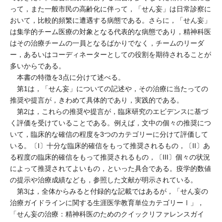
って，また一般市民の高齢化に伴って，「せん妄」は日常診察に
おいて，比較的頻繁に遭遇する病態である。さらに，「せん妄」
は集学的チーム医療の対象となる代表的な病態であり，精神科医
はその治療チームの一員となるばかりでなく，チームのリーダ
ー，あるいはコーディネーターとしての役割を期待されることが
多いからである。
本書の特徴を3点に分けて述べる。
第1は，「せん妄」についての記述や，その治療に当たっての
推奨や提言が，きわめて具体的であり，実践的である。
第2は，これらの推奨や提言が，臨床研究のエビデンスに基づ
く評価を受けていることである。例えば，文中の個々の推奨につ
いて，臨床的な確信の程度を3つのカテゴリーに分けて評価して
いる。〔I〕十分な臨床的確信をもって推奨されるもの，〔II〕あ
る程度の臨床的確信をもって推奨されるもの，〔III〕個々の状況
によって推奨されてよいもの，といった具合である。疫学的数値
の提示や治療成績なども，参照した文献が明示されている。
第3は，全体からみると付録的な記載ではあるが，「せん妄の
治療ガイドラインに関する生涯医学教育単位カテゴリーⅠ」，
「せん妄の治療：精神科医のためのクイックリファレンスガイ