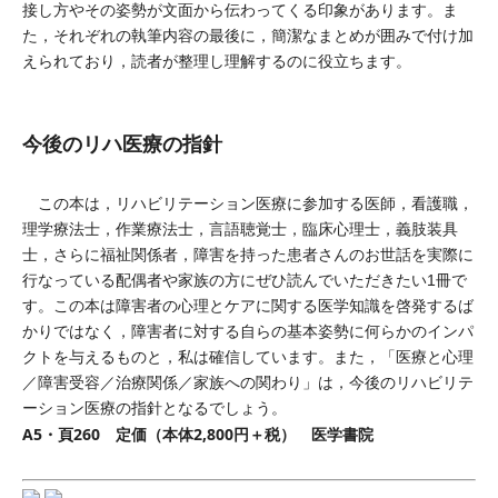
接し方やその姿勢が文面から伝わってくる印象があります。ま
た，それぞれの執筆内容の最後に，簡潔なまとめが囲みで付け加
えられており，読者が整理し理解するのに役立ちます。
今後のリハ医療の指針
この本は，リハビリテーション医療に参加する医師，看護職，
理学療法士，作業療法士，言語聴覚士，臨床心理士，義肢装具
士，さらに福祉関係者，障害を持った患者さんのお世話を実際に
行なっている配偶者や家族の方にぜひ読んでいただきたい1冊で
す。この本は障害者の心理とケアに関する医学知識を啓発するば
かりではなく，障害者に対する自らの基本姿勢に何らかのインパ
クトを与えるものと，私は確信しています。また，「医療と心理
／障害受容／治療関係／家族への関わり」は，今後のリハビリテ
ーション医療の指針となるでしょう。
A5・頁260 定価（本体2,800円＋税） 医学書院