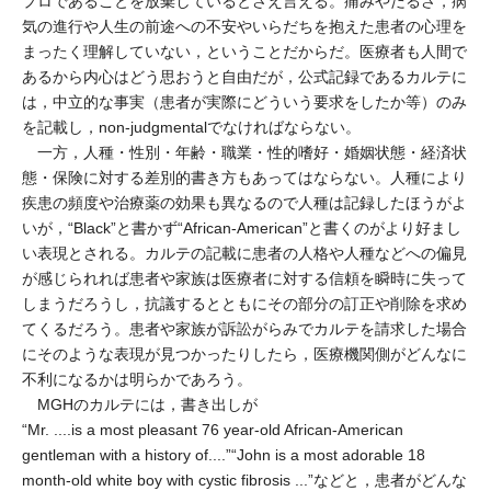
プロであることを放棄しているとさえ言える。痛みやだるさ，病
気の進行や人生の前途への不安やいらだちを抱えた患者の心理を
まったく理解していない，ということだからだ。医療者も人間で
あるから内心はどう思おうと自由だが，公式記録であるカルテに
は，中立的な事実（患者が実際にどういう要求をしたか等）のみ
を記載し，non-judgmentalでなければならない。
一方，人種・性別・年齢・職業・性的嗜好・婚姻状態・経済状
態・保険に対する差別的書き方もあってはならない。人種により
疾患の頻度や治療薬の効果も異なるので人種は記録したほうがよ
いが，“Black”と書かず“African-American”と書くのがより好まし
い表現とされる。カルテの記載に患者の人格や人種などへの偏見
が感じられれば患者や家族は医療者に対する信頼を瞬時に失って
しまうだろうし，抗議するとともにその部分の訂正や削除を求め
てくるだろう。患者や家族が訴訟がらみでカルテを請求した場合
にそのような表現が見つかったりしたら，医療機関側がどんなに
不利になるかは明らかであろう。
MGHのカルテには，書き出しが
“Mr. ....is a most pleasant 76 year-old African-American
gentleman with a history of....”“John is a most adorable 18
month-old white boy with cystic fibrosis ...”などと，患者がどんな