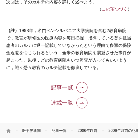
次回は，そのカルテの内容を詳しく述べよう。
（
この項つづく
）
（註）
1998年，名門ペンシルバニア大学病院を含む2教育病院
で，教官が研修医の医療内容を毎日把握・指導している旨を担当
患者のカルテに逐一記載していなかったという理由で多額の保険
金返還を命じられるという，全米の教育病院を震撼させた事件が
起こった。以後，どの教育病院もいつ監査が入ってもいいよう
に，戦々恐々教官のカルテ記載を徹底している。
記事一覧
連載一覧
HOME
医学界新聞
記事一覧
2006年以前
2006年以前の記