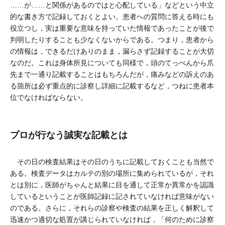
……が……と関係があるのではと心配している」などという中立
的な書き方で記録しておくとよい。患者への質問に答える時にも
役立つし，実は重要な意味を持っていた情報であったことが後で
判明したりすることも少なくないからである。つまり，患者から
の情報は，できるだけありのまま，漏らさず記録することが大切
なのだ。これは身体所見についても同様で，頭のてっぺんから爪
先まで一通り記載することはもちろんだが，痛みなどの訴えのあ
る箇所は必ず重点的に診察し詳細に記載するなど，つねに患者本
位でなければならない。
プロが行なう誠実な記載とは
その日の検査結果はその日のうちに記載しておくことも当然で
ある。検査データはカルテの別の場所に集められているが，それ
とは別に，医師がちゃんと結果に目を通して正常か異常かを認識
しているということが医師記録に記されていなければ意味がない
のである。さらに，それらの診察や検査の結果を正しく解釈して
迅速かつ適切な処置が講じられていなければ，「何のために診察