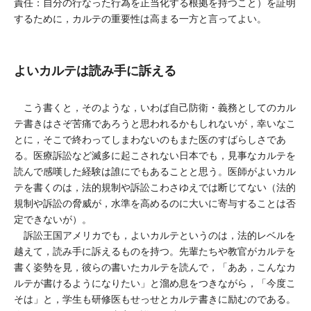
責任：自分の行なった行為を正当化する根拠を持つこと）を証明
するために，カルテの重要性は高まる一方と言ってよい。
よいカルテは読み手に訴える
こう書くと，そのような，いわば自己防衛・義務としてのカル
テ書きはさぞ苦痛であろうと思われるかもしれないが，幸いなこ
とに，そこで終わってしまわないのもまた医のすばらしさであ
る。医療訴訟など滅多に起こされない日本でも，見事なカルテを
読んで感嘆した経験は誰にでもあることと思う。医師がよいカル
テを書くのは，法的規制や訴訟こわさゆえでは断じてない（法的
規制や訴訟の脅威が，水準を高めるのに大いに寄与することは否
定できないが）。
訴訟王国アメリカでも，よいカルテというのは，法的レベルを
越えて，読み手に訴えるものを持つ。先輩たちや教官がカルテを
書く姿勢を見，彼らの書いたカルテを読んで，「ああ，こんなカ
ルテが書けるようになりたい」と溜め息をつきながら，「今度こ
そは」と，学生も研修医もせっせとカルテ書きに励むのである。