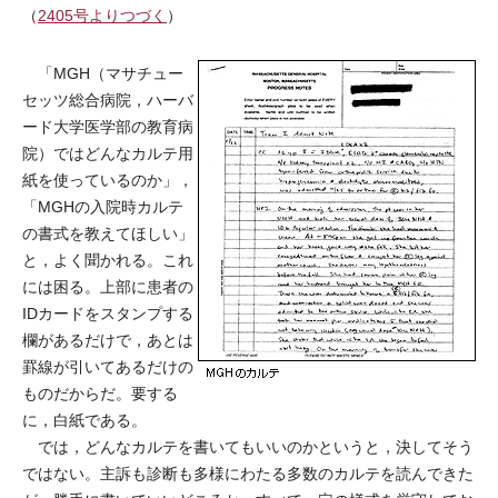
（
2405号よりつづく
）
「MGH（マサチュー
セッツ総合病院，ハーバ
ード大学医学部の教育病
院）ではどんなカルテ用
紙を使っているのか」，
「MGHの入院時カルテ
の書式を教えてほしい」
と，よく聞かれる。これ
には困る。上部に患者の
IDカードをスタンプする
欄があるだけで，あとは
罫線が引いてあるだけの
ものだからだ。要する
に，白紙である。
では，どんなカルテを書いてもいいのかというと，決してそう
ではない。主訴も診断も多様にわたる多数のカルテを読んできた