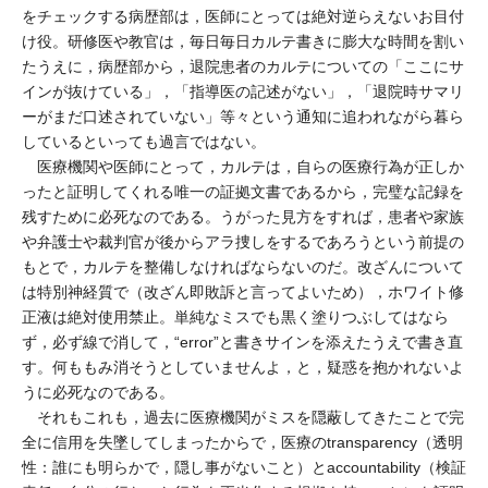
をチェックする病歴部は，医師にとっては絶対逆らえないお目付
け役。研修医や教官は，毎日毎日カルテ書きに膨大な時間を割い
たうえに，病歴部から，退院患者のカルテについての「ここにサ
インが抜けている」，「指導医の記述がない」，「退院時サマリ
ーがまだ口述されていない」等々という通知に追われながら暮ら
しているといっても過言ではない。
医療機関や医師にとって，カルテは，自らの医療行為が正しか
ったと証明してくれる唯一の証拠文書であるから，完璧な記録を
残すために必死なのである。うがった見方をすれば，患者や家族
や弁護士や裁判官が後からアラ捜しをするであろうという前提の
もとで，カルテを整備しなければならないのだ。改ざんについて
は特別神経質で（改ざん即敗訴と言ってよいため），ホワイト修
正液は絶対使用禁止。単純なミスでも黒く塗りつぶしてはなら
ず，必ず線で消して，“error”と書きサインを添えたうえで書き直
す。何ももみ消そうとしていませんよ，と，疑惑を抱かれないよ
うに必死なのである。
それもこれも，過去に医療機関がミスを隠蔽してきたことで完
全に信用を失墜してしまったからで，医療のtransparency（透明
性：誰にも明らかで，隠し事がないこと）とaccountability（検証