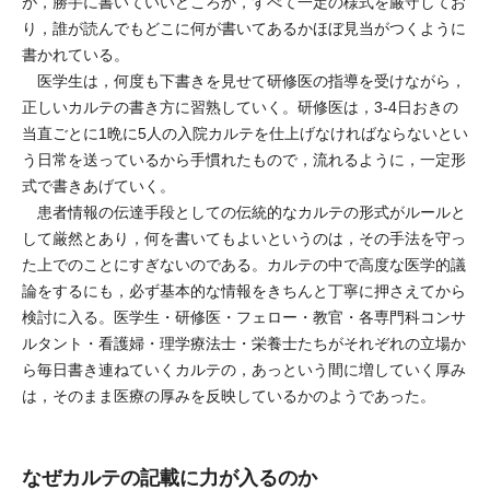
が，勝手に書いていいどころか，すべて一定の様式を厳守してお
り，誰が読んでもどこに何が書いてあるかほぼ見当がつくように
書かれている。
医学生は，何度も下書きを見せて研修医の指導を受けながら，
正しいカルテの書き方に習熟していく。研修医は，3-4日おきの
当直ごとに1晩に5人の入院カルテを仕上げなければならないとい
う日常を送っているから手慣れたもので，流れるように，一定形
式で書きあげていく。
患者情報の伝達手段としての伝統的なカルテの形式がルールと
して厳然とあり，何を書いてもよいというのは，その手法を守っ
た上でのことにすぎないのである。カルテの中で高度な医学的議
論をするにも，必ず基本的な情報をきちんと丁寧に押さえてから
検討に入る。医学生・研修医・フェロー・教官・各専門科コンサ
ルタント・看護婦・理学療法士・栄養士たちがそれぞれの立場か
ら毎日書き連ねていくカルテの，あっという間に増していく厚み
は，そのまま医療の厚みを反映しているかのようであった。
なぜカルテの記載に力が入るのか