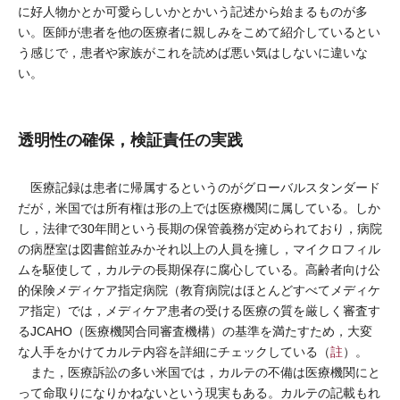
に好人物かとか可愛らしいかとかいう記述から始まるものが多
い。医師が患者を他の医療者に親しみをこめて紹介しているとい
う感じで，患者や家族がこれを読めば悪い気はしないに違いな
い。
透明性の確保，検証責任の実践
医療記録は患者に帰属するというのがグローバルスタンダード
だが，米国では所有権は形の上では医療機関に属している。しか
し，法律で30年間という長期の保管義務が定められており，病院
の病歴室は図書館並みかそれ以上の人員を擁し，マイクロフィル
ムを駆使して，カルテの長期保存に腐心している。高齢者向け公
的保険メディケア指定病院（教育病院はほとんどすべてメディケ
ア指定）では，メディケア患者の受ける医療の質を厳しく審査す
るJCAHO（医療機関合同審査機構）の基準を満たすため，大変
な人手をかけてカルテ内容を詳細にチェックしている（
註
）。
また，医療訴訟の多い米国では，カルテの不備は医療機関にと
って命取りになりかねないという現実もある。カルテの記載もれ