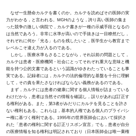
なぜ一生懸命カルテを書くのか。カルテを読めばその医師の実
力がわかる，と言われる。MGHのような，誇り高い医師の集ま
った競争の激しい病院で，カルテ書きが一種の示威手段となるの
は当然であろう。非常に水準が高いので手抜きは一目瞭然だし，
それぞれに何か「光る」ものを残したいと，医学生から教官まで
レベルこそ違え力が入るのである。
しかし，医療水準もさることながら，それ以前の問題として，
カルテは患者・医療機関・社会にとってそれぞれ重大な意味と機
能を持つ公的文書であるという認識がゆきわたっていることも事
実である。記録者には，カルテの法的倫理的な基盤を十分に理解
して，その責を果たさなければならない義務があるのである。
まず，カルテには患者の健康に関する個人情報が詰まっている
わけだから，患者は当然その情報を確認し，誤りがあれば訂正す
る権利がある。また，第3者がみだりにカルテを見ることを許さ
ない権利もある。これらは，基本的人権である個人のプライバシ
ー権に基づく権利である。1995年の世界医師会において採択さ
れた「患者の権利に関する訂正リスボン宣言」でも，患者が自分
の医療情報を知る権利は明記されており（日本医師会は唯一棄権