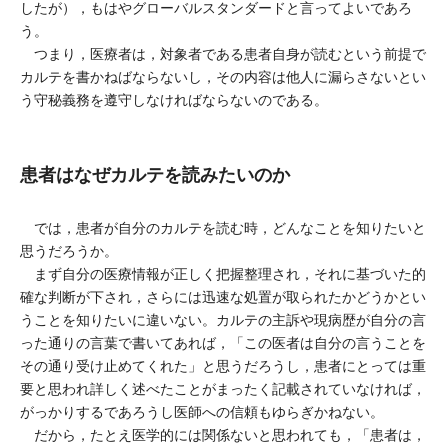
したが），もはやグローバルスタンダードと言ってよいであろ
う。
つまり，医療者は，対象者である患者自身が読むという前提で
カルテを書かねばならないし，その内容は他人に漏らさないとい
う守秘義務を遵守しなければならないのである。
患者はなぜカルテを読みたいのか
では，患者が自分のカルテを読む時，どんなことを知りたいと
思うだろうか。
まず自分の医療情報が正しく把握整理され，それに基づいた的
確な判断が下され，さらには迅速な処置が取られたかどうかとい
うことを知りたいに違いない。カルテの主訴や現病歴が自分の言
った通りの言葉で書いてあれば，「この医者は自分の言うことを
その通り受け止めてくれた」と思うだろうし，患者にとっては重
要と思われ詳しく述べたことがまったく記載されていなければ，
がっかりするであろうし医師への信頼もゆらぎかねない。
だから，たとえ医学的には関係ないと思われても，「患者は，