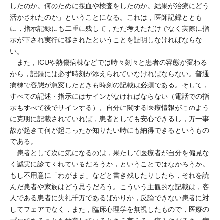
したのか。何のために採血や検査をしたのか。結果が治療にどう
活かされたのか」ということになる。これは，医師記録ととも
に，指示記録にも二重に残して，ただ考えただけでなく実際に指
示が下され実行に移されたということを証明しなければならな
い。
また，ICUや熱傷病棟などでは時々刻々と患者の容態が変わる
から，記録には必ず時刻が添えられていなければならない。普通
病棟で容態が急変したときも時刻の記載は必須である。そして，
すべての記述・指示にはサインがなければならない（電話での指
示もすべて後でサインする）。自分に関する医療情報がこのよう
に克明に記載されていれば，患者としても安心できるし，万一事
故が起きて何が起こったか知りたい時にも納得できるというもの
である。
患者として次に気になるのは，果たして医療者が自分を偏見な
く誠実に診てくれているだろうか，ということではなかろうか。
もし不用意に「わがまま」などと書き残したりしたら，それを読
んだ患者や家族はどう思うだろう。こういう主観的な記載は，客
人である患者に失礼千万であるばかりか，反論できない患者に対
してフェアでなく，また，臨床心理学を無視したもので，医療の