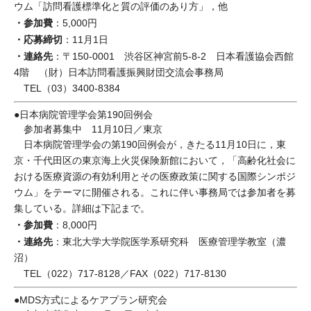
ウム「訪問看護標準化と質の評価のあり方」，他
・参加費
：5,000円
・応募締切
：11月1日
・連絡先
：〒150-0001 渋谷区神宮前5-8-2 日本看護協会西館
4階 （財）日本訪問看護振興財団交流会事務局
TEL（03）3400-8384
●日本病院管理学会第190回例会
参加者募集中 11月10日／東京
日本病院管理学会の第190回例会が，きたる11月10日に，東
京・千代田区の東京海上火災保険新館において，「高齢化社会に
おける医療資源の有効利用とその医療政策に関する国際シンポジ
ウム」をテーマに開催される。これに伴い事務局では参加者を募
集している。詳細は下記まで。
・参加費
：8,000円
・連絡先
：東北大学大学院医学系研究科 医療管理学教室（濃
沼）
TEL（022）717-8128／FAX（022）717-8130
●MDS方式によるケアプラン研究会