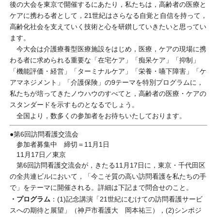
後の大会を東京で開催するにあたり，私たちは，高齢者の医療と
ケアに携わる者として，21世紀はさらなる自覚と自信を持って，
高齢化社会を支えていく技術と心を研鑚していきたいと思ってい
ます。
今大会は介護療養型医療施設をはじめ，医療，ケアの現場に携
わる者に求められる重要な「在宅ケア」「痴呆ケア」「抑制」
「機能評価・経営」「ターミナルケア」「栄養・嚥下障害」「ケ
アマネジメント」「介護保険」の9テーマを特別プログラムに，
私たちが培ってきたノウハウのすべてと，高齢者の医療・ケアの
スタンダードを示すものとなるでしょう。
全国より，数多くの参加者をお待ちいたしております。
●第6回訪問看護交流会
参加者募集中 締切＝11月1日
11月17日／東京
第6回訪問看護交流会が，きたる11月17日に，東京・千代田区
の全共連ビルにおいて，「今こそ質の高い訪問看護を私たちの手
で」をテーマに開催される。詳細は下記まで問合せのこと。
・プログラム
：(1)記念講演「21世紀にむけての訪問看護サービ
スへの期待と展望」（神戸市看護大 岡本祐三），(2)シンポジ