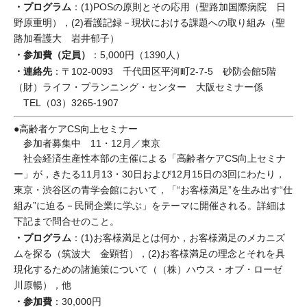
・プログラム
：(1)POSの原則とその応用（聖路加国際病院 日
野原重明），(2)看護記録－現状における課題への取り組み（聖
路加看護大 岩井郁子）
・参加費（定員）
：5,000円（1390人）
・連絡先
：〒102-0093 千代田区平河町2-7-5 砂防会館5階
（財）ライフ・プランニング・センター 大阪セミナー係
TEL（03）3265-1907
●高齢者ケアCS向上セミナー
参加者募集中 11・12月／東京
社会経済生産性本部の主催による「高齢者ケアCS向上セミナ
ー」が，きたる11月13・30日および12月15日の3回にわたり，
東京・渋谷区の青学会館において，「“お客様満足”を生み出す“仕
組み”に迫る－民間企業に学ぶ」をテーマに開催される。詳細は
下記まで問合せのこと。
・プログラム
：(1)お客様満足とは何か，お客様満足のメカニズ
ムを探る（筑波大 金顕哲），(2)お客様満足の理念とそれを具
現化するための諸施策について（（株）ハウス・オブ・ローゼ
川原暢），他
・参加費
：30,000円