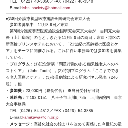
TEL（0422）48-3850／FAX（0422）48-3548
E-mail:
ishs_society@hotmail.com
●第8回介護療養型医療施設全国研究会東京大会
参加者募集中 11月8-9日／東京
第8回介護療養型医療施設全国研究会東京大会が，吉岡充大会
長（上川病院）のもと，きたる11月8-9日の両日，東京・港区の
新高輪プリンスホテルにおいて，「21世紀の高齢者の医療とケ
ア」をテーマに開催される。これに伴い事務局では参加者を募集
している。
・プログラム
：(1)記念講演「問題行動のある痴呆性老人へのベ
ストケア」（John Tooth），(2)特別プログラム「ここまででき
る老人医療とケア」，(3)会員病院による研究パネル発表（246
題），他
・参加費
：23,000円（昼食代含） ※当日受付が可能
・連絡先
：〒192-0151 八王子市上川町785 上川病院内 東京
大会事務局
TEL（0426）54-4512／FAX（0426）54-3885
E-mail:
kamikawa@din.or.jp
・メッセージ
：高齢化社会の始まりを改めて実感した今世紀の最