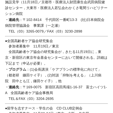
施設見学（11月18日／京都市・医療法人財団康生会武田病院健
診センター，大東市・医療法人若弘会わかくさ竜間リハビリテー
ション病院
・連絡先
：〒102-8414 千代田区一番町13-3 (社)日本病院会
病院管理協議会 事業課（一之瀬）
TEL（03）3265-0079／FAX（03）3230-2898
●全国高齢者ケア協会研究集会
参加者募集中 11月19日／東京
全国高齢者ケア協会の研究集会が，きたる11月19日に，東
京・新宿区の東京年金基金センターにおいて開催される。詳細は
下記まで（申込が必要）。
・プログラム
：(1)会長講演「ケアプランの標準化に向けて」
（都老研 鎌田ケイ子），(2)対談「抑制を考える」（上川病
院 田中とも江，鎌田ケイ子），他
・連絡先
：〒169-0075 新宿区高田馬場1-16-37 富士ハイツ1-
A 全国高齢者ケア協会事務局
TEL＆FAX（03）3204-2695
●留学を志すナース・学生の会 CD CLUB定例会