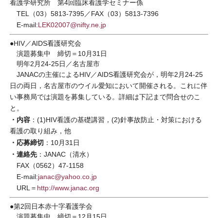
看護学研究所 第4回臨床看護学セミナー係
TEL（03）5813-7395／FAX（03）5813-7396
E-mail:
LEK02007@nifty.ne.jp
●HIV／AIDS看護研究会
演題募集中 締切＝10月31日
明年2月24-25日／名古屋市
JANACの主催によるHIV／AIDS看護研究会が，明年2月24-25
日の両日，名古屋市のウイル愛知において開催される。これに伴
い事務局では演題を募集している。詳細は下記まで問合せのこ
と。
・内容
：(1)HIV看護の基礎講習，(2)針事故防止・対策における
看護の取り組み，他
・応募締切
：10月31日
・連絡先
：JANAC（清水）
FAX（0562）47-1158
E-mail:
janac@yahoo.co.jp
URL＝
http://www.janac.org
●第2回日本赤十字看護学会
演題募集中 締切＝12月15日