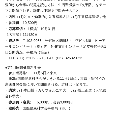
査値から食事の問題を読む方法－生活習慣病の1次予防」をテー
マに開催される。詳細は下記まで問合せのこと。
・内容
：(1)効果・効率的な栄養指導方法，(2)栄養指導演習，他
・参加費
：10,500円
・応募締切
：〔横浜〕10月31日
〔名古屋〕11月20日
・連絡先
：〒102-0083 千代田区麹町3-4 啓ビル6階 ピーア
ールコンビナート（株）内 NHK文化センター「足立香代子氏1
日公開講座」事務局（笹沼）
TEL（03）3263-5621／FAX（03）3263-5623
●第2回国際健康科学会
参加者募集中 11月5日／東京
第2回国際健康科学会が，きたる11月5日に，東京・新宿区の
東医健保会館において開催される。詳細は下記まで。
・講演
：(1)本山博（カリフォルニア大），(2)坂上正道（人間総
合科学大）
・参加費（定員）
：5,000円，会員3,000円
・連絡先
：国際健康科学会事務局（市川）