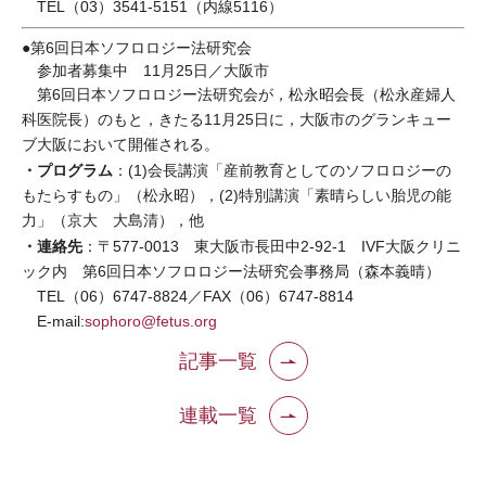
TEL（03）3541-5151（内線5116）
●第6回日本ソフロロジー法研究会
参加者募集中 11月25日／大阪市
第6回日本ソフロロジー法研究会が，松永昭会長（松永産婦人
科医院長）のもと，きたる11月25日に，大阪市のグランキュー
ブ大阪において開催される。
・プログラム
：(1)会長講演「産前教育としてのソフロロジーの
もたらすもの」（松永昭），(2)特別講演「素晴らしい胎児の能
力」（京大 大島清），他
・連絡先
：〒577-0013 東大阪市長田中2-92-1 IVF大阪クリニ
ック内 第6回日本ソフロロジー法研究会事務局（森本義晴）
TEL（06）6747-8824／FAX（06）6747-8814
E-mail:
sophoro@fetus.org
記事一覧
連載一覧