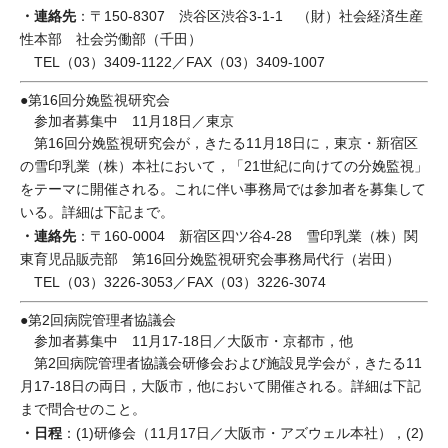
・連絡先
：〒150-8307 渋谷区渋谷3-1-1 （財）社会経済生産
性本部 社会労働部（千田）
TEL（03）3409-1122／FAX（03）3409-1007
●第16回分娩監視研究会
参加者募集中 11月18日／東京
第16回分娩監視研究会が，きたる11月18日に，東京・新宿区
の雪印乳業（株）本社において，「21世紀に向けての分娩監視」
をテーマに開催される。これに伴い事務局では参加者を募集して
いる。詳細は下記まで。
・連絡先
：〒160-0004 新宿区四ツ谷4-28 雪印乳業（株）関
東育児品販売部 第16回分娩監視研究会事務局代行（岩田）
TEL（03）3226-3053／FAX（03）3226-3074
●第2回病院管理者協議会
参加者募集中 11月17-18日／大阪市・京都市，他
第2回病院管理者協議会研修会および施設見学会が，きたる11
月17-18日の両日，大阪市，他において開催される。詳細は下記
まで問合せのこと。
・日程
：(1)研修会（11月17日／大阪市・アズウェル本社），(2)