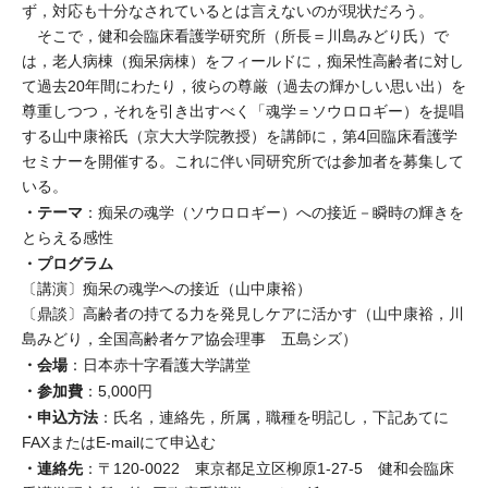
ず，対応も十分なされているとは言えないのが現状だろう。
そこで，健和会臨床看護学研究所（所長＝川島みどり氏）で
は，老人病棟（痴呆病棟）をフィールドに，痴呆性高齢者に対し
て過去20年間にわたり，彼らの尊厳（過去の輝かしい思い出）を
尊重しつつ，それを引き出すべく「魂学＝ソウロロギー）を提唱
する山中康裕氏（京大大学院教授）を講師に，第4回臨床看護学
セミナーを開催する。これに伴い同研究所では参加者を募集して
いる。
・テーマ
：痴呆の魂学（ソウロロギー）への接近－瞬時の輝きを
とらえる感性
・プログラム
〔講演〕痴呆の魂学への接近（山中康裕）
〔鼎談〕高齢者の持てる力を発見しケアに活かす（山中康裕，川
島みどり，全国高齢者ケア協会理事 五島シズ）
・会場
：日本赤十字看護大学講堂
・参加費
：5,000円
・申込方法
：氏名，連絡先，所属，職種を明記し，下記あてに
FAXまたはE-mailにて申込む
・連絡先
：〒120-0022 東京都足立区柳原1-27-5 健和会臨床