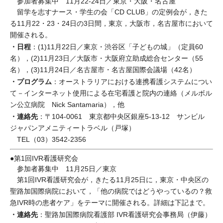
参加者募集中 11月22-24日／東京・大阪・名古屋
留学を志すナース・学生の会「CD CLUB」の定例会が，きた
る11月22・23・24日の3日間，東京，大阪市，名古屋市において
開催される。
・日程
：(1)11月22日／東京・渋谷区「子どもの城」（定員60
名），(2)11月23日／大阪市・大阪府立助成総合センター（55
名），(3)11月24日／名古屋市・名古屋国際会議場（42名）
・プログラム
：オーストラリアにおける連携看護システムについ
て－インターネット使用による在宅看護と院内の連絡（メルボル
ン公立病院 Nick Santamaria），他
・連絡先
：〒104-0061 東京都中央区銀座5-13-12 サンビル
ジャパンアメニティートラベル（戸塚）
TEL（03）3542-2356
●第1回IVR看護研究会
参加者募集中 11月25日／東京
第1回IVR看護研究会が，きたる11月25日に，東京・中央区の
聖路加国際病院において，「他の病院ではどうやっているの？救
急IVR時の患者ケア」をテーマに開催される。詳細は下記まで。
・連絡先
：聖路加国際病院看護部 IVR看護研究会事務局（伊藤）