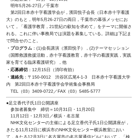
明年5月26-27日／千葉市
第2回日本赤十字看護学会が，濱田悦子会長（日本赤十字看護
大）のもと，明年5月26-27日の両日，千葉市の幕張メッセにお
いて，「看護学教育，21世紀の叡知を求めて」をテーマに開催さ
れる。これに伴い事務局では演題を募集している。詳細は下記ま
で問合せのこと。
・プログラム
：(1)会長講演（濱田悦子），(2)テーマセッション
（国際救護救援活動，赤十字看護教育，赤十字の看護実践，実践
家を育てる臨床看護研究），他
・応募締切
：12月15日（消印有効）
・連絡先
：〒150-0012 渋谷区広尾4-1-3 日本赤十字看護大学
内 第2回日本赤十字看護学会学術集会事務局
TEL（03）3409-0722／FAX（03）5485-5777
●足立香代子氏1日公開講座
参加者募集中 締切＝10月31日・11月20日
11月12日・12月3日／横浜・名古屋
NHK文化センターの主催による足立香代子氏1日公開講座が，
きたる11月12日に横浜市のNHK文化センター横浜教室におい
て，きたる12月3日に名古屋市の名古屋通信ビルにおいて，「検