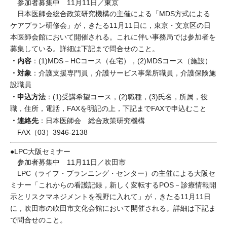
参加者募集中 11月11日／東京
日本医師会総合政策研究機構の主催による「MDS方式による
ケアプラン研修会」が，きたる11月11日に，東京・文京区の日
本医師会館において開催される。これに伴い事務局では参加者を
募集している。詳細は下記まで問合せのこと。
・内容
：(1)MDS－HCコース（在宅），(2)MDSコース（施設）
・対象
：介護支援専門員，介護サービス事業所職員，介護保険施
設職員
・申込方法
：(1)受講希望コース，(2)職種，(3)氏名，所属，役
職，住所，電話，FAXを明記の上，下記までFAXで申込むこと
・連絡先
：日本医師会 総合政策研究機構
FAX（03）3946-2138
●LPC大阪セミナー
参加者募集中 11月11日／吹田市
LPC（ライフ・プランニング・センター）の主催による大阪セ
ミナー「これからの看護記録，新しく変転するPOS－診療情報開
示とリスクマネジメントを視野に入れて」が，きたる11月11日
に，吹田市の吹田市文化会館において開催される。詳細は下記ま
で問合せのこと。