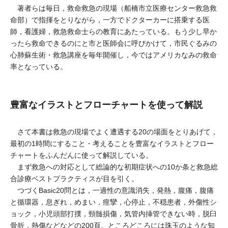
著者らは毎日，救命救急の現場（船橋市立医療センター救急救
命部）で指揮をとりながら，一方でドクターカーに搭乗する医
師，看護婦，救急救命士らの教育にあたっている。もう少し早か
ったら救命できるのにと市と医師会に呼びかけて，市民ぐるみの
心肺蘇生術・救急講座を毎年開催し，今ではアメリカなみの救命
率となっている。
豊富なイラストとフローチャートを使って解説
さて本書は救急の現場でよく遭遇する20の場面をとりあげて，
最初の1時間にすること・考えることを豊富なイラストとフロー
チャートをふんだんに使って解説している。
まず救急への対応として総論的な初期症状への10か条と救急総
合診療ベストプラクティスが目を引く。
つづくBasic20問とは，一過性の意識消失，発熱，腹痛，腹痛
と循環器，息ぎれ，めまい，痙攣，心停止，不穏患者，外傷性シ
ョック，小児頭部打撲，頸髄損傷，気管内挿管できない時，脱臼
骨折，熱傷などなどの200頁。ところどころには珠玉のような知