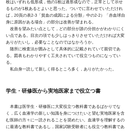
枚はいずれも低形成，他の1枚は過形成なので，正常として示せ
るものが1枚あるとよいと思った。ついでに言わせていただけれ
ば，20頁の表2-3「貧血の成因による分類」中の2-2）「赤血球自
身に原因がある場合」の部分は改善が望まれる。
改善を望みたい点として，どの部分が誰の分担かがわかりにく
い点である。目次の項でも少しはっきりさせていただければ大変
ありがたいし，必要なことなのではなかろうか。
随所に検査法が囲みとして具体的に記載されていて親切であ
る。図表もわかりやすく工夫されていて役立つものになってい
る。
私自身一読して新しく得るところ多く，ありがたかった。
学生・研修医から実地医家まで役立つ書
本書は医学生・研修医に大変役立つ教科書であるばかりでな
く，広く血液学の新しい知識を身につけたいと望む実地医家を含
む医師の方々に一読されることを奨めたい。血液学を理解するの
に最適な教科書であるし，国家試験受験者にも役立つ教科書であ