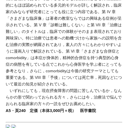
的にもほぼ認められている多元的モデルが詳しく解説され，臨床
家のみならず研究者にとっても役に立つ内容である。第 IV 章
「さまざまな臨床像」は著者の教室ならではの興味ある症例が呈
示されている。第 V 章「診断は難しくない」と第 VII 章「治療は
難しい」のタイトルは，臨床での体験がそのまま表現されており
興味深い。特に治療では患者への動機づけから家族への説明を含
む治療の実際が網羅されてあり，素人の方々にもわかりやすいよ
うに漫画入りで解説されている。第 VI 章「さまざまな合併症と
comorbidity」は本症が身体的，精神的合併症を持つ典型的心身
症の病態を有している点でこれから心身医学を学ぶ者にとっても
参考となり，さらに，comorbidityは今後の研究テーマとしても
重要である。第 VIII 章「予後」については死亡率，死因などにつ
いて最近の知見が紹介されている。
いずれにしても，現在摂食障害の問題に苦しんでいるか，なん
らかの形で関わっておられる方々，さらには今，治療法で悩んで
おられる臨床家の方々の一読をぜひお薦めしたい。
A5・頁240 定価（本体3,000円＋税） 医学書院