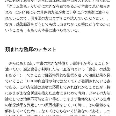
かに有効であるか，さらに臨床感染症を自分のものとするために
「グラム染色」がいかに大きな存在であるかが本書で思い知らさ
れる（11-14頁にその具体的方法が実に丁寧にかつ簡潔に述べら
れているので，研修医の方はまずそこを読んでいただきたい）。
なお，感染臓器をどうしても捜し出せなかった時にどうするかと
いうことも，もちろん本書に述べられている。
類まれな臨床のテキスト
さらにあと2点，本書の大きな特徴と，書評子が考えることを
述べたい。感染臓器が判明したら（血管内という「臓器」の感染
もある！），できるだけ臓器特異的な指標を追って治療効果を見
ていくこと（CRPや白血球や熱ではなくて）が強調されている点
である。この方法論は患者に応用してみればわかることだが，特
にさまざまな合併症を抱えた患者にきわめて有効，いやその方法
論なしでは治療不可能と言い得る。ますます複雑化している患者
の治療効果を判定しつつ原因検索をしていく時に，その複雑さを
解体していくために，なくてはならない方法論なのである。この