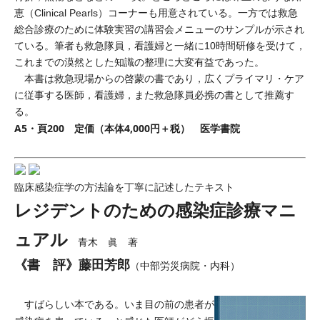
恵（Clinical Pearls）コーナーも用意されている。一方では救急
総合診療のために体験実習の講習会メニューのサンプルが示され
ている。筆者も救急隊員，看護婦と一緒に10時間研修を受けて，
これまでの漠然とした知識の整理に大変有益であった。
本書は救急現場からの啓蒙の書であり，広くプライマリ・ケア
に従事する医師，看護婦，また救急隊員必携の書として推薦す
る。
A5・頁200 定価（本体4,000円＋税） 医学書院
臨床感染症学の方法論を丁寧に記述したテキスト
レジデントのための感染症診療マニ
ュアル
青木 眞 著
《書 評》藤田芳郎
（中部労災病院・内科）
すばらしい本である。いま目の前の患者が