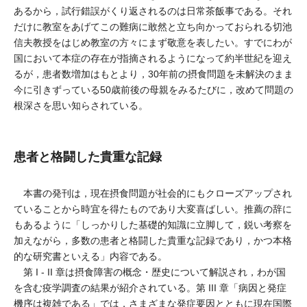
あるから，試行錯誤がくり返されるのは日常茶飯事である。それ
だけに教室をあげてこの難病に敢然と立ち向かっておられる切池
信夫教授をはじめ教室の方々にまず敬意を表したい。すでにわが
国において本症の存在が指摘されるようになって約半世紀を迎え
るが，患者数増加はもとより，30年前の摂食問題を未解決のまま
今に引きずっている50歳前後の母親をみるたびに，改めて問題の
根深さを思い知らされている。
患者と格闘した貴重な記録
本書の発刊は，現在摂食問題が社会的にもクローズアップされ
ていることから時宜を得たものであり大変喜ばしい。推薦の辞に
もあるように「しっかりした基礎的知識に立脚して，鋭い考察を
加えながら，多数の患者と格闘した貴重な記録であり，かつ本格
的な研究書といえる」内容である。
第 I - II 章は摂食障害の概念・歴史について解説され，わが国
を含む疫学調査の結果が紹介されている。第 III 章「病因と発症
機序は複雑である」では，さまざまな発症要因とともに現在国際