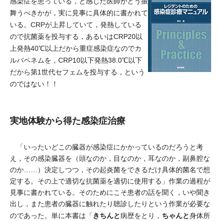
感染症を患っている，と感じた医師がどう振
舞うべきかが，実に見事に具体的に書かれて
いる。CRPが上昇していて，発熱している
ので抗菌薬を投与する，あるいはCRP20以
上発熱40℃以上だから重症感染症なのでカ
ルバペネムを，CRP10以下発熱38.0℃以下
だから第1世代セフェムを投与する，という
のではない！！
実地体験から得た感染症治療
「いったいどこの臓器が感染症にかかっているのだろうと考
え，その感染臓器を（頭なのか，目なのか，耳なのか，副鼻腔な
のか……）決定しつつ，その起炎菌をできるだけ具体的菌名で想
定する。その上で適切な抗菌薬を適切に使用する」作業の過程が
見事に書かれている。そのためにこそ患者の話を聞く，いや聞き
出し，また患者の臓器に触れたり聴診したりという作業が必要な
きちんと
ちゃんと
のであった。単に本書は「
病歴をとり，
身体所