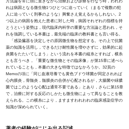
方法論を常に頭に置きながら治療および診療を行なう時，われわ
れは病因となる微生物1つひとつに迫っていく（まるで複数の犯
人に迫っていく刑事のような）興奮さえ覚えるかもしれない。2
つ以上の病因を抱えた患者に対した時，病因それぞれの指標を持
とうという姿勢は，現代臨床内科学の重要な方法論と思われ，そ
れを強調している本書は，最先端の臨床の教科書とも言い得る。
「感染臓器を決定しその原因微生物を想定する。その上で抗菌
薬の知識を活用し，できるだけ耐性菌を増やさずに，効果的に起
炎菌をたたいてしまう」という流れを本書の縦糸とすれば，横糸
とも言うべき，「重要な微生物とその臨床像」が第15章に述べら
れていることも，本書の大きな特徴ではなかろうか。32頁の
Memoの項に「同じ血液培養でも黄色ブドウ球菌が同定されれば
心内膜炎，骨髄炎，髄膜炎の合併が心配されるが，大腸菌や緑膿
菌ではこのような心配は通常不要である」とあり，さらに第15章
で，治療に対する反応のしかたも微生物によって異なることを教
えられる。この横糸により，ますますわれわれの臨床感染症学の
知識が深められていく。
著者の経験がにじみ出る記述