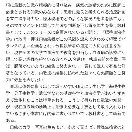
項に最新の知識を積極的に盛り込み，病気の診断のために医師に
必要とされる知識のみならず，患者に最良と考えられる治療計画
を立て得る能力や，臨床現場でどのような状況の患者を診ても，
そのマネジメントに関して的確な判断を下し得る能力を養う教科
書として，このシリーズは企画されていると聞く。『標準血液病
学』は池田・押味両編集者がこの意図を汲んできわめて綿密でバ
ランスのよい企画をされ，分担執筆者の選定に大変な注意を払
い，現在全国の大学で血液学の教育を担当し，血液病の診療に活
躍して高い評価を得ている方々を16名選び，執筆者間の文章・重
複・脱落がないように編集に努力され，一貫して読んで有益な好
著となっている。両教授の編集に払われた並々ならぬ情熱とご努
力に敬意を表したい。
血球は体外に取り出して調べやすいゆえに，生化学，基礎生物
学，分子生物学，遺伝学などの基礎科学と血液病学があいたずさ
えて進歩したことは特筆される。こうして得られた最近の知見
が，現在血液病の診断上，治療上必要な手技として取り入れられ
ているさまが本書には的確に書かれていて，教科書として斬新で
ある。
口絵のカラー写真の色もよい。あえて言えば，骨髄生検像の2