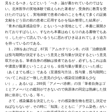
見をとるべき」などという「べき」論が書かれているのではな
い。北米医学の実地体験で鍛えられた著者が，受身的に教育を受
けたのではなく，実地体験で患者の命のことを考えて多くの証拠
文献をどう目の前の患者に応用するかを悩み整理した結果が，
「青木の臨床感染症学」ともいうべき境地として，本書に展開さ
れておりすばらしい。すなわち本書はぬくもりのある書物でもあ
り，したがって読んでいるうちに思わずひき込まれてしまう迫力
を持っているのである。
1，2例をあげれば，87頁「アムホテリシンB」の項「治療効果
は投与期間が決定するという意見と投与量が決定するという意見
双方がある。筆者自身の感触は後者であるが，必ずしもこれは血
中濃度が重要ということよりも，全投与量が重要といった感じ
（あくまでも感じ）である（至適投与方法，投与量，投与期間に
ついてこれほど一致した意見の少ない感染症治療薬も少な
い）」。あるいは，289頁「アメーバ赤痢」の項「筆者自身はゴ
ミとアメーバとの鑑別ができないので病原体の同定は熟練した技
師に依存している」等々。
さて，感染臓器を決定したら，その感染微生物を想定し決定せ
ねばならないが，その時に「知識」とともに「グラム染色」がい