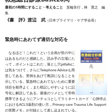
最初の1時間にすること・考えること
箕輪良行，林 寛之 編
集
《書 評》渡辺 武
（日本プライマリ・ケア学会長）
緊急時にあわてず適切な対応を
なるほど！これだ！という企画が世の中に
はあるものだと感銘した。読み手の立場にた
って，ポイントはこれだ，落とし穴pitfallsに
は気をつけて，さらにTelephone Adviceも用
意してある。実例をあげて教訓になることを
示している。緊急時にあわてないために重要
項目を順序よく，また暗記しやすいように記
号化し解説してある。最後のツメとして常時
携帯できるようにアンチョコとしてラミネートカード「心肺停止
におけるACLS薬剤の使い方，Primary care Trauma Life Support
の実際メモ」が付録として差し込まれている。