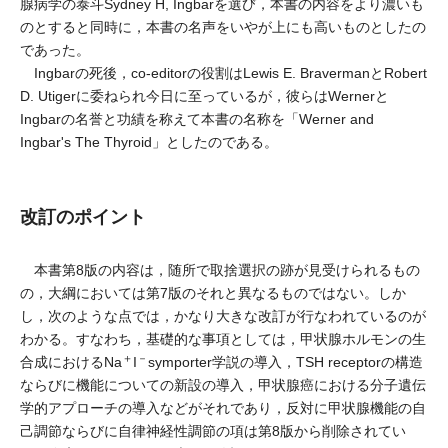
腺病学の泰斗Sydney H, Ingbarを選び，本書の内容をより濃いも
のとすると同時に，本書の名声をいやが上にも高いものとしたの
であった。
Ingbarの死後，co-editorの役割はLewis E. BravermanとRobert
D. Utigerに委ねられ今日に至っているが，彼らはWernerと
Ingbarの名誉と功績を称えて本書の名称を「Werner and
Ingbar's The Thyroid」としたのである。
改訂のポイント
本書第8版の内容は，随所で取捨選択の跡が見受けられるもの
の，大綱においては第7版のそれと異なるものではない。しか
し，次のような点では，かなり大きな改訂が行なわれているのが
わかる。すなわち，基礎的な事項としては，甲状腺ホルモンの生
＋
－
合成におけるNa
I
symporter学説の導入，TSH receptorの構造
ならびに機能についての新設の導入，甲状腺癌における分子遺伝
学的アプローチの導入などがそれであり，反対に甲状腺機能の自
己調節ならびに自律神経性調節の項は第8版から削除されてい