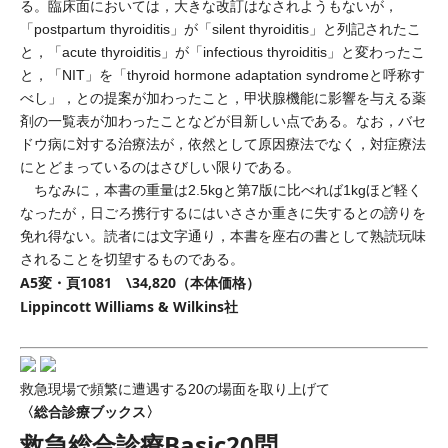
る。臨床面においては，大きな改訂はなされようもないが，
「postpartum thyroiditis」が「silent thyroiditis」と列記されたこ
と，「acute thyroiditis」が「infectious thyroiditis」と変わったこ
と，「NIT」を「thyroid hormone adaptation syndromeと呼称す
べし」，との提案が加わったこと，甲状腺機能に影響を与える薬
剤の一覧表が加わったことなどが目新しい点である。なお，バセ
ドウ病に対する治療法が，依然として原因療法でなく，対症療法
にとどまっているのはさびしい限りである。
ちなみに，本書の重量は2.5kgと第7版に比べれば1kgほど軽く
なったが，日ごろ携行するにはいささか重きに失するとの謗りを
免れ得ない。読者には文字通り，本書を座右の書として熟読玩味
されることを切望するものである。
A5変・頁1081 \34,820（本体価格）
Lippincott Williams & Wilkins社
救急現場で頻繁に遭遇する20の場面を取り上げて
〈総合診療ブックス〉
救急総合診療Basic20問