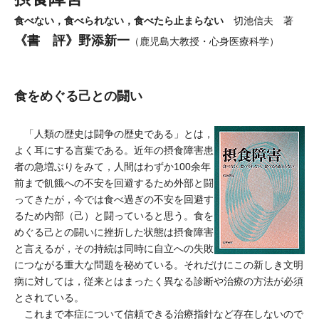
食べない，食べられない，食べたら止まらない
切池信夫 著
《書 評》野添新一
（鹿児島大教授・心身医療科学）
食をめぐる己との闘い
「人類の歴史は闘争の歴史である」とは，
よく耳にする言葉である。近年の摂食障害患
者の急増ぶりをみて，人間はわずか100余年
前まで飢餓への不安を回避するため外部と闘
ってきたが，今では食べ過ぎの不安を回避す
るため内部（己）と闘っていると思う。食を
めぐる己との闘いに挫折した状態は摂食障害
と言えるが，その持続は同時に自立への失敗
につながる重大な問題を秘めている。それだけにこの新しき文明
病に対しては，従来とはまったく異なる診断や治療の方法が必須
とされている。
これまで本症について信頼できる治療指針など存在しないので