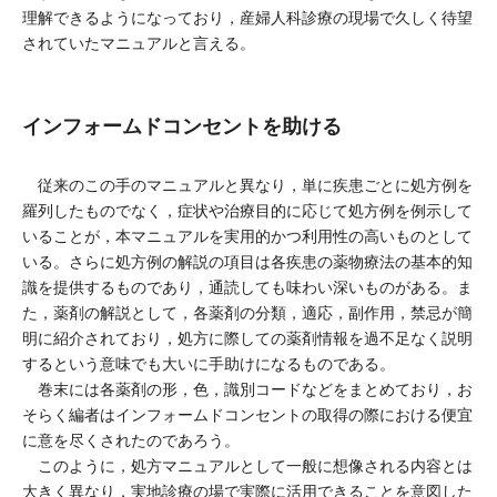
理解できるようになっており，産婦人科診療の現場で久しく待望
されていたマニュアルと言える。
インフォームドコンセントを助ける
従来のこの手のマニュアルと異なり，単に疾患ごとに処方例を
羅列したものでなく，症状や治療目的に応じて処方例を例示して
いることが，本マニュアルを実用的かつ利用性の高いものとして
いる。さらに処方例の解説の項目は各疾患の薬物療法の基本的知
識を提供するものであり，通読しても味わい深いものがある。ま
た，薬剤の解説として，各薬剤の分類，適応，副作用，禁忌が簡
明に紹介されており，処方に際しての薬剤情報を過不足なく説明
するという意味でも大いに手助けになるものである。
巻末には各薬剤の形，色，識別コードなどをまとめており，お
そらく編者はインフォームドコンセントの取得の際における便宜
に意を尽くされたのであろう。
このように，処方マニュアルとして一般に想像される内容とは
大きく異なり，実地診療の場で実際に活用できることを意図した