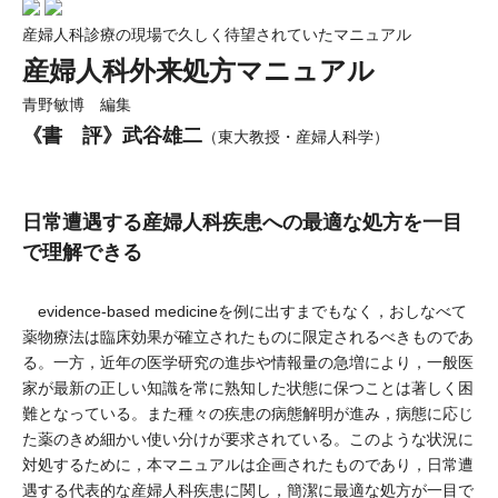
産婦人科診療の現場で久しく待望されていたマニュアル
産婦人科外来処方マニュアル
青野敏博 編集
《書 評》武谷雄二
（東大教授・産婦人科学）
日常遭遇する産婦人科疾患への最適な処方を一目
で理解できる
evidence-based medicineを例に出すまでもなく，おしなべて
薬物療法は臨床効果が確立されたものに限定されるべきものであ
る。一方，近年の医学研究の進歩や情報量の急増により，一般医
家が最新の正しい知識を常に熟知した状態に保つことは著しく困
難となっている。また種々の疾患の病態解明が進み，病態に応じ
た薬のきめ細かい使い分けが要求されている。このような状況に
対処するために，本マニュアルは企画されたものであり，日常遭
遇する代表的な産婦人科疾患に関し，簡潔に最適な処方が一目で