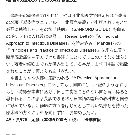
書評子の研修医の1年目に，やはり北米医学で鍛えられた患者
の名著『感染症マニュアル』（北原光夫著）が出版され，それで
必死に勉強した。その後『熱病』（SANFORD GUIDE）を白衣
のポケットに入れ常に参照し，Reese, Bettsの『A Practical
Approach to Infectious Diseases』を読み込み，Mandellらの
『Principles and Practice of Infectious Diseases』を座右に置き
臨床感染症学を学んできた書評子にとって，このようなすばらし
い，著者の経験までもが滲み出している本が，まず日本語で出版
されたことが，何よりもありがたい。
本書よりやや大部の定評のある『A Practical Approach to
Infectious Diseases』に比しても，同書にない上記のようなすば
らしい特徴が本書にあり，伍して劣ることのない書と言い得ると
思われる。このまま英訳できる稀な日本語の臨床の教科書と同僚
に勧めている。研修医の方々をはじめとして若い気持ちを持った
臨床医の方々に，科を問わずに，お勧めしたい。
A5・頁576 定価（本体6,000円＋税） 医学書院