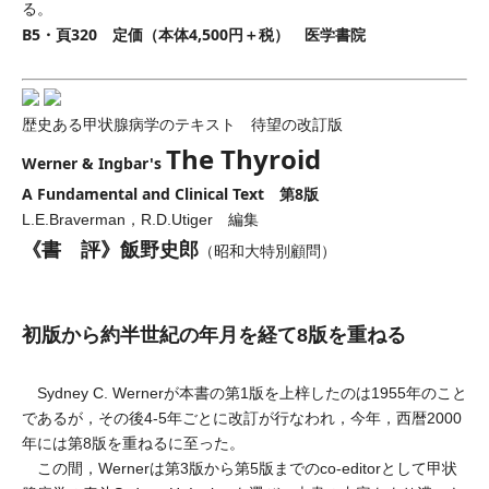
る。
B5・頁320 定価（本体4,500円＋税） 医学書院
歴史ある甲状腺病学のテキスト 待望の改訂版
The Thyroid
Werner & Ingbar's
A Fundamental and Clinical Text 第8版
L.E.Braverman，R.D.Utiger 編集
《書 評》飯野史郎
（昭和大特別顧問）
初版から約半世紀の年月を経て8版を重ねる
Sydney C. Wernerが本書の第1版を上梓したのは1955年のこと
であるが，その後4-5年ごとに改訂が行なわれ，今年，西暦2000
年には第8版を重ねるに至った。
この間，Wernerは第3版から第5版までのco-editorとして甲状