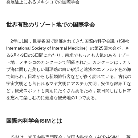
発展途上にあるメキシコでの国際学会
世界有数のリゾート地での国際学会
2年に1回，世界各国で開催されてきた国際内科学会議（ISIM;
International Society of Internal Medicine）の第25回大会が，さ
る6月4-9日の6日間にわたり，南米でもっとも人気のあるリゾー
ト地，メキシコのカンクーンで開催された。カンクーンは，カリ
ブ海に面した美しい珊瑚礁の白い砂浜と遠浅のエメラルド色の海
で知られ，日本からも新婚旅行客などが多く訪れている。古代の
宇宙文明とも言われるマヤ文明にアステカ文明，安価な銀細工な
ど，観光スポットも周辺にたくさんあるため，数日間しばし日常
を忘れて楽しむのに最適な観光地の1つである。
国際内科学会ISIMとは
ISIMは，米国内科専門医会・米国内科学会（ACP-ASIM），英