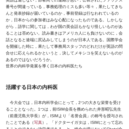
英語は通じない，部署間での連絡が悪い，公表されたファックス
番号が間違っている，事務処理のミスも多い等々，果たしてきち
んと発表抄録が届いているのか，事前登録は行なわれているの
か，日本からの参加者はみな心配になったものである。しかしな
がら，語学に関しては，わが国の英会話もかなり怪しいものがあ
ることは否めない。読み書きはアメリカ人にも負けないのに，会
話となると途端に尻込みしてしまうのが日本人である。国際学会
を開催した時に，果たして事務局スタッフのどれだけが英語の問
合せに応えられるかというと，決してメキシコを笑えないものが
あるのではないだろうか。
世界の内科学発展を導く日本の内科医たち
活躍する日本の内科医
今大会では，日本内科学会にとって，2つの大きな栄誉を受け
ることとなった。1つは，前ISIM会長を務められた井形昭弘先生
（前鹿児島大学長）が，ISIMより「名誉会員」の称号を授与され
たことである（
写真
）。「ドクターイガタは，ISIMにとって忘れ