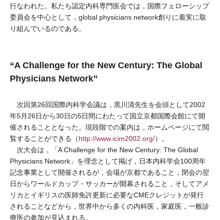
行なわれた。私たち認定内科専門医会では，国際フェローシップ
委員会を中心として，global physicians network創りに着実に取
り組んでいるのである。
“A Challenge for the New Century: The Global
Physicians Network”
次回第26回国際内科学会議は，黒川清先生を会頭として2002
年5月26日から30日の5日間にわたって国立京都国際会館にて開
催されることとなった。現段階での案内は，ホームページにて閲
覧することができる（
http://www.icim2002.org/
）。
次大会は，「A Challenge for the New Century: The Global
Physicians Network」を理念として掲げ，日本内科学会100周年
記念事業として開催されるが，会場が京都であること，閉会の翌
日からワールドカップ・サッカーが開幕されること，そしてアメ
リカとイギリスの医師免許更新に必要なCMEクレジットが発行
されることなどから，世界中から多くの内科医，家庭医，一般診
療医の参加が見込まれる。