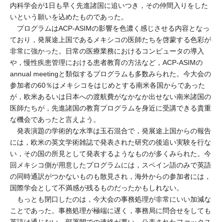
内科学会が1日も早く先進諸国に追いつき，その仲間入りをした
いという願いを込めたものであった。
プログラムはACP-ASIMの影響を色濃く感じさせる内容となっ
ており，発展途上国であるメキシコの医師たちを啓蒙する色彩が
非常に強かった。日常の医療業務におけるコンピュータの導入
や，慢性疾患管理における患者教育の方法など，ACP-ASIMの
annual meetingと類似するプログラムも多数みられた。今大会の
参加者の60％はメキシコをはじめとする南米各国からであった
が，欧米あるいは日本への渡航費がなかなか出せない南米諸国の
医師たちが，先進諸国の教育プログラムを身近に受講できる貴重
な機会であったと言えよう。
発表演題の学術的な水準は玉石混合で，発展途上国からの報告
には，欧米の英文学術雑誌で発表された研究の後追い実験を行な
い，その国の所見として発表するようなものが多くみられた。今
回メキシコ側が用意したプログラムには，スペイン語のみで英語
の同時通訳がつかないものも散見され，海外からの参加者には，
国際学会として不満感が残るものだったかもしれない。
もっとも閉口したのは，今大会の事務処理が非常にいい加減な
ことであった。事務処理が極端に遅く，事務局に問合せをしても