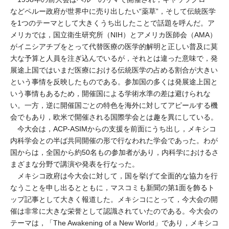
などペルー政府が世界中に売り出したい“薬草”，そして伝統医学
を1つのテーマとして大きくうち出したことで話題を呼んだ。ア
メリカでは，国立衛生研究所（NIH）とアメリカ医師会（AMA）
がイニシアチブをとって代替医療の医学的解明と正しい普及に莫
大な予算と人員を注ぎ込んでいるが，それとは違った意味で，発
展途上国ではいまだ医療における伝統医学の占める割合が大きい
という事情を反映したものである。参加国の多くは発展途上国と
いう事情もあるため，開催国による学術水準の差は避けられな
い。一方，逆に開催国ごとの特色を海外に対してアピールする機
会でもあり，欧米で開催される国際学会とは趣を異にしている。
今大会は，ACP-ASIMからの支援を前面にうち出し，メキシコ
内科学会との半ば共同開催の形で行なわれた学会であった。わが
国からは，全国から約50名もの参加者があり，内科学におけるさ
まざまな分野で講演や発表を行なった。
メキシコ政府は今大会に対して，国を挙げて全面的な協力を行
なうことを申し出るとともに，マスコミも新聞の第1面を飾るト
ップ記事として大きく報道した。メキシコにとって，今大会の開
催は非常に大きな栄誉として認識されていたのである。今大会の
テーマは，「The Awakening of a New World」であり，メキシコ