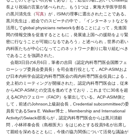
ることのできない功労者である」と，総会の場においてChatel会
長より祝福の言葉が述べられた。もう1つは，東海大学医学部長
の黒川清先生（
写真
）が，ISIMの理事に選出されたことである。
黒川先生は，総会でのスピーチの中で，「インターネットなどを
活用してglobal physicians networkを創ることによって，先進国
間の情報交換を促進するとともに，発展途上国への援助をより緊
密に行なうことが可能になるであろう」と述べられ，世界の若い
内科医たちが中心になってこのネットワーク創りに取り組むべき
であることを強調された。
会期3日目の6月6日，筆者の吉田（認定内科専門医会国際フェ
ローシップ委員会委員長）を司会進行役として，ACP-ASIMおよ
び日本内科学会認定内科専門医会の両内科専門医会役員による，
史上初のミーティングが開催された。認定内科専門医会は，従来
からACP-ASIMとの交流を進めてきており，これまでに30名を超
えるACPのフェロー（FACP）を輩出している。ACP-ASIM側と
して，前述のJohnson上級副会長，Credential subcommitteeの委
員長であるSara E. Walker博士，Membership and International
ActivityのSwiacki部長らが，認定内科専門医会からは黒川清顧
問，小林祥泰会長（島根医大）をはじめとする役員9名が出席し
て親睦を深めるとともに，今後の協力関係について活発な議論が