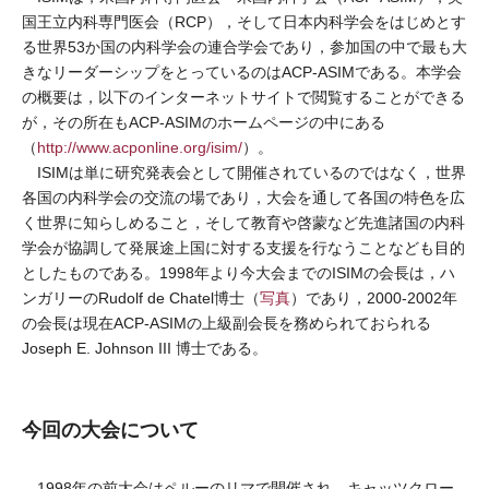
国王立内科専門医会（RCP），そして日本内科学会をはじめとす
る世界53か国の内科学会の連合学会であり，参加国の中で最も大
きなリーダーシップをとっているのはACP-ASIMである。本学会
の概要は，以下のインターネットサイトで閲覧することができる
が，その所在もACP-ASIMのホームページの中にある
（
http://www.acponline.org/isim/
）。
ISIMは単に研究発表会として開催されているのではなく，世界
各国の内科学会の交流の場であり，大会を通して各国の特色を広
く世界に知らしめること，そして教育や啓蒙など先進諸国の内科
学会が協調して発展途上国に対する支援を行なうことなども目的
としたものである。1998年より今大会までのISIMの会長は，ハ
ンガリーのRudolf de Chatel博士（
写真
）であり，2000-2002年
の会長は現在ACP-ASIMの上級副会長を務められておられる
Joseph E. Johnson III 博士である。
今回の大会について
1998年の前大会はペルーのリマで開催され，キャッツクロー