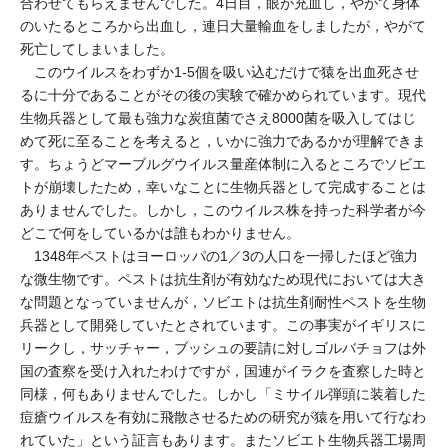
合わせてもらえませんでした。4日目，眼が充血し，やがて身体
のいたるところから出血し，連日大量輸血をしましたが，やがて
死亡してしまいました。
このウイルスをわずか1-5個を吸い込むだけで猿を出血死させ
るに十分であることがその後の実験で確かめられています。現代
生物兵器として最も強力な炭疽菌でさえ8000菌を吸入してはじ
めて死に至ることを考えると，いかに強力であるかが理解できま
す。ちょうどマーブルグウイルス量産体制に入るところでソビエ
トが崩壊したため，幸いなことに生物兵器として完成することは
ありませんでした。しかし，このウイルス株を持った科学者が今
どこで何をしているかは誰もわかりません。
1348年ペストはヨーロッパの1／3の人口を一掃したほど強力
な微生物です。ペストは抗生剤が有効なため現代においては大き
な問題となっていませんが，ソビエトは抗生剤耐性ペストを生物
兵器として開発していたとされています。この事実がイギリスに
リークし，サッチャー，ブッシュの要請に対しゴルバチョフは外
国の査察を受け入れたわけですが，国連がイラクを査察した時と
同様，何もありませんでした。しかし「ミサイル弾頭に装着した
痘瘡ウイルスを有効に飛散させるための研究が猿を用いて行なわ
れていた」という証言もあります。またソビエト生物兵器工場周