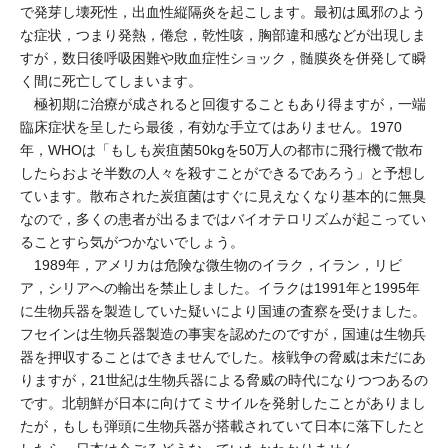
で発芽し壊死性，出血性縦隔炎を起こします。最初は風邪のよう
な症状，つまり発熱，倦怠，乾性咳，胸部違和感などが出現しま
すが，数日後呼吸困難や敗血症性ショック，髄膜炎を併発して瞬
く間に死亡してしまいます。
極初期に治療が成されると回復することもあり得ますが，一端
臨床症状を呈したら最後，有効な手立てはありません。1970
年，WHOは「もしも炭疽菌50kgを50万人の都市に飛行機で散布
したらおよそ半数の人々を殺すことができるであろう」と予想し
ています。散布された炭疽菌はすぐに見えなくなり基本的に無臭
なので，多くの患者が出るまではバイオテロリズムが起こってい
ることすら気がつかないでしょう。
1989年，アメリカは危険な微生物のイラク，イラン，リビ
ア，シリアへの輸出を禁止しました。イラクは1991年と1995年
に生物兵器を製造していた疑いにより国連の査察を受けました。
フセインは生物兵器製造の事実を認めたのですが，国連は生物兵
器を押収することはできませんでした。核戦争の脅威は未だにあ
りますが，21世紀は生物兵器による脅威の時代になりつつあるの
です。北朝鮮が日本に向けてミサイルを発射したことがありまし
たが，もしも弾頭に生物兵器が搭載されていて日本に落下したと