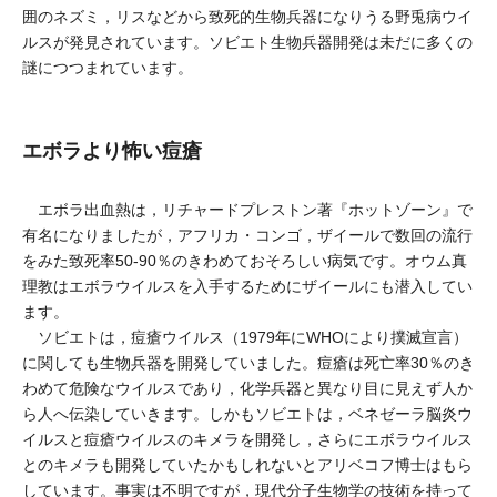
囲のネズミ，リスなどから致死的生物兵器になりうる野兎病ウイ
ルスが発見されています。ソビエト生物兵器開発は未だに多くの
謎につつまれています。
エボラより怖い痘瘡
エボラ出血熱は，リチャードプレストン著『ホットゾーン』で
有名になりましたが，アフリカ・コンゴ，ザイールで数回の流行
をみた致死率50-90％のきわめておそろしい病気です。オウム真
理教はエボラウイルスを入手するためにザイールにも潜入してい
ます。
ソビエトは，痘瘡ウイルス（1979年にWHOにより撲滅宣言）
に関しても生物兵器を開発していました。痘瘡は死亡率30％のき
わめて危険なウイルスであり，化学兵器と異なり目に見えず人か
ら人へ伝染していきます。しかもソビエトは，ベネゼーラ脳炎ウ
イルスと痘瘡ウイルスのキメラを開発し，さらにエボラウイルス
とのキメラも開発していたかもしれないとアリベコフ博士はもら
しています。事実は不明ですが，現代分子生物学の技術を持って