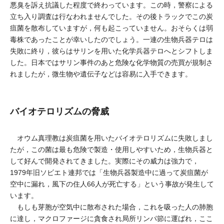
悪臭を訴え抗議した程度で終わっています。この時，警察による
立ち入り調査は行なわれませんでした。その後トラックでこの炭
疽菌を散布していますが，何も起こっていません。おそらくは弱
毒株であったことが幸いしたのでしょう。一連の生物兵器テロは
失敗に終り，彼らはサリンを用いた化学兵器テロへとシフトしま
した。日本ではサリン事件のあと危険な化学物質の売買が規制さ
れましたが，微生物や遺伝子などは容易に入手できます。
バイオテロリズムの脅威
オウム真理教は炭疽菌を用いたバイオテロリズムに失敗しまし
たが，この菌は最も危険で製造・使用しやすいため，生物兵器と
して好んで開発されてきました。実際にその威力は強力で，
1979年旧ソビエト連邦では「生物兵器製造中に過って炭疽菌が
空中に漏れ，風下の住人66人が死亡する」という事故が発生して
います。
もしも芽胞が空気中に散布された場合，これを吸った人の肺胞
に達し，マクロファージに貪食され局所リンパ節に運ばれ，ここ