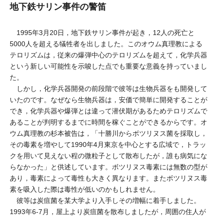
地下鉄サリン事件の警笛
1995年3月20日，地下鉄サリン事件が起き，12人の死亡と
5000人を超える犠牲者を出しました。このオウム真理教による
テロリズムは，従来の爆弾中心のテロリズムを超えて，化学兵器
という新しい可能性を示唆した点でも重要な意義を持っていまし
た。
しかし，化学兵器開発の前段階で彼等は生物兵器をも開発して
いたのです。なぜなら生物兵器は，安価で簡単に開発することが
でき，化学兵器や爆弾とは違って潜伏期があるためテロリズムで
あることが判明するまでに時間を稼ぐことができるからです。オ
ウム真理教の杉本被告は，「十勝川からボツリヌス菌を採取し，
その毒素を増やして1990年4月東京を中心とする広域で，トラッ
クを用いて見えない程の微粒子として散布したが，誰も病気にな
らなかった」と供述しています。ボツリヌス毒素には無数の型が
あり，毒素によって毒性も大きく異なります。またボツリヌス毒
素を吸入した際は毒性が低いのかもしれません。
彼等は炭疽菌を某大学より入手しその増幅に着手しました。
1993年6-7月，屋上より炭疽菌を散布しましたが，周囲の住人が