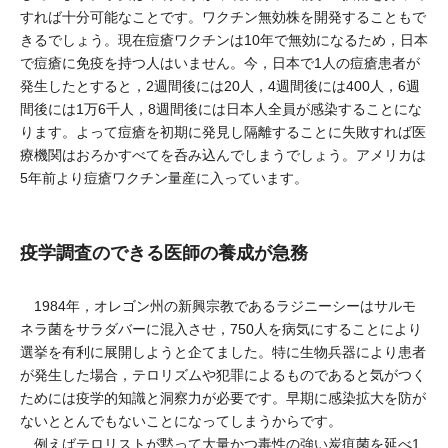
すれば十分可能なことです。ワクチン無効株を開発することもで
きるでしょう。現在痘瘡ワクチンは10年で無効になるため，日本
で痘瘡に免疫を持つ人はいません。今，日本で1人の痘瘡患者が
発生したとすると，2週間後には20人，4週間後には400人，6週
間後には1万6千人，8週間後には日本人全員が感染することにな
ります。よって痘瘡を初期に発見し隔離することに失敗すれば医
療機関はおろかすべてを呑み込んでしまうでしょう。アメリカは
5年前より痘瘡ワクチン量産に入っています。
疫学調査のできる医師の養成が急務
1984年，オレゴン州の新興宗教であるラジニーシーはサルモ
ネラ菌をサラダバーに混入させ，750人を病気にすることにより
選挙を有利に展開しようと企てました。特に生物兵器により患者
が発生した場合，テロリズムや犯罪によるものであると気がつく
ためには疫学的知識と洞察力が必要です。早期に感染拡大を防が
ないととんでもないことになってしまうからです。
例えばテロリストが黙って大量かつ毒性の強い炭疽菌を延べ1