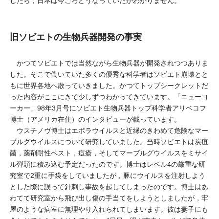
したら，日本は今ごろどうなっていたかわかりません。
旧ソビエトの生物兵器開発の事実
かつてソビエトでは当然ながら生物兵器が開発されつつありま
した。そこで働いていた多くの優秀な科学者はソビエト崩壊とと
もに世界各地へ散っていきました。かつてトップシークレットだ
った内容がここにきて少しずつわかってきています。「ニューヨ
ーカー」98年3月号にソビエト生物兵器トップ科学者アリベコフ
博士（アメリカ在住）のインタビューが載っています。
ウスチノヴ博士はエボラウイルスと近縁のきわめて危険なマー
ブルグウイルスについて研究していました。当時ソビエトは炭疽
菌，薬剤耐性ペスト，痘瘡，そしてマーブルグウイルスをミサイ
ル弾頭に積み込む予定だったのです。博士はレベル4の厳重な研
究室で2重に手袋をしていましたが，豚にウイルスを注射しよう
とした際に誤って針刺し事故を起してしまったのです。博士はあ
わてて研究室から飛び出し傷の手当てをしようとしましたが，牢
屋のような病室に無理やり入れられてしまいます。彼は妻子にも