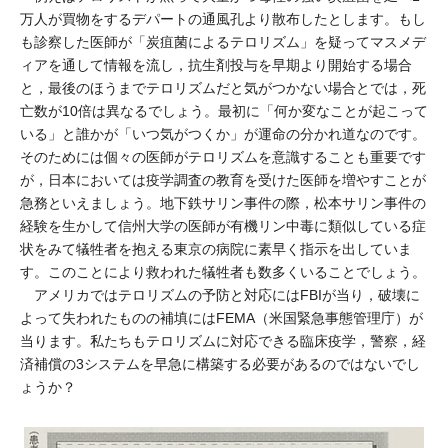
万人が買物をするデパートの通風孔より散布したとします。もし
も診察した医師が「炭疽菌によるテロリズム」を疑ってマスメデ
ィアを通して情報を流し，抗生剤投与を早期より開始する場合
と，最後のほうまでテロリズムだと気がつかない場合とでは，死
亡数が10倍は異なるでしょう。最初に「何か変なことが起こって
いる」と誰かが「いつ気がつくか」が運命の分かれ道なのです。
そのためには個々の医師がテロリズムを意識することも重要です
が，日本においては疫学調査の教育を受けた医師を増やすことが
急務といえましょう。地下鉄サリン事件の際，松本サリン事件の
経験を生かして信州大学の医師が有機リン中毒に類似している症
状をみて犠牲者を抱える東京の病院に素早く指示を出していま
す。このことにより救われた犠牲者も数多くいることでしょう。
アメリカではテロリズムの予防と対応にはFBIが当り，破壊に
よって失われたものの補填にはFEMA（米国緊急事態管理庁）が
当ります。私たちもテロリズムに対応できる臨床疫学，警察，経
済補償の3システムを早急に構築する必要があるのではないでし
ょうか？