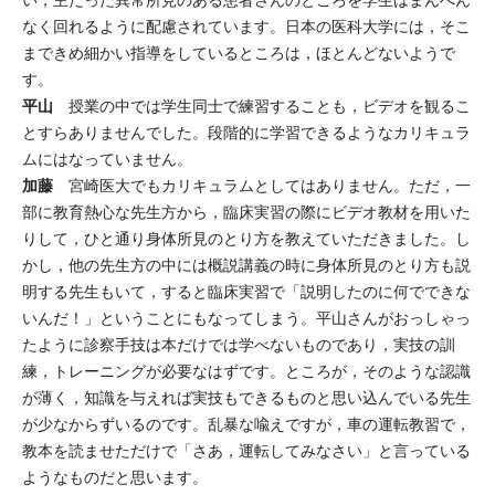
い，主だった異常所見のある患者さんのところを学生はまんべん
なく回れるように配慮されています。日本の医科大学には，そこ
まできめ細かい指導をしているところは，ほとんどないようで
す。
平山
授業の中では学生同士で練習することも，ビデオを観るこ
とすらありませんでした。段階的に学習できるようなカリキュラ
ムにはなっていません。
加藤
宮崎医大でもカリキュラムとしてはありません。ただ，一
部に教育熱心な先生方から，臨床実習の際にビデオ教材を用いた
りして，ひと通り身体所見のとり方を教えていただきました。し
かし，他の先生方の中には概説講義の時に身体所見のとり方も説
明する先生もいて，すると臨床実習で「説明したのに何でできな
いんだ！」ということにもなってしまう。平山さんがおっしゃっ
たように診察手技は本だけでは学べないものであり，実技の訓
練，トレーニングが必要なはずです。ところが，そのような認識
が薄く，知識を与えれば実技もできるものと思い込んでいる先生
が少なからずいるのです。乱暴な喩えですが，車の運転教習で，
教本を読ませただけで「さあ，運転してみなさい」と言っている
ようなものだと思います。