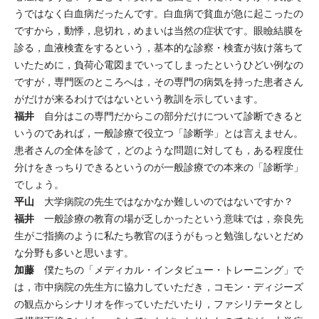
うではなく白血病だったんです。白血病で貧血が急に起こったの
ですから，動悸，息切れ，めまいは当然の症状です。眼瞼結膜を
診る，血液検査をするという，基本的な診察・検査が抜け落ちて
いたために，負荷心電図までいってしまったというひどい例なの
ですが，専門医のところへは，その専門の病気を持った患者さん
がだけが来るわけではないという教訓を示しています。
福井
自分はこの専門だからこの部分だけについて診断できると
いうのであれば，一般診療で役立つ「診断学」とは言えません。
患者さんの全体を診て，どのような問題に対しても，ある程度仕
分けをきっちりできるというのが一般診療での本来の「診断学」
でしょう。
平山
大学病院の先生ではなかなか難しいのではないですか？
福井
一般診療の教育の場が乏しかったという意味では，奈良先
生がご指摘のように私たち教官のほうがもっと勉強しないとだめ
な分野も多いと思います。
加藤
僕たちの「メディカル・インタビュー・トレーニング」で
は，市中病院の先生方に協力していただき，コモン・ディジーズ
の観点からシナリオを作っていただいたり，ファシリテータとし