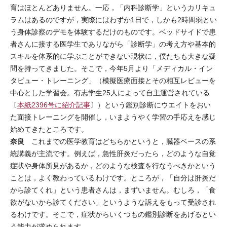
育はほとんどありません。一応，「内科診断学」というカリキュ
ラムはあるのですが，実際にはわずか1日で，しかも2時間弱とい
う身体診察のデモを体験するだけのものです。ベッドサイドで患
者さんに接する医学生でありながら「診断学」の考え方や基本的
スキルを体系的に学ぶことができない現状に，僕たちも大きな疑
問を持ってきました。そこで，今年5月より「メディカル・イン
タビュー・トレーニング」（模擬医療面接とその相互レビューを
中心とした学習会。有志学生25人によって自主運営されている
〔
本紙2396号に紹介記事
〕）という鑑別診断にウエイトをおい
た面接トレーニングを開催し，いまようやく学習の手応えを感じ
始めてきたところです。
奈良
これまでの医学教育はどちらかというと，臓器ベースの系
統講義が主流です。例えば，急性肝炎だったら，どのような自覚
症状や身体所見があるか，どのような検査を行なうべきかという
ことは，よく教わっているわけです。ところが，「自分は肝炎だ
から診てくれ」という患者さんは，まずいません。むしろ，「食
欲がないから診てください」というような訴えをもって受診され
るわけです。そこで，症状からいくつもの鑑別診断をあげるとい
う能力が求められます。