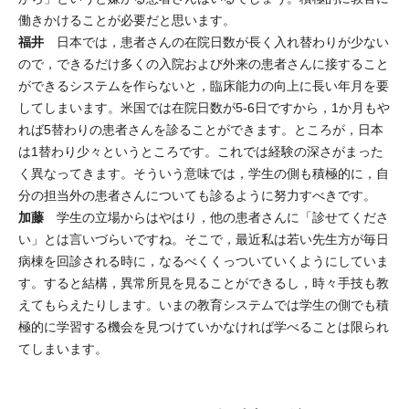
働きかけることが必要だと思います。
福井
日本では，患者さんの在院日数が長く入れ替わりが少ない
ので，できるだけ多くの入院および外来の患者さんに接すること
ができるシステムを作らないと，臨床能力の向上に長い年月を要
してしまいます。米国では在院日数が5-6日ですから，1か月もや
れば5替わりの患者さんを診ることができます。ところが，日本
は1替わり少々というところです。これでは経験の深さがまった
く異なってきます。そういう意味では，学生の側も積極的に，自
分の担当外の患者さんについても診るように努力すべきです。
加藤
学生の立場からはやはり，他の患者さんに「診せてくださ
い」とは言いづらいですね。そこで，最近私は若い先生方が毎日
病棟を回診される時に，なるべくくっついていくようにしていま
す。すると結構，異常所見を見ることができるし，時々手技も教
えてもらえたりします。いまの教育システムでは学生の側でも積
極的に学習する機会を見つけていかなければ学べることは限られ
てしまいます。