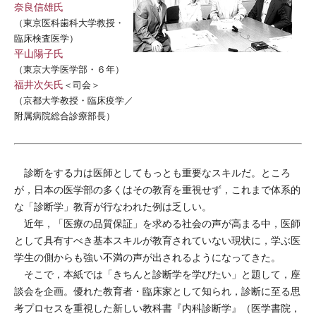
奈良信雄氏
（東京医科歯科大学教授・
臨床検査医学）
平山陽子氏
（東京大学医学部・６年）
福井次矢氏
＜司会＞
（京都大学教授・臨床疫学／
附属病院総合診療部長）
診断をする力は医師としてもっとも重要なスキルだ。ところ
が，日本の医学部の多くはその教育を重視せず，これまで体系的
な「診断学」教育が行なわれた例は乏しい。
近年，「医療の品質保証」を求める社会の声が高まる中，医師
として具有すべき基本スキルが教育されていない現状に，学ぶ医
学生の側からも強い不満の声が出されるようになってきた。
そこで，本紙では「きちんと診断学を学びたい」と題して，座
談会を企画。優れた教育者・臨床家として知られ，診断に至る思
考プロセスを重視した新しい教科書『内科診断学』（医学書院，