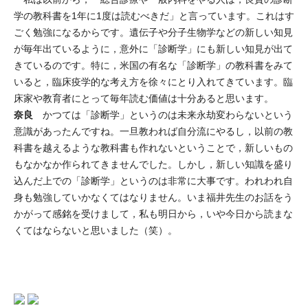
学の教科書を1年に1度は読むべきだ」と言っています。これはす
ごく勉強になるからです。遺伝子や分子生物学などの新しい知見
が毎年出ているように，意外に「診断学」にも新しい知見が出て
きているのです。特に，米国の有名な「診断学」の教科書をみて
いると，臨床疫学的な考え方を徐々にとり入れてきています。臨
床家や教育者にとって毎年読む価値は十分あると思います。
奈良
かつては「診断学」というのは未来永劫変わらないという
意識があったんですね。一旦教われば自分流にやるし，以前の教
科書を越えるような教科書も作れないということで，新しいもの
もなかなか作られてきませんでした。しかし，新しい知識を盛り
込んだ上での「診断学」というのは非常に大事です。われわれ自
身も勉強していかなくてはなりません。いま福井先生のお話をう
かがって感銘を受けまして，私も明日から，いや今日から読まな
くてはならないと思いました（笑）。