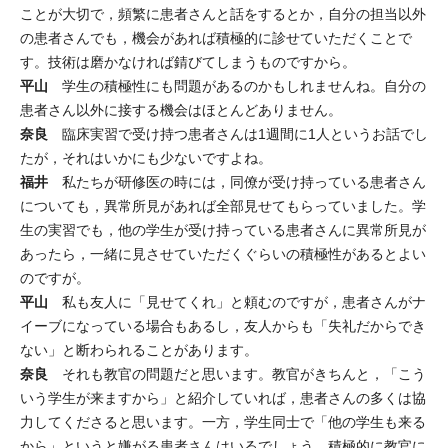
ことが大切で，頻繁に患者さんと話をするとか，自分の担当以外
の患者さんでも，機会があれば積極的に診せていただくことで
す。技術は磨かなければ錆びてしまうものですから。
平山
学生の積極性にも問題があるのかもしれませんね。自分の
患者さん以外に接する機会はほとんどありません。
奈良
臨床実習で受け持つ患者さんは1週間に1人というお話でし
たが，それはいかにも少ないですよね。
福井
私たちが研修医の時には，同僚が受け持っている患者さん
についても，異常所見があれば全部見せてもらっていました。学
生の実習でも，他の学生が受け持っている患者さんに異常所見が
あったら，一緒に見させていただくぐらいの積極性があるとよい
のですが。
平山
私も友人に「見せてくれ」と頼むのですが，患者さんがナ
イーブになっている場合もあるし，友人からも「失礼だからでき
ない」と断わられることがあります。
奈良
それも教官の問題だと思います。教官がきちんと，「こう
いう学生が来ますから」と紹介していれば，患者さんの多くは協
力してくださると思います。一方，学生同士で「他の学生も来る
から」というと嫌がる患者さんはいるでしょう。積極的に教官に