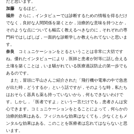
だと思います。
加藤
なるほど。
福井
さらに，インタビューでは診断するための情報を得るだけ
でなく，良好な人間関係を築くとか，治療的な意味を持つとか，
そのような点についても幅広く教えるべきなのに，それぞれの専
門科ではしばしば，一面的な診断学しか教えられてないと思いま
す。
奈良
コミュニケーションをとるということは非常に大切です
ね。優れたインタビューにより，医師と患者が対等に話し合える
土壤を築くことは，いま騒がれている医療過誤防止の第一歩でも
あるのです。
また，冒頭に平山さんご紹介された「飛行機や電車の中で急患
が出た時，どうするか」という話ですが，そのような時，私たち
はおそらく器具も薬も持っていないから，何もできないわけで
す。しかし，「医者ですよ」という一言だけでも，患者さんは安
心できます。コミュニケーションをとることによって，何らかの
治療的効果はある。フィジカルな効果はなくても，少なくともメ
ンタルな効果はある。このことを医療者は忘れてはならないと思
います。