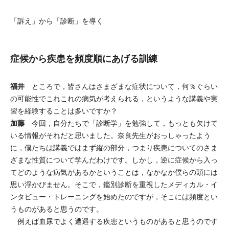
「訴え」から「診断」を導く
症候から疾患を頻度順にあげる訓練
福井
ところで，皆さんはさまざまな症状について，何％ぐらい
の可能性でこれこれの病気が考えられる，というような講義や実
習を経験することは多いですか？
加藤
今回，自分たちで「診断学」を勉強して，もっとも欠けて
いる情報がそれだと思いました。奈良先生がおっしゃったよう
に，僕たちは講義ではまず縦の部分，つまり疾患についてのさま
ざまな性質について学んだわけです。しかし，逆に症候から入っ
てどのような病気があるかということは，なかなか僕らの頭には
思い浮かびません。そこで，鑑別診断を重視したメディカル・イ
ンタビュー・トレーニングを始めたのですが，そこには頻度とい
うものがあると思うのです。
例えば血尿でよく遭遇する疾患というものがあると思うのです