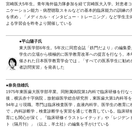
宮崎医大5年生。青年海外協力隊参加を経て宮崎医大入学。対患者
ニケーション能力・病歴聴取スキルなどの基本的臨床能力の訓練の
を求め，「メディカル・インタビュー・トレーニング」など学生主
よる学習会を昨冬より開催している
●平山陽子氏
東大医学部6年生。5年次に同窓会誌「鉄門だより」の編集委
学生の立場から積極的に医学教育改革への提言を行なう。本
催された日本医学教育学会では，「すべての医系学生に勧め
者訪問実習」を発表した
●奈良信雄氏
1975年東医歯大医学部卒業。同附属病院第1内科で臨床研修を行な
後，横浜赤十字病院，放射線医学総合研究所，東医歯大第1内科等
94年より現職。専門は臨床検査医学，血液内科学。医学生の教育に
で，内科診断学，検査診断学を実習を通じて教育している。臨床研
育にも関心が深く，『臨床研修イラストレイテッド』や「レジデン
ト（隔月刊）」（以上，羊土社）の編集を手がけている