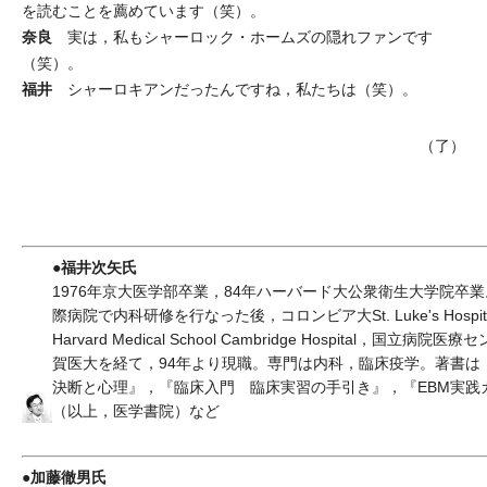
を読むことを薦めています（笑）。
奈良
実は，私もシャーロック・ホームズの隠れファンです
（笑）。
福井
シャーロキアンだったんですね，私たちは（笑）。
（了）
●福井次矢氏
1976年京大医学部卒業，84年ハーバード大公衆衛生大学院卒
際病院で内科研修を行なった後，コロンビア大St. Luke's Hospital
Harvard Medical School Cambridge Hospital，国立病院
賀医大を経て，94年より現職。専門は内科，臨床疫学。著書は
決断と心理』，『臨床入門 臨床実習の手引き』，『EBM実践
（以上，医学書院）など
●加藤徹男氏