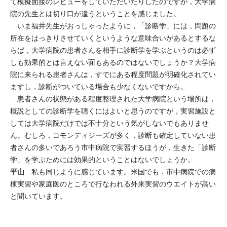
て模擬面接のレビューをしていただいたりしたのですが，大学病
院の先生とは切り口が違うということを感じました。
いま福井先生がおっしゃったように，「診断学」には，問題の
所在をはっきりさせていくというような意味合いがあるとするな
らば，大学病院の患者さんを相手に診断学を学ぶというのは必ず
しも効果的とは言えない面もあるのではないでしょうか？大学病
院に来られる患者さんは，すでにある程度問題が明確化されてい
ますし，診断がついている場合も少なくないですから。
患者さんの状態がある程度整理された大学病院という場所は，
概説としての診断学を聴くにはよいと思うのですが，実習施設と
しては大学病院だけでは不十分という気がしないでもありませ
ん。むしろ，コモンディジーズが多く，診断も確定していない患
者さんの多いであろう市中病院で実習するほうが，生きた「診断
学」を学ぶためには効果的ということはないでしょうか。
平山
私も同じように感じています。米国でも，市中病院での病
棟実習や家庭医のところで行なわれる外来実習のウエイトが高い
と聞いています。