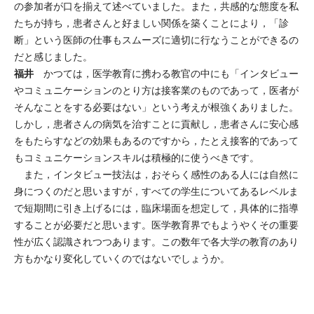
の参加者が口を揃えて述べていました。また，共感的な態度を私
たちが持ち，患者さんと好ましい関係を築くことにより，「診
断」という医師の仕事もスムーズに適切に行なうことができるの
だと感じました。
福井
かつては，医学教育に携わる教官の中にも「インタビュー
やコミュニケーションのとり方は接客業のものであって，医者が
そんなことをする必要はない」という考えが根強くありました。
しかし，患者さんの病気を治すことに貢献し，患者さんに安心感
をもたらすなどの効果もあるのですから，たとえ接客的であって
もコミュニケーションスキルは積極的に使うべきです。
また，インタビュー技法は，おそらく感性のある人には自然に
身につくのだと思いますが，すべての学生についてあるレベルま
で短期間に引き上げるには，臨床場面を想定して，具体的に指導
することが必要だと思います。医学教育界でもようやくその重要
性が広く認識されつつあります。この数年で各大学の教育のあり
方もかなり変化していくのではないでしょうか。