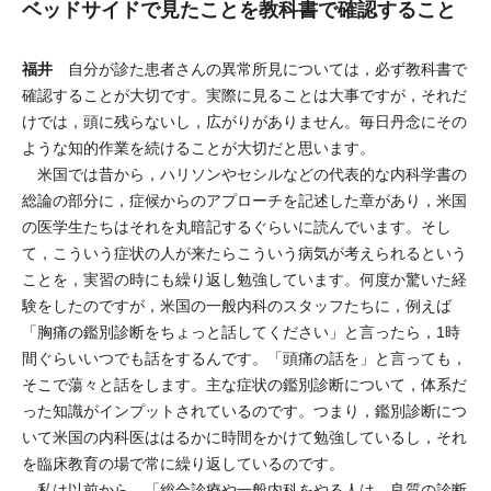
ベッドサイドで見たことを教科書で確認すること
福井
自分が診た患者さんの異常所見については，必ず教科書で
確認することが大切です。実際に見ることは大事ですが，それだ
けでは，頭に残らないし，広がりがありません。毎日丹念にその
ような知的作業を続けることが大切だと思います。
米国では昔から，ハリソンやセシルなどの代表的な内科学書の
総論の部分に，症候からのアプローチを記述した章があり，米国
の医学生たちはそれを丸暗記するぐらいに読んでいます。そし
て，こういう症状の人が来たらこういう病気が考えられるという
ことを，実習の時にも繰り返し勉強しています。何度か驚いた経
験をしたのですが，米国の一般内科のスタッフたちに，例えば
「胸痛の鑑別診断をちょっと話してください」と言ったら，1時
間ぐらいいつでも話をするんです。「頭痛の話を」と言っても，
そこで蕩々と話をします。主な症状の鑑別診断について，体系だ
った知識がインプットされているのです。つまり，鑑別診断につ
いて米国の内科医ははるかに時間をかけて勉強しているし，それ
を臨床教育の場で常に繰り返しているのです。
私は以前から，「総合診療や一般内科をやる人は，良質の診断