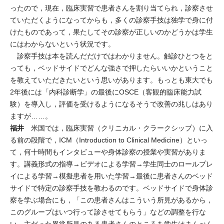
ったので，現在，臨床実習で患者さんを割り当てられ，診察させ
ていただくようになってからも，多くの診察手技は独学で身に付
けたものであって，果たしてその診察が正しいのかどうかは学生
にはわからないという状況です。
診察手技は本を読んだだけではわかりません。触診ひとつをと
っても，ベッドサイドでどんな強さで押したらいいかということ
を教えていただきたいという思いがあります。もっとも東大でも
2年後には「内科診断学」の最後にOSCE（客観的臨床能力試
験）を導入し，評価を受けるようになるそうで改善の兆しはあり
ますが……。
福井
米国では，臨床実習（クリニカル・クラークシップ）に入
る前の段階で，ICM（Introduction to Clinical Medicine）といっ
て，何十時間もインタビューや身体診察の授業や実習がありま
す。講義形式の指導→ビデオによる学習→学生同士のロールプレ
イによる学習→模擬患者を用いた学習→最後に患者さんのベッド
サイドで特定の診察手技を教わるのです。ベッドサイドで身体診
察を学ぶ場合にも，「この患者さんはこういう所見があるから，
このグループはいつ行って診させてもらう」などの調整を行な