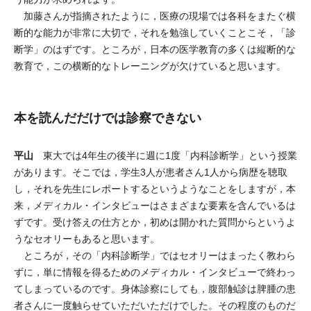
加藤さんが指摘されたように，医療の現場では各科をまたぐ横
断的な能力が非常に大切で，それを勉強していくことこそ，「診
断学」のはずです。ところが，日本の医学教育の多くは縦断的な
教育で，この横断的なトレーニングが欠けていると思います。
本を読んだだけでは診察できない
平山
東大では4年生の後半に週に1度「内科診断学」という授業
があります。そこでは，学生3人が患者さん1人から病歴を聴取
し，それを先生にレポートするというようなことをしますが，本
来，メディカル・インタビューはさまざまな要素を含んでいるは
ずです。受け答えの仕方とか，初めは開かれた質問からというよ
うなセオリーもあると思います。
ところが，その「内科診断学」ではセオリーはまったく教わら
ずに，単に情報を得るためのメディカル・インタビューで終わっ
てしまっているのです。身体診察にしても，腹部触診は脾腫の患
者さんに一度触らせていただいただけでした。その程度のものだ