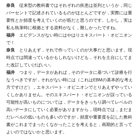
奈良
従来型の教科書ではそれぞれの疾患は並列というか，同じ
パーセントで記述されているものがほとんどですが，実際には重
要性とか頻度を考えていくのが筋だと思うのです。しかし，実は
私も執筆時に根拠とする資料がなく，難しかったですね。
福井
エビデンスがない時にはやはりエキスパート・オピニオン
で！
奈良
とりあえず，それで作っていくのが大事だと思います。現
時点では間違っているかもしれないけども，それを土台にしてま
た改訂していけばいい。
福井
つまり，データがあれば，そのデータに基づいて診療を行
なうべきですが，それがない時には（これはEBMの基本的な考え
方ですけど），エキスパート・オピニオンでとりあえずやってい
くしかありません。そのエキスパート・オピニオンが誤っている
可能性が高いものについては，データをきっちり調べてレベルの
高いデータにしていく必要がありますから，現時点では，まだま
だレベルの低いものも多いのですが，頻度や重要度を記した教科
書がこれまでまったくなかったことを考えると，画期的と言って
よいのではないかと思います。