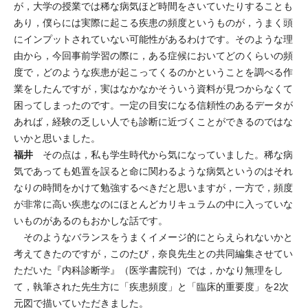
が，大学の授業では稀な病気ほど時間をさいていたりすることも
あり，僕らには実際に起こる疾患の頻度というものが，うまく頭
にインプットされていない可能性があるわけです。そのような理
由から，今回事前学習の際に，ある症候においてどのくらいの頻
度で，どのような疾患が起こってくるのかということを調べる作
業をしたんですが，実はなかなかそういう資料が見つからなくて
困ってしまったのです。一定の目安になる信頼性のあるデータが
あれば，経験の乏しい人でも診断に近づくことができるのではな
いかと思いました。
福井
その点は，私も学生時代から気になっていました。稀な病
気であっても処置を誤ると命に関わるような病気というのはそれ
なりの時間をかけて勉強するべきだと思いますが，一方で，頻度
が非常に高い疾患なのにほとんどカリキュラムの中に入っていな
いものがあるのもおかしな話です。
そのようなバランスをうまくイメージ的にとらえられないかと
考えてきたのですが，このたび，奈良先生との共同編集させてい
ただいた『内科診断学』（医学書院刊）では，かなり無理をし
て，執筆された先生方に「疾患頻度」と「臨床的重要度」を2次
元図で描いていただきました。