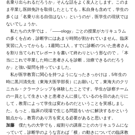
名乗り出られるだろうか」そんな話をよく友人とします。このま
ま卒業し医師免許を取得したとしても，私自身も含めて，学生の
多くは「名乗り出る自信はない」というのが，医学生の現状では
ないでしょうか。
私たちの大学では，「――ology」ごとの授業がカリキュラム
の多くを占め，診断学にはあまり時間が割かれていません。臨床
実習に入ってからも，1週間に1人，すでに診断のついた患者さん
を割り当てられてレポートを書いて終わりという形なので，「本
当にこれで卒業した時に患者さんを診断，治療できるのだろう
か」と強い疑問を持っていました。
私が医学教育に関心を持つようになったきっかけは，5年生の
時に黒川清先生（東海大医学部長）にお願いして，東海大のクリ
ニカル・クラークシップを体験したことです。学生が診察チーム
の一員として生きいきと患者さんに接しているのを目のあたりに
して，教育によって学生は変わるのだということを実感しまし
た。もっと，臨床の現場で生じる問題をいかに解決するかという
観点から，教育のあり方を変える必要があると思います。
加藤
僕たちの大学でも，縦割りの講座ごとのカリキュラムにな
っていて，診断学のような言わば「横」の動きについての臨床教