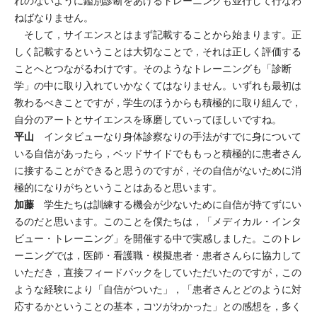
れのないように鑑別診断をあげるトレーニングも並行して行なわ
ねばなりません。
そして，サイエンスとはまず記載することから始まります。正
しく記載するということは大切なことで，それは正しく評価する
ことへとつながるわけです。そのようなトレーニングも「診断
学」の中に取り入れていかなくてはなりません。いずれも最初は
教わるべきことですが，学生のほうからも積極的に取り組んで，
自分のアートとサイエンスを琢磨していってほしいですね。
平山
インタビューなり身体診察なりの手法がすでに身について
いる自信があったら，ベッドサイドでももっと積極的に患者さん
に接することができると思うのですが，その自信がないために消
極的になりがちということはあると思います。
加藤
学生たちは訓練する機会が少ないために自信が持てずにい
るのだと思います。このことを僕たちは，「メディカル・インタ
ビュー・トレーニング」を開催する中で実感しました。このトレ
ーニングでは，医師・看護職・模擬患者・患者さんらに協力して
いただき，直接フィードバックをしていただいたのですが，この
ような経験により「自信がついた」，「患者さんとどのように対
応するかということの基本，コツがわかった」との感想を，多く