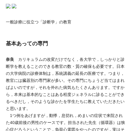
一般診療に役立つ「診断学」の教育
基本あっての専門
奈良
カリキュラムの改変だけでなく，各大学で，しっかりと診
断学を教えることのできる教官の数・質の確保も必要です。日本
の大学病院の診療体制は，系統講義の延長の医療です。つまり，
教官には臓器別の専門家が多い。その専門にちょうど当てはまれ
ばよいのですが，それを外れた病気もたくさんあります。ですか
ら，本来は基本的なことはある程度ジェネラルに診ることができ
るべきだし，そのような診かたを学生たちに教えていただきたい
と思います。
1つ例をあげますが，動悸，息切れ，めまいの症状で来院され
た40歳前後の男性のケースです。担当された先生（循環器）は狭
心症だろうということで，負荷心電図をやったのですが，実はそ