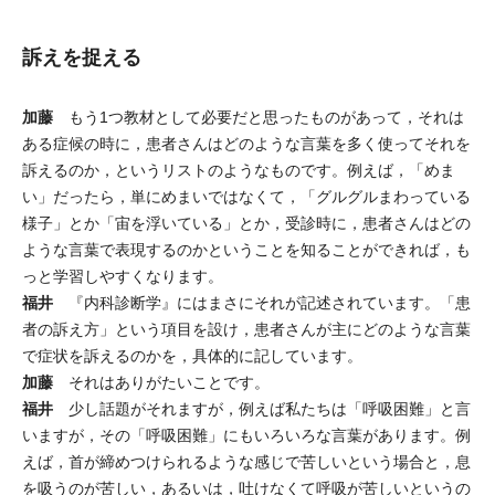
訴えを捉える
加藤
もう1つ教材として必要だと思ったものがあって，それは
ある症候の時に，患者さんはどのような言葉を多く使ってそれを
訴えるのか，というリストのようなものです。例えば，「めま
い」だったら，単にめまいではなくて，「グルグルまわっている
様子」とか「宙を浮いている」とか，受診時に，患者さんはどの
ような言葉で表現するのかということを知ることができれば，も
っと学習しやすくなります。
福井
『内科診断学』にはまさにそれが記述されています。「患
者の訴え方」という項目を設け，患者さんが主にどのような言葉
で症状を訴えるのかを，具体的に記しています。
加藤
それはありがたいことです。
福井
少し話題がそれますが，例えば私たちは「呼吸困難」と言
いますが，その「呼吸困難」にもいろいろな言葉があります。例
えば，首が締めつけられるような感じで苦しいという場合と，息
を吸うのが苦しい，あるいは，吐けなくて呼吸が苦しいというの