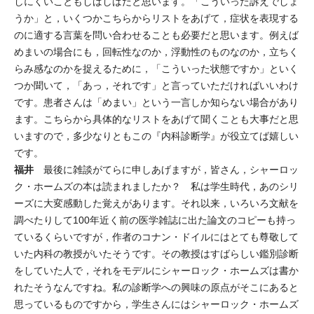
しにくいこともしばしばだと思います。「こういった訴えでしょ
うか」と，いくつかこちらからリストをあげて，症状を表現する
のに適する言葉を問い合わせることも必要だと思います。例えば
めまいの場合にも，回転性なのか，浮動性のものなのか，立ちく
らみ感なのかを捉えるために，「こういった状態ですか」といく
つか聞いて，「あっ，それです」と言っていただければいいわけ
です。患者さんは「めまい」という一言しか知らない場合があり
ます。こちらから具体的なリストをあげて聞くことも大事だと思
いますので，多少なりともこの『内科診断学』が役立てば嬉しい
です。
福井
最後に雑談がてらに申しあげますが，皆さん，シャーロッ
ク・ホームズの本は読まれましたか？ 私は学生時代，あのシリ
ーズに大変感動した覚えがあります。それ以来，いろいろ文献を
調べたりして100年近く前の医学雑誌に出た論文のコピーも持っ
ているくらいですが，作者のコナン・ドイルにはとても尊敬して
いた内科の教授がいたそうです。その教授はすばらしい鑑別診断
をしていた人で，それをモデルにシャーロック・ホームズは書か
れたそうなんですね。私の診断学への興味の原点がそこにあると
思っているものですから，学生さんにはシャーロック・ホームズ