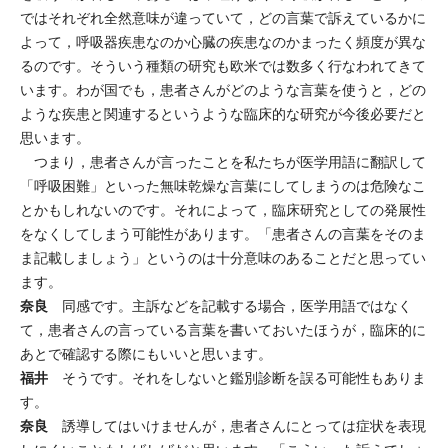
ではそれぞれ全然意味が違っていて，どの言葉で訴えているかに
よって，呼吸器疾患なのか心臓の疾患なのかまったく頻度が異な
るのです。そういう種類の研究も欧米では数多く行なわれてきて
います。わが国でも，患者さんがどのような言葉を使うと，どの
ような疾患と関連するというような臨床的な研究が今後必要だと
思います。
つまり，患者さんが言ったことを私たちが医学用語に翻訳して
「呼吸困難」といった無味乾燥な言葉にしてしまうのは危険なこ
とかもしれないのです。それによって，臨床研究としての発展性
をなくしてしまう可能性があります。「患者さんの言葉をそのま
ま記載しましょう」というのは十分意味のあることだと思ってい
ます。
奈良
同感です。主訴などを記載する場合，医学用語ではなく
て，患者さんの言っている言葉を書いておいたほうが，臨床的に
あとで確認する際にもいいと思います。
福井
そうです。それをしないと鑑別診断を誤る可能性もありま
す。
奈良
誘導してはいけませんが，患者さんにとっては症状を表現