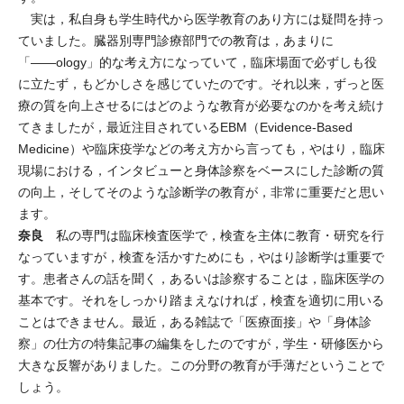
実は，私自身も学生時代から医学教育のあり方には疑問を持っ
ていました。臓器別専門診療部門での教育は，あまりに
「――ology」的な考え方になっていて，臨床場面で必ずしも役
に立たず，もどかしさを感じていたのです。それ以来，ずっと医
療の質を向上させるにはどのような教育が必要なのかを考え続け
てきましたが，最近注目されているEBM（Evidence-Based
Medicine）や臨床疫学などの考え方から言っても，やはり，臨床
現場における，インタビューと身体診察をベースにした診断の質
の向上，そしてそのような診断学の教育が，非常に重要だと思い
ます。
奈良
私の専門は臨床検査医学で，検査を主体に教育・研究を行
なっていますが，検査を活かすためにも，やはり診断学は重要で
す。患者さんの話を聞く，あるいは診察することは，臨床医学の
基本です。それをしっかり踏まえなければ，検査を適切に用いる
ことはできません。最近，ある雑誌で「医療面接」や「身体診
察」の仕方の特集記事の編集をしたのですが，学生・研修医から
大きな反響がありました。この分野の教育が手薄だということで
しょう。