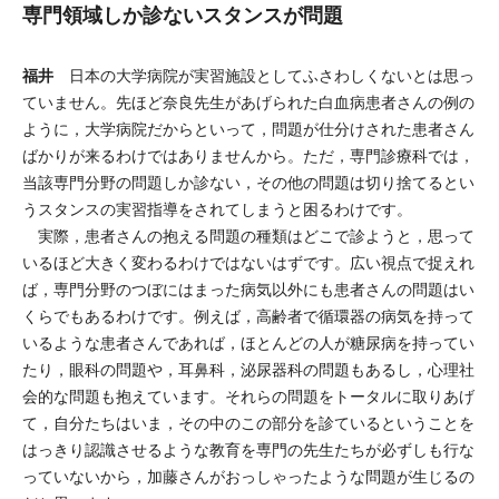
専門領域しか診ないスタンスが問題
福井
日本の大学病院が実習施設としてふさわしくないとは思っ
ていません。先ほど奈良先生があげられた白血病患者さんの例の
ように，大学病院だからといって，問題が仕分けされた患者さん
ばかりが来るわけではありませんから。ただ，専門診療科では，
当該専門分野の問題しか診ない，その他の問題は切り捨てるとい
うスタンスの実習指導をされてしまうと困るわけです。
実際，患者さんの抱える問題の種類はどこで診ようと，思って
いるほど大きく変わるわけではないはずです。広い視点で捉えれ
ば，専門分野のつぼにはまった病気以外にも患者さんの問題はい
くらでもあるわけです。例えば，高齢者で循環器の病気を持って
いるような患者さんであれば，ほとんどの人が糖尿病を持ってい
たり，眼科の問題や，耳鼻科，泌尿器科の問題もあるし，心理社
会的な問題も抱えています。それらの問題をトータルに取りあげ
て，自分たちはいま，その中のこの部分を診ているということを
はっきり認識させるような教育を専門の先生たちが必ずしも行な
っていないから，加藤さんがおっしゃったような問題が生じるの