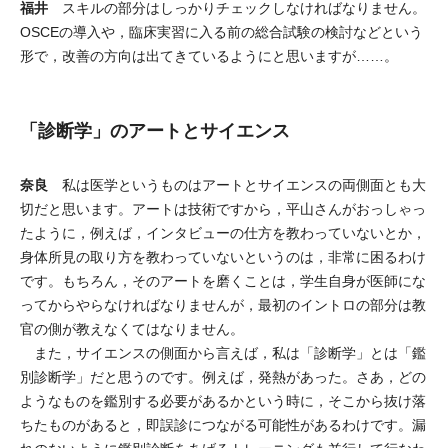
福井
スキルの部分はしっかりチェックしなければなりません。
OSCEの導入や，臨床実習に入る前の総合試験の検討などという
形で，改善の方向は出てきているようにと思いますが……。
「診断学」のアートとサイエンス
奈良
私は医学というものはアートとサイエンスの両側面とも大
切だと思います。アートは技術ですから，平山さんがおっしゃっ
たように，例えば，インタビューの仕方を教わっていないとか，
身体所見の取り方を教わっていないというのは，非常に困るわけ
です。もちろん，そのアートを磨くことは，学生自身が医師にな
ってからやらなければなりませんが，最初のイントロの部分は教
官の側が教えなくてはなりません。
また，サイエンスの側面から言えば，私は「診断学」とは「鑑
別診断学」だと思うのです。例えば，発熱があった。さあ，どの
ようなものを鑑別する必要があるかという時に，そこから抜け落
ちたものがあると，即誤診につながる可能性があるわけです。漏