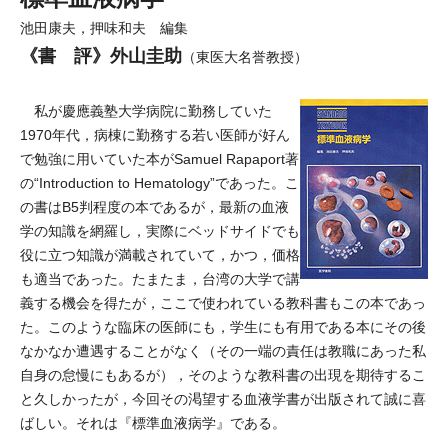
池田康夫，押味和夫 編集
《書 評》外山圭助
（東医大名誉教授）
私が慶應義塾大学病院に勤務していた
1970年代，病棟に勤務する若い医師が好ん
で勉強に用いていた本がSamuel Rapaport著
の“Introduction to Hematology”であった。こ
の書はB5判程度の本であるが，最新の血液
学の知識を網羅し，実際にベッドサイドでも
役に立つ知識が満載されていて，かつ，価格
も適当であった。たまたま，台湾の大学で講
義する機会を得たが，ここで使われている教科書もこの本であっ
た。このような臨床の医師にも，学生にも有用である本にその後
なかなか遭遇することがなく（その一端の責任は教職にあった私
自身の怠慢にもあるが），そのような教科書の出現を期待するこ
と久しかったが，今回その渇望する血液学書が出版されて誠に喜
ばしい。それは『標準血液病学』である。