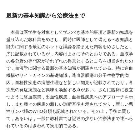
最新の基本知識から治療法まで
本書は医学生を対象として学ぶべき基本的事項と最新の知識を
盛り込んだ教科書をめざし，同時に医師として備えるべき知識と
能力に関する最近のホットな議論を踏まえた内容をめざしたと，
序に記載されているが，内容はまさにそのとおりである。血液学
の各分野の専門家がそれぞれの得意とするところを担当されたの
で，血液学に関する最新の基本知識が網羅されている。特に造血
機構やサイトカインの基礎知識，造血器腫瘍の分子生物学的病
因，血栓性疾患の病態生理など新しい知見が記載されており，各
疾患の発症病態など興味を喚起する点が多い。さらに臨床に役立
つように貧血疾患，出血性疾患，血栓性疾患へのアプローチを示
し，また種々の疾患の新しい診断基準も示されており，新しい悪
性リンパ腫のWHO分類も記載されている。その上，予後に関し
て，あるいは，一般に教科書では記述の少ない治療法まで述べら
れているのはきわめて実用的である。