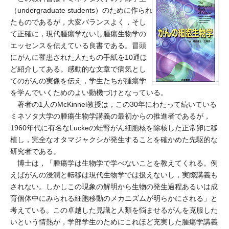
（undergraduate students）のために作られ
たものであるが，大変バランスよく，そし
て正確に，現代腫瘍学ないし腫瘍生物学の
エッセンスを伝えている良書である。冒頭
にがんに罹患された人たちの手紙を10通ほ
ど紹介してある。感動的な文章で病気とし
てのがんの実像を伝え，学生たちが腫瘍学
を学んでいくためのよい動機づけとなっている。
著者の1人のMcKinnel教授は，この30年にわたって続いている
ミネソタ大学の腫瘍生物学講義の最初からの推進者であるが，
1960年代に有名なLuckeの蛙腎がん細胞核を除核した正常卵に移
植し，完全なオタマジャクシが発生することを確かめた先駆的な
研究者である。
博士は，「腫瘍学は生物学で学べないことを教えてくれる。例
えばがんの浸潤と転移は現代生物学では扱えないし，実際講義も
されない。しかしこの現象の解明から生物の発生過程あるいは成
育個体中にみられる細胞移動のメカニズムが明らかにされる」と
考えている。この卓越した見識と人類を悩ませるがんを克服した
いという情熱が，学部学生のためにこれほど充実した腫瘍学講義