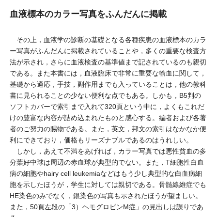
血液標本のカラー写真をふんだんに掲載
その上，血液学の診断の基礎となる各種疾患の血液標本のカラ
ー写真がふんだんに掲載されていることや，多くの重要な検査方
法が示され，さらに血液検査の基準値まで記されているのも親切
である。また本書には，血液臨床で非常に重要な輸血に関して，
基礎から適応，手技，副作用までも入っていることは，他の教科
書に見られることの少ない便利な点でもある。しかも，B5判の
ソフトカバーで索引まで入れて320頁という中に，よくもこれだ
けの豊富な内容が詰め込まれたものと感心する。編者および各著
者のご努力の賜物である。また，英文，邦文の索引はなかなか便
利にできており，価格もリーズナブルであるのはうれしい。
しかし，あえて不満をあげれば，カラー写真では悪性貧血の多
分葉好中球は周辺の赤血球が典型的でない。また，T細胞性白血
病の細胞やhairy cell leukemiaなどはもう少し典型的な白血病細
胞を示したほうが，学生に対しては親切である。骨髄線維症でも
HE染色のみでなく，銀染色の写真も示されたほうが望ましい。
また，50頁左段の「3）ヘモグロビンM症」の見出しは誤りであ