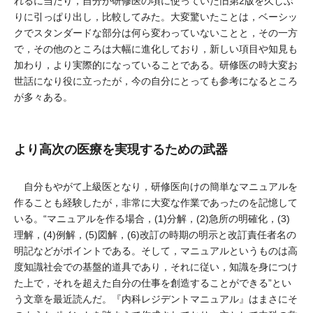
れるに当たり，自分が研修医の頃に使っていた旧第2版を久しぶ
りに引っぱり出し，比較してみた。大変驚いたことは，ベーシッ
クでスタンダードな部分は何ら変わっていないことと，その一方
で，その他のところは大幅に進化しており，新しい項目や知見も
加わり，より実際的になっていることである。研修医の時大変お
世話になり役に立ったが，今の自分にとっても参考になるところ
が多々ある。
より高次の医療を実現するための武器
自分もやがて上級医となり，研修医向けの簡単なマニュアルを
作ることも経験したが，非常に大変な作業であったのを記憶して
いる。“マニュアルを作る場合，(1)分解，(2)急所の明確化，(3)
理解，(4)例解，(5)図解，(6)改訂の時期の明示と改訂責任者名の
明記などがポイントである。そして，マニュアルというものは高
度知識社会での基盤的道具であり，それに従い，知識を身につけ
た上で，それを超えた自分の仕事を創造することができる”とい
う文章を最近読んだ。『内科レジデントマニュアル』はまさにそ