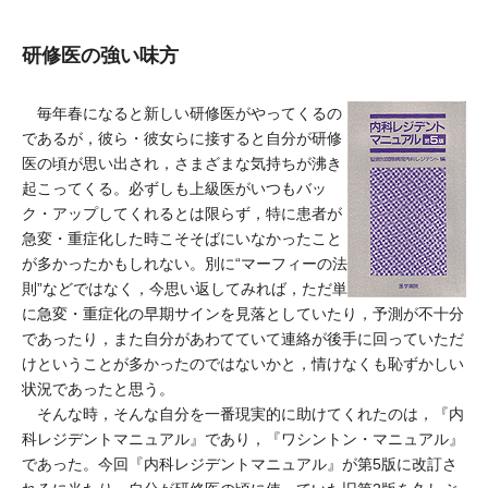
研修医の強い味方
毎年春になると新しい研修医がやってくるの
であるが，彼ら・彼女らに接すると自分が研修
医の頃が思い出され，さまざまな気持ちが沸き
起こってくる。必ずしも上級医がいつもバッ
ク・アップしてくれるとは限らず，特に患者が
急変・重症化した時こそそばにいなかったこと
が多かったかもしれない。別に“マーフィーの法
則”などではなく，今思い返してみれば，ただ単
に急変・重症化の早期サインを見落としていたり，予測が不十分
であったり，また自分があわてていて連絡が後手に回っていただ
けということが多かったのではないかと，情けなくも恥ずかしい
状況であったと思う。
そんな時，そんな自分を一番現実的に助けてくれたのは，『内
科レジデントマニュアル』であり，『ワシントン・マニュアル』
であった。今回『内科レジデントマニュアル』が第5版に改訂さ