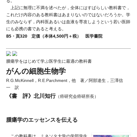
る。
上記に無理に不満を述べたが，全体にはすばらしい教科書で，
これだけ内容のある教科書はあまりないのではないだろうか。学
生のみならず，内科医あるいは血液を専攻しようという若い医師
にも必携の書であると考える。
B5・頁320 定価（本体4,500円＋税） 医学書院
腫瘍学をはじめて学ぶ医学生に最適の教科書
がんの細胞生物学
R.G.McKinnell，R.E.Parchment，他 著／阿部達生，三澤信
一 訳
《書 評》北川知行
（癌研究会癌研所長）
腫瘍学のエッセンスを伝える
この教科書は，ミネソタ大学の学部学生