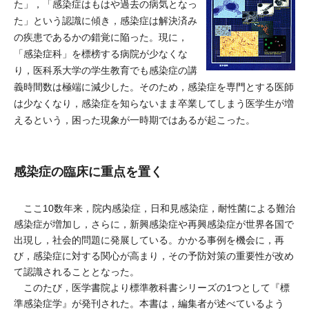
た」，「感染症はもはや過去の病気となっ
た」という認識に傾き，感染症は解決済み
の疾患であるかの錯覚に陥った。現に，
「感染症科」を標榜する病院が少なくな
り，医科系大学の学生教育でも感染症の講
義時間数は極端に減少した。そのため，感染症を専門とする医師
は少なくなり，感染症を知らないまま卒業してしまう医学生が増
えるという，困った現象が一時期ではあるが起こった。
感染症の臨床に重点を置く
ここ10数年来，院内感染症，日和見感染症，耐性菌による難治
感染症が増加し，さらに，新興感染症や再興感染症が世界各国で
出現し，社会的問題に発展している。かかる事例を機会に，再
び，感染症に対する関心が高まり，その予防対策の重要性が改め
て認識されることとなった。
このたび，医学書院より標準教科書シリーズの1つとして『標
準感染症学』が発刊された。本書は，編集者が述べているよう