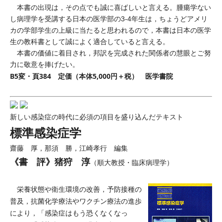
本書の出現は，その点でも誠に喜ばしいと言える。腫瘍学ない
し病理学を受講する日本の医学部の3-4年生は，ちょうどアメリ
カの学部学生の上級に当たると思われるので，本書は日本の医学
生の教科書として誠によく適合していると言える。
本書の価値に着目され，邦訳を完成された関係者の慧眼とご努
力に敬意を捧げたい。
B5変・頁384 定価（本体5,000円＋税） 医学書院
新しい感染症の時代に必須の項目を盛り込んだテキスト
標準感染症学
齋藤 厚，那須 勝，江崎孝行 編集
《書 評》猪狩 淳
（順大教授・臨床病理学）
栄養状態や衛生環境の改善，予防接種の
普及，抗菌化学療法やワクチン療法の進歩
により，「感染症はもう恐くなくなっ