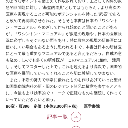
のようなポイントを踏まえて作成されており，主として内科の救
急的諸問題に対し，“基盤的道具”としてはもちろん，より高次の
医療を実現することが可能なポテンシャルを持った“武器”である
と改めて再認識させられた。そもそも本書は日本の『ワシント
ン・マニュアル』をめざして作られ始めたと聞いたことがある
が，『ワシントン・マニュアル』が救急の現場や，日本の医療状
況に必ずしもそぐわない面もあり，特に救急の現場の研修医には
使いにくい場合もあるように思われる中で，本書は日本の研修医
にとって最も重要なマニュアルであると言えるだろう。自戒の意
も込め，1人でも多くの研修医が，このマニュアルに触れ，活用
し，そしてマスターした上で，これを超えるより高次で，国際的
な医療を展開していってくれることを切に希望してやまない。
また，不断の努力で非常に優れたものを作りあげていった聖路
加国際病院内科の新・旧のレジデント諸兄に敬意を表するととも
に，今後もより効率的でユニークで正確なものを継続して作って
いっていただきたいと願う。
B6変・頁396 定価（本体3,300円＋税） 医学書院
記事一覧