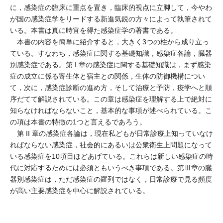
に，感染症の臨床に重点を置き，臨床的視点に立脚して，今やわ
が国の感染症学をリードする新進気鋭の方々によって執筆されて
いる。本書は真に時宜を得た感染症学の著書である。
本書の内容を簡単に紹介すると，大きく3つの柱から成り立っ
ている。すなわち，感染症に関する基礎知識，感染症各論，臓器
別感染症である。第 I 章の感染症に関する基礎知識は，まず感染
症の成立に係る寄生体と宿主との関係，生体の防御機構につい
て，次に，感染症診断の進め方，そして治療と予防，疫学へと順
序だてて解説されている。この章は感染症を理解する上で絶対に
知らなければならないこと，基本的な事項が述べられている。こ
の項は本書の特徴の1つと言えるであろう。
第 II 章の感染症各論は，現在私どもが日常診療上知っていなけ
ればならない感染症，社会的にあるいは公衆衛生上問題になって
いる感染症を10項目ほどあげている。これらは新しい感染症の時
代に対応するためには必須ともいうべき事項である。第Ⅲ章の臓
器別感染症は，ただ感染症の羅列ではなく，日常診療で見る頻度
が高い主要感染症を中心に解説されている。