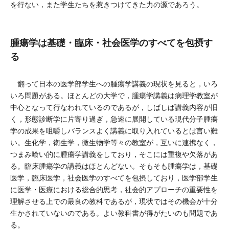
を行ない，また学生たちを惹きつけてきた力の源であろう。
腫瘍学は基礎・臨床・社会医学のすべてを包摂す
る
翻って日本の医学部学生への腫瘍学講義の現状を見ると，いろ
いろ問題がある。ほとんどの大学で，腫瘍学講義は病理学教室が
中心となって行なわれているのであるが，しばしば講義内容が旧
く，形態診断学に片寄り過ぎ，急速に展開している現代分子腫瘍
学の成果を咀嚼しバランスよく講義に取り入れているとは言い難
い。生化学，衛生学，微生物学等々の教室が，互いに連携なく，
つまみ喰い的に腫瘍学講義をしており，そこには重複や欠落があ
る。臨床腫瘍学の講義はほとんどない。そもそも腫瘍学は，基礎
医学，臨床医学，社会医学のすべてを包摂しており，医学部学生
に医学・医療における総合的思考，社会的アプローチの重要性を
理解させる上での最良の教科であるが，現状ではその機会が十分
生かされていないのである。よい教科書が得がたいのも問題であ
る。