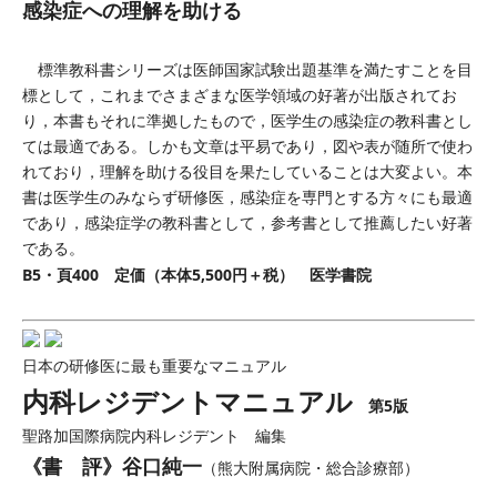
感染症への理解を助ける
標準教科書シリーズは医師国家試験出題基準を満たすことを目
標として，これまでさまざまな医学領域の好著が出版されてお
り，本書もそれに準拠したもので，医学生の感染症の教科書とし
ては最適である。しかも文章は平易であり，図や表が随所で使わ
れており，理解を助ける役目を果たしていることは大変よい。本
書は医学生のみならず研修医，感染症を専門とする方々にも最適
であり，感染症学の教科書として，参考書として推薦したい好著
である。
B5・頁400 定価（本体5,500円＋税） 医学書院
日本の研修医に最も重要なマニュアル
内科レジデントマニュアル
第5版
聖路加国際病院内科レジデント 編集
《書 評》谷口純一
（熊大附属病院・総合診療部）