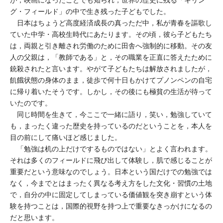
が，映画になったことでも知られ，世界の歴史に残る「キリン
グ・フィールド」の中で生き残った子どもでした。
日本はちょうど高度経済成長の真っただ中，私が青春を謳歌し
ていた中学・高校生時代にあたります。その頃，彼ら子どもたち
は，両親と引き離され労働のために田舎へ強制的に移動。その友
人の父親は，「教師である」と，その職業を正直に答えたために
銃殺されたと言います。やがて子どもたちは解放されましたが，
飢餓状態の身体のまま，徒歩で何十日もかけてプノンペンの自宅
に帰り着いたそうです。しかし，その後にも極貧の生活が待って
いたのです。
同じ時間を生きて，今ここで一緒に語り，笑い，勉強していて
も，まったく違った歴史を持っているのだということを，本人を
目の前にして痛いほど感じました。
「勉強は机の上だけでするものではない」とよく言われます。
それは多くのフィールドに飛び出して体験し，肌で感じることが
重要だという意味なのでしょう。日本という国だけでの勉強では
なく，今までとはまったく異なる考え方をした文化・習慣の土地
で，自分の中に固定してしまっている価値観を突き崩すという体
験を持つことは，国際的視野を持つ上で重要なきっかけになるの
だと思います。