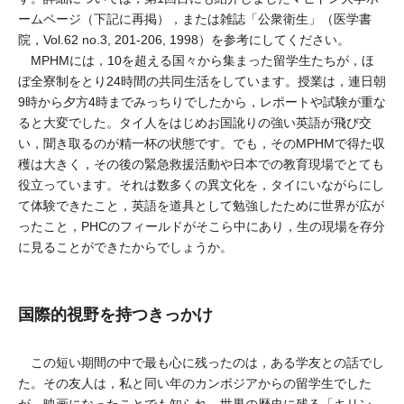
ームページ（下記に再掲），または雑誌「公衆衛生」（医学書
院，Vol.62 no.3, 201-206, 1998）を参考にしてください。
MPHMには，10を超える国々から集まった留学生たちが，ほ
ぼ全寮制をとり24時間の共同生活をしています。授業は，連日朝
9時から夕方4時までみっちりでしたから，レポートや試験が重な
ると大変でした。タイ人をはじめお国訛りの強い英語が飛び交
い，聞き取るのが精一杯の状態です。でも，そのMPHMで得た収
穫は大きく，その後の緊急救援活動や日本での教育現場でとても
役立っています。それは数多くの異文化を，タイにいながらにし
て体験できたこと，英語を道具として勉強したために世界が広が
ったこと，PHCのフィールドがそこら中にあり，生の現場を存分
に見ることができたからでしょうか。
国際的視野を持つきっかけ
この短い期間の中で最も心に残ったのは，ある学友との話でし
た。その友人は，私と同い年のカンボジアからの留学生でした