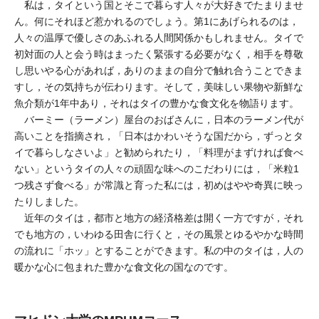
私は，タイという国とそこで暮らす人々が大好きでたまりませ
ん。何にそれほど惹かれるのでしょう。第1にあげられるのは，
人々の温厚で優しさのあふれる人間関係かもしれません。タイで
初対面の人と会う時はまったく緊張する必要がなく，相手を尊敬
し思いやる心があれば，ありのままの自分で触れ合うことできま
すし，その気持ちが伝わります。そして，美味しい果物や新鮮な
魚介類が1年中あり，それはタイの豊かな食文化を物語ります。
バーミー（ラーメン）屋台のおばさんに，日本のラーメン代が
高いことを指摘され，「日本はかわいそうな国だから，ずっとタ
イで暮らしなさいよ」と勧められたり，「料理がまずければ食べ
ない」というタイの人々の頑固な味へのこだわりには，「米粒1
つ残さず食べる」が常識と育った私には，初めはやや奇異に映っ
たりしました。
近年のタイは，都市と地方の経済格差は開く一方ですが，それ
でも地方の，いわゆる田舎に行くと，その風景とゆるやかな時間
の流れに「ホッ」とすることができます。私の中のタイは，人の
暖かな心に包まれた豊かな食文化の国なのです。