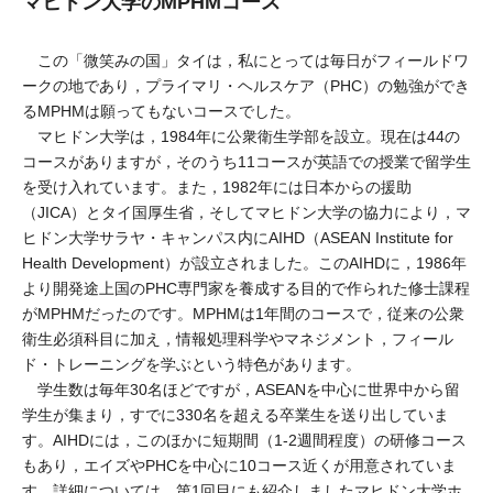
マヒドン大学のMPHMコース
この「微笑みの国」タイは，私にとっては毎日がフィールドワ
ークの地であり，プライマリ・ヘルスケア（PHC）の勉強ができ
るMPHMは願ってもないコースでした。
マヒドン大学は，1984年に公衆衛生学部を設立。現在は44の
コースがありますが，そのうち11コースが英語での授業で留学生
を受け入れています。また，1982年には日本からの援助
（JICA）とタイ国厚生省，そしてマヒドン大学の協力により，マ
ヒドン大学サラヤ・キャンパス内にAIHD（ASEAN Institute for
Health Development）が設立されました。このAIHDに，1986年
より開発途上国のPHC専門家を養成する目的で作られた修士課程
がMPHMだったのです。MPHMは1年間のコースで，従来の公衆
衛生必須科目に加え，情報処理科学やマネジメント，フィール
ド・トレーニングを学ぶという特色があります。
学生数は毎年30名ほどですが，ASEANを中心に世界中から留
学生が集まり，すでに330名を超える卒業生を送り出していま
す。AIHDには，このほかに短期間（1-2週間程度）の研修コース
もあり，エイズやPHCを中心に10コース近くが用意されていま
す。詳細については，第1回目にも紹介しましたマヒドン大学ホ