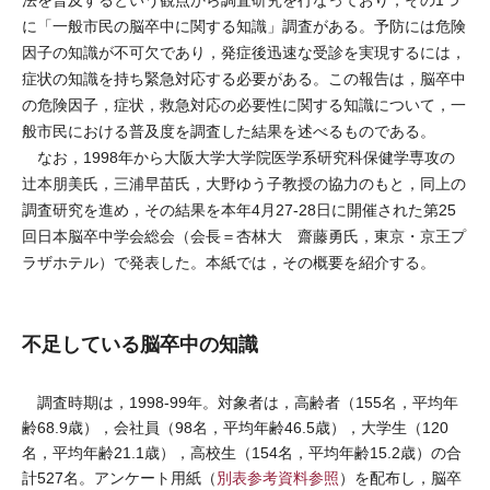
法を普及するという観点から調査研究を行なっており，その1つ
に「一般市民の脳卒中に関する知識」調査がある。予防には危険
因子の知識が不可欠であり，発症後迅速な受診を実現するには，
症状の知識を持ち緊急対応する必要がある。この報告は，脳卒中
の危険因子，症状，救急対応の必要性に関する知識について，一
般市民における普及度を調査した結果を述べるものである。
なお，1998年から大阪大学大学院医学系研究科保健学専攻の
辻本朋美氏，三浦早苗氏，大野ゆう子教授の協力のもと，同上の
調査研究を進め，その結果を本年4月27-28日に開催された第25
回日本脳卒中学会総会（会長＝杏林大 齋藤勇氏，東京・京王プ
ラザホテル）で発表した。本紙では，その概要を紹介する。
不足している脳卒中の知識
調査時期は，1998-99年。対象者は，高齢者（155名，平均年
齢68.9歳），会社員（98名，平均年齢46.5歳），大学生（120
名，平均年齢21.1歳），高校生（154名，平均年齢15.2歳）の合
計527名。アンケート用紙（
別表参考資料参照
）を配布し，脳卒