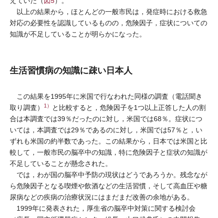
えていた（
図5
）。
以上の結果から，ほとんどの一般市民は，発症時における救急
対応の必要性を認識しているものの，危険因子，症状についての
知識が不足していることが明らかになった。
生活習慣病の知識に疎い日本人
この結果を1995年に米国で行なわれた同様の調査（電話聞き
1）
取り調査）
と比較すると，危険因子を1つ以上正答した人の割
合は本調査では39％だったのに対し，米国では68％。症状につ
いては，本調査では29％であるのに対し，米国では57％と，い
ずれも米国の約半数であった。この結果から，日本では米国と比
較して，一般市民の脳卒中の知識，特に危険因子と症状の知識が
不足していることが懸念された。
では，わが国の脳卒中予防の現状はどうであろうか。残念なが
ら危険因子となる喫煙や飲酒などの生活習慣，そして高血圧や糖
尿病などの疾病の治療状況にはまだまだ改善の余地がある。
1999年に発表された，厚生省の脳卒中対策に関する検討会