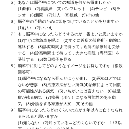
５）
あなたは脳卒中についての知識を何から得ましたか
(1)医師 (2)看護婦 (3)パンフレット (4)テレビ (5)ラ
ジオ (6)新聞 (7)知人 (8)親戚 (9)その他
６）
脳卒中の予防のために気をつけていることがありますか
(1)はい (2)いいえ
７）
もし脳卒中になったらどうするのが一番よいと思いますか
(1)すぐに救急車を呼ぶ (2)すぐに近所の診療所・病院に
連絡する (3)診察時間まで待って，近所の診療所を受診
する (4)診察時間まで待って，大きな病院（専門医）を
受診する (5)数日様子を見る
８）
脳卒中に対してどのようなイメージをお持ちですか（複数
回答可）
(1)脳卒中になるなら死んだほうがまし (2)死ぬほどでは
ないが悲惨 (3)治療方法がない病気(4)治療によって回復
の可能性がある病気 (5)いちがいには言えない (6)後遺
症が残る病気 (7)痴呆（ボケ）になる可能性のある病
気 (8)介護をする家族が大変 (9)その他
９）
脳卒中になったらどのくらいの方が１年以内に亡くなられ
るられると思いますか
(1)知らない (2)知っている→どのくらいですか １/３以