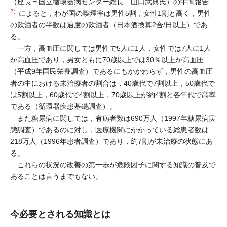
（座長＝国立循環器病センター総長 山口武典氏）の中間報告
2）
によると，わが国の喫煙率は男性5割，女性1割と高く，男性
の飲酒者の半数は過度の飲酒者（日本酒換算2合/日以上）であ
る。
一方，高血圧に関しては男性で5人に1人，女性では7人に1人
が高血圧であり，男女ともに70歳以上では30％以上が高血圧
（平成9年国民栄養調査）であるにもかかわらず，男性の高血圧
者の中における未治療者の割合は，40歳代で7割以上，50歳代で
は5割以上，60歳代で4割以上，70歳以上が約4割と各年代で高率
である（循環器疾患基礎調査）。
また糖尿病に関しては，有病者数は690万人（1997年糖尿病実
態調査）であるのに対し，医療機関にかかっている総患者数は
218万人（1996年患者調査）であり，約7割が未治療の状態にあ
る。
これらの状況の改善の第一歩が危険因子に関する知識の普及で
あることは言うまでもない。
今必要とされる知識とは