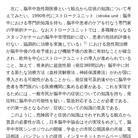
次に，脳卒中急性期医療という観点から症状の知識について考
えてみたい。1990年代にストロークユニット（stroke unit；脳卒
中における専門的知識を持ち，脳卒中患者のケアを行なう専門家
の学術的チーム。なおストロークユニットでは，多職種からなる
スタッフがチームの脳卒中管理指針に従い，患者の包括的評価を
3）
行ない，協調的に治療を実施している）
における急性期治療
が脳卒中後の生命予後および機能予後の改善に有効なことが確立
され，欧州を中心にストロークユニットの導入が進められている
こと。加えて，将来的に超急性期（発症3時間以内）脳卒中に対
する新たな治療方法（血栓溶解療法，神経保護療法）がわが国に
導入される可能性があることから，発症後可及的速やかに脳卒中
患者を専門医のいる医療機関に集める必要がある。これを実現す
るためには，一般市民が脳卒中の症状についての知識を持ち，発
症時に脳卒中の可能性を疑い，緊急対応することが必要である。
その第一歩となるのが，症状についての知識の普及である。
このように，危険因子と症状の知識はそれぞれ異なる観点から
普及の必要性が高く，日本脳卒中協会はその実現をめざして，脳
卒中市民シンポジウムの開催，学会との市民公開講座の共催，電
話相談，パンフレットの提供，インターネットホームページ開設