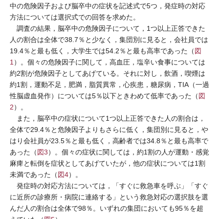
中の危険因子および脳卒中の症状を記述式で5つ，発症時の対応
方法については選択式での回答を求めた。
調査の結果，脳卒中の危険因子について，1つ以上正答できた
人の割合は全体で38.7％と少なく，集団別に見ると，会社員では
19.4％と最も低く，大学生では54.2％と最も高率であった（
図
1
）。個々の危険因子に関して，高血圧，塩辛い食事については
約2割が危険因子としてあげている。それに対し，飲酒，喫煙は
約1割，運動不足，肥満，脂質異常，心疾患，糖尿病，TIA（一過
性脳虚血発作）については5％以下ときわめて低率であった（
図
2
）。
また，脳卒中の症状について1つ以上正答できた人の割合は，
全体で29.4％と危険因子よりもさらに低く，集団別に見ると，や
はり会社員が23.5％と最も低く，高齢者では34.8％と最も高率で
あった（
図3
）。個々の症状に関しては，約1割の人が運動・感覚
麻痺と転倒を症状としてあげていたが，他の症状については1割
未満であった（
図4
）。
発症時の対応方法については，「すぐに救急車を呼ぶ」「すぐ
に近所の診療所・病院に連絡する」という救急対応の選択肢を選
んだ人の割合は全体で98％。いずれの集団においても95％を超