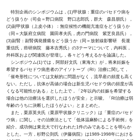
特別企画のシンポジウムは，(1)甲状腺：重症のバセドウ病を
どう扱うか（司会＝野口病院 野口志郎氏，群大 森昌朋氏），
(2)副甲状腺（上皮小体）：無症候性の機能亢進症をどう扱うか
（同＝大阪府立病院 園田孝夫氏，虎の門病院 紫芝良昌氏），
(3)副腎：副腎偶発腫瘍をどう扱うか（同＝放射線影響研 長瀧
重信氏，癌研病院 藤本吉秀氏）の3テーマについて，内科医，
外科医および関連医が登壇し，各々どう考えるかを論議した。
シンポジウム(1)では，阿部好文氏（東海大）が，将来妊娠を
希望するバセドウ病患者のアイソトープ（RI）治療に関して，
「催奇形性については文献的に問題がなく，流早産の頻度も高く
ない。ただし，抗体が高値の場合は新生児バセドウ病の頻度が高
くなる可能性がある」とした上で，「2年以内の妊娠を希望する
場合は他の治療法を選択したほうが安全」と示唆。「RI治療は弱
年齢のうちに決断したほうがよい」とまとめた。
また，栗原英夫氏（栗原甲状腺クリニック）は「重症のバセド
ウ病」に関し，その治療法として「低体温麻酔による手術例」を
紹介。成功例は東北大で行なわれた1件のみであることを明らか
とした。一方，杉野公則氏（伊藤病院）は1989-1998年における