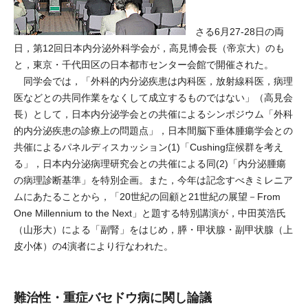
さる6月27-28日の両
日，第12回日本内分泌外科学会が，高見博会長（帝京大）のも
と，東京・千代田区の日本都市センター会館で開催された。
同学会では，「外科的内分泌疾患は内科医，放射線科医，病理
医などとの共同作業をなくして成立するものではない」（高見会
長）として，日本内分泌学会との共催によるシンポジウム「外科
的内分泌疾患の診療上の問題点」，日本間脳下垂体腫瘍学会との
共催によるパネルディスカッション(1)「Cushing症候群を考え
る」，日本内分泌病理研究会との共催による同(2)「内分泌腫瘍
の病理診断基準」を特別企画。また，今年は記念すべきミレニア
ムにあたることから，「20世紀の回顧と21世紀の展望－From
One Millennium to the Next」と題する特別講演が，中田英浩氏
（山形大）による「副腎」をはじめ，膵・甲状腺・副甲状腺（上
皮小体）の4演者により行なわれた。
難治性・重症バセドウ病に関し論議