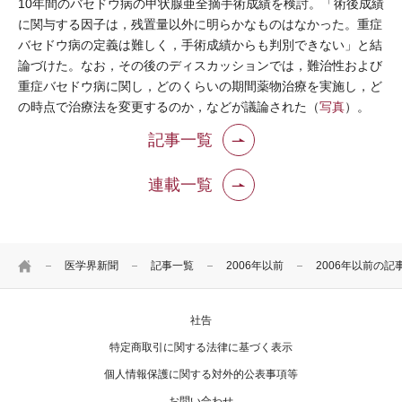
10年間のバセドウ病の甲状腺亜全摘手術成績を検討。「術後成績
に関与する因子は，残置量以外に明らかなものはなかった。重症
バセドウ病の定義は難しく，手術成績からも判別できない」と結
論づけた。なお，その後のディスカッションでは，難治性および
重症バセドウ病に関し，どのくらいの期間薬物治療を実施し，ど
の時点で治療法を変更するのか，などが議論された（
写真
）。
記事一覧
連載一覧
HOME
医学界新聞
記事一覧
2006年以前
2006年以前の記
社告
特定商取引に関する法律に基づく表示
個人情報保護に関する対外的公表事項等
お問い合わせ