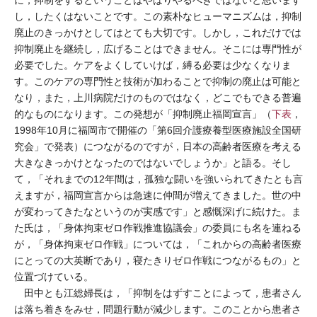
に，抑制をするということはやはりやるべきではないと思います
し，したくはないことです。この素朴なヒューマニズムは，抑制
廃止のきっかけとしてはとても大切です。しかし，これだけでは
抑制廃止を継続し，広げることはできません。そこには専門性が
必要でした。ケアをよくしていけば，縛る必要は少なくなりま
す。このケアの専門性と技術が加わることで抑制の廃止は可能と
なり，また，上川病院だけのものではなく，どこでもできる普遍
的なものになります。この発想が「抑制廃止福岡宣言」（
下表
，
1998年10月に福岡市で開催の「第6回介護療養型医療施設全国研
究会」で発表）につながるのですが，日本の高齢者医療を考える
大きなきっかけとなったのではないでしょうか」と語る。そし
て，「それまでの12年間は，孤独な闘いを強いられてきたとも言
えますが，福岡宣言からは急速に仲間が増えてきました。世の中
が変わってきたなというのが実感です」と感慨深げに続けた。ま
た氏は，「身体拘束ゼロ作戦推進協議会」の委員にも名を連ねる
が，「身体拘束ゼロ作戦」については，「これからの高齢者医療
にとっての大英断であり，寝たきりゼロ作戦につながるもの」と
位置づけている。
田中とも江総婦長は，「抑制をはずすことによって，患者さん
は落ち着きをみせ，問題行動が減少します。このことから患者さ