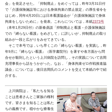
会」を発足させた。「抑制廃止」をめぐっては，昨年3月31日付
で「介護保険施設等における身体拘束の禁止規定」の厚生省令を
はじめ，同年4月20日には日本看護協会が「介護保険施設で身体
拘束をしないために」を発表。これらについては，本紙
2373号
（本年1月29日付）の新春鼎談「抑制廃止と看護－介護保険施設
での『縛らない看護』をめざして」に詳しいが，抑制廃止の取り
組みが一段と広がりをみせてきている。
そこで本号では，いち早くこの「縛らない看護」を実践し，昨
年9月に『縛らない看護』（医学書院刊）を著すや各方面から問
合せが殺到したという上川病院を訪問し，その実践について吉岡
充理事長から話をうかがった。なお，「身体拘束ゼロ作戦推進協
議会」については，後日吉岡氏のコメントを交えて本紙の中で紹
介する。
上川病院は，「私たちを知る
ことは患者さんとご家族の権利
です。皆さまを知ることは私た
ちの義務です。穏やかな療養生