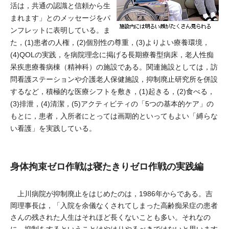
活は，共通の認識と信頼から生
まれます」とのメッセージをパ
ンフレットに表明している。ま
た，(1)患者の人権，(2)個別性の尊重，(3)よりよい療養環境，
(4)QOLの実践，を病院理念に掲げる長期療養型病床，老人性痴
呆疾患療養病棟（精神科）の施設である。関連施設としては，訪
問看護ステーションや介護老人保健施設，抑制廃止研究所を併設
するなど，積極的な医療シフトを敷き，(1)起きる，(2)食べる，
(3)排泄，(4)清潔，(5)アクティビティの「5つの基本的ケア」の
もとに，患者，入所者にとっては画期的といってもよい「縛らな
い看護」を実践している。
身体拘束ゼロ作戦は寝たきりゼロ作戦の実践編
上川病院が抑制廃止をはじめたのは，1986年からである。吉
岡理事長は，「入院を余儀なくされてしまった高齢痴呆症の患者
さんの残された人生はそれほど長くないことも多い。それなの