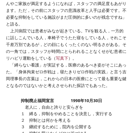
んやご家族が満足するようになれば，スタッフの満足度もあがり
ます。ただ，その前にスタッフの意識改革と人手は必要です。不
必要な抑制をしている施設がまだ圧倒的に多いのが残念ですね」
と語る。
上川病院では患者がみなが起きている。TVを観る人，一方的
に話しこんでいる人，車椅子でうたた寝をしている人，それこそ
千差万別であるが，どの顔にもくったくのない明るさがある。そ
の一角では，スタッフが時間にとらわれることなくせがむ患者に
リハビリ運動をしている（
写真下
）。
「縛らない看護」が実証する，医療のあるべき姿がそこにあっ
た。「身体拘束ゼロ作戦は，寝たきりゼロ作戦の実践」と言う吉
岡理事長の言葉は，これからの日本の医療にとって最も重要な鍵
となるのではないかと考えさせられた探訪でもあった。
抑制廃止福岡宣言 1998年10月30日
老人に，自由と誇りと安らぎを
１ 縛る，抑制をやめることを決意し，実行する
２ 抑制とは何かを考える
３ 継続するために，院内を公開する