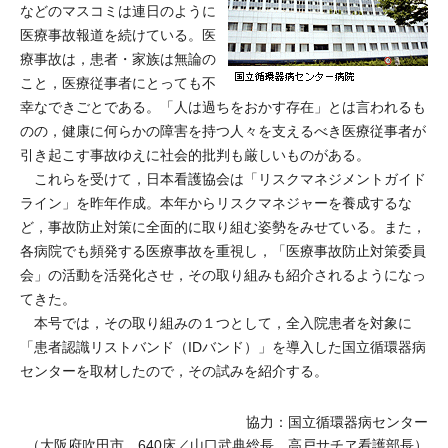
などのマスコミは連日のように
医療事故報道を続けている。医
療事故は，患者・家族は無論の
こと，医療従事者にとっても不
幸なできごとである。「人は過ちをおかす存在」とは言われるも
のの，健康に何らかの障害を持つ人々を支えるべき医療従事者が
引き起こす事故ゆえに社会的批判も厳しいものがある。
これらを受けて，日本看護協会は「リスクマネジメントガイド
ライン」を昨年作成。本年からリスクマネジャーを養成するな
ど，事故防止対策に全面的に取り組む姿勢をみせている。また，
各病院でも頻発する医療事故を重視し，「医療事故防止対策委員
会」の活動を活発化させ，その取り組みも紹介されるようになっ
てきた。
本号では，その取り組みの１つとして，全入院患者を対象に
「患者認識リストバンド（IDバンド）」を導入した国立循環器病
センターを取材したので，その試みを紹介する。
協力：国立循環器病センター
（大阪府吹田市，640床／山口武典総長，高戸サチヱ看護部長）