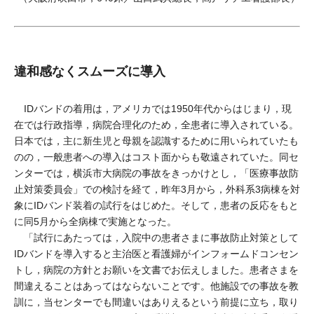
違和感なくスムーズに導入
IDバンドの着用は，アメリカでは1950年代からはじまり，現
在では行政指導，病院合理化のため，全患者に導入されている。
日本では，主に新生児と母親を認識するために用いられていたも
のの，一般患者への導入はコスト面からも敬遠されていた。同セ
ンターでは，横浜市大病院の事故をきっかけとし，「医療事故防
止対策委員会」での検討を経て，昨年3月から，外科系3病棟を対
象にIDバンド装着の試行をはじめた。そして，患者の反応をもと
に同5月から全病棟で実施となった。
「試行にあたっては，入院中の患者さまに事故防止対策として
IDバンドを導入すると主治医と看護婦がインフォームドコンセン
トし，病院の方針とお願いを文書でお伝えしました。患者さまを
間違えることはあってはならないことです。他施設での事故を教
訓に，当センターでも間違いはありえるという前提に立ち，取り