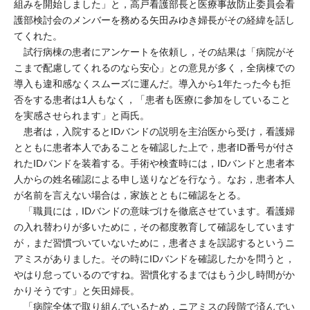
組みを開始しました」と，高戸看護部長と医療事故防止委員会看
護部検討会のメンバーを務める矢田みゆき婦長がその経緯を話し
てくれた。
試行病棟の患者にアンケートを依頼し，その結果は「病院がそ
こまで配慮してくれるのなら安心」との意見が多く，全病棟での
導入も違和感なくスムーズに運んだ。導入から1年たった今も拒
否をする患者は1人もなく，「患者も医療に参加をしていること
を実感させられます」と両氏。
患者は，入院するとIDバンドの説明を主治医から受け，看護婦
とともに患者本人であることを確認した上で，患者ID番号が付さ
れたIDバンドを装着する。手術や検査時には，IDバンドと患者本
人からの姓名確認による申し送りなどを行なう。なお，患者本人
が名前を言えない場合は，家族とともに確認をとる。
「職員には，IDバンドの意味づけを徹底させています。看護婦
の入れ替わりが多いために，その都度教育して確認をしています
が，まだ習慣づいていないために，患者さまを誤認するというニ
アミスがありました。その時にIDバンドを確認したかを問うと，
やはり怠っているのですね。習慣化するまではもう少し時間がか
かりそうです」と矢田婦長。
「病院全体で取り組んでいるため，ニアミスの段階で済んでい