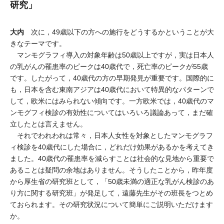
研究」
大内
次に，49歳以下の方への施行をどうするかということが大
きなテーマです。
マンモグラフィ導入の対象年齢は50歳以上ですが，実は日本人
の乳がんの罹患率のピークは40歳代で，死亡率のピークが55歳
です。したがって，40歳代の方の早期発見が重要です。国際的に
も，日本を含む東南アジアは40歳代において特異的なパターンで
して，欧米にはみられない傾向です。一方欧米では，40歳代のマ
ンモグフィ検診の有効性についてはいろいろ議論あって，まだ確
立したとは言えません。
それでわれわれは常々，日本人女性を対象としたマンモグラフ
ィ検診を40歳代にした場合に，どれだけ効果があるかを考えてき
ました。40歳代の罹患率を減らすことは社会的な見地から重要で
あることは疑問の余地はありません。そうしたことから，昨年度
から厚生省の研究班として，「50歳未満の適正な乳がん検診のあ
り方に関する研究班」が発足して，遠藤先生がその班長をつとめ
ておられます。その研究状況について簡単にご説明いただけます
か。