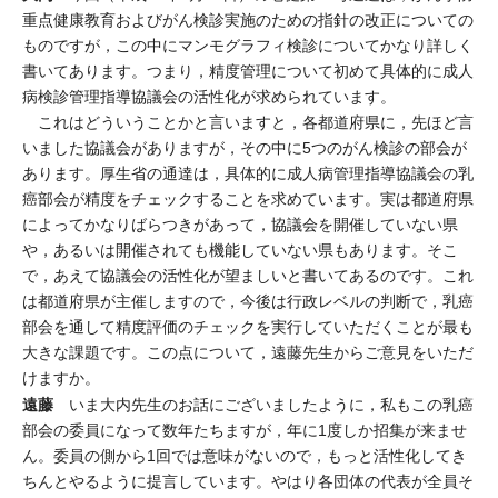
重点健康教育およびがん検診実施のための指針の改正についての
ものですが，この中にマンモグラフィ検診についてかなり詳しく
書いてあります。つまり，精度管理について初めて具体的に成人
病検診管理指導協議会の活性化が求められています。
これはどういうことかと言いますと，各都道府県に，先ほど言
いました協議会がありますが，その中に5つのがん検診の部会が
あります。厚生省の通達は，具体的に成人病管理指導協議会の乳
癌部会が精度をチェックすることを求めています。実は都道府県
によってかなりばらつきがあって，協議会を開催していない県
や，あるいは開催されても機能していない県もあります。そこ
で，あえて協議会の活性化が望ましいと書いてあるのです。これ
は都道府県が主催しますので，今後は行政レベルの判断で，乳癌
部会を通して精度評価のチェックを実行していただくことが最も
大きな課題です。この点について，遠藤先生からご意見をいただ
けますか。
遠藤
いま大内先生のお話にございましたように，私もこの乳癌
部会の委員になって数年たちますが，年に1度しか招集が来ませ
ん。委員の側から1回では意味がないので，もっと活性化してき
ちんとやるように提言しています。やはり各団体の代表が全員そ