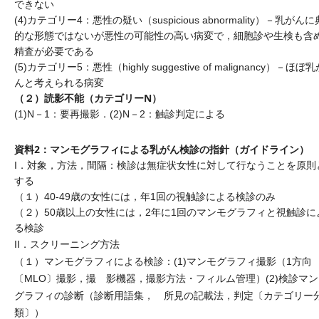
できない
(4)カテゴリー4：悪性の疑い（suspicious abnormality）－乳がん
的な形態ではないが悪性の可能性の高い病変で，細胞診や生検も含
精査が必要である
(5)カテゴリー5：悪性（highly suggestive of malignancy）－ほぼ
んと考えられる病変
（２）読影不能（カテゴリーN）
(1)N－1：要再撮影．(2)N－2：触診判定による
資料2：マンモグラフィによる乳がん検診の指針（ガイドライン）
I．対象，方法，間隔：検診は無症状女性に対して行なうことを原則
する
（１）40-49歳の女性には，年1回の視触診による検診のみ
（２）50歳以上の女性には，2年に1回のマンモグラフィと視触診に
る検診
II．スクリーニング方法
（１）マンモグラフィによる検診：(1)マンモグラフィ撮影（1方向
〔MLO〕撮影，撮 影機器，撮影方法・フィルム管理）(2)検診マ
グラフィの診断（診断用語集， 所見の記載法，判定〔カテゴリー
類〕）