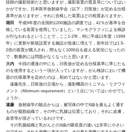
技師の撮影技術だと思いますが，撮影装置の普及等についてはい
かがですか。日本医学放射線学会（以下：日医放）が定める仕様
基準がありますが，それに合格した装置はどの程度ありますか。
堀田
平成9年度の全国約1200施設の調査では，42％が基準を合
格している装置を使用していました。マンモグラフィによる検診
が行なわれるということで，ここ1-2年，特に平成11年度（1999
年）に更新や新規設置する施設が急速に増えて，前年比では1.5-
2倍の装置が購入され，間もなく1000台を超える状況になったの
で，数量的には問題がなくなったと思います。
大内
今回の通達の中にも，日医放が定める仕様基準に準じたも
のを使用するという一項が入っていますが，がん検診において機
器の仕様基準を定めたのは，初めてはないかと思います。
遠藤先生，日医放の立場から，撮影機器のミニマム・リクワイ
メント（Minimum requirement）という点についてはいかがでし
ょうか。
遠藤
放射線学の観点からは，被写体の中でX線を最もよく通す
ものが脂肪組織で，その中に乳腺は位置しており，それに皮膚，
血管等が混ざっているわけです。
その乳腺組織と乳がんとのX線の吸収度の違いは非常に小さい
のですが，それを画像に表すので，その差を画像にするために機