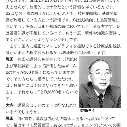
うな方です。BはB1とB2の2段階で分かれ，B1は指導者とはなり
えませんが，技術的には十分だという評価を得ている方です。
B2はなお一層の向上がほしいけれども，技術的知識，基礎的知
識が到達している方という評価です。Cは技術的にも品質管理に
おいても，あるいはまた知識の面においても不十分な方です。D
は基礎知識が不足しているので，もう一度，研修や知識を習得し
てくださいというようなランク分けです。
まず，国内に適正なマンモグラフィを撮影できる診療放射線技
師がいまどの程度おられるか，堀田先生にお伺いします。
堀田
何回か講習会を開催して，読影お
よび筆記試験によって評価した結果，A-
Bの方々が300名近くになっていますの
で，その方たちに指導していただけれ
ば，数量的には十分になってきたと思い
ます。それから，CとDが200名ぐらいで
す。
大内
講習会は，どのように行なわれて
いるのでしょうか。
堀田
2日間で，講義は乳がんの臨床，あるいは読影について
で，後はすべて品質管理，あるいはポジショニングについての実