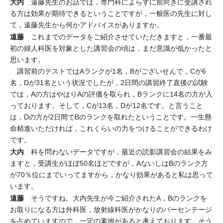
大内
遠藤先生のお話では，専門科によらずに前向きに受講され
る方は効果が期待できるということですが，一般医の先生に対し
て，遠藤先生から何かアドバイスがありますか。
遠藤
これまでのデータをご紹介させていただきますと，一番最
初の婦人科医を対象とした講習会の頃は，まだ意識が低かったと
思います。
講習前のテストではAランクが1名，Bがございせんで，Cが6
名，Dが31名という状況でしたが，2日間の講習終了直後の試験
では，Aの方はやはりAの評価を取られ，Bランクに14名の方が入
っております。そして，Cが13名，Dが12名です。と言うこと
は，Dの方が2日間でBのランクを取れたということです。一生懸
命精進いただければ，これくらいの力をつけることができるわけ
です。
大内
科を問わないデータですが，最近の読影講習会の結果をみ
ますと，受講生がほぼ50名ほどですが，AないしはBのランク方
が70％位にまでいってますから，かなり効果があると私は思って
います。
遠藤
そうですね。大内先生が今ご紹介されたA，Bのランクを
お取りになる方は外科医，放射線科医がかなりのパーセンテージ
を占めていますので，一定の素地があると考えております。そう