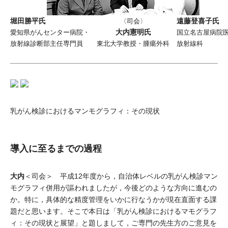
堀田勝平氏
遠藤登喜子氏
〈司会〉
大内憲明氏
愛知県がんセンター病院・
国立名古屋病院
放射線診断部主任専門員
東北大学教授・腫瘍外科
放射線科
乳がん検診におけるマンモグラフィ：その現状
導入に至るまでの過程
大内
＜司会＞ 平成12年度から，自治体レベルの乳がん検診マン
モグラフィ併用が謳われましたが，今後どのような方向に進むの
か。特に，具体的な精度管理をいかに行なうかが現在直面する課
題だと思います。そこで本日は「乳がん検診におけるマモグラフ
ィ：その現状と展望」と題しまして，ご専門の先生方のご意見を