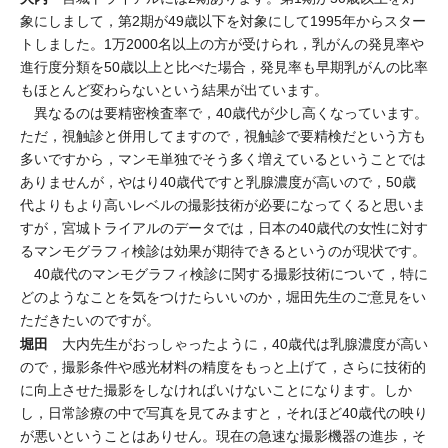
象にしまして，第2期が49歳以下を対象にして1995年からスター
トしました。1万2000名以上の方が受けられ，乳がんの発見率や
進行度分類を50歳以上と比べた場合，発見率も早期乳がんの比率
もほとんど変わらないという結果が出ています。
異なるのは要精密検査率で，40歳代が少し高くなっています。
ただ，視触診と併用してますので，視触診で要精検だという方も
多いですから，マンモ単独でそう多く増えているということでは
ありませんが，やはり40歳代ですと乳腺濃度が高いので，50歳
代よりもより高いレベルの撮影技術が必要になってくると思いま
すが，宮城トライアルのデータでは，日本の40歳代の女性に対す
るマンモグラフィ検診は効果が期待できるというのが現状です。
40歳代のマンモグラフィ検診に関する撮影技術について，特に
どのようなことを気をつけたらいいのか，堀田先生のご意見をい
ただきたいのですが。
堀田
大内先生がおっしゃったように，40歳代は乳腺濃度が高い
ので，撮影条件や感光材料の精度をもっと上げて，さらに技術的
に向上させた撮影をしなければいけないことになります。しか
し，日常診療の中で写真を見てみますと，それほど40歳代の映り
が悪いということはありせん。現在の急速な撮影機器の進歩，そ