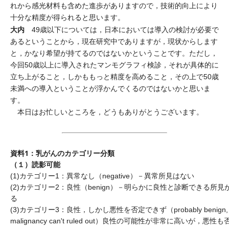
れから感光材料も含めた進歩がありますので，技術的向上により
十分な精度が得られると思います。
大内
49歳以下については，日本においては導入の検討が必要で
あるということから，現在研究中でありますが，現状からします
と，かなり希望が持てるのではないかということです。ただし，
今回50歳以上に導入されたマンモグラフィ検診，それが具体的に
立ち上がること，しかももっと精度を高めること，その上で50歳
未満への導入ということが浮かんでくるのではないかと思いま
す。
本日はお忙しいところを，どうもありがとうございます。
資料1：乳がんのカテゴリー分類
（１）読影可能
(1)カテゴリー1：異常なし（negative）－異常所見はない
(2)カテゴリー2：良性（benign）－明らかに良性と診断できる所見
る
(3)カテゴリー3：良性，しかし悪性を否定できず（probably benign, 
malignancy can't ruled out）良性の可能性が非常に高いが，悪性も