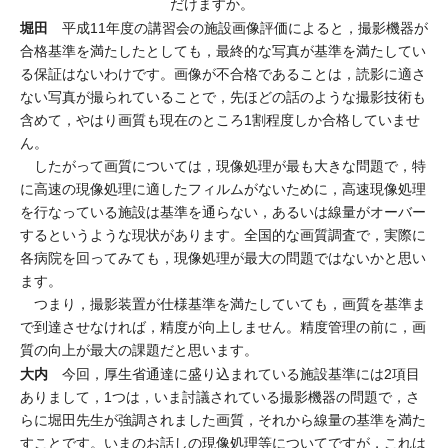
だけますか。
堀田
平成11年度の講習会の施設画像評価によると，撮影機器が
合格基準を満たしたとしても，最終的な写真が基準を満たしてい
る保証はないわけです。画像が不合格であることは，読影に適さ
ない写真が撮られていることで，先ほどの話のような撮影技術も
含めて，やはり画質も現在のところ1割程度しか合格していませ
ん。
したがって画質については，現像処理が最も大きな問題で，特
に高速の現像処理に適したフィルムがないために，高速現像処理
を行なっている施設は基準を通らない，あるいは線量がオーバー
するというような現状があります。全国的な画質調査で，実際に
各病院を回ってみても，現像処理が最大の問題ではないかと思い
ます。
つまり，撮影装置が仕様基準を満たしていても，画質を基準ま
で到達させなければ，精度が向上しません。精度管理の前に，画
質の向上が最大の課題だと思います。
大内
今回，厚生省通達に盛り込まれている施設基準には2項目
ありまして，1つは，いま討議されている撮影機器の問題で，さ
らに堀田先生が強調されました画質，それから線量の基準を満た
すことです。いまのお話しの現像処理等についてですが，これは