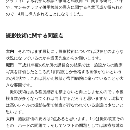
グラフィによる乳がん検診の推進と精度向上に関する研究」の中
で，マンモグラフィ併用検診の導入に関する合意形成が得られた
ので，4月に導入されることになりました。
読影技術に関する問題点
大内
それではまず最初に，撮影技術については現在どのような
状況になっているのかを堀田先生からお願いします。
堀田
平成11年度の5か所の講習会の結果では，施設からの臨床
写真を評価したところ約1割程度しか合格する画像がないという
のが現状で，これは乳がん検診が専門病院に偏っていることが大
きな要因です。
撮影技術はある程度経験を積まないと向上しませんので，今後
検査数が多くなってくれば向上するだろうと思いますが，現状で
は高いレベルの撮影技術で検査が行なわれている施設は少ないと
思います。
大内
施設評価の要因は2点あると思います。1つは撮影装置その
もの，ハードの問題で，そしてソフトの問題としては診療放射線