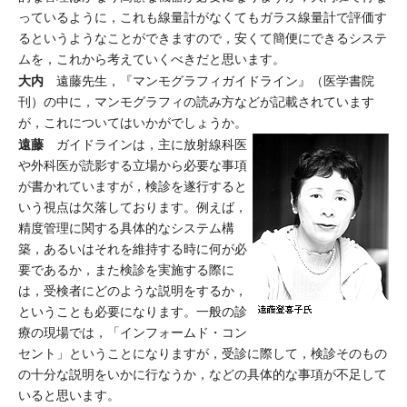
っているように，これも線量計がなくてもガラス線量計で評価す
るというようなことができますので，安くて簡便にできるシステ
ムを，これから考えていくべきだと思います。
大内
遠藤先生，『マンモグラフィガイドライン』（医学書院
刊）の中に，マンモグラフィの読み方などが記載されています
が，これについてはいかがでしょうか。
遠藤
ガイドラインは，主に放射線科医
や外科医が読影する立場から必要な事項
が書かれていますが，検診を遂行すると
いう視点は欠落しております。例えば，
精度管理に関する具体的なシステム構
築，あるいはそれを維持する時に何が必
要であるか，また検診を実施する際に
は，受検者にどのような説明をするか，
ということも必要になります。一般の診
療の現場では，「インフォームド・コン
セント」ということになりますが，受診に際して，検診そのもの
の十分な説明をいかに行なうか，などの具体的な事項が不足して
いると思います。