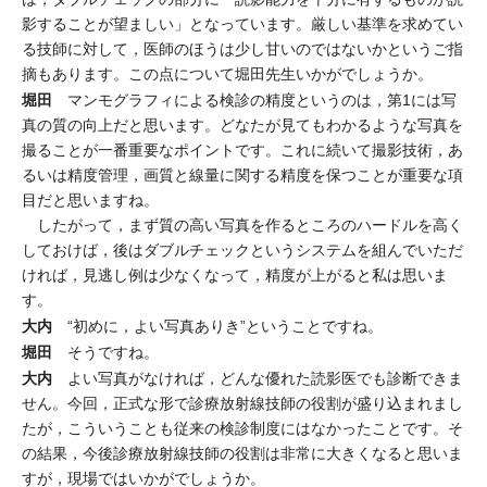
影することが望ましい」となっています。厳しい基準を求めてい
る技師に対して，医師のほうは少し甘いのではないかというご指
摘もあります。この点について堀田先生いかがでしょうか。
堀田
マンモグラフィによる検診の精度というのは，第1には写
真の質の向上だと思います。どなたが見てもわかるような写真を
撮ることが一番重要なポイントです。これに続いて撮影技術，あ
るいは精度管理，画質と線量に関する精度を保つことが重要な項
目だと思いますね。
したがって，まず質の高い写真を作るところのハードルを高く
しておけば，後はダブルチェックというシステムを組んでいただ
ければ，見逃し例は少なくなって，精度が上がると私は思いま
す。
大内
“初めに，よい写真ありき”ということですね。
堀田
そうですね。
大内
よい写真がなければ，どんな優れた読影医でも診断できま
せん。今回，正式な形で診療放射線技師の役割が盛り込まれまし
たが，こういうことも従来の検診制度にはなかったことです。そ
の結果，今後診療放射線技師の役割は非常に大きくなると思いま
すが，現場ではいかがでしょうか。