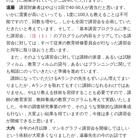
のように開催されていくかご説明いただけますか。
遠藤
講習対象者はやはり1回で40-50人が適当だと思います。
いかに需要が高いといっても，1度に100人も教えることは不可
能ですので，回数を増やし，しかも全国で講習会を企画していた
だきたいと考えています。そして，「基本講習プログラムに準じ
た講習会」〔
注（１）
〕のプログラムの内容をクリアしている講
習会に対しては，すべて従来の教育研修委員会が行なった講習会
と同等に取り扱おうと思います。
また，そのような講習会に対しては講師の派遣，あるいは試験
フィルム，教育フィルムの貸与，あるいはプランニングに関して
も相談にのっていきたいと準備を進めています。
講師になっていただけるAランクの先生もずいぶん増えてまい
りましたが，Aランクを取れてもすぐに講師になれるわけではあ
りません。やはり教える技術を習得することも必要ですので，講
師の教育実習，教師養成の教育プログラムも考えて実践いたしま
した。今年の調査研究事業の中で，そのような実験的な講師養成
も行ない，大変よい結果を得ていますので，今後は多くの講習会
が開催できると思います。
大内
今年の4月以降，マンモグラフィ講習会を開催してほしい
という依頼が大変多くなりましたが，遠藤先生の今のお話です