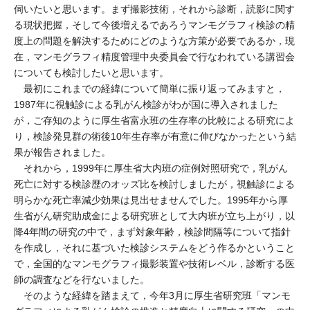
伺いたいと思います。まず撮影技術，それから診断，読影に関す
る現状把握，そして今後増えるであろうマンモグラフィ検診の精
度上の問題を解決するためにどのような方策が必要であるか，現
在，マンモグラフィ精度管理中央委員会で行なわれている講習会
についても検討したいと思います。
最初にこれまでの経緯について簡単に振り返ってみますと，
1987年に視触診による乳がん検診がわが国に導入されました
が，ご存知のように厚生省富永班の生存率の比較による研究によ
り，検診発見群の術後10年生存率が有意に伸びなかったという結
果が報告されました。
それから，1999年に厚生省大内班の症例対照研究で，乳がん
死亡に対する検診歴のオッズ比を検討しましたが，視触診による
明らかな死亡率減少効果は見出せませんでした。1995年から厚
生省がん研究助成金による研究班として大内班が立ち上がり，以
降4年間の研究の中で，まず対象年齢，検診間隔等について指針
を作成し，それに基づいた検診システムをどう作るかということ
で，全国的なマンモグラフィ撮影装置や技術レベル，診断する医
師の調査などを行ないました。
そのような経緯を踏まえて，今年3月に厚生省研究班「マンモ