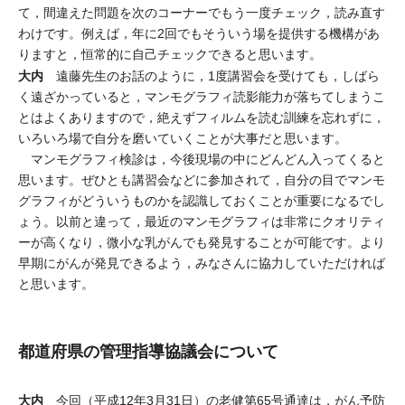
て，間違えた問題を次のコーナーでもう一度チェック，読み直す
わけです。例えば，年に2回でもそういう場を提供する機構があ
りますと，恒常的に自己チェックできると思います。
大内
遠藤先生のお話のように，1度講習会を受けても，しばら
く遠ざかっていると，マンモグラフィ読影能力が落ちてしまうこ
とはよくありますので，絶えずフィルムを読む訓練を忘れずに，
いろいろ場で自分を磨いていくことが大事だと思います。
マンモグラフィ検診は，今後現場の中にどんどん入ってくると
思います。ぜひとも講習会などに参加されて，自分の目でマンモ
グラフィがどういうものかを認識しておくことが重要になるでし
ょう。以前と違って，最近のマンモグラフィは非常にクオリティ
ーが高くなり，微小な乳がんでも発見することが可能です。より
早期にがんが発見できるよう，みなさんに協力していただければ
と思います。
都道府県の管理指導協議会について
大内
今回（平成12年3月31日）の老健第65号通達は，がん予防