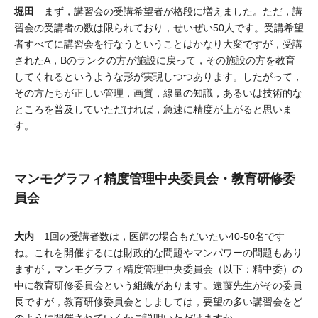
堀田
まず，講習会の受講希望者が格段に増えました。ただ，講
習会の受講者の数は限られており，せいぜい50人です。受講希望
者すべてに講習会を行なうということはかなり大変ですが，受講
されたA，Bのランクの方が施設に戻って，その施設の方を教育
してくれるというような形が実現しつつあります。したがって，
その方たちが正しい管理，画質，線量の知識，あるいは技術的な
ところを普及していただければ，急速に精度が上がると思いま
す。
マンモグラフィ精度管理中央委員会・教育研修委
員会
大内
1回の受講者数は，医師の場合もだいたい40-50名です
ね。これを開催するには財政的な問題やマンパワーの問題もあり
ますが，マンモグラフィ精度管理中央委員会（以下：精中委）の
中に教育研修委員会という組織があります。遠藤先生がその委員
長ですが，教育研修委員会としましては，要望の多い講習会をど