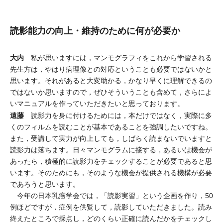
読影能力の向上・維持のために何が必要か
大内
私が思いますには，マンモグラフィをこれから学習される
先生方は，やはり病理像との対応ということも必要ではないかと
思います。それがあると大変助かる，かなり早くに理解できるの
ではないか思いますので，ぜひそういうことも含めて，さらによ
いマニュアルを作っていただきたいと思っております。
遠藤
読影力を身に付けるためには，本だけではなく，実際に多
くのフィルムを読むことが基本であることを強調したいですね。
また，受講して実力が向上しても，しばらく読まないでいますと
読影力は落ちます。日々マンモグラムに接する，あるいは機会が
あったら，積極的に読影力をチェックすることが必要であると思
います。そのためにも，そのような機会が提供される機構が必要
であろうと思います。
今年の日本乳癌学会では，「読影実習」という企画を作り，50
例ほどですが，症例を供覧して，読影していただきました。読み
終えたところで採点し，どのくらい正確に読んだかをチェックし