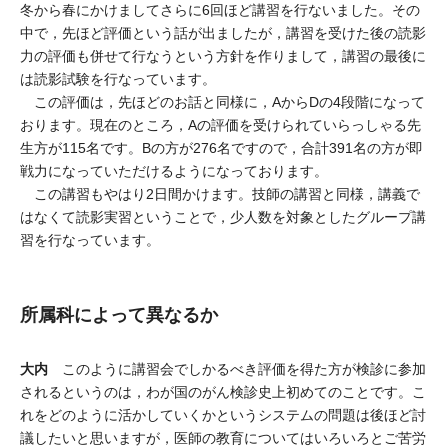
冬から春にかけましてさらに6回ほど講習を行ないました。その
中で，先ほど評価という話が出ましたが，講習を受けた後の読影
力の評価も併せて行なうという方針を作りまして，講習の最後に
は読影試験を行なっています。
この評価は，先ほどのお話と同様に，AからDの4段階になって
おります。現在のところ，Aの評価を受けられていらっしゃる先
生方が115名です。Bの方が276名ですので，合計391名の方が即
戦力になっていただけるようになっております。
この講習もやはり2日間かけます。技師の講習と同様，講義で
はなくて読影実習ということで，少人数を対象としたグループ講
習を行なっています。
所属科によって異なるか
大内
このように講習会でしかるべき評価を得た方が検診に参加
されるというのは，わが国のがん検診史上初めてのことです。こ
れをどのように活かしていくかというシステムの問題は後ほど討
議したいと思いますが，医師の教育についてはいろいろとご苦労