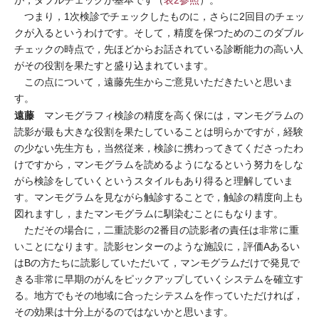
が，ダブルチェックが基本です（
表2参照
）。
つまり，1次検診でチェックしたものに，さらに2回目のチェッ
クが入るというわけです。そして，精度を保つためのこのダブル
チェックの時点で，先ほどからお話されている診断能力の高い人
がその役割を果たすと盛り込まれています。
この点について，遠藤先生からご意見いただきたいと思いま
す。
遠藤
マンモグラフィ検診の精度を高く保には，マンモグラムの
読影が最も大きな役割を果たしていることは明らかですが，経験
の少ない先生方も，当然従来，検診に携わってきてくださったわ
けですから，マンモグラムを読めるようになるという努力をしな
がら検診をしていくというスタイルもあり得ると理解していま
す。マンモグラムを見ながら触診することで，触診の精度向上も
図れますし，またマンモグラムに馴染むことにもなります。
ただその場合に，二重読影の2番目の読影者の責任は非常に重
いことになります。読影センターのような施設に，評価Aあるい
はBの方たちに読影していただいて，マンモグラムだけで発見で
きる非常に早期のがんをピックアップしていくシステムを確立す
る。地方でもその地域に合ったシテスムを作っていただければ，
その効果は十分上がるのではないかと思います。