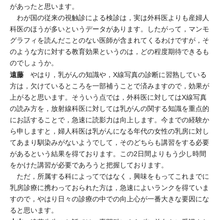
があったと思います。
わが国の従来の視触診による検診は，実は外科医よりも産婦人
科医のほうが多いというデータがあります。したがって，マンモ
グラフィを読んだことのない医師が含まれてくるわけですが，そ
のような方に対する教育効果というのは，どの程度期待できるも
のでしょうか。
遠藤
やはり，乳がんの知識や，X線写真の診断に習熟している
方は，欠けているところを一部補うことで済みますので，効果が
上がると思います。そういう点では，外科医に対してはX線写真
の読み方を，放射線科医に対しては乳がんの関する知識を重点的
にお話することで，急速に読影力は向上します。今までの経験か
ら申しますと，婦人科医は乳がんになる年代の女性の乳房に対し
てあまり馴染みがないようでして，そのどちらも講習をする必要
があるという結果を得ております。この2日間よりもう少し時間
をかけた講習が必要であろうと把握しております。
ただ，所属する科によってではなく，興味をもってこれまでに
乳房診療に携わっておられた方は，急速によいランクを得ていま
すので，やはり日々の診療の中での向上心が一番大きな要因にな
ると思います。