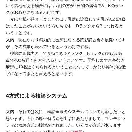
いう素地がある場合には，7割の方が2日間の講習でA，Bのラン
クがお取りになれるわけです。
先ほど私が紹介しましたのは，乳房は診察しても乳がんの診察
はしたことがないという方たちでも，DランクからBになれると
いうことです。
大内
現在かなり精力的に医師に対する読影講習会を展開中です
が，その成果が表れているというわけですね。
検診の即戦力として期待できるAランク，Bランクの方は現時
点で400名近くもおられるということです。平均しますと各都道
府県に10名近くおられるということになって，かなり具体的な数
字になってきたと言えると思います。
4方式による検診システム
大内
それでは次に，検診全般のシステムについて討論したいと
思います。今回の厚生省通達を出すにあたりまして，マンモグラ
フィの検診方式の検討がされました。いくつか方式があります