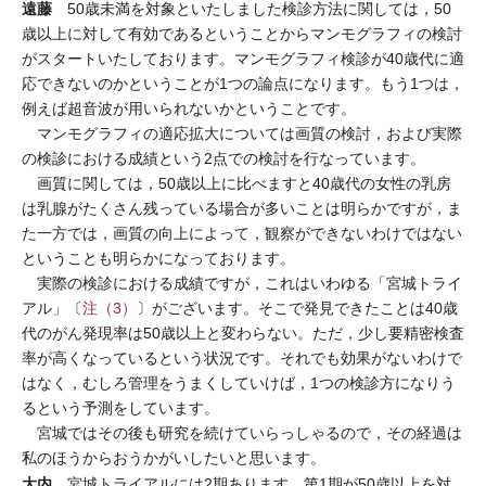
遠藤
50歳未満を対象といたしました検診方法に関しては，50
歳以上に対して有効であるということからマンモグラフィの検討
がスタートいたしております。マンモグラフィ検診が40歳代に適
応できないのかということが1つの論点になります。もう1つは，
例えば超音波が用いられないかということです。
マンモグラフィの適応拡大については画質の検討，および実際
の検診における成績という2点での検討を行なっています。
画質に関しては，50歳以上に比べますと40歳代の女性の乳房
は乳腺がたくさん残っている場合が多いことは明らかですが，ま
た一方では，画質の向上によって，観察ができないわけではない
ということも明らかになっております。
実際の検診における成績ですが，これはいわゆる「宮城トライ
アル」〔
注（3）
〕がございます。そこで発見できたことは40歳
代のがん発現率は50歳以上と変わらない。ただ，少し要精密検査
率が高くなっているという状況です。それでも効果がないわけで
はなく，むしろ管理をうまくしていけば，1つの検診方になりう
るという予測をしています。
宮城ではその後も研究を続けていらっしゃるので，その経過は
私のほうからおうかがいしたいと思います。
大内
宮城トライアルには2期あります。第1期が50歳以上を対