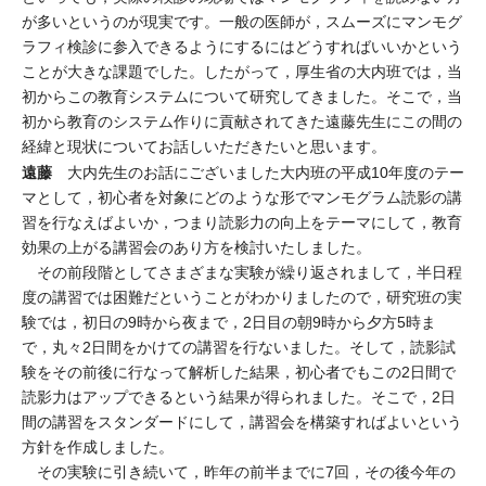
が多いというのが現実です。一般の医師が，スムーズにマンモグ
ラフィ検診に参入できるようにするにはどうすればいいかという
ことが大きな課題でした。したがって，厚生省の大内班では，当
初からこの教育システムについて研究してきました。そこで，当
初から教育のシステム作りに貢献されてきた遠藤先生にこの間の
経緯と現状についてお話しいただきたいと思います。
遠藤
大内先生のお話にございました大内班の平成10年度のテー
マとして，初心者を対象にどのような形でマンモグラム読影の講
習を行なえばよいか，つまり読影力の向上をテーマにして，教育
効果の上がる講習会のあり方を検討いたしました。
その前段階としてさまざまな実験が繰り返されまして，半日程
度の講習では困難だということがわかりましたので，研究班の実
験では，初日の9時から夜まで，2日目の朝9時から夕方5時ま
で，丸々2日間をかけての講習を行ないました。そして，読影試
験をその前後に行なって解析した結果，初心者でもこの2日間で
読影力はアップできるという結果が得られました。そこで，2日
間の講習をスタンダードにして，講習会を構築すればよいという
方針を作成しました。
その実験に引き続いて，昨年の前半までに7回，その後今年の