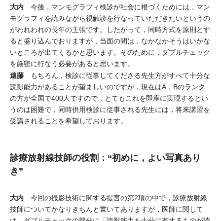
大内
今後，マンモグラフィ検診が社会に根づくためには，マン
モグラフィを読みながら視触診を行なっていただきたいというの
がわれわれの長年の主張です。したがって，同時方式を原則とす
ると盛り込んでおりますが，当面の間は，なかなかそうはいかな
いところが出てくるかと思います。そのために，ダブルチェック
を厳密に行なう必要があると思います。
遠藤
もちろん，検診に従事してくださる先生方がすべて十分な
読影能力があることが望ましいのですが，現在はA，Bのランク
の方が全国で400人ですので，とてもこれを即座に実現するとい
うのは困難で，同時併用検診に従事される先生には，将来講習を
受講されることを希望しております。
診療放射線技師の役割：“初めに，よい写真あり
き”
大内
今回の撮影技術に関する提言の第2項の中で，診療放射線
技師についてかなりきちんと書いてありますが，医師に関して
は，ダブルチェックの部分に「読影能力を十分に有するものが読