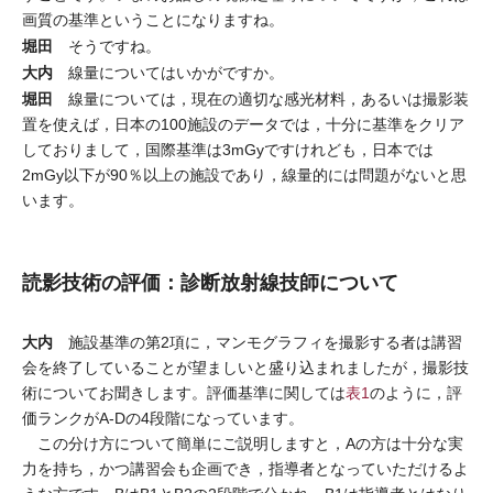
画質の基準ということになりますね。
堀田
そうですね。
大内
線量についてはいかがですか。
堀田
線量については，現在の適切な感光材料，あるいは撮影装
置を使えば，日本の100施設のデータでは，十分に基準をクリア
しておりまして，国際基準は3mGyですけれども，日本では
2mGy以下が90％以上の施設であり，線量的には問題がないと思
います。
読影技術の評価：診断放射線技師について
大内
施設基準の第2項に，マンモグラフィを撮影する者は講習
会を終了していることが望ましいと盛り込まれましたが，撮影技
術についてお聞きします。評価基準に関しては
表1
のように，評
価ランクがA-Dの4段階になっています。
この分け方について簡単にご説明しますと，Aの方は十分な実
力を持ち，かつ講習会も企画でき，指導者となっていただけるよ