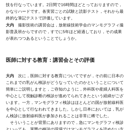
技を行なっています。2日間で16時間ほどとっておりますので，
かなりハードです。各実習ごとの試験と読影テスト，それから最
終的な筆記テストで評価しています。
大内
撮影技術の講習会は，放射線技術学会のマンモグラフィ撮
影普及班からですので，すでに5年ほど経過しており，その成果
が表れつつあるということでしょうか。
医師に対する教育：講習会とその評価
大内
次に，医師に対する教育についてですが，その前に日本の
これまでの乳がん検診がどうなっていたのかということについて
簡単にご説明しますと，ご存知のように，外科医や産婦人科医を
中心として視触診断の検診が進めてられてきたという経緯がござ
います。一方，マンモグラフィ検診はほとんどの国が放射線科医
を中心として行なわれてきました。しかし日本においては，乳が
ん検診に放射線科医が参加されることは非常に稀でした。
そういうことが背景にありますので，急にマンモグラフィ検診
といっても，実際の検診の現場ではマンモグラフィを読めない方