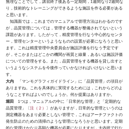
無理なことでして，講習終了後ある一定期間，1週間なり2週間な
り，技術的なトレーニングができるような施設を作る必要がある
と思います。
知識面では，これまでのマニュアルで管理方法はわかるのです
が，品質管理については，管理する機器が整備されてないという
課題があります。したがって，精度管理を行なう中心的なセンタ
ー，管理センターというようなものの設置が必要になろうと思い
ます。これは精度管理中央委員会が施設評価を行なう予定です
が，そこかまたはどこかの機関が画質と線量，あるいは施設評価
についての管理をする。また，品質管理をする機器を貸し出すと
いうようなシステムを今後作っていかなければいけないと思いま
す。
大内
「マンモグラフィガイドライン」に「品質管理」の項目が
ありますね。これを具体的に実現するためには，これからどのよ
うなことすればよいのでしょうか。何か提案はありますか。
堀田
1つは，マニュアルの中に「日常的な管理」と「定期的な
品質管理」〔
注（２）
〕がありますが，日常的な管理というのは
測定機器をあまり必要としない管理で，これはアーチファクトの
発生防止のための清掃のような管理になろうかと思います。定期
的な管理はかなり高額な機器が必要になりますが，大内班で行な