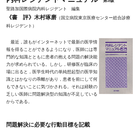
第5版
聖路加国際病院内科レジデント 編集
《書 評》木村琢磨
（国立病院東京医療センター総合診療
科レジデント）
最近，誰もがインターネットで最新の医学情
報を得ることができるようになり，医師には専
門的な知識とともに患者の抱える問題の解決能
力が求められている。しかし，研修医が臨床の
場に出ると，医学生時代の単純想起型の医学知
識とはかなりの乖離があり，患者を前にして何
もできないことに気づかされる。それは経験の
乏しい医師に問題解決型の知識が不足している
からである。
問題解決に必要な行動目標を記載