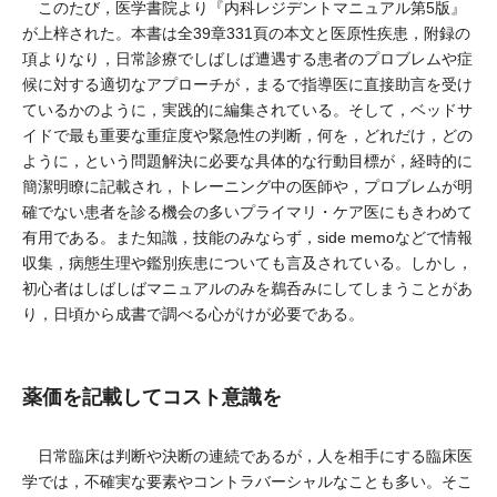
このたび，医学書院より『内科レジデントマニュアル第5版』
が上梓された。本書は全39章331頁の本文と医原性疾患，附録の
項よりなり，日常診療でしばしば遭遇する患者のプロブレムや症
候に対する適切なアプローチが，まるで指導医に直接助言を受け
ているかのように，実践的に編集されている。そして，ベッドサ
イドで最も重要な重症度や緊急性の判断，何を，どれだけ，どの
ように，という問題解決に必要な具体的な行動目標が，経時的に
簡潔明瞭に記載され，トレーニング中の医師や，プロブレムが明
確でない患者を診る機会の多いプライマリ・ケア医にもきわめて
有用である。また知識，技能のみならず，side memoなどで情報
収集，病態生理や鑑別疾患についても言及されている。しかし，
初心者はしばしばマニュアルのみを鵜呑みにしてしまうことがあ
り，日頃から成書で調べる心がけが必要である。
薬価を記載してコスト意識を
日常臨床は判断や決断の連続であるが，人を相手にする臨床医
学では，不確実な要素やコントラバーシャルなことも多い。そこ