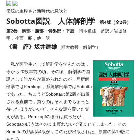
伝統の重厚さと新時代の息吹と
Sobotta図説 人体解剖学
第4版（全2巻）
第2巻 胸部・腹部・骨盤部・下肢
岡本道雄 監訳／岩堀修
明，小西 昭，他 訳
《書 評》坂井建雄
（順大教授・解剖学）
私が医学生として解剖学を学んだのは，
今から20数年前の頃。その頃，解剖学の図
譜として誰からか薦められたのが，局所解
剖学ではPernkopf，系統解剖学ではSobotta
であった。ちょうどSobottaの第2版が出版
される直前で，買うのはそれまでちょっと
待ったほうがいいぞ，そんな話を聞いた覚
えがある。Pernkopfのほうは買ったが，
Sobottaのほうはそのまま買わないで済ませてしまった。その
Sobottaの邦訳第4版が，このたび出版された。原書の第19版に
あたる。