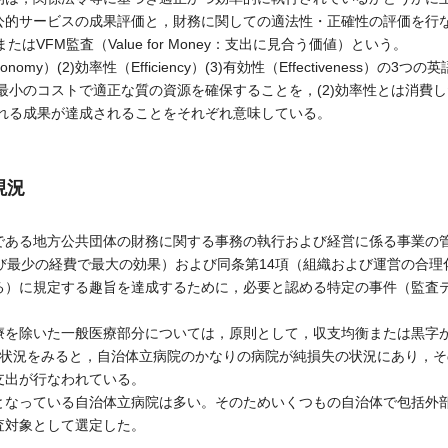
公的サービスの成果評価と，財務に関しての適法性・正確性の評価を行
はVFM監査（Value for Money：支出に見合う価値）という。
omy）(2)効率性（Efficiency）(3)有効性（Effectiveness）の
は最小のコストで適正な質の資源を確保することを，(2)効率性とは消費
される成果が達成されることをそれぞれ意味している。
現況
ある地方公共団体の財務に関する事務の執行および経営に係る事業の管
び最少の経費で最大の効果）および同条第14項（組織および運営の合
る）に規定する趣旨を達成するために，必要と認める特定の事件（監査
を除いた一般医療部分については，原則として，収支均衡または黒字
益状況をみると，自治体立病院のかなりの病院が純損失の状況にあり，
支出が行なわれている。
なっている自治体立病院は多い。そのためいくつもの自治体で包括外
査対象として選定した。