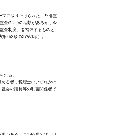
ーマに取り上げられた。外部監
監査の2つの種類があるが，今
員監査制度」を補強するものと
252条の37第1項）。
られる。
定める者，税理士のいずれかの
，議会の議員等の利害関係者で
主眼がある。この監査では，自