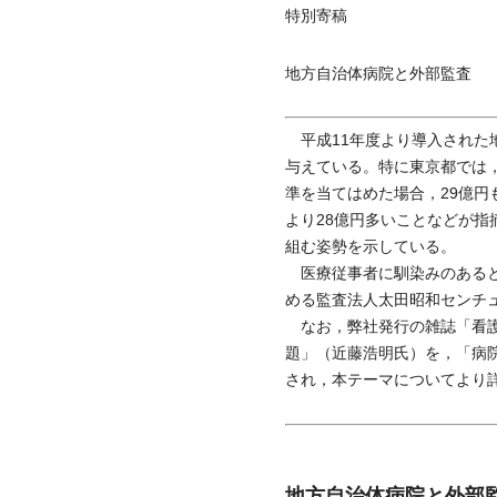
特別寄稿
地方自治体病院と外部監査
平成11年度より導入された
与えている。特に東京都では
準を当てはめた場合，29億
より28億円多いことなどが
組む姿勢を示している。
医療従事者に馴染みのあると
める監査法人太田昭和センチ
なお，弊社発行の雑誌「看護
題」（近藤浩明氏）を，「病院
され，本テーマについてより
地方自治体病院と外部