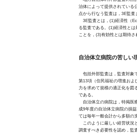
治体によって提供されている
点から行なう監査は，3E監査また
3E監査とは，(1)経済性（Econ
る監査である。(1)経済性と
ことを，(3)有効性とは期待
自治体立病院の苦しい
包括外部監査は，監査対象で
第13項（住民福祉の増進およ
力を求めて規模の適正化を図
である。
自治体立の病院は，特掲医療
成9年度の自治体立病院の損
ては毎年一般会計から多額の
このように厳しい経営状況と
調査すべき必要性を認め，監