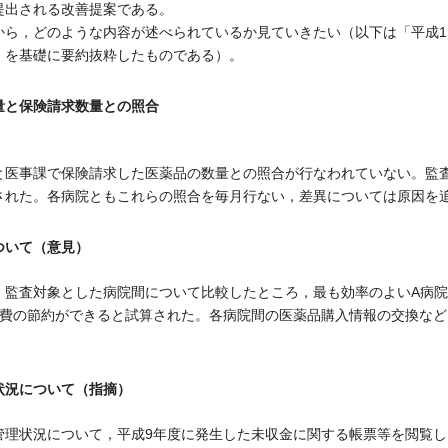
提出される改善提案である。
ら，どのような内容が述べられているか見ていきたい（以下は「平成1
」を基礎に要約抜粋したものである）。
量と保険請求数量との照合
医事課で保険請求した医薬品の数量との照合が行なわれていない。監
された。各病院ともこれらの照合を毎月行ない，差異については原因を
ついて（意見）
監査対象とした病院間について比較したところ，最も効率のよいA病院
品費の節約ができると試算された。各病院間の医薬品購入情報の交換な
状況について（指摘）
理状況について，平成9年度に発生した未収金に関する帳票等を閲覧し