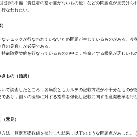
の記録の不備（責任者の指示書がないもの他）などの問題点が見受けら
を行なわれたい。
摘）
なチェックが行なわれていないため問題が生じているものがある。今
内容の見直しが必要である。
特命随意契約を行なっているものの中に，特命とする根拠が乏しいも
べきもの（指摘）
いて調査したところ，各病院ともカルテの記載方法が不十分なものが
であり，個々の医師に対する指導を強化し記載に関する意識改革を行
て（意見）
方法・算定基礎数値を検討した結果，以下のような問題点があった。 (