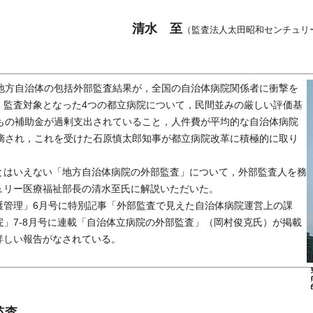
清水 至
（監査法人太田昭和センチュリ
地方自治体の包括外部監査結果が，全国の自治体病院関係者に衝撃を
，監査対象となった4つの都立病院について，民間並みの厳しい評価基
円もの補助金が過剰支出されていること，人件費が平均的な自治体病院
指摘され，これを受けた石原慎太郎知事が都立病院改革に積極的に取り
はいえない「地方自治体病院の外部監査」について，外部監査人を務
ュリー医療福祉部長の清水至氏に解説いただいた。
管理」6月号に特別記事「外部監査で見えた自治体病院運営上の課
」7-8月号に連載「自治体立病院の外部監査」（岡村俊克氏）が掲載
詳しい報告がなされている。
監査