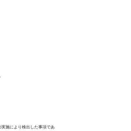
か
の実施により検出した事項であ