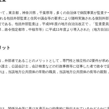
いて，東京都，神奈川県，千葉県等，多くの自治体で病院事業が監査テ
される包括外部監査と住民や議会等の要求により随時実施される個別外部
査である。包括外部監査は，平成9年度の地方自治法改正で，「監査委
，政令指定都市，中核市等）に平成11年度より導入された（地方自治法第
リット
，外部者であることのメリットとして，専門性と独立性の2要件が求め
護士，公認会計士，会計検査などの行政事務等に従事した者で政令で
件は，当該地方公共団体の常勤の職員，当該地方公共団体の長等の親類
は，関係法令等に基づき適正かつ効率的に執行されているかどうかに