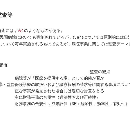
監査等
監査には，
表1
のようなものがある。
ては民間病院においても実施されているが，(3)(4)については原則的には
体について毎年実施されるものであるが，病院事業に関しては監査テー
監査
監査の観点
病院等が「医療を提供する場」として的確か否か
指導・監督
保険診療の取扱いおよび診療報酬の請求等に関する事項につい
正な事実が発見された場合には適切な措置をとる
主に財務事務の合規性（適法性および正確性）
財務事務の合規性，成果評価（3E：経済性，効率性，有効性）