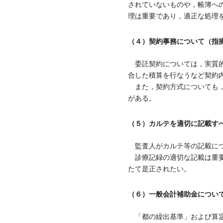
されていないものや，帳簿へ
理は重要であり，適正な処理
（４）契約事務について（指
委託契約については，実質的
合した積算を行なうなど契約
また，契約方式についても，
がある。
（５）カルテを適切に記載す
監査人がカルテ等の記載につ
診療記録の適切な記載は重要
たて是正されたい。
（６）一般会計補助金につい
「都の繰出基準」および算定