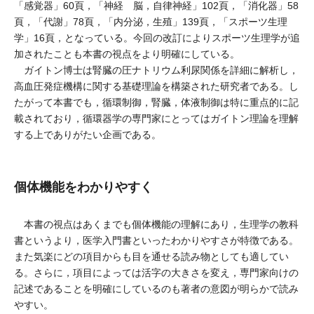
「感覚器」60頁，「神経 脳，自律神経」102頁，「消化器」58
頁，「代謝」78頁，「内分泌，生殖」139頁，「スポーツ生理
学」16頁，となっている。今回の改訂によりスポーツ生理学が追
加されたことも本書の視点をより明確にしている。
ガイトン博士は腎臓の圧ナトリウム利尿関係を詳細に解析し，
高血圧発症機構に関する基礎理論を構築された研究者である。し
たがって本書でも，循環制御，腎臓，体液制御は特に重点的に記
載されており，循環器学の専門家にとってはガイトン理論を理解
する上でありがたい企画である。
個体機能をわかりやすく
本書の視点はあくまでも個体機能の理解にあり，生理学の教科
書というより，医学入門書といったわかりやすさが特徴である。
また気楽にどの項目からも目を通せる読み物としても適してい
る。さらに，項目によっては活字の大きさを変え，専門家向けの
記述であることを明確にしているのも著者の意図が明らかで読み
やすい。