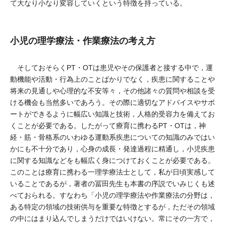
て大なり小なり変容していくという特徴を持っている。
小児の理学療法・作業療法の考え方
そしておそらくPT・OTは患児やその保護者と接する中で，運
動機能や活動・行為上のことばかりでなく，疾患に関することや
将来の見通しや心理的な不安等々，その他諸々の質問や相談を受
ける機会も当然多いであろう。その際に適切なアドバイスやサポ
ートができるように幅広い知識と技術，人格的受容力を備えてお
くことが必要である。したがって療育に携わるPT・OTは，神
経・筋・骨格系のいわゆる運動系疾患についての知識のみではい
かにも不十分であり，心身の成長・発達過程に精通し，小児疾患
に関する知識などをも幅広く身につけておくことが必要である。
このことは療育に携わる一理学療法士として，私が日頃実感して
いることであるが，著者の冨田先生も本書の序説でいみじくも述
べておられる。すなわち「小児の理学療法や作業療法の分野は，
ある特定の領域の技術供与を重要な特徴とするが，ただその領域
の中にはまり込んでしまうだけではいけない。常にその一方で，