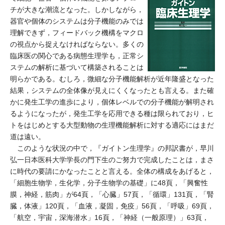
チが大きな潮流となった。しかしながら，
器官や個体のシステムは分子機能のみでは
理解できず，フィードバック機構をマクロ
の視点から捉えなければならない。多くの
臨床医の関心である病態生理学も，正常シ
ステムの解析に基づいて構築されることは
明らかである。むしろ，微細な分子機能解析が近年隆盛となった
結果，システムの全体像が見えにくくなったとも言える。また確
かに発生工学の進歩により，個体レベルでの分子機能が解明され
るようになったが，発生工学を応用できる種は限られており，ヒ
トをはじめとする大型動物の生理機能解析に対する適応にはまだ
道は遠い。
このような状況の中で，『ガイトン生理学』の邦訳書が，早川
弘一日本医科大学学長の門下生のご努力で完成したことは，まさ
に時代の要請にかなったことと言える。全体の構成をあげると，
「細胞生物学，生化学，分子生物学の基礎」に48頁，「興奮性
膜，神経，筋肉」が64頁，「心臓」57頁，「循環」131頁，「腎
臓，体液」120頁，「血液，凝固，免疫」56頁，「呼吸」69頁，
「航空，宇宙，深海潜水」16頁，「神経（一般原理）」63頁，