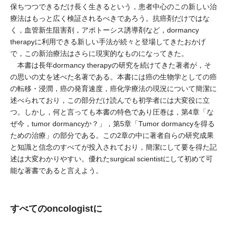
保ちつつできるだけ長く生きるという，患者中心のこの新しい治
療法はもっと広く検証されるべきであろう。抗癌剤だけではな
く，血管新生阻害剤，アポトーシス誘導剤など，dormancy
therapyに利用できる新しい手法が続々と登場してきたおかげ
で，この新治療法はさらに現実的なものになってきた。
本書は長年dormancy therapyの研究を続けてきた著者が，そ
の思いの丈を述べた名著である。本書には癌の生物学としての癌
の転移・浸潤，癌の発育速度，癌化学療法の現況について簡潔に
述べられており，この部分だけ読んでも初学者には大変役に立
つ。しかし，何と言っても本書の特色であり圧巻は，第4章「な
ぜ今，tumor dormancyか？」，第5章「Tumor dormancyを得る
ための治療」の部分である。この2章の中に著者自らの研究成果
と知識と信念のすべてが投入されており，簡潔にして要を得た記
述は大変わかりやすい。優れたsurgical scientistにして初めて可
能な著書であると言えよう。
すべてのoncologistに