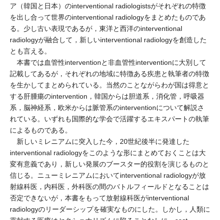
ア（韓国と日本）のinterventional radiologistsがそれぞれの特徴
を出し合って世界のinterventional radiologyをまとめたものであ
る。少し古い表現であるが，東洋と西洋のinterventional
radiologyが融合して，新しいinterventional radiologyを創造した
とも言える。
本書では血管性interventionと非血管性interventionに大別して
記載してあるが，それぞれの地域に特徴ある疾患と執筆者の特徴
を生かしてまとめられている。当然のことながらわが国は得意と
する肝腫瘍のintervention，韓国からは胆道系，消化管，呼吸器
系，脳神経系，欧米からは脈管系のinterventionについて解説さ
れている。いずれも国際的な学会で活躍するエキスパートの執筆
によるものである。
新しいミレニアムに突入した今，20世紀後半に発達した
interventional radiologyをこのような形にまとめておくことは大
変有意義であり，新しい発展のブースター的役割を演じるものと
信じる。ニューミレニアムにおいてinterventional radiologyが放
射線科医，内科医，外科医の間のバトルフィールドとなることは
否定できないが，本書をもって放射線科医がinterventional
radiologyのリーダーシップを確実なものにした。しかし，人類に