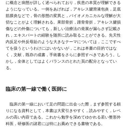
に概念と病態が詳しく述べられており，疾患の本質が理解できる
ようになっている。一例をあげれば，アキレス腱滑液包炎，足底
筋膜炎などで，骨の形態の変異と，バイオメカニカルな理解が大
切なことがよく理解される。果部骨折，踵骨骨折，アキレス腱損
傷などの外傷についても，新しい治療法の発展が漏らさず記載さ
れ，エキスパートの経験を随所に読み取ることができる。先天性
内反足や外反母趾のような大きなテーマについては，ここですべ
てを扱うというわけにはいかないが，これは本書の目的ではな
く，文献，既存の成書，手術書をさらに参照すべきであろう。し
かし，全体としてはよくバランスのとれた頁の配分となってい
る。
臨床の第一線で働く医師に
臨床の第一線において足の問題に出会った際，まず参照する頼
りになる資料として，本書は大変引きやすく，読みやすく，レベ
ルの高い内容である。これから勉学を深めてゆかれる若い整形外
科医，研修医の諸君には特にお薦めできる書物である。