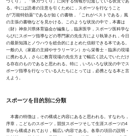
づくり」，「体力づくり」に関する情報が氾濫している状況であ
る。中には読者の注意を引くために，スポーツを行なうこと
が“万能特効薬”であるが如くの書物，「これがベストである」風
の主張の書物などを見かける。このような状況の中で，本書は
（財）神奈川県体育協会が編集し，臨床医学，スポーツ医科学な
らびにスポーツ指導などの専門家の先生方により執筆され，今日
の最新知識とノウハウを総合的にまとめた信頼できる本である。
一般の人（家庭の主婦やサラリーマン）から栄養士・臨床の現場
に携わる人，さらに教育現場の先生方まで幅広く読んでいただけ
る存在のものであると思われる。特に，いろいろな状況の中でス
ポーツ指導を行なっている人たちにとっては，必携となる本と言
えよう。
スポーツを目的別に分類
本書の特徴は，その構成と内容にあると思われる。すなわち，
序章，こどものスポーツ，競技スポーツそして生涯スポーツの4
章から構成されており，幅広い内容である。各章の項目の説明・