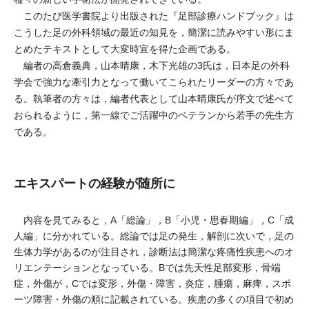
このたび医学書院より出版された『足部診療ハンドブック』は
こうした足の外科領域の最近の知見を，簡潔に読みやすい形にま
とめたテキストとして大変時宜を得た企画である。
編者の高倉義典，山本晴康，木下光雄の3氏は，日本足の外科
学会で強力な牽引力となって働いてこられたリーダーの方々であ
る。執筆者の方々は，編者代表として山本晴康氏が序文で述べて
おられるように，第一線でご活躍中のベテランから若手の先生方
である。
エキスパートの経験が随所に
内容を見てみると，A「総論」，B「小児・思春期編」，C「成
人編」に分かれている。総論では足の発生，解剖に次いで，足の
生体力学があるのが注目され，診断法は簡潔な疼痛性疾患へのオ
リエンテーションとなっている。Bでは先天性足部変形，骨端
症，外傷が，Cでは変形，外傷・障害，炎症，腫瘍，麻痺，スポ
ーツ障害・外傷の順に記載されている。疾患の多くの項目で初め