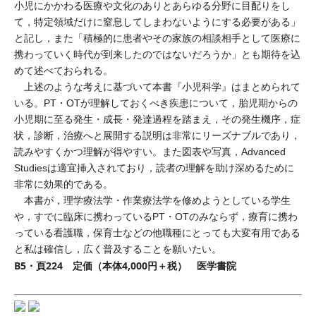
小児にかかわる医療や文化のありとあらゆる分野に目配りをし
て，特定領域だけに窒息してしまわないようにする必要がある」
と記し，また「積極的に患者やその家族の相談相手として医療に
携わっていく時代が到来したのではないだろうか」とも期待を込
めて述べておられる。
上述のような考えに基づいて本書『小児科学』はまとめられて
いる。PT・OTが理解しておくべき疾患について，胎児期からの
小児期に至る発生・成長・発達過程を踏まえ，その発生機序，症
状，診断，治療へと展開する説明は非常にリーズナブルであり，
読みやすくかつ理解が得やすい。また図表や写真，Advanced
Studiesは適宜挿入されており，読者の理解を助け深めるために
非常に効果的である。
本書が，理学療法学・作業療法学を修めようとしている学生
や，すでに臨床に携わっているPT・OTのみならず，療育に携わ
っている看護職，保育士などの他職種にとっても大変有用である
と私は確信し，広く普及することを願いたい。
B5・頁224 定価（本体4,000円＋税） 医学書院