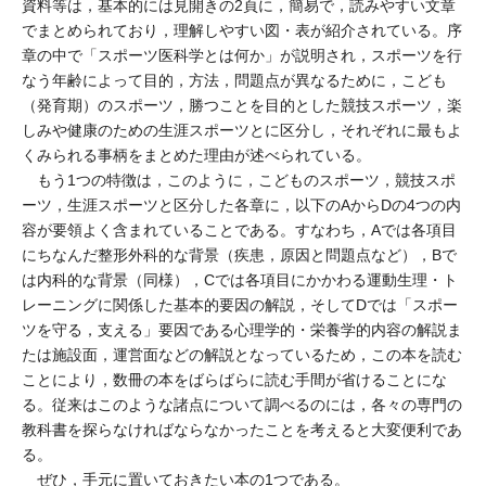
資料等は，基本的には見開きの2頁に，簡易で，読みやすい文章
でまとめられており，理解しやすい図・表が紹介されている。序
章の中で「スポーツ医科学とは何か」が説明され，スポーツを行
なう年齢によって目的，方法，問題点が異なるために，こども
（発育期）のスポーツ，勝つことを目的とした競技スポーツ，楽
しみや健康のための生涯スポーツとに区分し，それぞれに最もよ
くみられる事柄をまとめた理由が述べられている。
もう1つの特徴は，このように，こどものスポーツ，競技スポ
ーツ，生涯スポーツと区分した各章に，以下のAからDの4つの内
容が要領よく含まれていることである。すなわち，Aでは各項目
にちなんだ整形外科的な背景（疾患，原因と問題点など），Bで
は内科的な背景（同様），Cでは各項目にかかわる運動生理・ト
レーニングに関係した基本的要因の解説，そしてDでは「スポー
ツを守る，支える」要因である心理学的・栄養学的内容の解説ま
たは施設面，運営面などの解説となっているため，この本を読む
ことにより，数冊の本をばらばらに読む手間が省けることにな
る。従来はこのような諸点について調べるのには，各々の専門の
教科書を探らなければならなかったことを考えると大変便利であ
る。
ぜひ，手元に置いておきたい本の1つである。