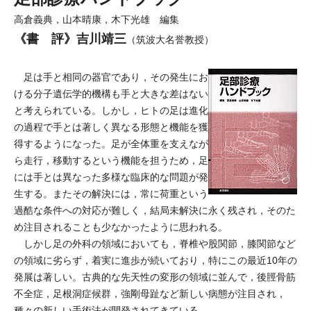
高倉義典，山本晴康，木下光雄 編集
《書 評》吉川靖三
（筑波大名誉教授）
足は手と相同の器官であり，その発生にお
ける分子遺伝学的機構も手と大きな差はない
と考えられている。しかし，ヒトの足は進化
の過程で手とは著しく異なる形態と機能を獲
得するようになった。足が全体重を支えなが
ら走行，移動するという機能を担うため，足
には手とは異なった多様な臨床的な問題が発
生する。またその解決には，常に荷重という
過酷な条件への対応が難しく，結局未解決に永く残され，そのた
め注目されることも少なかったように思われる。
しかし足の外科の領域においても，脊椎や股関節，膝関節など
の領域に劣らず，着実に進歩が続いており，特にこの最近10年の
発展は著しい。古典的な先天性の変形の領域に並んで，後脛骨筋
不全症，足根洞症候群，強剛母趾など新しい病態が注目され，
種々の新しい手術法が開発されてきている。