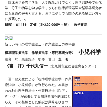
臨床医学を志す学生，大学院生だけでなく，医学部以外で生化
学・分子生物学を学ぶ学生，さらに臨床循環器医や循環器研究者
にも最適の好著と言える。医学に少しでも関心のある幅広い方々
に推薦したい。
B5変・頁1156 定価（本体20,000円＋税） 医学書院
新しい時代の理学療法士・作業療法士の教科書
小児科学
標準理学療法学・作業療法学〈専門基礎分野〉
奈良 勲，鎌倉矩子 監修 冨田 豊 著
《書 評》千代丸信一
（北九州市立総合療育センター）
冨田豊先生による『標準理学療法学・作業
療法学 小児科学』が刊行された。本書は，
われわれ理学療法士・作業療法士（以下，
PT・OT）が必要とする知識領域を的確にと
らえ，その整然とした解説は興味をひきつ