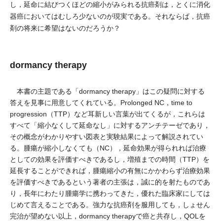
し，延命に結びつくほどの縮小がみられる抗癌剤は，とくに消化
器癌においてはむしろ少ないのが現実である。それならば，抗癌
剤の将来に希望はないのだろうか？
dormancy therapy
本書の主題である「dormancy therapy」はこの疑問に対する
答えを見事に用意してくれている。Prolonged NC，time to
progression（TTP）など耳新しい言葉が出てくるが，これらは
すべて「縮小なくして延命なし」に対するアンチテーゼであり，
その概念がわかりやすい図表と実験結果によって解説されてい
る。腫瘍が縮小しなくても（NC），延命効果が得られれば治療
としての効果を評価すべきであるし，増殖までの時間（TTP）を
延長することができれば，腫瘍縮小の有無にかかわらず治療効果
を評価すべきであるという著者の主張は，誠に的を射たものであ
り，長年にわたり腫瘍学に携わってきた，優れた臨床家にしては
じめて言えることである。強力な抗癌剤を服用しても，しょせん
完治が望めない以上，dormancy therapyで癌と共存し，QOLを