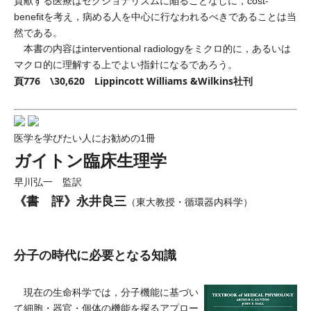
貢献する医療はセクショナリズムに陥ることなしに，cost-
benefitを考え，病める人を中心に行なわれるべきであることは当
然である。
本書の内容はinterventional radiologyをミクロ的に，あるいは
マクロ的に理解する上でよい指針になるであろう。
頁776 \30,620 Lippincott Williams &Wilkins社刊
医学を学びたい人にお勧めの1冊
ガイトン臨床生理学
早川弘一 監訳
《書 評》永井良三
（東大教授・循環器内科学）
分子の時代に必要となる知識
現在の生命科学では，分子機能に基づい
て細胞・器官・個体の機能を探るアプロー