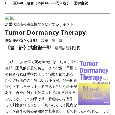
B5・頁440 定価（本体14,000円＋税） 医学書院
次世代の癌の治療概念を提示するテキスト
Tumor Dormancy Therapy
癌治療の新たな戦略
高橋 豊 著
《書 評》武藤徹一郎
（癌研病院副院長）
3人に1人が癌で死ぬ時代になった今，癌の
克服は国民的課題である。多くの癌は早期に
発見されれば手術によって治癒可能である
が，進行癌の約半数はいわゆる根治的手術を
行なっても再発は不可避であるという現実が
ある。再発に対する対策の1つは抗癌剤投与
であるが，その効果は常に腫瘍縮小を基準に
して判定されてきた。「縮小なくして延命な
し」が従来の抗癌剤治療の基本的テーゼであったのである。しか