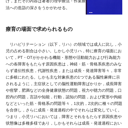
け，またその内容は著者の理学療法・作業療
法への造詣の深さをうかがわせる。
療育の場面で求められるもの
リハビリテーション（以下，リハ）の領域では成人に比し，小
児の占める割合は小さい。しかし小児リハ，特に療育の場面にお
いて，PT・OTがかかわる機能・形態や活動能力および行為能力
への各障害をもたらす原因疾患は，神経・筋・骨格系疾患のみな
らず遺伝性疾患，代謝性疾患，または成長・発達障害等々，非常
に多岐にわたる。しかも主な対象疾患の1つである脳性麻痺に示
されるように，主症状としての脳性運動障害ばかりか，成長障害
や痙攣，肥満などの全身健康状態の問題，視力や聴力の問題，口
腔内の問題，言語や知能，行動，認知の問題，および変形や拘縮
などといった筋・骨格系の問題等々，1次的，2次的に種々の問題
を合併し，さらに成長・発達過程の中でそれらは変化していく。
つまり，小児リハにおいては，障害とそれをもたらす原因疾患や
状態像は多種多様であり，しかもそれらは成長・発達過程におい