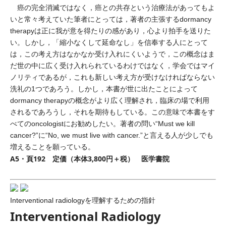
癌の完全消滅ではなく，癌との共存という治療法があってもよ
いと常々考えていた筆者にとっては，著者の主張するdormancy
therapyは正に我が意を得たりの感があり，心より拍手を送りた
い。しかし，「縮小なくして延命なし」を信奉する人にとって
は，この考え方はなかなか受け入れにくいようで，この概念はま
だ世の中に広く受け入れられているわけではなく，学会ではマイ
ノリティであるが，これも新しい考え方が受けなければならない
洗礼の1つであろう。しかし，本書が世に出たことによって
dormancy therapyの概念がより広く理解され，臨床の場で利用
されるであろうし，それを期待もしている。この意味で本書をす
べてのoncologistにお勧めしたい。著者の問い“Must we kill
cancer?”に“No, we must live with cancer.”と言える人が少しでも
増えることを願っている。
A5・頁192 定価（本体3,800円＋税） 医学書院
Interventional radiologyを理解するための指針
Interventional Radiology