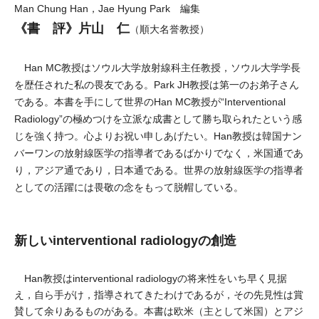
Man Chung Han，Jae Hyung Park 編集
《書 評》片山 仁
（順大名誉教授）
Han MC教授はソウル大学放射線科主任教授，ソウル大学学長
を歴任された私の畏友である。Park JH教授は第一のお弟子さん
である。本書を手にして世界のHan MC教授が“Interventional
Radiology”の極めつけを立派な成書として勝ち取られたという感
じを強く持つ。心よりお祝い申しあげたい。Han教授は韓国ナン
バーワンの放射線医学の指導者であるばかりでなく，米国通であ
り，アジア通であり，日本通である。世界の放射線医学の指導者
としての活躍には畏敬の念をもって脱帽している。
新しいinterventional radiologyの創造
Han教授はinterventional radiologyの将来性をいち早く見据
え，自ら手がけ，指導されてきたわけであるが，その先見性は賞
賛して余りあるものがある。本書は欧米（主として米国）とアジ