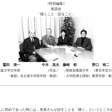
《特別編集》
座談会
「聴くこと・語ること」
鷲田 清一
中木 高夫
藤崎 郁
野口 裕二
大阪大学文学部
（司会／
（聖路加看護大学
（東京学芸大
・教授）
名古屋大学医学部・教授）
・大学院博士課程）
教育学部・教
に初めて会った時には，患者さんが話すことを「聴く」というところ