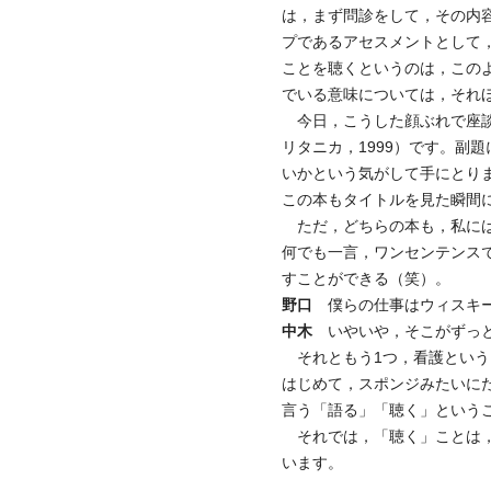
は，まず問診をして，その内
プであるアセスメントとして
ことを聴くというのは，この
でいる意味については，それ
今日，こうした顔ぶれで座談
リタニカ，1999）です。副
いかという気がして手にとりま
この本もタイトルを見た瞬間
ただ，どちらの本も，私には
何でも一言，ワンセンテンス
すことができる（笑）。
野口
僕らの仕事はウィスキー
中木
いやいや，そこがずっと
それともう1つ，看護という
はじめて，スポンジみたいに
言う「語る」「聴く」という
それでは，「聴く」ことは，
います。