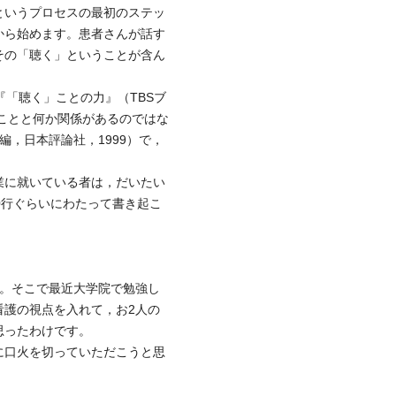
というプロセスの最初のステッ
から始めます。患者さんが話す
その「聴く」ということが含ん
「聴く」ことの力』（TBSブ
」ことと何か関係があるのではな
，日本評論社，1999）で，
業に就いている者は，だいたい
0行ぐらいにわたって書き起こ
。そこで最近大学院で勉強し
看護の視点を入れて，お2人の
思ったわけです。
に口火を切っていただこうと思