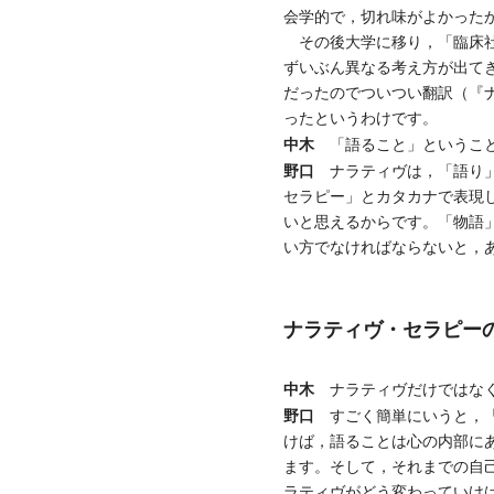
会学的で，切れ味がよかった
その後大学に移り，「臨床社
ずいぶん異なる考え方が出て
だったのでついつい翻訳（『ナ
ったというわけです。
中木
「語ること」ということ
野口
ナラティヴは，「語り」
セラピー」とカタカナで表現
いと思えるからです。「物語
い方でなければならないと，
ナラティヴ・セラピー
中木
ナラティヴだけではなく
野口
すごく簡単にいうと，「
けば，語ることは心の内部に
ます。そして，それまでの自
ラティヴがどう変わっていけ