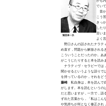
かも
てい
昔か
こう
きっ
した
言い
よく
野口さんの話されたナラティ
め直す，問題から解放される
こういうことだったのか。あ
がこうじたりすると本を読み
ナラティヴ・セラピーでは，
聞かせるというような語りで
を持っているのか，それをど
藤崎
私自身は，本を読んで自
がします。本を読むというの
だと思いますが，一方で，語
ず出た言葉から，「私はこん
や気持ちが何となく修正され