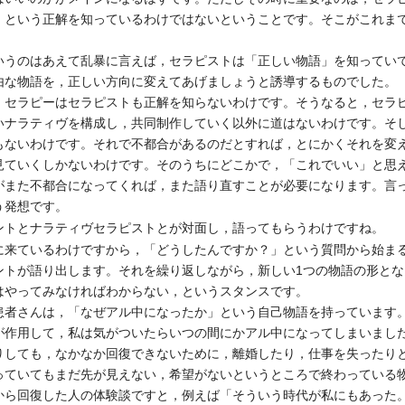
」という正解を知っているわけではないということです。そこがこれま
うのはあえて乱暴に言えば，セラピストは「正しい物語」を知ってい
由な物語を，正しい方向に変えてあげましょうと誘導するものでした。
セラピーはセラピストも正解を知らないわけです。そうなると，セラ
いナラティヴを構成し，共同制作していく以外に道はないわけです。そ
もないわけです。それで不都合があるのだとすれば，とにかくそれを変
見ていくしかないわけです。そのうちにどこかで，「これでいい」と思
がまた不都合になってくれば，また語り直すことが必要になります。言
う発想です。
トとナラティヴセラピストとが対面し，語ってもらうわけですね。
来ているわけですから，「どうしたんですか？」という質問から始ま
ントが語り出します。それを繰り返しながら，新しい1つの物語の形と
はやってみなければわからない，というスタンスです。
者さんは，「なぜアル中になったか」という自己物語を持っています
が作用して，私は気がついたらいつの間にかアル中になってしまいまし
りしても，なかなか回復できないために，離婚したり，仕事を失ったり
っていてもまだ先が見えない，希望がないというところで終わっている
ら回復した人の体験談ですと，例えば「そういう時代が私にもあった