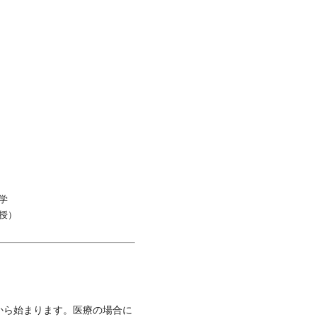
学
授）
から始まります。医療の場合に