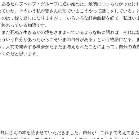
，あるセルフヘルプ・グループに通い始めた。最初はつまらなかったけ
めていた。そういう私が皆さんの前でいまこうやって話しをしている」
のは，繰り返しになりますが，「いろいろな紆余曲折を経て，私はい
で終わっている物語です。
まだ死ぬか生きるかの境をさまよっているような時に語れば，それは
そういう自分があったからこそいまの自分がある」という物語になる。
ら，人前で発表する機会がたまたま与えられたことによって，自分の過
いくのだと思います。
野口さんの本を読ませていただきました。自分が，これまで考えてきた