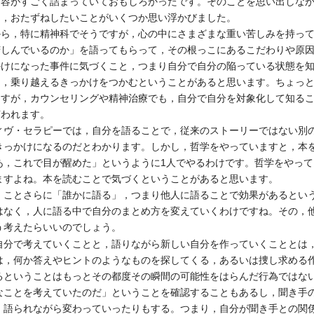
内容がすごく詰まっていておもしろかったです。そのことを思い出しな
て，おたずねしたいことがいくつか思い浮かびました。
ら，特に精神科でそうですが，心の中にさまざまな重い苦しみを持って
苦しんでいるのか」を語ってもらって，その根っこにあるこだわりや原
かけになった事件に気づくこと，つまり自分で自分の陥っている状態を
り，乗り越えるきっかけをつかむということがあると思います。ちょっ
ますが，カウンセリングや精神治療でも，自分で自分を対象化して知る
言われます。
ヴ・セラピーでは，自分を語ることで，従来のストーリーではない別
きっかけになるのだとわかります。しかし，哲学をやっていますと，本
あ，これで目が醒めた」というように1人でやるわけです。哲学をやっ
ますよね。本を読むことで気づくということがあると思います。
ことさらに「誰かに語る」，つまり他人に語ることで効果があるとい
はなく，人に語る中で自分のまとめ方を変えていくわけですね。その，
う考えたらいいのでしょう。
分で考えていくことと，語りながら新しい自分を作っていくこととは
は，何か答えやヒントのようなものを探してくる，あるいは捜し求める
るということはもっとその都度その瞬間の可能性をはらんだ行為ではな
なことを考えていたのだ」ということを確認することもあるし，聞き手
，語られながら変わっていったりもする。つまり，自分が聞き手との関