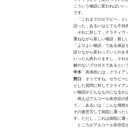
こういう物語に変わればいい
です。
「これまでのセラピー」とい
誤った，あるいはとても不自
それに対して，ナラティヴ・
重ねながら新しい物語，新し
「よりよい物語」である保証
語りながら変わっていくのを
いったん終わりますし，それ
解のないプロセスであるとい
中木
具体的には，クライアン
野口
そうですね。セラピーに
とした質問に対してクライア
い物語がどんなものになるか
例えばアルコール依存症の患
て」，あるいは「こんな偶然
その後苦労して病院に通った
す。ただし，これは病院に通
ところがアルコール依存症か