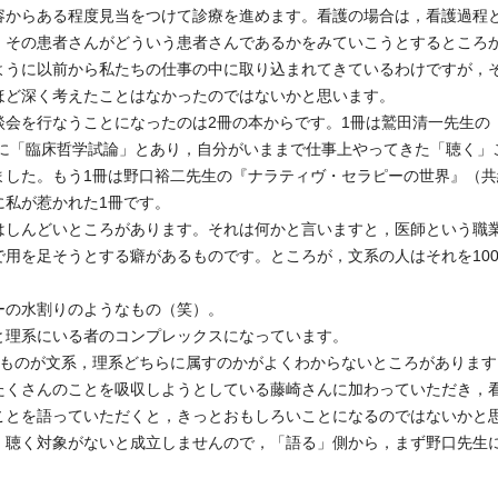
容からある程度見当をつけて診療を進めます。看護の場合は，看護過程
，その患者さんがどういう患者さんであるかをみていこうとするところ
ように以前から私たちの仕事の中に取り込まれてきているわけですが，
ほど深く考えたことはなかったのではないかと思います。
会を行なうことになったのは2冊の本からです。1冊は鷲田清一先生の『
題に「臨床哲学試論」とあり，自分がいままで仕事上やってきた「聴く
した。もう1冊は野口裕二先生の『ナラティヴ・セラピーの世界』（共編
に私が惹かれた1冊です。
しんどいところがあります。それは何かと言いますと，医師という職
で用を足そうとする癖があるものです。ところが，文系の人はそれを10
の水割りのようなもの（笑）。
理系にいる者のコンプレックスになっています。
ものが文系，理系どちらに属すのかがよくわからないところがあります
たくさんのことを吸収しようとしている藤崎さんに加わっていただき，
ことを語っていただくと，きっとおもしろいことになるのではないかと
聴く対象がないと成立しませんので，「語る」側から，まず野口先生