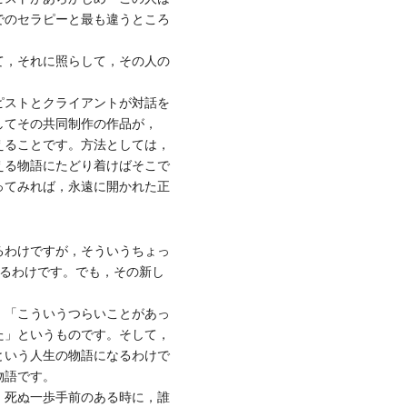
でのセラピーと最も違うところ
て，それに照らして，その人の
ピストとクライアントが対話を
してその共同制作の作品が，
えることです。方法としては，
える物語にたどり着けばそこで
ってみれば，永遠に開かれた正
るわけですが，そういうちょっ
なるわけです。でも，その新し
。「こういうつらいことがあっ
た」というものです。そして，
という人生の物語になるわけで
物語です。
。死ぬ一歩手前のある時に，誰