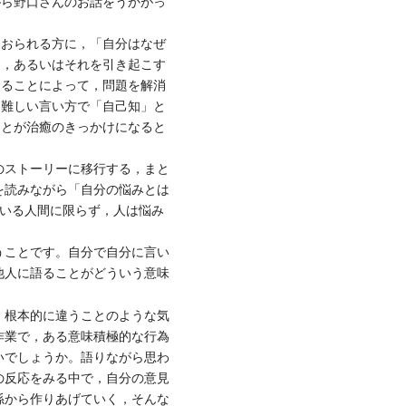
がら野口さんのお話をうかがっ
おられる方に，「自分はなぜ
因，あるいはそれを引き起こす
知ることによって，問題を解消
と難しい言い方で「自己知」と
ことが治癒のきっかけになると
のストーリーに移行する，まと
を読みながら「自分の悩みとは
ている人間に限らず，人は悩み
うことです。自分で自分に言い
他人に語ることがどういう意味
，根本的に違うことのような気
作業で，ある意味積極的な行為
いでしょうか。語りながら思わ
の反応をみる中で，自分の意見
係から作りあげていく，そんな