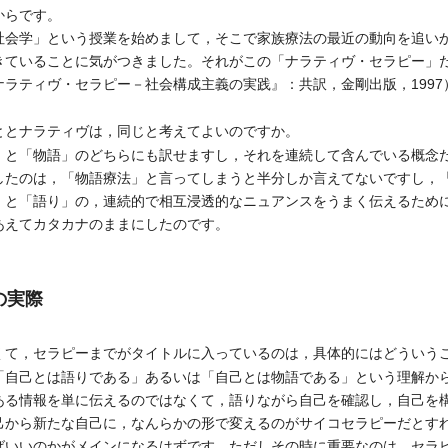
からです。
会学」という授業を始めまして，そこで家族療法の最近の動向を追い
きていることに気がつきました。それがこの「ナラティヴ・セラピー」
ラティヴ・セラピー－社会構成主義の実践』：共訳，金剛出版，199
とナラティヴは，同じと考えてよいのですか。
と「物語」のどちらにも訳せますし，それを連続して含んでいる概念
したのは，「物語療法」と言ってしまうと半分しか言えてないですし，
」と「語り」の，連続的で相互浸透的なニュアンスをうまく伝えるため
あえてカタカナのままにしたのです。
の実際
て，セラピーまでがタイトルに入っているのは，具体的にはどういう
自己とは語りである」あるいは「自己とは物語である」という理解か
ある情報を単に伝えるのではなくて，語りながら自己を確認し，自己を
己から新たな自己に，なんらかの形で変えるのがサイコセラピーだとす
ばいいのかがメインになるはずです。ただしその時に重要なのは，セラ