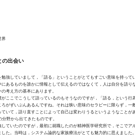
世界
との出会い
勉強していまして，「語る」ということがとてもすごい意味を持って
中にあるものを誰かに情報として伝えるのではなくて，人は自分を語り
ーの考え方の基本にあります。
がここでこうして語っているのもそうなのですが，「語る，という行
ころがずいぶんあるんですね。それは狭い意味のセラピーに限らず，一
っていて，語り直すことによって自己は変わりうるというようなことが
の分野から出てきたものです。
していたのですが，最初に就職したのが精神医学研究所で，そこでア
ました。当時は，システム論的な家族療法がとても魅力的に思えました