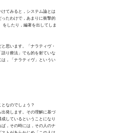
かけてみると，システム論とは
だったわけで，あまりに衝撃的
7）をしたり，編著を出してしま
だと思います。「ナラティヴ・
「語り療法」でも的を射ていな
には，「ナラティヴ」というい
ことなのでしょう？
ら出発します。その理解に基づ
構成しているということになり
れば，その時には，その人のナ
ピストがあらかじめ「この人は