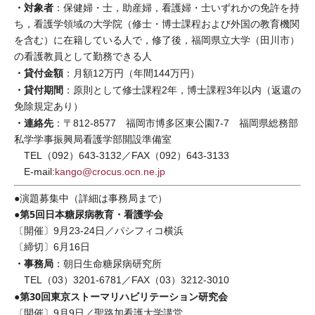
・対象者
：保健婦・士，助産婦，看護婦・士いずれかの免許を持
ち，看護学領域の大学院（修士・博士課程および外国の教育機関
を含む）に在籍している人で，修了後，福岡県立大学（田川市）
の看護教員として勤務できる人
・貸付金額
：月額12万円（年間144万円）
・貸付期間
：原則として修士課程2年，博士課程3年以内（返還の
免除規定あり）
・連絡先
：〒812-8577 福岡市博多区東公園7-7 福岡県総務部
私学学事振興局看護学部開設準備室
TEL（092）643-3132／FAX（092）643-3133
E-mail:
kango@crocus.ocn.ne.jp
●演題募集中（詳細は事務局まで）
●第5回日本糖尿病教育・看護学会
〔開催〕9月23-24日／パシフィコ横浜
〔締切〕6月16日
・事務局
：朝日生命糖尿病研究所
TEL（03）3201-6781／FAX（03）3212-3010
●第30回東京ストーマリハビリテーション研究会
〔開催〕9月9日／聖路加看護大学講堂