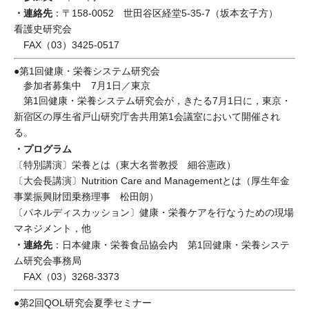
・連絡先
：〒158-0052 世田谷区経堂5-35-7（坂本玄子方）
看護史研究会
FAX（03）3425-0517
●第1回健康・栄養システム研究会
参加者募集中 7月1日／東京
第1回健康・栄養システム研究会が，きたる7月1日に，東京・
新宿区の厚生省戸山研究庁舎共用第1会議室において開催され
る。
・プログラム
〔特別講演〕栄養とは（東大名誉教授 細谷憲政）
〔大会長講演〕Nutrition Care and Managementとは（厚生年金
事業振興財団乗務理事 松田朗）
〔パネルディスカッション〕健康・栄養ケアを行なうための現場
マネジメント，他
・連絡先
：日本健康・栄養食品協会内 第1回健康・栄養システ
ム研究会事務局
FAX（03）3268-3373
●第2回QOL研究会夏季セミナー