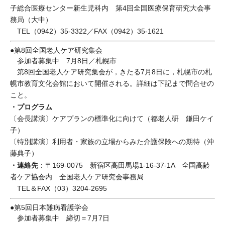
子総合医療センター新生児科内 第4回全国医療保育研究大会事
務局（大中）
TEL（0942）35-3322／FAX（0942）35-1621
●第8回全国老人ケア研究集会
参加者募集中 7月8日／札幌市
第8回全国老人ケア研究集会が，きたる7月8日に，札幌市の札
幌市教育文化会館において開催される。詳細は下記まで問合せの
こと。
・プログラム
〔会長講演〕ケアプランの標準化に向けて（都老人研 鎌田ケイ
子）
〔特別講演〕利用者・家族の立場からみた介護保険への期待（沖
藤典子）
・連絡先
：〒169-0075 新宿区高田馬場1-16-37-1A 全国高齢
者ケア協会内 全国老人ケア研究会事務局
TEL＆FAX（03）3204-2695
●第5回日本難病看護学会
参加者募集中 締切＝7月7日