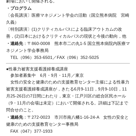
劇場において開催される。
・プログラム
〔会長講演〕医療マネジメント学会の活動（国立熊本病院 宮崎
久義）
〔特別講演〕(1)クリティカルパスによる臨床アウトカムの改
善，(2)日本におけるクリティカルパスの現状と今後の動向，他
・連絡先
：〒860-0008 熊本市二の丸1-5 国立熊本病院内医療マ
ネジメント学会事務局
TEL（096）353-6501／FAX（096）352-5025
●性暴力被害支援看護婦養成講座
参加者募集中 6月・9月・11月／東京
女性の安全と健康のための支援教育センター主催による性暴力
被害支援看護婦養成講座が，きたる6月9-11日，9月9-10日，11
月25-26日の7日間にわたり，東京・江戸川区の総合区民ホール
（9・11月の会場は未定）において開催される。詳細は下記まで
問合せのこと。
・連絡先
：〒272-0023 市川市南八幡1-16-24-A 女性の安全と
健康のための支援教育センター事務局
FAX（047）377-1933