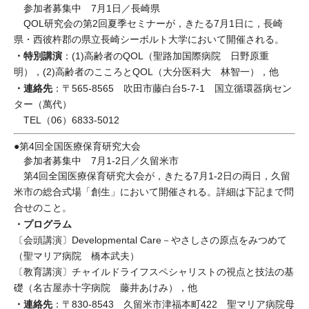
参加者募集中 7月1日／長崎県
QOL研究会の第2回夏季セミナーが，きたる7月1日に，長崎
県・西彼杵郡の県立長崎シーボルト大学において開催される。
・特別講演
：(1)高齢者のQOL（聖路加国際病院 日野原重
明），(2)高齢者のこころとQOL（大分医科大 林智一），他
・連絡先
：〒565-8565 吹田市藤白台5-7-1 国立循環器病セン
ター（萬代）
TEL（06）6833-5012
●第4回全国医療保育研究大会
参加者募集中 7月1-2日／久留米市
第4回全国医療保育研究大会が，きたる7月1-2日の両日，久留
米市の総合式場「創生」において開催される。詳細は下記まで問
合せのこと。
・プログラム
〔会頭講演〕Developmental Care－やさしさの原点をみつめて
（聖マリア病院 橋本武夫）
〔教育講演〕チャイルドライフスペシャリストの視点と技法の基
礎（名古屋赤十字病院 藤井あけみ），他
・連絡先
：〒830-8543 久留米市津福本町422 聖マリア病院母