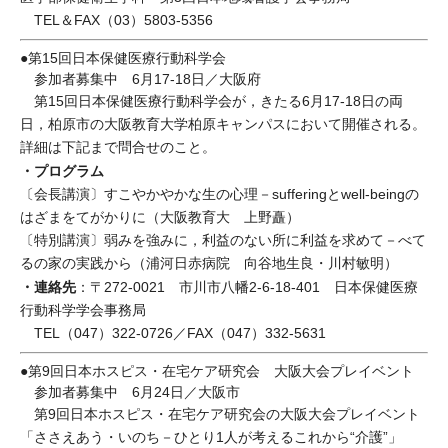
TEL＆FAX（03）5803-5356
●第15回日本保健医療行動科学会
参加者募集中 6月17-18日／大阪府
第15回日本保健医療行動科学会が，きたる6月17-18日の両
日，柏原市の大阪教育大学柏原キャンパスにおいて開催される。
詳細は下記まで問合せのこと。
・プログラム
〔会長講演〕すこやかやかな生の心理－sufferingとwell-beingの
はざまをてがかりに（大阪教育大 上野矗）
〔特別講演〕弱みを強みに，利益のない所に利益を求めて－べて
るの家の実践から（浦河日赤病院 向谷地生良・川村敏明）
・連絡先
：〒272-0021 市川市八幡2-6-18-401 日本保健医療
行動科学学会事務局
TEL（047）322-0726／FAX（047）332-5631
●第9回日本ホスピス・在宅ケア研究会 大阪大会プレイベント
参加者募集中 6月24日／大阪市
第9回日本ホスピス・在宅ケア研究会の大阪大会プレイベント
「ささえあう・いのち－ひとり1人が考えるこれから“介護”」