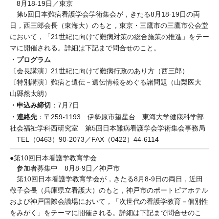
8月18-19日／東京
第5回日本難病看護学会学術集会が，きたる8月18-19日の両
日，西三郎会長（東海大）のもと，東京・三鷹市の三鷹市公会堂
において，「21世紀に向けて難病対策の総合施策の推進」をテー
マに開催される。詳細は下記まで問合せのこと。
・プログラム
〔会長講演〕21世紀に向けて難病行政のあり方（西三郎）
〔特別講演〕難病と遺伝－遺伝情報をめぐる諸問題（山梨医大
山縣然太朗）
・申込み締切
：7月7日
・連絡先
：〒259-1193 伊勢原市望星台 東海大学健康科学部
社会福祉学科西研究室 第5回日本難病看護学会学術集会事務局
TEL（0463）90-2073／FAX（0422）44-6114
●第10回日本看護学教育学会
参加者募集中 8月8-9日／神戸市
第10回日本看護学教育学会が，きたる8月8-9日の両日，近田
敬子会長（兵庫県立看護大）のもと，神戸市のポートピアホテル
および神戸国際会議場において，「次世代の看護学教育－個別性
をみがく」をテーマに開催される。詳細は下記まで問合せのこ