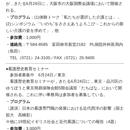
が，きたる6月24日に，大阪市の大阪国際会議場において開催さ
れる。
・プログラム
：(1)体験トーク「私たちが選択した介護とは」，
(2)シンポジウム「“いのち”をささえあうよろこび－これからの新
しい介護の姿を求めて」，他
・参加費
：1,000円
・連絡先
：〒584-8585 富田林市新堂2182 PL病院外科医局内
（島田）
TEL（0721）24-3100／FAX（0721）25-9405
●看護歴史教育セミナー
参加者募集中 6月24日／東京
看護歴史教育セミナーが，きたる6月24日に，東京・品川区の
ゆうぽうと東京簡易保険会館5階会議室「たちばな」において開
催される。これに伴い事務局は参加者を募集している。
・プログラム
〔講演〕日本の看護専門職の発展における近代西洋の影響（国士
舘大 高橋彩）
※他に19世紀イギリス社会と近代看護についての報告（4題）
・参加費
：3,000円