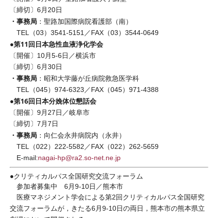
〔締切〕6月20日
・事務局
：聖路加国際病院看護部（南）
TEL（03）3541-5151／FAX（03）3544-0649
●第11回日本急性血液浄化学会
〔開催〕10月5-6日／横浜市
〔締切〕6月30日
・事務局
：昭和大学藤が丘病院救急医学科
TEL（045）974-6323／FAX（045）971-4388
●第16回日本分娩体位懇話会
〔開催〕9月27日／岐阜市
〔締切〕7月7日
・事務局
：向仁会永井病院内（永井）
TEL（022）222-5582／FAX（022）262-5659
E-mail:
nagai-hp@ra2.so-net.ne.jp
●クリティカルパス全国研究交流フォーラム
参加者募集中 6月9-10日／熊本市
医療マネジメント学会による第2回クリティカルパス全国研究
交流フォーラムが，きたる6月9-10日の両日，熊本市の熊本県立