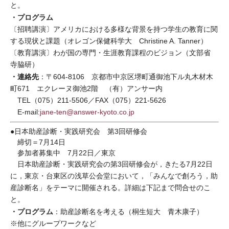
と。
・プログラム
〔招聘講演〕アメリカにおける多様な背景を持つ学生の教育に関
する現状と課題（オレゴン保健科学大 Christine A. Tanner）
〔教育講演〕わが国の専門・生涯教育課程のビジョン（文部省
寺脇研）
・連絡先
：〒604-8106 京都市中京区堺町通御池下ル丸木材木
町671 エクレーヌ御池2階 （有）アンサー内
TEL（075）211-5506／FAX（075）221-5626
E-mail:
jane-ten@answer-kyoto.co.jp
●日本助産診断・実践研究会 第3回研修会
締切＝7月14日
参加者募集中 7月22日／東京
日本助産診断・実践研究会の第3回研修会が，きたる7月22日
に，東京・台東区の浅草公会堂において，「みんなで創ろう，助
産診断名」をテーマに開催される。詳細は下記まで問合せのこ
と。
・プログラム
：助産診断名を考える（桐生短大 青木康子）
※他にグループワークなど