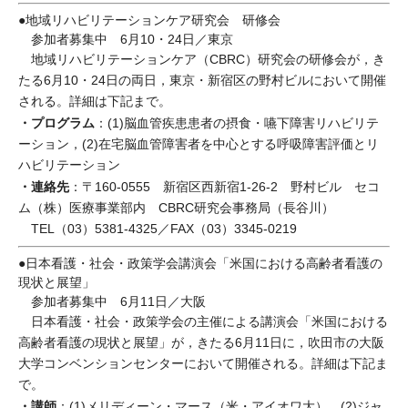
●地域リハビリテーションケア研究会 研修会
参加者募集中 6月10・24日／東京
地域リハビリテーションケア（CBRC）研究会の研修会が，き
たる6月10・24日の両日，東京・新宿区の野村ビルにおいて開催
される。詳細は下記まで。
・プログラム
：(1)脳血管疾患患者の摂食・嚥下障害リハビリテ
ーション，(2)在宅脳血管障害者を中心とする呼吸障害評価とリ
ハビリテーション
・連絡先
：〒160-0555 新宿区西新宿1-26-2 野村ビル セコ
ム（株）医療事業部内 CBRC研究会事務局（長谷川）
TEL（03）5381-4325／FAX（03）3345-0219
●日本看護・社会・政策学会講演会「米国における高齢者看護の
現状と展望」
参加者募集中 6月11日／大阪
日本看護・社会・政策学会の主催による講演会「米国における
高齢者看護の現状と展望」が，きたる6月11日に，吹田市の大阪
大学コンベンションセンターにおいて開催される。詳細は下記ま
で。
・講師
：(1)メリディーン・マース（米・アイオワ大），(2)ジャ