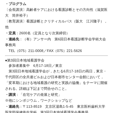
・プログラム
〔会長講演〕高齢者ケアにおける看護診断とその方向性（滋賀医
大 筒井裕子）
〔教育講演〕看護診断とクリティカルパス（阪大 江川隆子），
他
・定員
：2600名（定員となり次第締切）
・連絡先
：（有）アンサー内 第6回日本看護診断学会学術大会
事務局
TEL（075）211-0008／FAX（075）221-5626
●第3回日本地域看護学会
参加者募集中 6月17-18日／東京
第3回日本地域看護学会が，きたる6月17-18日の両日，東京・
千代田区の全共連ビルおよび日本都市センター会館において，
「変革期における地域看護の研究と実践の協働」をテーマに開催
される。詳細は下記まで問合せのこと。
・講演
：「在宅ケアの発展と研究」
※他にシンポジウム，ワークショップなど
・連絡先
：〒113-8519 文京区湯島1-5-45 東京医科歯科大学
医学部保健衛生学科 第3回日本地域看護学会事務局