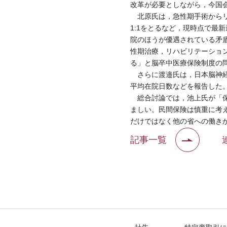
改革が必要としながら，今国
北原氏は，急性期手術からリ
1:1をとるなど，現時点で最
院のほうが優遇されている矛
性期治療，リハビリテーショ
る」と脳卒中医療保険制度の
さらに渡邉氏は，日本脳神経外
平均在院日数などを報告した
総合討論では，池上氏が「保
ましい。民間保険は慎重に考
だけではなく他の省への働き
記事一覧