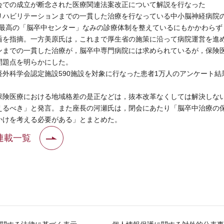
会での成立が断念された医療関連法案改正について解説を行なった
ハビリテーションまでの一貫した治療を行なっている中小脳神経病院
新最高の「脳卒中センター」なみの診療体制を整えているにもかかわら
盾を指摘。一方美原氏は，これまで厚生省の施策に沿って病院運営を進
ンまでの一貫した治療が，脳卒中専門病院には求められているが，保険
問題点を明らかにした。
科学会認定施設590施設を対象に行なった患者1万人のアンケート結果（
。
険医療における地域格差の是正などは，抜本改革なくしては解決しな
えるべき」と発言。また座長の河瀬氏は，閉会にあたり「脳卒中治療の
かけを考える必要がある」とまとめた。
連載一覧