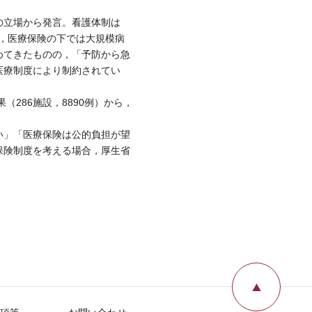
の立場から発言。看護体制は
ず，医療保険の下では大規模病
めてきたものの，「予防から急
医療制度により制約されてい
286施設，8890例）から，
い」「医療保険は公的負担が望
保険制度を考える場合，厚生省
ページ