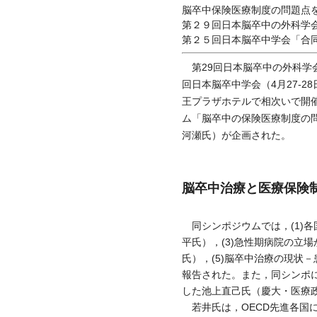
脳卒中保険医療制度の問題点
第２９回日本脳卒中の外科学
第２５回日本脳卒中学会「合
第29回日本脳卒中の外科学会
回日本脳卒中学会（4月27-
王プラザホテルで相次いで開催
ム「脳卒中の保険医療制度の
河瀬氏）が企画された。
脳卒中治療と医療保険
同シンポジウムでは，(1)各
平氏），(3)急性期病院の立
氏），(5)脳卒中治療の現状
報告された。また，同シンポ
した池上直己氏（慶大・医療
若井氏は，OECD先進各国