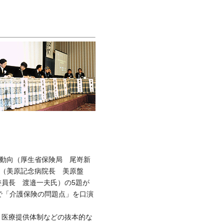
の動向（厚生省保険局 尾嵜新
ら（美原記念病院長 美原盤
委員長 渡邉一夫氏）の5題が
で「介護保険の問題点」を口演
，医療提供体制などの抜本的な