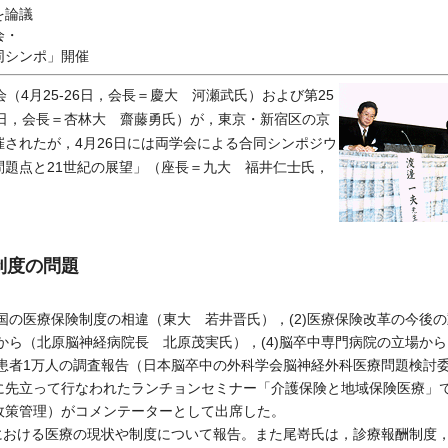
を論議
会・
同シンポ」開催
（4月25-26日，会長＝慶大 河瀬武氏）および第25
28日，会長＝杏林大 齋藤勇氏）が，東京・新宿区の京
されたが，4月26日には両学会による合同シンポジウ
問題点と21世紀の展望」（座長＝九大 福井仁士氏，
制度の問題
国の医療保険制度の相違（東大 若井晋氏），(2)医療保険改革の今後
場から（北原脳神経病院長 北原茂実氏），(4)脳卒中専門病院の立場か
－患者1万人の調査報告（日本脳卒中の外科学会脳神経外科医療問題検討
に先立って行なわれたランチョンセミナー「介護保険と地域保険医療」
政策管理）がコメンテーターとして出席した。
における医療の現状や制度について報告。また尾嵜氏は，診療報酬制度