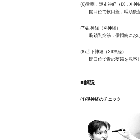
(6)舌咽，迷走神経（IX，X 神
開口位で軟口蓋，咽頭後壁
(7)副神経（XI神経）
胸鎖乳突筋，僧帽筋におけ
(8)舌下神経（XII神経）
開口位で舌の萎縮を観察し
■解説
(1)視神経のチェック