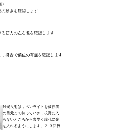
経）
の動きを確認します
る筋力の左右差を確認します
，挺舌で偏位の有無を確認します
対光反射は，ペンライトを被験者
の目元まで持っていき，視野に入
らないところから素早く瞳孔に光
を入れるようにします。２-３回行