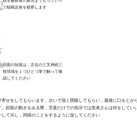
標を被験者の鼻先までもっていっ
て輻輳反射を観察します
顔面の知覚は，左右の三叉神経三
枝領域を１つひとつ筆で触って確
認してください
ワ寄せをしてもらいます。次いで強く閉眼してもらい，最後に口をとが
す。顔面の動きをみる際，言葉だけでの指示では患者さんは何をしてい
かして示し，同様のことをするように促してください