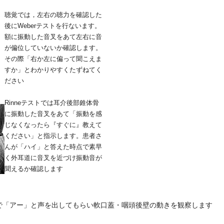
聴覚では，左右の聴力を確認した
後にWeberテストを行ないます。
額に振動した音叉をあて左右に音
が偏位していないか確認します。
その際「右か左に偏って聞こえま
すか」とわかりやすくたずねてく
ださい
Rinneテストでは耳介後部錐体骨
に振動した音叉をあて「振動を感
じなくなったら『すぐに』教えて
ください」と指示します。患者さ
んが「ハイ」と答えた時点で素早
く外耳道に音叉を近づけ振動音が
聞えるか確認します
で「アー」と声を出してもらい軟口蓋・咽頭後壁の動きを観察します