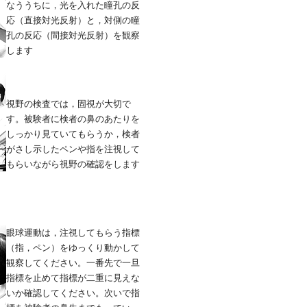
なううちに，光を入れた瞳孔の反
応（直接対光反射）と，対側の瞳
孔の反応（間接対光反射）を観察
します
視野の検査では，固視が大切で
す。被験者に検者の鼻のあたりを
しっかり見ていてもらうか，検者
がさし示したペンや指を注視して
もらいながら視野の確認をします
眼球運動は，注視してもらう指標
（指，ペン）をゆっくり動かして
観察してください。一番先で一旦
指標を止めて指標が二重に見えな
いか確認してください。次いで指