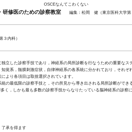
OSCEなんてこわくない
・研修医のための診察教室
編集：松岡 健（東京医科大学第
第３内科）
独立した診察手技であり，神経系の局所診断を行なうための重要なス
，知覚系，髄膜刺激症状，自律神経系の各系統に分かれており，それぞ
状により各項目は取捨選択されています。
統の最低限の診察手技と，その所見から導き出される局所診断ができ
とが多く，しかも最も多数の診察手技からなりたっている脳神経系の診察
，了承を得ます