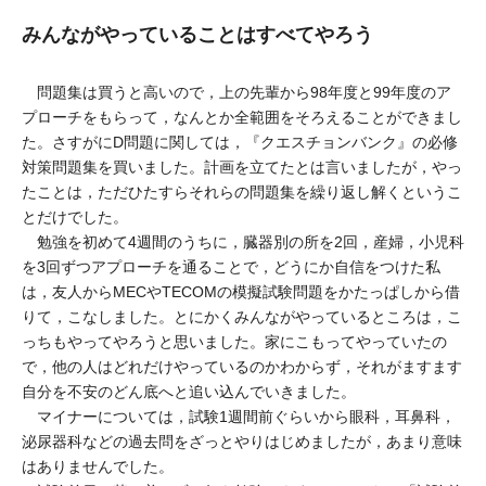
みんながやっていることはすべてやろう
問題集は買うと高いので，上の先輩から98年度と99年度のア
プローチをもらって，なんとか全範囲をそろえることができまし
た。さすがにD問題に関しては，『クエスチョンバンク』の必修
対策問題集を買いました。計画を立てたとは言いましたが，やっ
たことは，ただひたすらそれらの問題集を繰り返し解くというこ
とだけでした。
勉強を初めて4週間のうちに，臓器別の所を2回，産婦，小児科
を3回ずつアプローチを通ることで，どうにか自信をつけた私
は，友人からMECやTECOMの模擬試験問題をかたっぱしから借
りて，こなしました。とにかくみんながやっているところは，こ
っちもやってやろうと思いました。家にこもってやっていたの
で，他の人はどれだけやっているのかわからず，それがますます
自分を不安のどん底へと追い込んでいきました。
マイナーについては，試験1週間前ぐらいから眼科，耳鼻科，
泌尿器科などの過去問をざっとやりはじめましたが，あまり意味
はありませんでした。