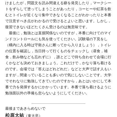
けましたが，問題文を読み間違える癖を発見したり，マークシー
トをずらして塗ってしまうことがあったり，コーヒーや紅茶を飲
むとトイレが近くなり集中できなくなることがわかったりと本番
で注意すべき点がわかるので受けるとよいと思います。しかし，
復習できないほどたくさん受けるのは無意味です。
最後に，勉強とは直接関係ないのですが，本番に向けてのマイ
ンドコントロールにも気を使ってください。試験場の下見をし
（構内に入る時は守衛さんに断ってから入りましょう），トイレ
の位置を確認し，当日持って行くものをチェックし（昼食，補
食，飲み物なども忘れずに），誰とどこで待ち合わせて会場に行
くかなども決めておきましょう。これだけで，かなり落ち着ける
のです。会場では「答えはどれどれだ」などと大声で話す人もい
ますが，間違っていることも多いので気にしないことです。大学
でそれなりに勉強してきていたのですから，あとはいかにして本
番で力を発揮するかにかかっています。本番で落ち着けるように
勉強面以外の準備も怠らないようにしてください。
最後まであきらめないで
松原大祐
（東大卒）