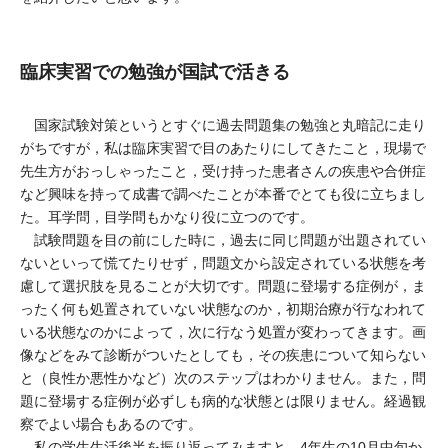
臨床実習での勉強が国試で活きる
国家試験対策というとすぐに過去問題集の勉強と丸暗記に走り
がちですが，私は臨床実習で目のあたりにしてきたこと，現場で
先生方がおっしゃったこと，受け持った患者さんの疾患や合併症
など興味を持って成書で調べたことが本番でとても役に立ちまし
た。耳学問，目学問もかなり役に立つのです。
試験問題を目の前にした時に，過去に同じ問題が出題されてい
ないといって慌てたりせず，問題文から設定されている状態を考
慮して選択肢を見ることが大切です。問題に登場する症例が，ま
ったく何も処置されていない状態なのか，初期治療が行なわれて
いる状態なのかによって，次に行なう処置が変わってきます。画
像などをみて診断がついたとしても，その疾患について知らない
と（良性か悪性かなど）次のステップはわかりません。また，問
題に登場する症例が必ずしも病的な状態とは限りません。経過観
察でよい場合もあるのです。
私の学生生活後半を振り返ってみますと，4年生の10月中旬か