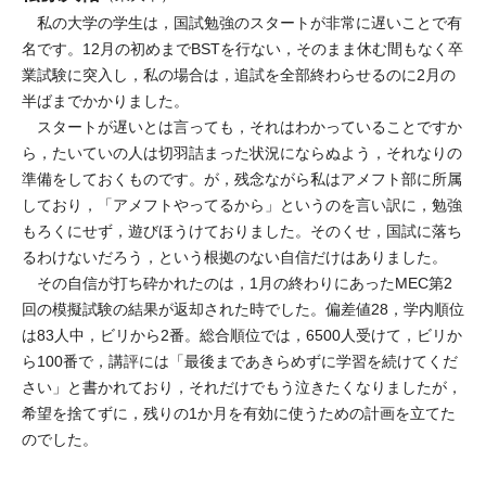
私の大学の学生は，国試勉強のスタートが非常に遅いことで有
名です。12月の初めまでBSTを行ない，そのまま休む間もなく卒
業試験に突入し，私の場合は，追試を全部終わらせるのに2月の
半ばまでかかりました。
スタートが遅いとは言っても，それはわかっていることですか
ら，たいていの人は切羽詰まった状況にならぬよう，それなりの
準備をしておくものです。が，残念ながら私はアメフト部に所属
しており，「アメフトやってるから」というのを言い訳に，勉強
もろくにせず，遊びほうけておりました。そのくせ，国試に落ち
るわけないだろう，という根拠のない自信だけはありました。
その自信が打ち砕かれたのは，1月の終わりにあったMEC第2
回の模擬試験の結果が返却された時でした。偏差値28，学内順位
は83人中，ビリから2番。総合順位では，6500人受けて，ビリか
ら100番で，講評には「最後まであきらめずに学習を続けてくだ
さい」と書かれており，それだけでもう泣きたくなりましたが，
希望を捨てずに，残りの1か月を有効に使うための計画を立てた
のでした。