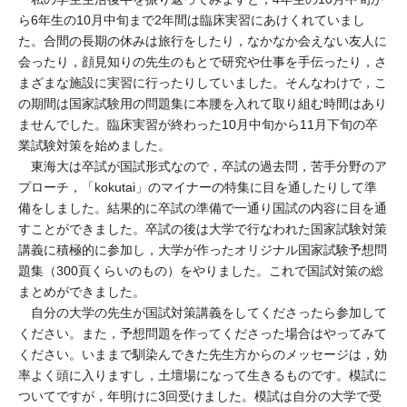
ら6年生の10月中旬まで2年間は臨床実習にあけくれていまし
た。合間の長期の休みは旅行をしたり，なかなか会えない友人に
会ったり，顔見知りの先生のもとで研究や仕事を手伝ったり，さ
まざまな施設に実習に行ったりしていました。そんなわけで，こ
の期間は国家試験用の問題集に本腰を入れて取り組む時間はあり
ませんでした。臨床実習が終わった10月中旬から11月下旬の卒
業試験対策を始めました。
東海大は卒試が国試形式なので，卒試の過去問，苦手分野のア
プローチ，「kokutai」のマイナーの特集に目を通したりして準
備をしました。結果的に卒試の準備で一通り国試の内容に目を通
すことができました。卒試の後は大学で行なわれた国家試験対策
講義に積極的に参加し，大学が作ったオリジナル国家試験予想問
題集（300頁くらいのもの）をやりました。これで国試対策の総
まとめができました。
自分の大学の先生が国試対策講義をしてくださったら参加して
ください。また，予想問題を作ってくださった場合はやってみて
ください。いままで馴染んできた先生方からのメッセージは，効
率よく頭に入りますし，土壇場になって生きるものです。模試に
ついてですが，年明けに3回受けました。模試は自分の大学で受