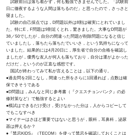
試験前日は落ち着かず，何も勉強できませんでした。「試験前
日に徹夜するような人間は落ちるのだ」と思ったので，さっさと
寝ました。
試験の自己採点では，D問題以外は8割は確実にとれていまし
た。特にE，F問題は9割近くとれ，驚きました。大事なD問題が
38／50でしたが，自分の間違った問題が削除問題になると信じ
ていましたし，落ちたら落ちたでいいさ，という気持ちになって
いました。結果的には4月20日に，厚生省で自分の合格を確認し
ましたが，優秀な友人が何人も落ちており，自分は運がよかった
だけだ，というのが正直な感想です。
国試が終わってみて私が言えることは，以下の通り。
●過去問を2回こなし，間違った所をさらに1回通れば，点数は確
保できそうである
●D問題は，みんなと同じ参考書（『クエスチョンバンク』の必
修対策など）で勉強するとよい
●模試はできるだけ受け，受けなかった分は，人からコピーして
でもこなすべき
●マイナーはさほど重要ではないと思うが，眼科，耳鼻科，泌尿
器は押えるか？
●『禁忌KIDS』（TECOM）を使って禁忌を確認しておくことは