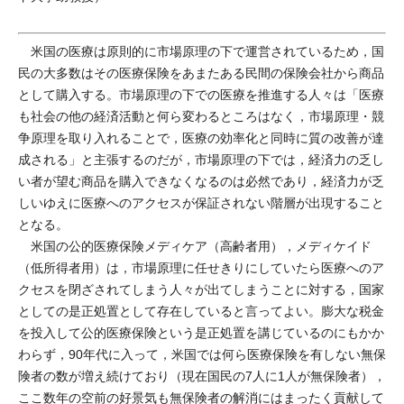
米国の医療は原則的に市場原理の下で運営されているため，国
民の大多数はその医療保険をあまたある民間の保険会社から商品
として購入する。市場原理の下での医療を推進する人々は「医療
も社会の他の経済活動と何ら変わるところはなく，市場原理・競
争原理を取り入れることで，医療の効率化と同時に質の改善が達
成される」と主張するのだが，市場原理の下では，経済力の乏し
い者が望む商品を購入できなくなるのは必然であり，経済力が乏
しいゆえに医療へのアクセスが保証されない階層が出現すること
となる。
米国の公的医療保険メディケア（高齢者用），メディケイド
（低所得者用）は，市場原理に任せきりにしていたら医療へのア
クセスを閉ざされてしまう人々が出てしまうことに対する，国家
としての是正処置として存在していると言ってよい。膨大な税金
を投入して公的医療保険という是正処置を講じているのにもかか
わらず，90年代に入って，米国では何ら医療保険を有しない無保
険者の数が増え続けており（現在国民の7人に1人が無保険者），
ここ数年の空前の好景気も無保険者の解消にはまったく貢献して