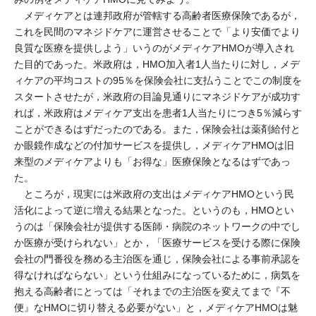
メディケアとは連邦政府が管轄する高齢者医療保険であるが，
これを民間のマネジドケアに運営させることで「より安価でより
良質な医療を提供しよう」いうのがメディケアHMOが導入され
た目的であった。米政府は，HMO加入者1人当たりに対し，メデ
ィケアの平均コストの95％を保険会社に支払うことでこの制度を
スタートさせたが，米政府の目論見通りにマネジドケアが成功す
れば，米政府はメディケア支出を患者1人当たりにつき5％減らす
ことができるはずだったのである。また，保険会社は薬剤給付と
か眼鏡作成などの付加サービスを提供し，メディケアHMOは旧
来型のメディケアよりも「お得な」医療保険となるはずであっ
た。
ところが，現実には米政府の支出はメディケアHMOという民
活化によって逆に増える結果となった。というのも，HMOとい
うのは「保険会社が提供する医師・病院のネットワークの中でし
か医療が受けられない」とか，「医療サービスを受ける際に保険
会社の門番役を務める主治医を通じ，保険会社による事前承認を
得なければならない」という仕組みになっているために，病気を
抱える高齢者にとっては「それまでの主治医を変えてまで『不
便』なHMOに切り替える必要がない」と，メディケアHMOは魅