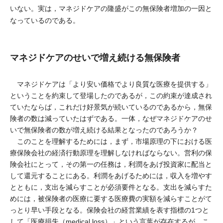
いない。実は，マネジドケアの隆盛がこの無保険者増加の一因と
なっているのである。
マネジドケアのせいで増え続ける無保険者
マネジドケアは「より安い価格でより良質な医療を提供する」
ということを約束して登場したのであるが，この約束が達成され
ていたならば，これだけ好景気が続いているのであるから，無保
険者の数は減っていたはずである。一体，なぜマネジドケアのせ
いで無保険者の数が増え続ける結果となったのであろうか？
このことを理解するためには，まず，市場原理の下における医
療保険会社の経済行動原理を理解しなければならない。営利の保
険会社にとって，その第一の任務は，利潤をあげ投資家に配当と
して還元することにある。利潤をあげるためには，収入を増やす
とともに，支出を減らすことが必須要件となる。支出を減らすた
めには，被保険者の医療に要する医療費の実額を減らすことがて
っとり早い手段となる。保険会社の経営業績を表す指標の1つと
して「医療損失（medical loss）」という言葉が存在するが，こ