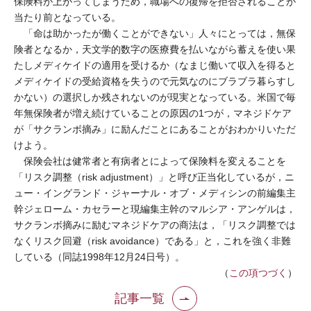
保険料が上がってしまうため，職場への復帰を拒否されることが
当たり前となっている。
「命は助かったが働くことができない」人々にとっては，無保
険者となるか，天文学的数字の医療費を払いながら蓄えを使い果
たしメディケイドの適用を受けるか（なまじ働いて収入を得ると
メディケイドの受給資格を失うので元気なのにブラブラ暮らすし
かない）の選択しか残されないのが現実となっている。米国で毎
年無保険者が増え続けていることの原因の1つが，マネジドケア
が「サクランボ摘み」に励んだことにあることがおわかりいただ
けよう。
保険会社は健常者と有病者とによって保険料を変えることを
「リスク調整（risk adjustment）」と呼び正当化しているが，ニ
ュー・イングランド・ジャーナル・オブ・メディシンの前編集主
幹ジェローム・カセラーと現編集主幹のマルシア・アンゲルは，
サクランボ摘みに励むマネジドケアの商法は，「リスク調整では
なくリスク回避（risk avoidance）である」と，これを強く非難
している（同誌1998年12月24日号）。
（
この項つづく
）
記事一覧