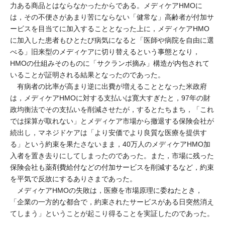
力ある商品とはならなかったからである。メディケアHMOに
は，その不便さがあまり苦にならない「健常な」高齢者が付加サ
ービスを目当てに加入することとなった上に，メディケアHMO
に加入した患者もひとたび病気になると「医師や病院を自由に選
べる」旧来型のメディケアに切り替えるという事態となり，
HMOの仕組みそのものに「サクランボ摘み」構造が内包されて
いることが証明される結果となったのであった。
有病者の比率が高まり逆に出費が増えることとなった米政府
は，メディケアHMOに対する支払いは寛大すぎたと，97年の財
政均衡法でその支払いを削減させたが，するとたちまち，「これ
では採算が取れない」とメディケア市場から撤退する保険会社が
続出し，マネジドケアは「より安価でより良質な医療を提供す
る」という約束を果たさないまま，40万人のメディケアHMO加
入者を置き去りにしてしまったのであった。また，市場に残った
保険会社も薬剤費給付などの付加サービスを削減するなど，約束
を平気で反故にするありさまであった。
メディケアHMOの失敗は，医療を市場原理に委ねたとき，
「企業の一方的な都合で，約束されたサービスがある日突然消え
てしまう」ということが起こり得ることを実証したのであった。