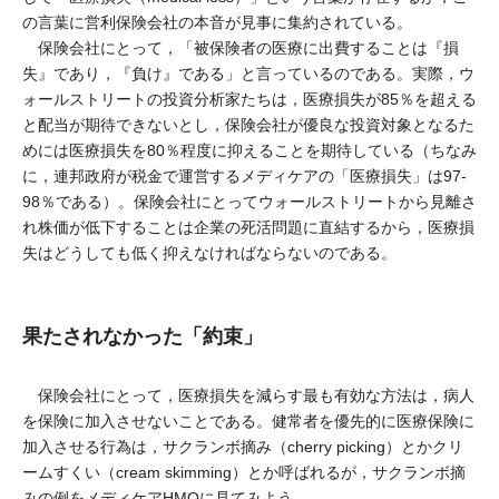
の言葉に営利保険会社の本音が見事に集約されている。
保険会社にとって，「被保険者の医療に出費することは『損
失』であり，『負け』である」と言っているのである。実際，ウ
ォールストリートの投資分析家たちは，医療損失が85％を超える
と配当が期待できないとし，保険会社が優良な投資対象となるた
めには医療損失を80％程度に抑えることを期待している（ちなみ
に，連邦政府が税金で運営するメディケアの「医療損失」は97-
98％である）。保険会社にとってウォールストリートから見離さ
れ株価が低下することは企業の死活問題に直結するから，医療損
失はどうしても低く抑えなければならないのである。
果たされなかった「約束」
保険会社にとって，医療損失を減らす最も有効な方法は，病人
を保険に加入させないことである。健常者を優先的に医療保険に
加入させる行為は，サクランボ摘み（cherry picking）とかクリ
ームすくい（cream skimming）とか呼ばれるが，サクランボ摘
みの例をメディケアHMOに見てみよう。