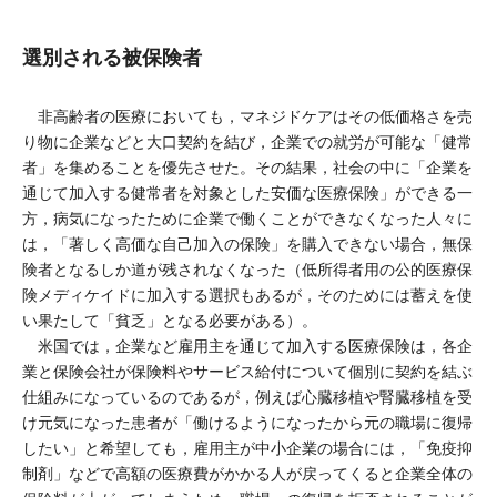
選別される被保険者
非高齢者の医療においても，マネジドケアはその低価格さを売
り物に企業などと大口契約を結び，企業での就労が可能な「健常
者」を集めることを優先させた。その結果，社会の中に「企業を
通じて加入する健常者を対象とした安価な医療保険」ができる一
方，病気になったために企業で働くことができなくなった人々に
は，「著しく高価な自己加入の保険」を購入できない場合，無保
険者となるしか道が残されなくなった（低所得者用の公的医療保
険メディケイドに加入する選択もあるが，そのためには蓄えを使
い果たして「貧乏」となる必要がある）。
米国では，企業など雇用主を通じて加入する医療保険は，各企
業と保険会社が保険料やサービス給付について個別に契約を結ぶ
仕組みになっているのであるが，例えば心臓移植や腎臓移植を受
け元気になった患者が「働けるようになったから元の職場に復帰
したい」と希望しても，雇用主が中小企業の場合には，「免疫抑
制剤」などで高額の医療費がかかる人が戻ってくると企業全体の