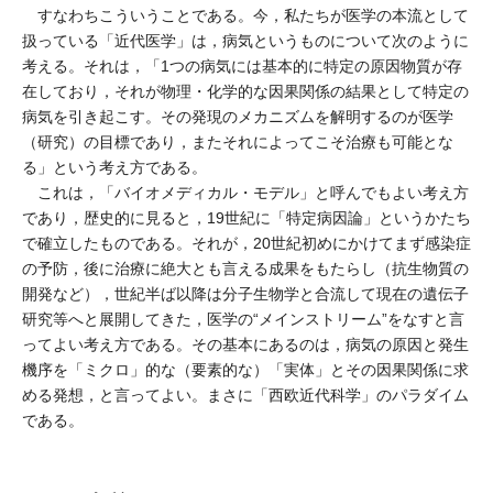
すなわちこういうことである。今，私たちが医学の本流として
扱っている「近代医学」は，病気というものについて次のように
考える。それは，「1つの病気には基本的に特定の原因物質が存
在しており，それが物理・化学的な因果関係の結果として特定の
病気を引き起こす。その発現のメカニズムを解明するのが医学
（研究）の目標であり，またそれによってこそ治療も可能とな
る」という考え方である。
これは，「バイオメディカル・モデル」と呼んでもよい考え方
であり，歴史的に見ると，19世紀に「特定病因論」というかたち
で確立したものである。それが，20世紀初めにかけてまず感染症
の予防，後に治療に絶大とも言える成果をもたらし（抗生物質の
開発など），世紀半ば以降は分子生物学と合流して現在の遺伝子
研究等へと展開してきた，医学の“メインストリーム”をなすと言
ってよい考え方である。その基本にあるのは，病気の原因と発生
機序を「ミクロ」的な（要素的な）「実体」とその因果関係に求
める発想，と言ってよい。まさに「西欧近代科学」のパラダイム
である。