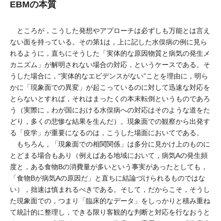
EBMの本質
ところが，こうした発想やアプローチは必ずしも万能とは言え
ない面を持っている。その第1は，上に記した水俣病の例に見ら
れるように，直ちにそうした「実体的な原因物質と病気の発生メ
カニズム」が解明されない場合の対応，というケースである。そ
うした場合に，“実体的なエビデンスがない”ことを理由に，明ら
かに「現象面での異変」が起こっているのに対して迅速な対応を
とらないとすれば，それはまったくの本末転倒というものであろ
う（実際に，わが国における水俣病への対応はそのような道をた
どり，多くの悲惨な結果を生んだ）。現象面での観察から出発す
る「疫学」が重要になるのは，こうした場面においてである。
もちろん，「現象面での相関関係」は多分に見かけ上のものに
とどまる場合もあり（例えばある地域において，病気Aの発生頻
度と，ある食物Bの消費量が多いという事実があったとしても，
「食物Bが病気Aの原因だ」と直ちに結論づけられるものではな
い），拙速は慎まれるべきである。そして，だからこそ，そうし
た現象面での，つまり「臨床的なデータ」をしっかりと積み重ね
て統計的に整理し，できる限り客観的な判断と対応を行なおうと