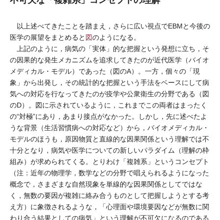
不可欠な「複雑系」コンセプトの理解
以上述べてきたことを踏まえ，さらに広い視点でEBMと今後の
医学の展望をまとめると
図
のようになる。
上記のように，病気の「実体」的な把握という発想に立ち，そ
の因果的な発生メカニズムを追求してきたのが近代医学（バイオ
メディカル・モデル）であった（図のA）。一方，個々の「現
象」から出発し，その統計的な把握という手法をベースにして病
気への対応を行なってきたのが疫学や公衆衛生の分野である（図
のD）。図に示されているように，これまでこの両者はまったく
の“対極”にあり，あまり接点がなかった。しかし，先に述べたよ
うな背景（生活習慣病への対応など）から，バイオメディカル・
モデルのほうも，原因物質と直線的な因果関係という理解では不
十分となり，病気や医学についての新しいパラダイム（理解の枠
組み）が求められてくる。とりわけ「複雑系」というコンセプト
（注：近年の物理学，数学などの分野で唱えられるようになった
概念で，さまざまな自然現象を単線的な因果関係としてではな
く，無数の要因が複雑に絡み合うものとして把握しようとする考
え方）に象徴されるような，「心理面や環境要因などが無数に関
わり合う結果としての病気」という理解が不可欠になるのである