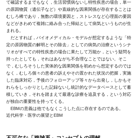
て確認するまでもなく，生活習慣病ないし特性疾患の場合，単一
の原因物質（遺伝子など）や直線的な因果関係が存在することは
むしろ稀であり，無数の環境要因と，ストレスなど心理面の要因
などがきわめて複雑に絡み合った帰結として病気というものが生
まれる。
だとすれば，バイオメディカル・モデルが想定するような「特
定の原因物質の解明とその除去」としての病気の治療というシナ
リオがすべての特性疾患の場合に果たして万能か，という疑問を
持ったとしても，それはあながち不合理なことではない。そこ
で，むしろそうした実体的な因果関係を初めから想定するのでは
なく，むしろ個々の患者の訴えやその置かれた状況の把握，実施
した臨床対応，予後のフォローアップ等々から出発し，しかもそ
れらをしっかりとした記録ないし統計的なデータベースとして蓄
積していき，それを踏まえて最適な診療を追及する，という対応
が独自の重要性を持ってくる。
EBMの意義は他でもなくこうした点に存在するのである。
近代科学・医学の展望とEBM