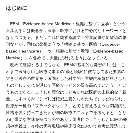
はじめに
EBM（Evidence-based Medicine：根拠に基づく医学）という
言葉あるいは概念が，医学・医療における中心的なキーワードと
なりつつある。また，これに関する論文・特集記事や新雑誌の創
刊などが，同様の発想に立つ「根拠に基づく医療（Evidence-
based Healthcare）」や「根拠に基づく看護（Evidence-based
Nursing）」を含めて，大量に現れるようになっている。
改めて確認するまでもなく，EBMの基本的な発想の1つは，こ
れまで医師ないし医療従事者の“勘と経験”に依存してきた要素の
大きい医療の世界を，確固とした科学的・客観的基盤に根ざした
ものとし，それを通じて医療サービスの質を高めていこう，とい
うものである。こうした理念は，ともすれば医師の主観的な「裁
量」にすべてが（しばしば権威主義的なかたちで）ゆだねられ，
医療が一種の「ブラックボックス」とでも言えるような閉鎖的な
性格を強く持ってきたわが国の医療のこれまでを考えると，とり
わけ重要な意味を持つものであり，筆者自身，こうしたEBMの発
想や実践は，今後の医療現場や臨床研究において着実に浸透して