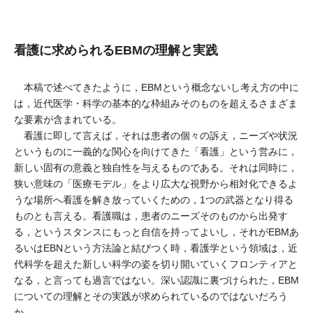
看護に求められるEBMの理解と実践
本稿で述べてきたように，EBMという概念ないし考え方の中に
は，近代医学・科学の基本的な枠組みそのものを超えるさまざま
な要素が含まれている。
看護に即して言えば，それは患者の個々の訴え，ニーズや状況
というものに一義的な関心を向けてきた「看護」という営みに，
新しい固有の意義と独自性を与えるものである。それは同時に，
狭い意味の「医療モデル」をより広大な視野から相対化できるよ
うな場所へ看護を解き放っていくための，1つの武器となり得る
ものとも言える。看護職は，患者のニーズそのものから出発す
る，というスタンスにもっと自信を持ってよいし，それがEBMあ
るいはEBNという方法論と結びつく時，看護学という領域は，近
代科学を超えた新しい科学の姿を切り開いていくフロンティアと
なる，と言っても過言ではない。深い認識に裏づけられた，EBM
についての理解とその実践が求められているのではないだろう
か。