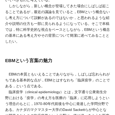
いくべきものと考えている。
しかしながら，新しい概念が登場してきた場合にしばしば起こ
ることであるが，最近の議論を見ていると，EBMという概念ない
し考え方について誤解があるのではないか，と思われるような紹
介や説明の仕方も一部に見られるようになっている。そこで本稿
では，特に科学史的な視点をベースとしながら，EBMという概念
の基本にある考え方やその背景について簡潔に述べてみることと
したい。
EBMという言葉の魅力
EBMの本質ともいえることでありながら，しばしば忘れられが
ちである基本的な点が，EBMとはすなわち「臨床疫学」のことで
ある，という点である。
臨床疫学（clinical epidemiology）とは，文字通り公衆衛生分
野における「疫学」の考え方を医療の「臨床」に応用しようとい
う理念のもとに，1970-80年代前後を中心に発達した学問分野で
ある。カナダのマクマスター大学のDavid Sackettらが中心とな