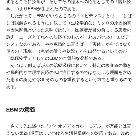
するところに疫学が，そしてその臨床への応用としての「臨床疫
学」つまりEBMが生まれたのである。
したがって，EBMがいうところの「エビデンス」とは，（しば
しば誤解されるように）決して（生物学的な）ミクロの原因物質
や因果関係といった意味ではなく，医療者が目の前にする患者の
訴え・ニーズとそれへの対応そのものが，1つひとつの「エビデ
ンス」なのである。やや象徴的に言えば，「実体」からではなく
個々の「現象」（患者の訴えや状況）から出発するというのが，
「臨床疫学」としてのEBMの本質的な発想である。
それは，例えばがんの治療過程において，特定の検査値の動き
や局所的な生理学反応のみに注目するのではなく，心理面を含め
た患者の訴えやQOLそのものを重視するという方向と重なるので
ある。
EBMの意義
さて，先に述べた「バイオメディカル・モデル」が万能とは言
えない第2の場面は，いわゆる生活習慣病への対応である。改め