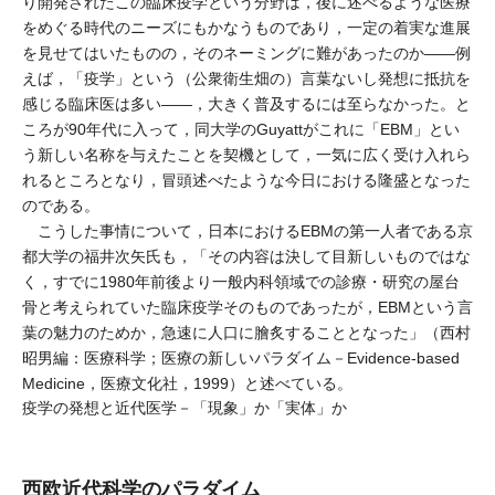
り開発されたこの臨床疫学という分野は，後に述べるような医療
をめぐる時代のニーズにもかなうものであり，一定の着実な進展
を見せてはいたものの，そのネーミングに難があったのか――例
えば，「疫学」という（公衆衛生畑の）言葉ないし発想に抵抗を
感じる臨床医は多い――，大きく普及するには至らなかった。と
ころが90年代に入って，同大学のGuyattがこれに「EBM」とい
う新しい名称を与えたことを契機として，一気に広く受け入れら
れるところとなり，冒頭述べたような今日における隆盛となった
のである。
こうした事情について，日本におけるEBMの第一人者である京
都大学の福井次矢氏も，「その内容は決して目新しいものではな
く，すでに1980年前後より一般内科領域での診療・研究の屋台
骨と考えられていた臨床疫学そのものであったが，EBMという言
葉の魅力のためか，急速に人口に膾炙することとなった」（西村
昭男編：医療科学；医療の新しいパラダイム－Evidence-based
Medicine，医療文化社，1999）と述べている。
疫学の発想と近代医学－「現象」か「実体」か
西欧近代科学のパラダイム