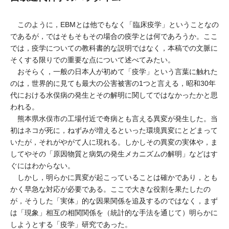
このように，EBMとは他でもなく「臨床疫学」ということなの
であるが，ではそもそもその場合の疫学とは何であろうか。ここ
では，疫学についての教科書的な説明ではなく，本稿での文脈に
そくする限りでの重要な点について述べてみたい。
おそらく，一般の日本人が初めて「疫学」という言葉に触れた
のは，世界的に見ても最大の公害被害の1つと言える，昭和30年
代における水俣病の発生とその解明に関してではなかったかと思
われる。
熊本県水俣市の工場付近で奇病とも言える異変が発生した。当
初はネコが死に，ねずみが増えるといった環境異変にとどまって
いたが，それがやがて人に現れる。しかしその異変の実体や，ま
してやその「原因物質と病気の発生メカニズムの解明」などはす
ぐにはわからない。
しかし，明らかに異変が起こっていることは確かであり，とも
かく早急な対応が必要である。ここで大きな役割を果たしたの
が，そうした「実体」的な因果関係を追及するのではなく，まず
は「現象」相互の相関関係を（統計的な手法を通じて）明らかに
しようとする「疫学」研究であった。