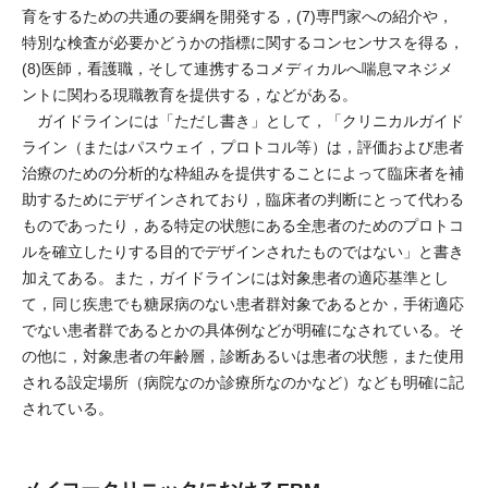
育をするための共通の要綱を開発する，(7)専門家への紹介や，
特別な検査が必要かどうかの指標に関するコンセンサスを得る，
(8)医師，看護職，そして連携するコメディカルへ喘息マネジメ
ントに関わる現職教育を提供する，などがある。
ガイドラインには「ただし書き」として，「クリニカルガイド
ライン（またはパスウェイ，プロトコル等）は，評価および患者
治療のための分析的な枠組みを提供することによって臨床者を補
助するためにデザインされており，臨床者の判断にとって代わる
ものであったり，ある特定の状態にある全患者のためのプロトコ
ルを確立したりする目的でデザインされたものではない」と書き
加えてある。また，ガイドラインには対象患者の適応基準とし
て，同じ疾患でも糖尿病のない患者群対象であるとか，手術適応
でない患者群であるとかの具体例などが明確になされている。そ
の他に，対象患者の年齢層，診断あるいは患者の状態，また使用
される設定場所（病院なのか診療所なのかなど）なども明確に記
されている。