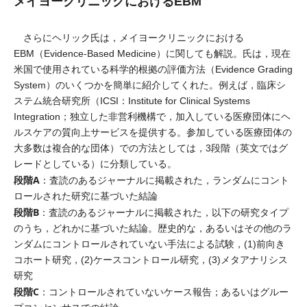
メイヨークリニックにおけるEBM
さらにヘリック氏は，メイヨークリニックにおける
EBM（Evidence-Based Medicine）に関しても解説。氏は，現在
米国で使用されている科学的根拠の評価方法（Evidence Grading
System）のいくつかを簡単に紹介してくれた。例えば，臨床シ
ステム統合研究所（ICSI：Institute for Clinical Systems
Integration；独立した非営利機構で，加入している医療団体にヘ
ルスケアの質向上サービスを提供する。参加している医療団体の
大多数は複合的な団体）での方法としては，3段階（英文ではグ
レードとしている）に分類している。
段階A
：査読のあるジャーナルに掲載された，ランダムにコント
ロールされた研究に基づいた結論
段階B
：査読のあるジャーナルに掲載された，以下の研究タイプ
のうち，どれかに基づいた結論。歴史的な，あるいはその他のラ
ンダムにコントロールされていない手法による試験，(1)前向き
コホート研究，(2)ケースコントロール研究，(3)メタアナリシス
研究
段階C
：コントロールされていないケース報告；あるいはグルー