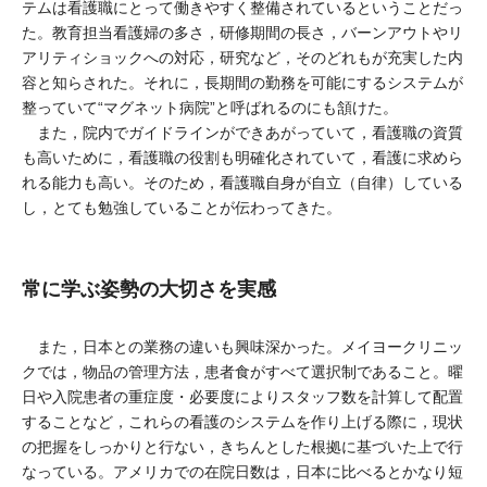
テムは看護職にとって働きやすく整備されているということだっ
た。教育担当看護婦の多さ，研修期間の長さ，バーンアウトやリ
アリティショックへの対応，研究など，そのどれもが充実した内
容と知らされた。それに，長期間の勤務を可能にするシステムが
整っていて“マグネット病院”と呼ばれるのにも頷けた。
また，院内でガイドラインができあがっていて，看護職の資質
も高いために，看護職の役割も明確化されていて，看護に求めら
れる能力も高い。そのため，看護職自身が自立（自律）している
し，とても勉強していることが伝わってきた。
常に学ぶ姿勢の大切さを実感
また，日本との業務の違いも興味深かった。メイヨークリニッ
クでは，物品の管理方法，患者食がすべて選択制であること。曜
日や入院患者の重症度・必要度によりスタッフ数を計算して配置
することなど，これらの看護のシステムを作り上げる際に，現状
の把握をしっかりと行ない，きちんとした根拠に基づいた上で行
なっている。アメリカでの在院日数は，日本に比べるとかなり短