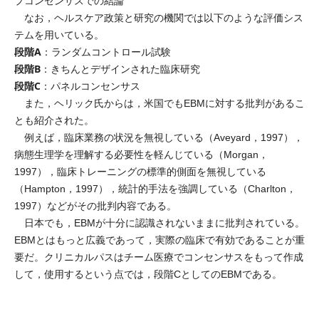
プコンセンサスでの結論
なお，ヘルスケア政策と研究の機関では以下のような評価シス
テムを用いている。
段階A
：ランダムコントロール試験
段階B
：きちんとデザインされた臨床研究
段階C
：パネルコンセンサス
また，ヘリック氏からは，米国でもEBMに対する批判があるこ
とも紹介された。
例えば，臨床業務の状況を無視している（Aveyard，1997），
病態生理学を理解する必要性を軽んじている（Morgan，
1997），臨床トレーニングの標準的側面を無視している
（Hampton，1997），統計的手法を強調している（Charlton，
1997）などがその批判内容である。
日本でも，EBMが十分に認識されないままに批判されている。
EBMとはもっと広義であって，実際の臨床で有効であることが重
要だ。クリニカルパスはチーム医療でコンセンサスをもって作成
して，使用するという点では，段階CとしてのEBMである。