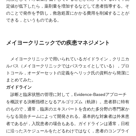
定値が低下したら，薬剤量を増加するなどして患者指導する。そ
のことで発作を予防し，救急処置にかかる費用を削減することが
できる，というものである。
メイヨークリニックでの疾患マネジメント
メイヨークリニックで用いられているガイドライン，クリニカ
ルパス（メイヨークリニックではパスウェイとしている），プロ
トコール，オーダーセットの定義をヘリック氏の資料から簡潔に
まとめてみた。
ガイドライン
診断と臨床状態の管理に対して，Evidence-Basedアプローチ
を概説する決断指標となるアルゴリズム（軌跡）。患者群に特有
のもので，通常，臨床のエキスパートを含めた多分野の専門家か
らなる混合チームによって開発される。基本的な対象者は外来患
者であるが，入院患者の場合もある。ガイドラインは通常，日程
に沿ったスケジュールをたどるわけではなく，患者のコンプライ