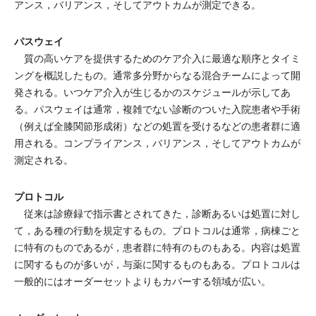
アンス，バリアンス，そしてアウトカムが測定できる。
パスウェイ
質の高いケアを提供するためのケア介入に最適な順序とタイミ
ングを概説したもの。通常多分野からなる混合チームによって開
発される。いつケア介入が生じるかのスケジュールが示してあ
る。パスウェイは通常，複雑でない診断のついた入院患者や手術
（例えば全膝関節形成術）などの処置を受けるなどの患者群に適
用される。コンプライアンス，バリアンス，そしてアウトカムが
測定される。
プロトコル
従来は診療録で指示書とされてきた，診断あるいは処置に対し
て，ある種の行動を規定するもの。プロトコルは通常，病棟ごと
に特有のものであるが，患者群に特有のものもある。内容は処置
に関するものが多いが，与薬に関するものもある。プロトコルは
一般的にはオーダーセットよりもカバーする領域が広い。