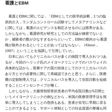
看護とEBM
看護とEBMに関しては，「EBMとしての医学的診断，1つの臨
床的介入，ランダムコントロール試験そしてメタアナリシスなど
に関しては，看護のエビデンスを順応させるのには限界がある。
しかしながら，看護研究が研究としての方法論が緻密でないと
か，被験者の数が少なすぎるからといって，EBMの動向から看護
職が除外されるということがあってはならない」（Kitson，
1997）ということを強調して引用していた。
日本においてもクリニカルパスが多くの病院で導入されつつあ
るが，今回のヘリック氏のメイヨークリニックでのパスウェイの
具体的な話から，医療ケアの質の担保としてのクリニカルパスの
あり方とその必要性に関して再確認できたと思う。さらに，医療
費の定額制導入では，クリニカルパスを導入して在院日数を短縮
することにインセンティブが働く。
しかしながら，大腿骨頸部骨折患者の平均在院日数が5日間と
いうメイヨークリニックの例などから，米国の医療管理手法を簡
単に導入してしまうことの危惧もある。患者が在宅に早期に戻る
ことのできるような，サポート体制としての社会資源の整備も同