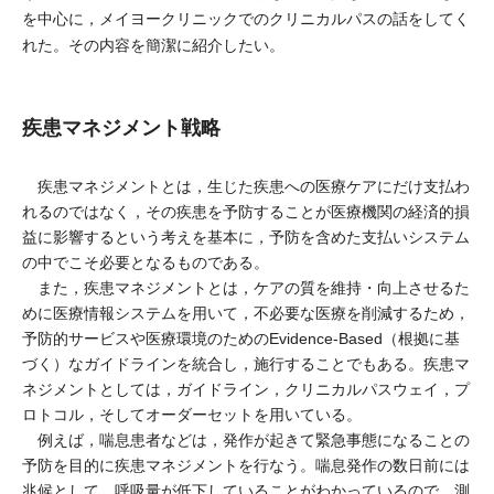
を中心に，メイヨークリニックでのクリニカルパスの話をしてく
れた。その内容を簡潔に紹介したい。
疾患マネジメント戦略
疾患マネジメントとは，生じた疾患への医療ケアにだけ支払わ
れるのではなく，その疾患を予防することが医療機関の経済的損
益に影響するという考えを基本に，予防を含めた支払いシステム
の中でこそ必要となるものである。
また，疾患マネジメントとは，ケアの質を維持・向上させるた
めに医療情報システムを用いて，不必要な医療を削減するため，
予防的サービスや医療環境のためのEvidence-Based（根拠に基
づく）なガイドラインを統合し，施行することでもある。疾患マ
ネジメントとしては，ガイドライン，クリニカルパスウェイ，プ
ロトコル，そしてオーダーセットを用いている。
例えば，喘息患者などは，発作が起きて緊急事態になることの
予防を目的に疾患マネジメントを行なう。喘息発作の数日前には
兆候として，呼吸量が低下していることがわかっているので，測