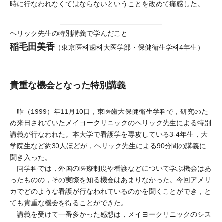
時に行なわれなくてはならないということを改めて痛感した。
ヘリック先生の特別講義で学んだこと
稲毛田美香
（東京医科歯科大医学部・保健衛生学科4年生）
貴重な機会となった特別講義
昨（1999）年11月10日，東医歯大保健衛生学科で，研究のた
め来日されていたメイヨークリニックのヘリック先生による特別
講義が行なわれた。本大学で看護学を専攻している3-4年生，大
学院生など約30人ほどが，ヘリック先生による90分間の講義に
聞き入った。
同学科では，外国の医療制度や看護などについて学ぶ機会はあ
ったものの，その実際を知る機会はあまりなかった。今回アメリ
カでどのような看護が行なわれているのかを聞くことができ，と
ても貴重な機会を得ることができた。
講義を受けて一番多かった感想は，メイヨークリニックのシス